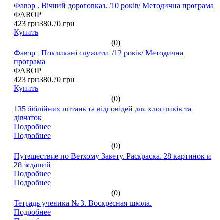
Фавор . Вічний дороговказ. /10 років/ Методична програма
ФАВОР
423 грн
380.70 грн
Купить
(0)
Фавор . Покликані служити. /12 років/ Методична
програма
ФАВОР
423 грн
380.70 грн
Купить
(0)
135 біблійних питань та відповідей для хлопчиків та
дівчаток
Подробнее
Подробнее
(0)
Путешествие по Ветхому Завету. Раскраска. 28 картинок и
28 заданий
Подробнее
Подробнее
(0)
Тетрадь ученика № 3. Воскресная школа.
Подробнее