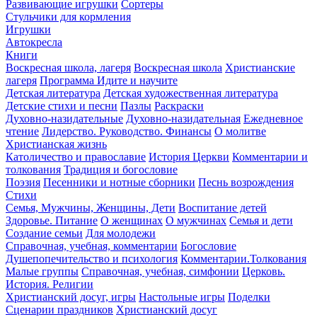
Развивающие игрушки
Сортеры
Стульчики для кормления
Игрушки
Автокресла
Книги
Воскресная школа, лагеря
Воскресная школа
Христианские
лагеря
Программа Идите и научите
Детская литература
Детская художественная литература
Детские стихи и песни
Пазлы
Раскраски
Духовно-назидательные
Духовно-назидательная
Ежедневное
чтение
Лидерство. Руководство. Финансы
О молитве
Христианская жизнь
Католичество и православие
История Церкви
Комментарии и
толкования
Традиция и богословие
Поэзия
Песенники и нотные сборники
Песнь возрождения
Стихи
Семья, Мужчины, Женщины, Дети
Воспитание детей
Здоровье. Питание
О женщинах
О мужчинах
Семья и дети
Создание семьи
Для молодежи
Справочная, учебная, комментарии
Богословие
Душепопечительство и психология
Комментарии.Толкования
Малые группы
Справочная, учебная, симфонии
Церковь.
История. Религии
Христианский досуг, игры
Настольные игры
Поделки
Сценарии праздников
Христианский досуг