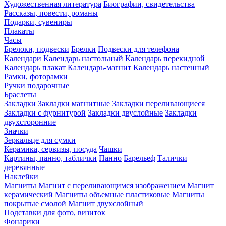
Художественная литература
Биографии, свидетельства
Рассказы, повести, романы
Подарки, сувениры
Плакаты
Часы
Брелоки, подвески
Брелки
Подвески для телефона
Календари
Календарь настольный
Календарь перекидной
Календарь плакат
Календарь-магнит
Календарь настенный
Рамки, фоторамки
Ручки подарочные
Браслеты
Закладки
Закладки магнитные
Закладки переливающиеся
Закладки с фурнитурой
Закладки двуслойные
Закладки
двухсторонние
Значки
Зеркальце для сумки
Керамика, сервизы, посуда
Чашки
Картины, панно, таблички
Панно
Барельеф
Талички
деревянные
Наклейки
Магниты
Магнит с переливающимся изображением
Магнит
керамический
Магниты объемные пластиковые
Магниты
покрытые смолой
Магнит двухслойный
Подставки для фото, визиток
Фонарики