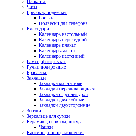
Плакаты
Часы
Брелоки, подвески
Брелки
Подвески для телефона
Календари
Календарь настольный
Календарь перекидной
Календарь плакат
Календарь-магнит
Календарь настенный
Рамки, фоторамки
Ручки подарочные
Браслеты
Закладки
Закладки магнитные
Закладки переливающиеся
Закладки с фурнитурой
Закладки двуслойные
Закладки двухсторонние
Значки
Зеркальце для сумки
Керамика, сервизы, посуда
Чашки
Картины, панно, таблички