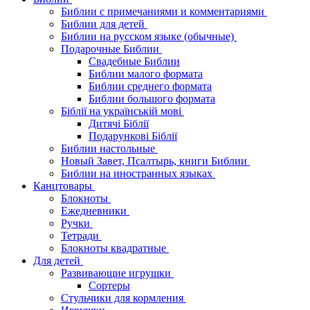
Библии с примечаниями и комментариями
Библии для детей
Библии на русском языке (обычные)
Подарочные Библии
Свадебные Библии
Библии малого формата
Библии среднего формата
Библии большого формата
Біблії на українській мові
Дитячі Біблії
Подарункові Біблії
Библии настольные
Новый Завет, Псалтырь, книги Библии
Библии на иностранных языках
Канцтовары
Блокноты
Ежедневники
Ручки
Тетради
Блокноты квадратные
Для детей
Развивающие игрушки
Сортеры
Стульчики для кормления