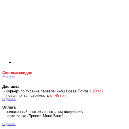
Система скидок
Подробнее
Доставка
- Курьер: по Украине перевозчиком Новая Почта +
2
0 гр
н
;
- Новая почта - стоимость
от 45 грн
Подробнее
Оплата
- наложенный платеж /оплата при получении/
- карта банка /Приват, Моно Банк/
Подробнее