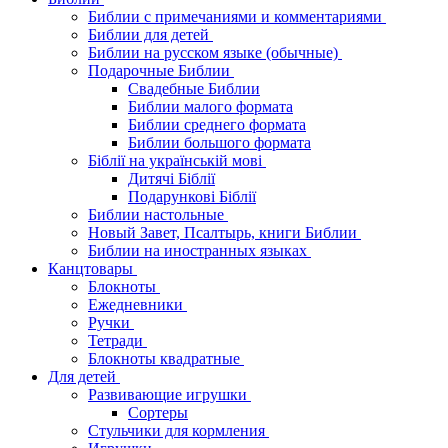
Библии с примечаниями и комментариями
Библии для детей
Библии на русском языке (обычные)
Подарочные Библии
Свадебные Библии
Библии малого формата
Библии среднего формата
Библии большого формата
Біблії на українській мові
Дитячі Біблії
Подарункові Біблії
Библии настольные
Новый Завет, Псалтырь, книги Библии
Библии на иностранных языках
Канцтовары
Блокноты
Ежедневники
Ручки
Тетради
Блокноты квадратные
Для детей
Развивающие игрушки
Сортеры
Стульчики для кормления