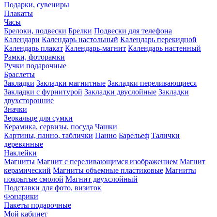
Подарки, сувениры
Плакаты
Часы
Брелоки, подвески
Брелки
Подвески для телефона
Календари
Календарь настольный
Календарь перекидной
Календарь плакат
Календарь-магнит
Календарь настенный
Рамки, фоторамки
Ручки подарочные
Браслеты
Закладки
Закладки магнитные
Закладки переливающиеся
Закладки с фурнитурой
Закладки двуслойные
Закладки
двухсторонние
Значки
Зеркальце для сумки
Керамика, сервизы, посуда
Чашки
Картины, панно, таблички
Панно
Барельеф
Талички
деревянные
Наклейки
Магниты
Магнит с переливающимся изображением
Магнит
керамический
Магниты объемные пластиковые
Магниты
покрытые смолой
Магнит двухслойный
Подставки для фото, визиток
Фонарики
Пакеты подарочные
Мой кабинет