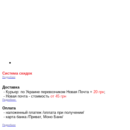
Система скидок
Подробнее
Доставка
- Курьер: по Украине перевозчиком Новая Почта +
2
0 гр
н
;
- Новая почта - стоимость
от 45 грн
Подробнее
Оплата
- наложенный платеж /оплата при получении/
- карта банка /Приват, Моно Банк/
Подробнее