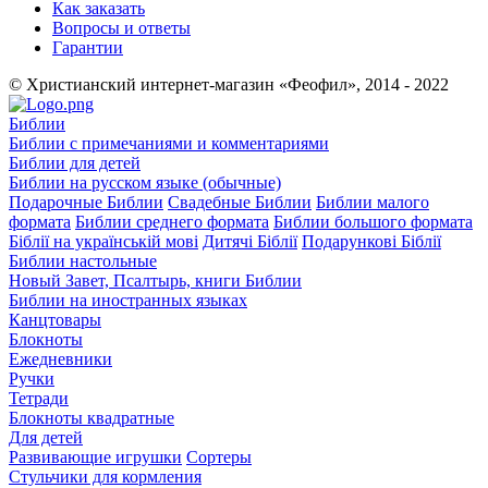
Как заказать
Вопросы и ответы
Гарантии
© Христианский интернет-магазин «Феофил», 2014 - 2022
Библии
Библии с примечаниями и комментариями
Библии для детей
Библии на русском языке (обычные)
Подарочные Библии
Свадебные Библии
Библии малого
формата
Библии среднего формата
Библии большого формата
Біблії на українській мові
Дитячі Біблії
Подарункові Біблії
Библии настольные
Новый Завет, Псалтырь, книги Библии
Библии на иностранных языках
Канцтовары
Блокноты
Ежедневники
Ручки
Тетради
Блокноты квадратные
Для детей
Развивающие игрушки
Сортеры
Стульчики для кормления