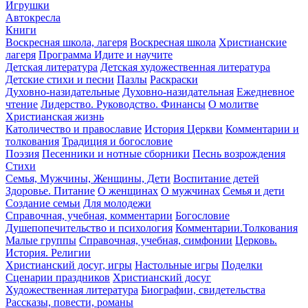
Игрушки
Автокресла
Книги
Воскресная школа, лагеря
Воскресная школа
Христианские
лагеря
Программа Идите и научите
Детская литература
Детская художественная литература
Детские стихи и песни
Пазлы
Раскраски
Духовно-назидательные
Духовно-назидательная
Ежедневное
чтение
Лидерство. Руководство. Финансы
О молитве
Христианская жизнь
Католичество и православие
История Церкви
Комментарии и
толкования
Традиция и богословие
Поэзия
Песенники и нотные сборники
Песнь возрождения
Стихи
Семья, Мужчины, Женщины, Дети
Воспитание детей
Здоровье. Питание
О женщинах
О мужчинах
Семья и дети
Создание семьи
Для молодежи
Справочная, учебная, комментарии
Богословие
Душепопечительство и психология
Комментарии.Толкования
Малые группы
Справочная, учебная, симфонии
Церковь.
История. Религии
Христианский досуг, игры
Настольные игры
Поделки
Сценарии праздников
Христианский досуг
Художественная литература
Биографии, свидетельства
Рассказы, повести, романы