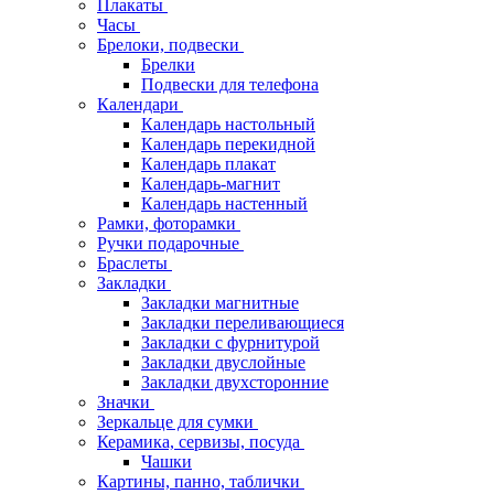
Плакаты
Часы
Брелоки, подвески
Брелки
Подвески для телефона
Календари
Календарь настольный
Календарь перекидной
Календарь плакат
Календарь-магнит
Календарь настенный
Рамки, фоторамки
Ручки подарочные
Браслеты
Закладки
Закладки магнитные
Закладки переливающиеся
Закладки с фурнитурой
Закладки двуслойные
Закладки двухсторонние
Значки
Зеркальце для сумки
Керамика, сервизы, посуда
Чашки
Картины, панно, таблички