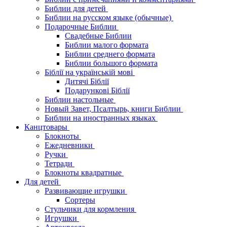
Библии для детей
Библии на русском языке (обычные)
Подарочные Библии
Свадебные Библии
Библии малого формата
Библии среднего формата
Библии большого формата
Біблії на українській мові
Дитячі Біблії
Подарункові Біблії
Библии настольные
Новый Завет, Псалтырь, книги Библии
Библии на иностранных языках
Канцтовары
Блокноты
Ежедневники
Ручки
Тетради
Блокноты квадратные
Для детей
Развивающие игрушки
Сортеры
Стульчики для кормления
Игрушки