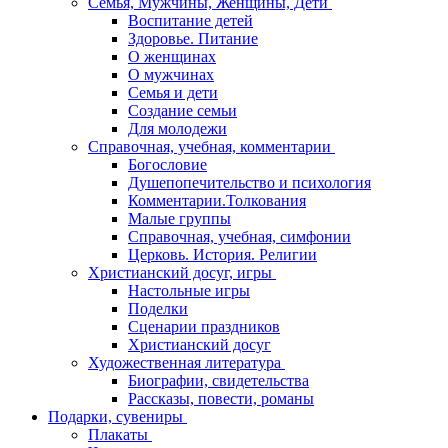
Семья, Мужчины, Женщины, Дети
Воспитание детей
Здоровье. Питание
О женщинах
О мужчинах
Семья и дети
Создание семьи
Для молодежи
Справочная, учебная, комментарии
Богословие
Душепопечительство и психология
Комментарии.Толкования
Малые группы
Справочная, учебная, симфонии
Церковь. История. Религии
Христианский досуг, игры
Настольные игры
Поделки
Сценарии праздников
Христианский досуг
Художественная литература
Биографии, свидетельства
Рассказы, повести, романы
Подарки, сувениры
Плакаты