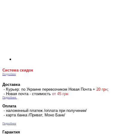
Система скидок
Подробнее
Доставка
- Курьер: по Украине перевозчиком Новая Почта +
2
0 гр
н
;
- Новая почта - стоимость
от 45 грн
Подробнее
Оплата
- наложенный платеж /оплата при получении/
- карта банка /Приват, Моно Банк/
Подробнее
Гарантия