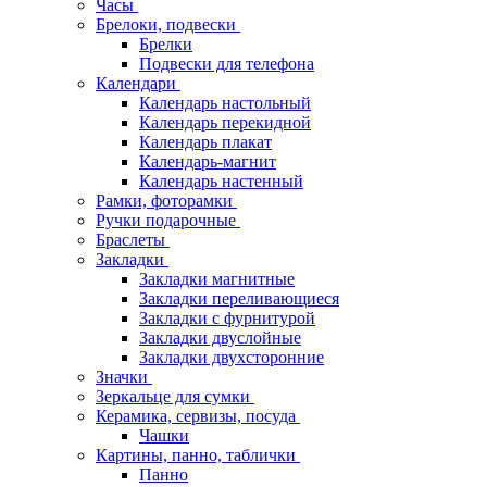
Часы
Брелоки, подвески
Брелки
Подвески для телефона
Календари
Календарь настольный
Календарь перекидной
Календарь плакат
Календарь-магнит
Календарь настенный
Рамки, фоторамки
Ручки подарочные
Браслеты
Закладки
Закладки магнитные
Закладки переливающиеся
Закладки с фурнитурой
Закладки двуслойные
Закладки двухсторонние
Значки
Зеркальце для сумки
Керамика, сервизы, посуда
Чашки
Картины, панно, таблички
Панно