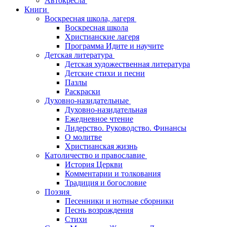
Автокресла
Книги
Воскресная школа, лагеря
Воскресная школа
Христианские лагеря
Программа Идите и научите
Детская литература
Детская художественная литература
Детские стихи и песни
Пазлы
Раскраски
Духовно-назидательные
Духовно-назидательная
Ежедневное чтение
Лидерство. Руководство. Финансы
О молитве
Христианская жизнь
Католичество и православие
История Церкви
Комментарии и толкования
Традиция и богословие
Поэзия
Песенники и нотные сборники
Песнь возрождения
Стихи