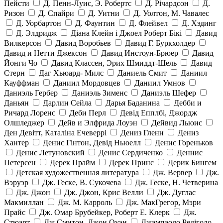
Пейсти
Д. Пенн-Луис, Э. Робертс
Д. Річардсон
Д.
Ризон
Д. Спайри
Д. Уитни
Д. Уолтон, М. Чавалес
Д. Уорбартон
Д. Фаунтин
Д. Флейвел
Д. Хэдинг
Д. Элдридж
Діана Клейн і Джоел Роберт Бікі
Давид
Вилкерсон
Давид Воробьев
Давид Г. Буркхолдер
Давид и Нетти Джексон
Давид Инстоун-Брюер
Давид
Йонги Чо
Давид Классен, Эрих Шмиддт-Шель
Давид
Стерн
Даг Хьюард- Милс
Даниель Смит
Даниил
Кауффман
Даниил Мордовцев
Даниил Умнов
Даниэль Гербер
Даниэль Зименс
Даниэль Шефер
Даньян
Дарлин Сейла
Дарья Баданина
Дебби и
Ричард Лоренс
Деби Перл
Девід Епплбі, Джордж
Олшледжер
Дейв и Элфрида Лоуэн
Дейвид Льюис
Ден Девітт, Каталіна Ечеверрі
Дениз Гленн
Дениз
Хантер
Денис Гінтон, Девід Ньюелл
Денис Гореньков
Денис Летуновский
Денис Сердиченко
Деннис
Петерсен
Дерек Прайм
Дерек Принс
Дерик Бингем
Детская художественная литература
Дж. Вервер
Дж.
Вэруэр
Дж. Геске, В. Сукочева
Дж. Геске, Н. Четверина
Дж. Джон
Дж. Джон, Крис Велли
Дж. Дуглас
Макмиллан
Дж. М. Карроль
Дж. МакГрегор, Мэри
Прайс
Дж. Омар Брубейкер, Роберт Е. Клерк
Дж.
Стюарт
Дж.Смитон, Джон Оуэн
Джампаоло Редіголо