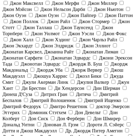
Джон Максвелл
Джон Мерфи
Джон Миллер
Джон Мэйсон
Джон Нельсон Дарби
Джон Ньютон
Джон Оуэн
Джон Оуэн
Джон Пайпер
Джон Паттон
Джон Поллок
Джон Райл
Джон Стормер
Джон
Стотт
Джон Таллаш
Джон Таунсенд
Джон
Торнберн
Джон Уилмот
Джон Уэсли
Джон Фокс
Джон Халл
Джон Хэдинг
Джон Чарльз Райл
Джон Экхардт
Джон Элдридж
Джон Эллиот
Джонатан Карсвел, Джоанна Райт
Джонатан Лиман
Джонатан Сарфати
Джонатан Эдвардс
Джони Эрексон
Тада
Джонотан Эдвардс
Джордж В. Буш
Джордж
Макдональд
Джордж Уба
Джорж Вервер
Джош
Макдауэлл
Джошуа Харрис
Джоэл Бики
Джуда
Смит
Джули Акерман Линк
Джулия Валкер
Джун
Хант
Ди Брестин
Ди Хендерсон
Дин Шерман
Динеш Д'Суза
Дитрих Гран
Дитяча
Дмитрий
Беспалов
Дмитрий Волошенюк
Дмитрий Ищенко
Дмитрий Федорук
Дмитро Решетник
доктор Эмерсон
Эггерих
Доминик Стэтхем
Дон Девельт
Дон
Колберт
Дон Сиск
Дон Ферберн
Дон Шмирер
Дональд Уитни
Донован Л. Грэм
Дороти Л. Сэйерс
Дотти и Джош Макдауэлл
Др. Джордж Питер Амегин