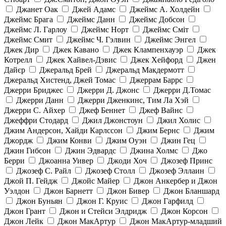
Джанет Оак
Джей Адамс
Джеймс А. Холдейн
Джеймс Брага
Джеймс Данн
Джеймс Добсон
Джеймс Л. Гарлоу
Джеймс Норт
Джеймс Сміт
Джеймс Смит
Джеймс Ч. Гэлвин
Джеймс Энгел
Джек Дир
Джек Кавано
Джек Клампенхауэр
Джек
Котрелл
Джек Хайвел-Дэвис
Джек Хейфорд
Джен
Дайєр
Джеральд Брей
Джеральд Макдермотт
Джеральд Хистенд, Джей Томас
Джеррам Баррс
Джерри Бриджес
Джерри Д. Джонс
Джерри Д.Томас
Джерри Данн
Джерри Дженкинс, Тим Ла Хэй
Джерри С. Айхер
Джеф Беннет
Джеф Вайнс
Джеффри Стодард
Джил Джонстоун
Джил Холис
Джим Андерсон, Хайди Карлссон
Джим Бернс
Джим
Джордж
Джим Конви
Джим Оуэн
Джин Гец
Джин Гибсон
Джин Эдвардс
Джина Холмс
Джо
Берри
Джоанна Уивер
Джоди Хоч
Джозеф Принс
Джозеф С. Райл
Джозеф Столл
Джозеф Эллаин
Джой П. Гейдж
Джойс Майер
Джон Анкербер и Джон
Уэлдон
Джон Барнетт
Джон Бивер
Джон Бланшард
Джон Буньян
Джон Г. Круис
Джон Гарфилд
Джон Грант
Джон и Стейси Элдридж
Джон Корсон
Джон Лейк
Джон МакАртур
Джон МакАртур-младший