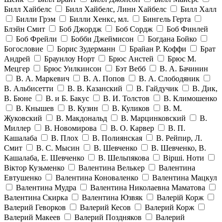
Билл Хайбелс
Билл Хайбелс, Линн Хайбелс
Билл Халл
Билли Грэм
Билли Хенкс, мл.
Бингель Герта
Блэйн Смит
Боб Джордж
Боб Сордж
Боб Финлей
Боб Фрейли
Бобби Джеймисон
Богдана Бойко
Богословие
Борис Зудерманн
Брайан Р. Коффи
Брат
Андрей
Браунлоу Норт
Брюс Анстей
Брюс М.
Мецгер
Брюс Уилкинсон
Бэт Вебб
В. А. Бачинин
В. А. Маркевич
В. А. Попов
В. А. Слободяник
В. Альбисетти
В. В. Казанский
В. Гайдучик
В. Дик,
В. Бюне
В. и Б. Бакус
В. И. Толстов
В. Климошенко
В. Кнышев
В. Кузин
В. Куликов
В. М.
Жуковский
В. Макдональд
В. Марцинковский
В.
Миллер
В. Новомирова
В. О. Карвер
В. П.
Кашалаба
В. Плох
В. Полиянская
В. Рейпир, Л.
Смит
В. С. Мысин
В. Шевченко
В. Шевченко, В.
Кашалаба, Е. Шевченко
В. Шельпякова
Вiршi. Ноти
Віктор Кузьменко
Валентина Велькер
Валентина
Евтушенко
Валентина Коноваленко
Валентина Мацкул
Валентина Мудра
Валентина Николаевна Маматова
Валентина Скирка
Валентина Юзвяк
Валерій Корж
Валерий Геворков
Валерий Кесов
Валерий Корж
Валерий Макеев
Валерий Поздняков
Валерий