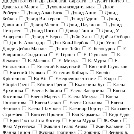
Др. Дон Бэттен и Др. Джонатан Сарфати
Дуайт Гюнтер
Дудельзак Мария
Духовно-назидательная
Дьюи
Робертс
Дэвид Алан Блэк
Дэвид Анно
Дэвид
Бейкер
Дэвид Вилкерсон
Дэвид Гудинг
Дэвид
Дэвиниш
Дэвид Мелин
Дэвид Паулисон
Дэвид
Петерсен
Дэвид Посон
Дэвид Тинни
Дэвид У.
Андерсон
Дэвид У. Берсо
Дэйв Хант
Дэйзи Осборн
Дэн Б. Алленднр
Дэн Кон-Шербок
Дэн Уилт
Дэнди Дейли Маккол
Дэнис Лейн
Е. Белогуров
Е.
Вавринюк-Солдатова
Е. Герцен
Е. Глушаков
Е.
Лекомте
Е. Маслюк
Е. Микула
Е. Мурза
Е.
Новоженина
Евгений Бахмутский
Евгений Глушаков
Евгений Пушков
Евгения Кобзарь
Евелін
Крістенсон
Ед Віт
Ежедневное чтение
Ездра
Ейпріл Грені
Ейприл Грени
Екатерина Бут
Елена
Архипова
Елена Бабкина
Елена Заварзина
Елена
Косинова
Елена Марчук
Елена Микула
Елена
Пятилетова
Елена Савон
Елена Соколова
Елена
Чепилка
Елена Шамрова
Елеонор Портер
Елизавета
Стромбек
Елисей Пронин
Емі Кармайкл
Ендi Еддiс
Ерін Г'юз та Літа Коснер
Ерика Мурза
Ж. Фавр
Жакі Мусензека
Жаклин Телло Айяла
Жан Кальвин
Жанна Гийон
Журнал Тропинка
Збірник
Зейвир Б.