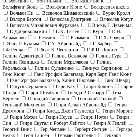
Ольховский
Войтицький
Вольфанг Бюне
Вольфганг Бюнэ
Вольфганг Кюне
Воскресная школа
Вочман Ни
Всеволод Шимановский
Вурдо Кролл
Вэлори Бертон
Вячеслав Дмитриев
Вячеслав Когут
Вячеслав Михайлович Журавлёв
Г. Виске, Г. Левен мл.
Г. Добровольский
Г. К. Тiссен
Г. Курц
Г. Н.
Авраменко
Г. Ремминг
Г. Рьоммінг
Г. Х. Лэдярд
Г. Эззо, Р. Букнам
Г.А. Айронсайд
Г.Г. Барбер
Г.Ф.Рендал
Гілберт К. Честертон
Гай П. Ливитт
Галина Аджигирей
Галина Везикова
Галина Гура
Галина Левицька
Галина Мерзлякова
Галина
Рафальська
Галина Сульженко
Ганнуся Серпанюк
Ганс Кюнг
Ганс Урс фон Бальтазар, Карл Барт, Ганс Кюнг
Ганс Урс фон Бальтазар, Хайнц Шюрман
Ганс Шварц
Гануся Серпанюк
Гари Ках
Гарри Колинз
Гарри
Шилдс
Гарри Шомбург
Гвенда Р. Стюард
Геза
Вермеш
Геннадий Гаврилов
Геннадий Гололоб
Геннадий Мохненко
Генри Аллан Айронсайд
Генри
Драммонд
Генри Клауд, Джон Таунсенд
Генри Моррис
Генри Мэхен
Генри Ноуен
Генри Ноуэн
Генри
Син
Генри Скугал и Роберт Лейтон
Генри Х Геллей
Георгий Винс
Гері Чепмен
Герберт Янтцен
Гергард
Вельк
Герд Тайсен
Герман Гартфельд
Герхард