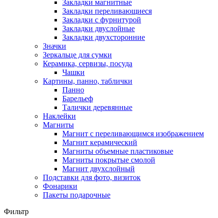
Закладки магнитные
Закладки переливающиеся
Закладки с фурнитурой
Закладки двуслойные
Закладки двухсторонние
Значки
Зеркальце для сумки
Керамика, сервизы, посуда
Чашки
Картины, панно, таблички
Панно
Барельеф
Талички деревянные
Наклейки
Магниты
Магнит с переливающимся изображением
Магнит керамический
Магниты объемные пластиковые
Магниты покрытые смолой
Магнит двухслойный
Подставки для фото, визиток
Фонарики
Пакеты подарочные
Фильтр