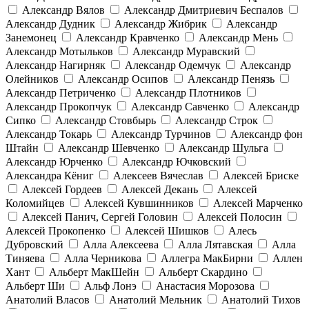
Александр Вялов
Александр Дмитриевич Беспалов
Александр Дудник
Александр Жибрик
Александр
Занемонец
Александр Кравченко
Александр Мень
Александр Мотыльков
Александр Муравский
Александр Нагирняк
Александр Одемчук
Александр
Олейников
Александр Осипов
Александр Пенязь
Александр Петриченко
Александр Плотников
Александр Прокопчук
Александр Савченко
Александр
Сипко
Александр Стовбырь
Александр Строк
Александр Токарь
Александр Турчинов
Александр фон
Штайн
Александр Шевченко
Александр Шульга
Александр Юрченко
Александр Ючковский
Александра Кёниг
Алексеев Вячеслав
Алексей Бриске
Алексей Гордеев
Алексей Декань
Алексей
Коломийцев
Алексей Кувшинников
Алексей Марченко
Алексей Панич, Сергей Головин
Алексей Полосин
Алексей Прокопенко
Алексей Шишков
Алесь
Дубровский
Алла Алексеева
Алла Лятавская
Алла
Тиняева
Алла Черникова
Аллегра МакБирни
Аллен
Хант
Альберт МакШейн
Альберт Скардино
Альберт Ши
Альф Лонэ
Анастасия Морозова
Анатолий Власов
Анатолий Мельник
Анатолий Тихов