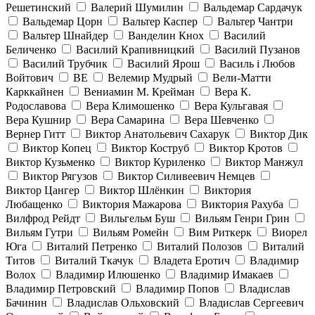
Решетинский
Валерий Шумилин
Вальдемар Сардачук
Вальдемар Цорн
Вальтер Каспер
Вальтер Чантри
Вальтер Шнайдер
Ванделин Кнох
Василий
Беличенко
Василий Крапивницкий
Василий Пузанов
Василий Трубчик
Василий Ярош
Василь і Любов
Войтович
ВЕ
Велемир Мудрый
Вели-Матти
Карккайнен
Вениамин М. Крейман
Вера К.
Родославова
Вера Климошенко
Вера Кульгавая
Вера Кушнир
Вера Самарина
Вера Шевченко
Вернер Гитт
Виктор Анатольевич Сахарук
Виктор Дик
Виктор Копец
Виктор Коструб
Виктор Кротов
Виктор Кузьменко
Виктор Куриленко
Виктор Манжул
Виктор Рягузов
Виктор Силивеевич Немцев
Виктор Цангер
Виктор Шлёнкин
Виктория
Любащенко
Виктория Мажарова
Виктория Рахуба
Вилфрод Рейдт
Вильгельм Буш
Вильям Генри Грин
Вильям Гутри
Вильям Ромейн
Вим Риткерк
Виорел
Юга
Виталий Петренко
Виталий Полозов
Виталий
Титов
Виталий Ткачук
Владета Еротич
Владимир
Волох
Владимир Илюшенко
Владимир Имакаев
Владимир Петровский
Владимир Попов
Владислав
Бачинин
Владислав Ольховский
Владислав Сергеевич