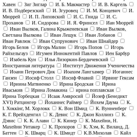
Хавен
Зиг Зиглар
И. Б. Макмастер
И. В. Каргель
И. В. Подберезский
И. Згуровец
И. М. Концевич
И.
Мюррей
И. П. Липовский
И. С. Гнида
И. С.
Проханов
И. Сидорова
И. Я. Фринсел
Иан Мюррей
Иван Вылков, Галина Крыженевская
Иван Вылков,
Светлана Вылкова
Иван Лещук
Иван Лобанов
Иван Равлюк
Иван Супрунович
Иван Шнайдер
Игорь Белов
Игорь Малин
Игорь Попов
Игорь
Райхельгауз
Игумен Иннокентий Павлов
Иен Барбур
Изабель Кун
Илья Лизоркин-Бердичевский
Иностранная литература
Институт Движения Ученичества
Иоанн Петрович Дик
Иоахим Лангхамер
Иоганнес
Ганзен
Иосиф Столл
Иосиф Флавий
Ирвинг Гексам
Ириина Матвиенко
Ирина Бродская
Ирина
Иваськив
Ирина Ломакина
ирина поплавская
Ирина Торбецкая
Исаак Амвросий
Йозеф (Бенедикт
ХVI) Ратцингер
Йоханнес Раймер
Йохем Даума
К.
І. Хоккінг, М. Хорлокк
К. Вон Шмид
К. Вунненберг
К. Г. Врейхденгил
К. Девис
К. Джон Коллинз
К.
Дэвис
К. К. Алави
К. Кинер
К. Махейни, Н.
Махейни Уитакер
К. Прохоров
К. Хэм, К. Виланд, Д.
Баттен
К. Шварц
К. Шмидт
К.В.Михолав
Кайл