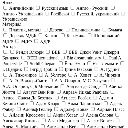
Язык:
Английский
Русский язык
Англо - Русский
Англо - Український
Російскої
Русский, украинский
Українською
Материал:
Пластик, металл
Дерево
Поликерамика
Бумага
Дерево/ МДФ
Картон
Керамика
Шпонований
МДФ
МДФ
ХДФ
Автор:
Рэнди Элкорн
BEE
BEE, Джон Уайт, Джерри
Бриджес
BEEInternational
Big dream ministry
Paul A.
Pomerville
Serhii Chepara
Ёста Эман
Єва Лекомте
І. Щедрик
Інгрід Тробіш
Ірина Іваськів
А. Гудинг
А. Тихомиров
А. Уолтерс
А. Ховат
А. Чиркин
А. Э. Волдер-Смит
А.А. Опарин, М.С. Зозулин
А.А. Опарин, С,Б Молчанов
Аад ван де Санде
Абетка
Життя
Август Ван Рин
Авраам Ицхак Радбиль
Агнес і Салем Де Безенак
Агнесса Розбах
Адам и
Бетани Смит
Адам Кларк
Адам Лашинськи
Адель
Фабер
Адольф Геллер
Адольф Новак
Адриан Пласс
Айленн Кроссман
Айрін Ховат
Алёна Салова
Алєксандр Яциняк
Алан Медингер
Алекс Воргез
Алекс Д. Монтойя
Александр Вейс
Александр Вечный