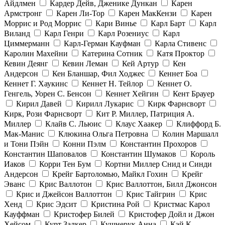
Айдлмен
Кардер Дейв, Дженике Дункан
Карен
Армстронг
Карен Ли-Тор
Карен МакКензи
Карен
Моррис и Род Моррис
Кари Винье
Карл Барт
Карл
Виланд
Карл Генри
Карл Розениус
Карл
Циммерманн
Карл-Герман Кауфман
Карла Стивенс
Каролин Махейни
Катерина Сотник
Катя Проктор
Кевин Деянг
Кевин Леман
Кей Артур
Кен
Андерсон
Кен Бланшар, Фил Ходжес
Кеннет Боа
Кеннет Г. Хаукинс
Кеннет Н. Тейлор
Кеннет О.
Генгель, Уорен С. Бенсон
Кеннет Хейгин
Кент Брауер
Кирил Давей
Кирилл Лукарис
Кирк Фарнсворт
Кирк, Рози Фарнсворт
Кит Р. Миллер, Патриция А.
Миллер
Клайв С. Льюис
Клаус Хаакер
Клиффорд Б.
Мак-Манис
Клюкина Ольга Петровна
Колин Маршалл
и Тони Пэйн
Конни Пэлм
Константин Прохоров
Константин Шаповалов
Константин Шумаков
Король
Иаков
Корри Тен Бум
Кортни Миллер Снид и Синди
Андерсон
Крейг Бартоломью, Майкл Гохин
Крейг
Эванс
Крис Валлотон
Крис Валлоттон, Билл Джонсон
Крис и Джейсон Валлоттон
Крис Тайгрин
Крис
Хенд
Крис Эдсит
Кристина Рой
Кристмас Карол
Кауффман
Кристофер Билей
Кристофер Дойл и Джон
Хейсом
Курт Залкер
Кушнерук Анна
Кэй К.