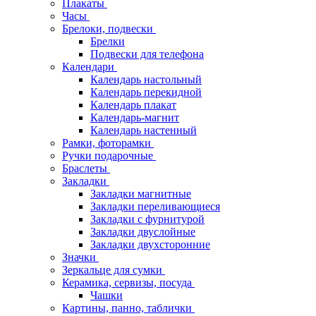
Плакаты
Часы
Брелоки, подвески
Брелки
Подвески для телефона
Календари
Календарь настольный
Календарь перекидной
Календарь плакат
Календарь-магнит
Календарь настенный
Рамки, фоторамки
Ручки подарочные
Браслеты
Закладки
Закладки магнитные
Закладки переливающиеся
Закладки с фурнитурой
Закладки двуслойные
Закладки двухсторонние
Значки
Зеркальце для сумки
Керамика, сервизы, посуда
Чашки
Картины, панно, таблички