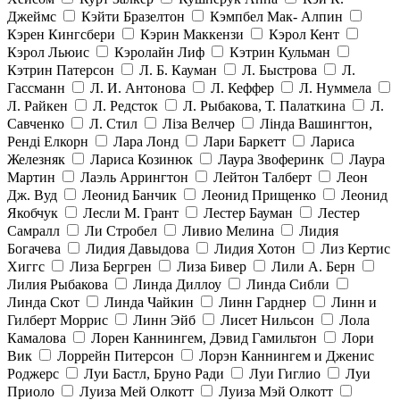
Джеймс
Кэйти Бразелтон
Кэмпбел Мак- Алпин
Кэрен Кингсбери
Кэрин Маккензи
Кэрол Кент
Кэрол Льюис
Кэролайн Лиф
Кэтрин Кульман
Кэтрин Патерсон
Л. Б. Кауман
Л. Быстрова
Л.
Гассманн
Л. И. Антонова
Л. Кеффер
Л. Нуммела
Л. Райкен
Л. Редсток
Л. Рыбакова, Т. Палаткина
Л.
Савченко
Л. Стил
Ліза Велчер
Лінда Вашингтон,
Ренді Елкорн
Лара Лонд
Лари Баркетт
Лариса
Железняк
Лариса Козинюк
Лаура Звоферинк
Лаура
Мартин
Лаэль Аррингтон
Лейтон Талберт
Леон
Дж. Вуд
Леонид Банчик
Леонид Прищенко
Леонид
Якобчук
Лесли М. Грант
Лестер Бауман
Лестер
Самралл
Ли Стробел
Ливио Мелина
Лидия
Богачева
Лидия Давыдова
Лидия Хотон
Лиз Кертис
Хиггс
Лиза Бергрен
Лиза Бивер
Лили А. Берн
Лилия Рыбакова
Линда Диллоу
Линда Сибли
Линда Скот
Линда Чайкин
Линн Гарднер
Линн и
Гилберт Моррис
Линн Эйб
Лисет Нильсон
Лола
Камалова
Лорен Каннингем, Дэвид Гамильтон
Лори
Вик
Лоррейн Питерсон
Лорэн Каннингем и Дженис
Роджерс
Луи Бастл, Бруно Ради
Луи Гиглио
Луи
Приоло
Луиза Мей Олкотт
Луиза Мэй Олкотт