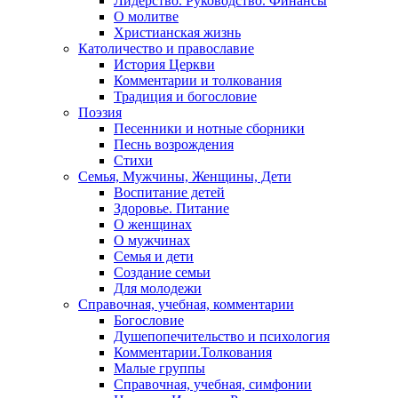
Лидерство. Руководство. Финансы
О молитве
Христианская жизнь
Католичество и православие
История Церкви
Комментарии и толкования
Традиция и богословие
Поэзия
Песенники и нотные сборники
Песнь возрождения
Стихи
Семья, Мужчины, Женщины, Дети
Воспитание детей
Здоровье. Питание
О женщинах
О мужчинах
Семья и дети
Создание семьи
Для молодежи
Справочная, учебная, комментарии
Богословие
Душепопечительство и психология
Комментарии.Толкования
Малые группы
Справочная, учебная, симфонии