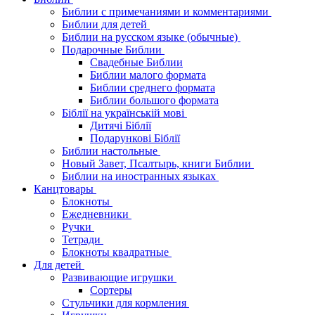
Библии с примечаниями и комментариями
Библии для детей
Библии на русском языке (обычные)
Подарочные Библии
Свадебные Библии
Библии малого формата
Библии среднего формата
Библии большого формата
Біблії на українській мові
Дитячі Біблії
Подарункові Біблії
Библии настольные
Новый Завет, Псалтырь, книги Библии
Библии на иностранных языках
Канцтовары
Блокноты
Ежедневники
Ручки
Тетради
Блокноты квадратные
Для детей
Развивающие игрушки
Сортеры
Стульчики для кормления