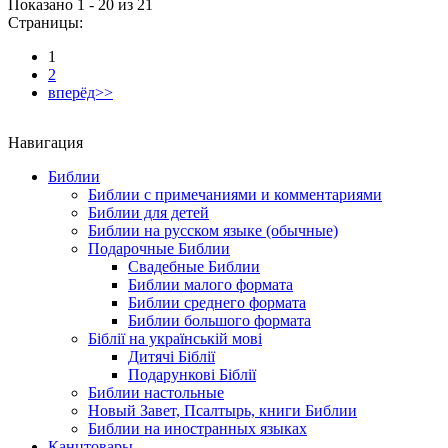
Показано 1 - 20 из
21
Страницы:
1
2
вперёд>>
Навигация
Библии
Библии с примечаниями и комментариями
Библии для детей
Библии на русском языке (обычные)
Подарочные Библии
Свадебные Библии
Библии малого формата
Библии среднего формата
Библии большого формата
Біблії на українській мові
Дитячі Біблії
Подарункові Біблії
Библии настольные
Новый Завет, Псалтырь, книги Библии
Библии на иностранных языках
Канцтовары