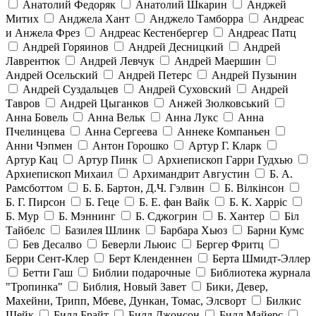
Анатолий Федоряк
Анатолий Шкарин
Анджей
Митих
Анджела Хант
Анджело Тамборра
Андреас
и Анжела Фрез
Андреас Кестенбергер
Андреас Патц
Андрей Горяинов
Андрей Десницкий
Андрей
Лаврентюк
Андрей Левчук
Андрей Маершин
Андрей Осельский
Андрей Петерс
Андрей Пузынин
Андрей Суздальцев
Андрей Суховский
Андрей
Тавров
Андрей Цыганков
Анжей Зюлковський
Анна Бовель
Анна Вельк
Анна Лукс
Анна
Пчелинцева
Анна Сергеева
Аннеке Компаньен
Анни Чэпмен
Антон Горошко
Артур Г. Кларк
Артур Кац
Артур Пинк
Архиепископ Гарри Гудхью
Архиепископ Михаил
Архимандрит Августин
Б. А.
Рамсботтом
Б. Б. Бартон, Д.Ч. Гэлвин
Б. Вілкінсон
Б. Г. Пирсон
Б. Геце
Б. Е. фан Вайк
Б. К. Харріс
Б. Мур
Б. Мэннинг
Б. Сджогрин
Б. Хантер
Біл
Тайбелс
Базилея Шлинк
Барбара Хьюз
Барни Кумс
Бев Десалво
Беверли Льюис
Бергер Фритц
Берри Сент-Клер
Берт Кленденнен
Берта Шмидт-Эллер
Бетти Гаш
Библии подарочные
Библиотека журнала
"Тропинка"
Библия, Новый Завет
Бики, Девер,
Махейни, Трипп, Мбеве, Дункан, Томас, Элсворт
Билкис
Шейк
Билл Брайт
Билл Джонсон
Билл Майерс