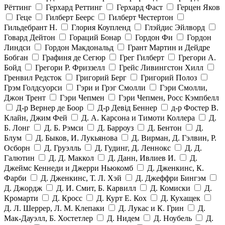
Рёттинг
Герхард Реттинг
Герхард Фаст
Герцен Яков
Геце
Гилберт Беерс
Гилберт Честертон
Гильдебрант Н.
Глория Коупленд
Глэйдис Эйлворд
Говард Дейтон
Гораций Бонар
Гордон Фи
Гордон
Линдси
Гордон Макдональд
Грант Мартин и Дейдре
Бобган
Графиня де Сегюр
Грег Гилберт
Грегори А.
Бойд
Грегори Р. Фриззелл
Грейс Ливингстон Хилл
Гренвил Редсток
Григорий Берг
Григорий Полоз
Грэм Голдсуорси
Гэри и Грэг Смолли
Гэри Смолли,
Джон Трент
Гэри Чепмен
Гэри Чепмен, Росс Кэмпбелл
Д-р Вернер де Боор
Д-р Девід Беннер
д-р Фостер В.
Клайн, Джим Фей
Д. А. Карсона и Тимоти Коллера
Д.
Б. Лонг
Д. Б. Рэмси
Д. Барроуз
Д. Бентон
Д.
Блум
Д. Быков, И. Лукьянова
Д. Вирман, Д. Гэлвин, Р.
Осборн
Д. Груэлль
Д. Гудинг, Д. Леннокс
Д. Д.
Галютин
Д. Д. Маккол
Д. Данн, Ивлиев И.
Д.
Джеймс Кеннеди и Джерри Ньюкомб
Д. Дженкинс, К.
Фарби
Д. Дженкинс, Т. Л. Хэй
Д. Джеффри Бингэм
Д. Джордж
Д. И. Смит, Б. Карвилл
Д. Комиски
Д.
Кромарти
Д. Кросс
Д. Курт Е. Кох
Д. Кухащек
Д. Л. Шеррер, Л. М. Клепаки
Д. Лукас и К. Грин
Д.
Мак-Дауэлл, Б. Хостетлер
Д. Нидем
Д. Ноубель
Д.