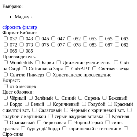
Выбрано:
Маджуга
сбросить фильтр
Формат Библии:
037
043
045
047
052
053
055
063
072
073
075
077
078
083
087
062
065
085
Производитель:
Wonderkids
Барви
Движение ученичества
Світ
на Сході
Світанкова Зоря
СвітАРТ
Светлая звезда
Свитло Пикчерз
Христианское просвещение
Возраст:
от 6 месяцев
Цвет обложки:
Чёрный
Зелёный
Синий
Сирень
Бежевый
Бордо
Белый
Коричневый
Голубой
Красный
с желтой вст.
Салатовый
Черный с коричневой вст.
голубой с картинкой
серый ажурная вставка
Красная
Оранжевый
бирюзовая
Чорно-Серый
сине-
красная
бургунді/ бордо
коричневый с тиснением
Сіро-синя