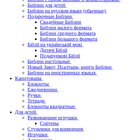
Библии для детей
Библии на русском языке (обычные)
Подарочные Библии
Свадебные Библии
Библии малого формата
Библии среднего формата
Библии большого формата
Біблії на українській мові
Дитячі Біблії
Подарункові Біблії
Библии настольные
Новый Завет, Псалтырь, книги Библии
Библии на иностранных языках
Канцтовары
Блокноты
Ежедневники
Ручки
Тетради
Блокноты квадратные
Для детей
Развивающие игрушки
Сортеры
Стульчики для кормления
Игрушки