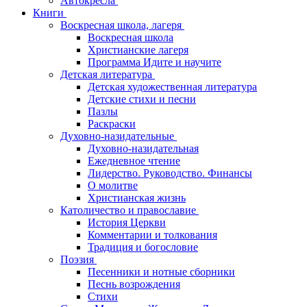
Автокресла
Книги
Воскресная школа, лагеря
Воскресная школа
Христианские лагеря
Программа Идите и научите
Детская литература
Детская художественная литература
Детские стихи и песни
Пазлы
Раскраски
Духовно-назидательные
Духовно-назидательная
Ежедневное чтение
Лидерство. Руководство. Финансы
О молитве
Христианская жизнь
Католичество и православие
История Церкви
Комментарии и толкования
Традиция и богословие
Поэзия
Песенники и нотные сборники
Песнь возрождения
Стихи