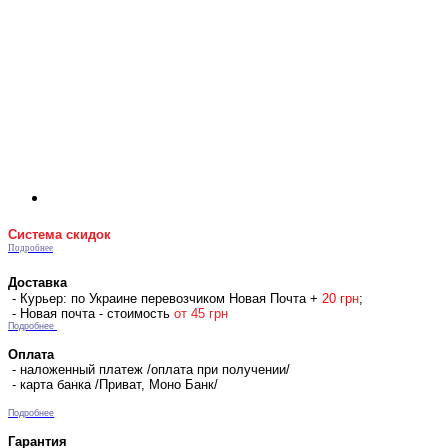
Система скидок
Подробнее
Доставка
- Курьер: по Украине перевозчиком Новая Почта +
2
0 гр
н
;
- Новая почта - стоимость
от 45 грн
Подробнее
Оплата
- наложенный платеж /оплата при получении/
- карта банка /Приват, Моно Банк/
Подробнее
Гарантия