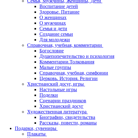
Семья, Мужчины, Женщины, Дети
Воспитание детей
Здоровье. Питание
О женщинах
О мужчинах
Семья и дети
Создание семьи
Для молодежи
Справочная, учебная, комментарии
Богословие
Душепопечительство и психология
Комментарии.Толкования
Малые группы
Справочная, учебная, симфонии
Церковь. История. Религии
Христианский досуг, игры
Настольные игры
Поделки
Сценарии праздников
Христианский досуг
Художественная литература
Биографии, свидетельства
Рассказы, повести, романы
Подарки, сувениры
Плакаты