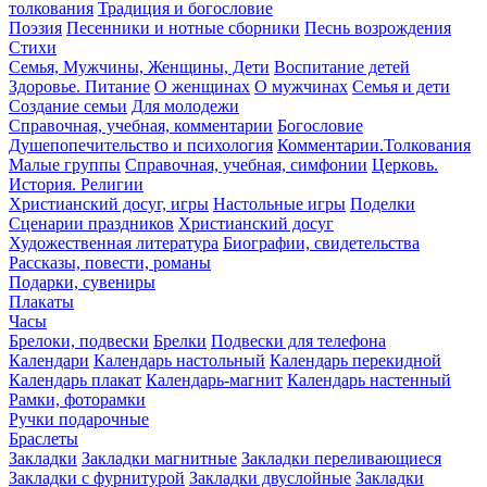
толкования
Традиция и богословие
Поэзия
Песенники и нотные сборники
Песнь возрождения
Стихи
Семья, Мужчины, Женщины, Дети
Воспитание детей
Здоровье. Питание
О женщинах
О мужчинах
Семья и дети
Создание семьи
Для молодежи
Справочная, учебная, комментарии
Богословие
Душепопечительство и психология
Комментарии.Толкования
Малые группы
Справочная, учебная, симфонии
Церковь.
История. Религии
Христианский досуг, игры
Настольные игры
Поделки
Сценарии праздников
Христианский досуг
Художественная литература
Биографии, свидетельства
Рассказы, повести, романы
Подарки, сувениры
Плакаты
Часы
Брелоки, подвески
Брелки
Подвески для телефона
Календари
Календарь настольный
Календарь перекидной
Календарь плакат
Календарь-магнит
Календарь настенный
Рамки, фоторамки
Ручки подарочные
Браслеты
Закладки
Закладки магнитные
Закладки переливающиеся
Закладки с фурнитурой
Закладки двуслойные
Закладки