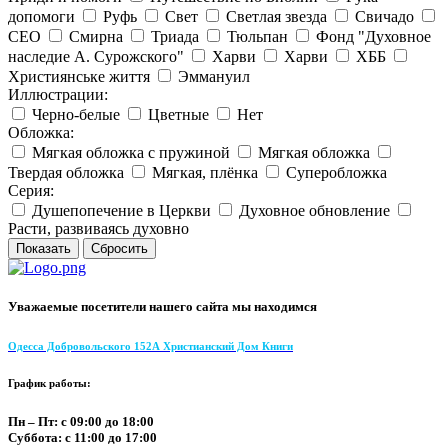
допомоги
Руфь
Свет
Светлая звезда
Свичадо
СЕО
Смирна
Триада
Тюльпан
Фонд "Духовное
наследие А. Сурожского"
Харви
Харви
ХББ
Християнське життя
Эммануил
Иллюстрации:
Черно-белые
Цветные
Нет
Обложка:
Мягкая обложка с пружиной
Мягкая обложка
Твердая обложка
Мягкая, плёнка
Суперобложка
Серия:
Душепопечение в Церкви
Духовное обновление
Расти, развиваясь духовно
Уважаемые посетители нашего сайта мы находимся
Одесса Добровольского 152А Христианский Дом Книги
График работы:
Пн – Пт: с 09:00 до 18:00
Суббота: с 11:00 до 17:00