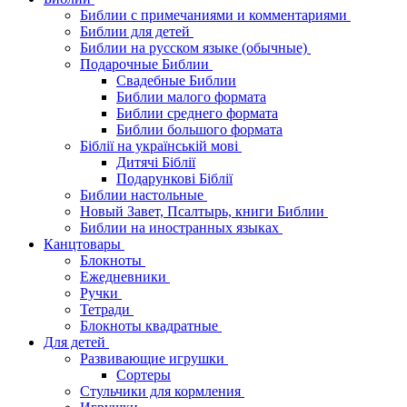
Библии с примечаниями и комментариями
Библии для детей
Библии на русском языке (обычные)
Подарочные Библии
Свадебные Библии
Библии малого формата
Библии среднего формата
Библии большого формата
Біблії на українській мові
Дитячі Біблії
Подарункові Біблії
Библии настольные
Новый Завет, Псалтырь, книги Библии
Библии на иностранных языках
Канцтовары
Блокноты
Ежедневники
Ручки
Тетради
Блокноты квадратные
Для детей
Развивающие игрушки
Сортеры
Стульчики для кормления