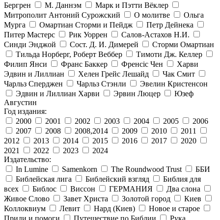
Бергрен
М. Даннэм
Марк и Пэтти Вёклер
Митрополит Антоний Сурожский
О молитве
Ольга
Мурга
Омартиан Сторми и Пейдж
Петр Дейнека
Питер Мастерс
Рик Уоррен
Салов-Астахов Н.И.
Синди Энджой
Сост. Д. И. Димерей
Сторми Омартиан
Тильда Норберг, Роберт Веббер
Тимоти Дж. Келлер
Филип Янси
Франс Баккер
Френсіс Чен
Харви
Эдвин и Лиллиан
Хелен Грейс Лешайд
Чак Смит
Чарльз Сперджен
Чарльз Стэнли
Эвелин Кристенсон
Эдвин и Лиллиан Харви
Эрвин Люцер
Юзеф
Августин
Год издания:
2000
2001
2002
2003
2004
2005
2006
2007
2008
2008,2014
2009
2010
2011
2012
2013
2014
2015
2016
2017
2020
2021
2022
2023
2024
Издательство:
In Lumine
Samenkorn
The Roundwood Trust
ББИ
Библейская лига
Библейский взгляд
Библия для
всех
Библос
Виссон
ГЕРМАНИЯ
Два слона
Живое Слово
Завет Христа
Золотой город
Киев
Коллоквиум
Левит
Нард (Киев)
Новое и старое
Приди и помоги
Путешествие по Библии
Рука