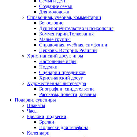
Семья и дети
Создание семьи
Для молодежи
Справочная, учебная, комментарии
Богословие
Душепопечительство и психология
Комментарии.Толкования
Малые группы
Справочная, учебная, симфонии
Церковь. История. Религии
Христианский досуг, игры
Настольные игры
Поделки
Сценарии праздников
Христианский досуг
Художественная литература
Биографии, свидетельства
Рассказы, повести, романы
Подарки, сувениры
Плакаты
Часы
Брелоки, подвески
Брелки
Подвески для телефона
Календари