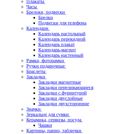
Плакаты
Часы
Брелоки, подвески
Брелки
Подвески для телефона
Календари
Календарь настольный
Календарь перекидной
Календарь плакат
Календарь-магнит
Календарь настенный
Рамки, фоторамки
Ручки подарочные
Браслеты
Закладки
Закладки магнитные
Закладки переливающиеся
Закладки с фурнитурой
Закладки двуслойные
Закладки двухсторонние
Значки
Зеркальце для сумки
Керамика, сервизы, посуда
Чашки
Картины, панно, таблички