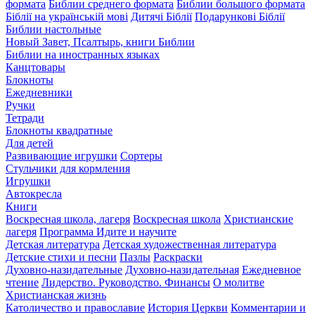
формата
Библии среднего формата
Библии большого формата
Біблії на українській мові
Дитячі Біблії
Подарункові Біблії
Библии настольные
Новый Завет, Псалтырь, книги Библии
Библии на иностранных языках
Канцтовары
Блокноты
Ежедневники
Ручки
Тетради
Блокноты квадратные
Для детей
Развивающие игрушки
Сортеры
Стульчики для кормления
Игрушки
Автокресла
Книги
Воскресная школа, лагеря
Воскресная школа
Христианские
лагеря
Программа Идите и научите
Детская литература
Детская художественная литература
Детские стихи и песни
Пазлы
Раскраски
Духовно-назидательные
Духовно-назидательная
Ежедневное
чтение
Лидерство. Руководство. Финансы
О молитве
Христианская жизнь
Католичество и православие
История Церкви
Комментарии и