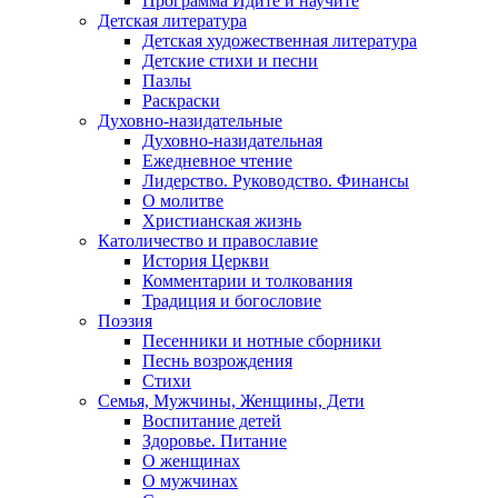
Программа Идите и научите
Детская литература
Детская художественная литература
Детские стихи и песни
Пазлы
Раскраски
Духовно-назидательные
Духовно-назидательная
Ежедневное чтение
Лидерство. Руководство. Финансы
О молитве
Христианская жизнь
Католичество и православие
История Церкви
Комментарии и толкования
Традиция и богословие
Поэзия
Песенники и нотные сборники
Песнь возрождения
Стихи
Семья, Мужчины, Женщины, Дети
Воспитание детей
Здоровье. Питание
О женщинах
О мужчинах