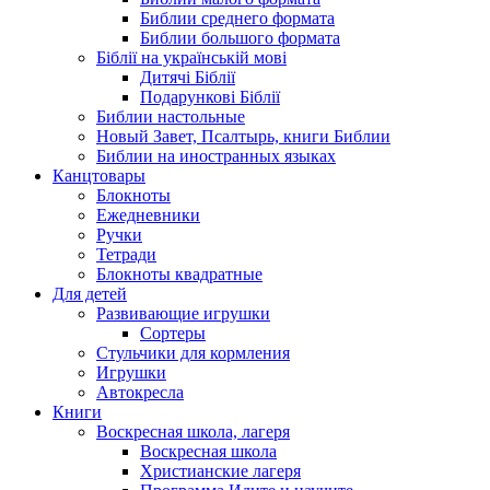
Библии среднего формата
Библии большого формата
Біблії на українській мові
Дитячі Біблії
Подарункові Біблії
Библии настольные
Новый Завет, Псалтырь, книги Библии
Библии на иностранных языках
Канцтовары
Блокноты
Ежедневники
Ручки
Тетради
Блокноты квадратные
Для детей
Развивающие игрушки
Сортеры
Стульчики для кормления
Игрушки
Автокресла
Книги
Воскресная школа, лагеря
Воскресная школа
Христианские лагеря