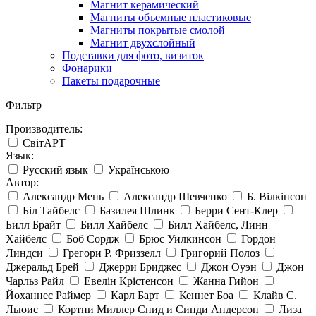
Магнит керамический
Магниты объемные пластиковые
Магниты покрытые смолой
Магнит двухслойный
Подставки для фото, визиток
Фонарики
Пакеты подарочные
Фильтр
Производитель:
СвітАРТ
Язык:
Русский язык
Українською
Автор:
Александр Мень
Александр Шевченко
Б. Вілкінсон
Біл Тайбелс
Базилея Шлинк
Берри Сент-Клер
Билл Брайт
Билл Хайбелс
Билл Хайбелс, Линн
Хайбелс
Боб Сордж
Брюс Уилкинсон
Гордон
Линдси
Грегори Р. Фриззелл
Григорий Полоз
Джеральд Брей
Джерри Бриджес
Джон Оуэн
Джон
Чарльз Райл
Евелін Крістенсон
Жанна Гийон
Йоханнес Раймер
Карл Барт
Кеннет Боа
Клайв С.
Льюис
Кортни Миллер Снид и Синди Андерсон
Лиза