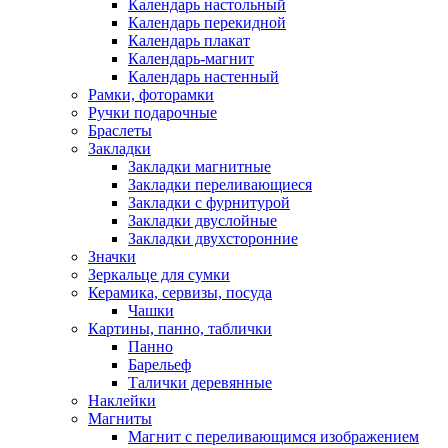
Календарь настольный
Календарь перекидной
Календарь плакат
Календарь-магнит
Календарь настенный
Рамки, фоторамки
Ручки подарочные
Браслеты
Закладки
Закладки магнитные
Закладки переливающиеся
Закладки с фурнитурой
Закладки двуслойные
Закладки двухсторонние
Значки
Зеркальце для сумки
Керамика, сервизы, посуда
Чашки
Картины, панно, таблички
Панно
Барельеф
Талички деревянные
Наклейки
Магниты
Магнит с переливающимся изображением