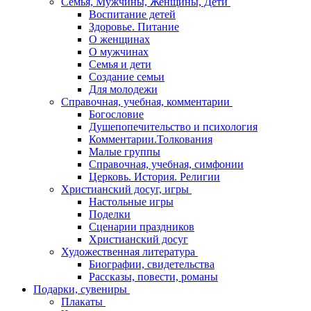
Семья, Мужчины, Женщины, Дети
Воспитание детей
Здоровье. Питание
О женщинах
О мужчинах
Семья и дети
Создание семьи
Для молодежи
Справочная, учебная, комментарии
Богословие
Душепопечительство и психология
Комментарии.Толкования
Малые группы
Справочная, учебная, симфонии
Церковь. История. Религии
Христианский досуг, игры
Настольные игры
Поделки
Сценарии праздников
Христианский досуг
Художественная литература
Биографии, свидетельства
Рассказы, повести, романы
Подарки, сувениры
Плакаты