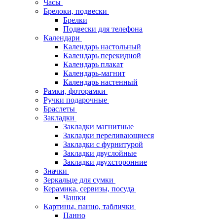
Часы
Брелоки, подвески
Брелки
Подвески для телефона
Календари
Календарь настольный
Календарь перекидной
Календарь плакат
Календарь-магнит
Календарь настенный
Рамки, фоторамки
Ручки подарочные
Браслеты
Закладки
Закладки магнитные
Закладки переливающиеся
Закладки с фурнитурой
Закладки двуслойные
Закладки двухсторонние
Значки
Зеркальце для сумки
Керамика, сервизы, посуда
Чашки
Картины, панно, таблички
Панно