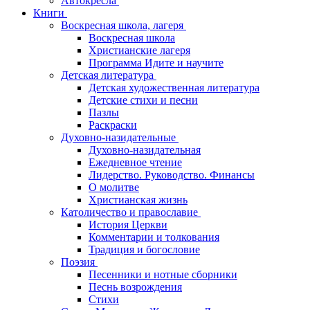
Автокресла
Книги
Воскресная школа, лагеря
Воскресная школа
Христианские лагеря
Программа Идите и научите
Детская литература
Детская художественная литература
Детские стихи и песни
Пазлы
Раскраски
Духовно-назидательные
Духовно-назидательная
Ежедневное чтение
Лидерство. Руководство. Финансы
О молитве
Христианская жизнь
Католичество и православие
История Церкви
Комментарии и толкования
Традиция и богословие
Поэзия
Песенники и нотные сборники
Песнь возрождения
Стихи