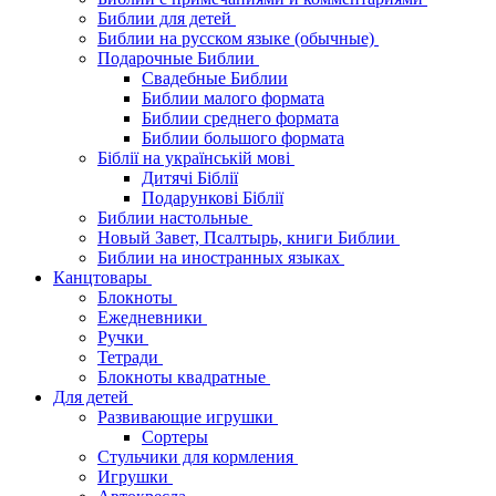
Библии для детей
Библии на русском языке (обычные)
Подарочные Библии
Свадебные Библии
Библии малого формата
Библии среднего формата
Библии большого формата
Біблії на українській мові
Дитячі Біблії
Подарункові Біблії
Библии настольные
Новый Завет, Псалтырь, книги Библии
Библии на иностранных языках
Канцтовары
Блокноты
Ежедневники
Ручки
Тетради
Блокноты квадратные
Для детей
Развивающие игрушки
Сортеры
Стульчики для кормления
Игрушки