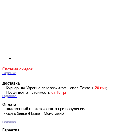
Система скидок
Подробнее
Доставка
- Курьер: по Украине перевозчиком Новая Почта +
2
0 гр
н
;
- Новая почта - стоимость
от 45 грн
Подробнее
Оплата
- наложенный платеж /оплата при получении/
- карта банка /Приват, Моно Банк/
Подробнее
Гарантия