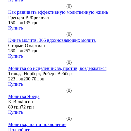
(0)
Как развивать эффективную молитвенную жизнь
Грегори Р. Фриззелл
150 грн
135 грн
Купить
(0)
Книга молитв. 365 вдохновляющих молитв
Сторми Омартиан
280 грн
252 грн
Купить
(0)
Молитва об исцелении: за, против, воздержаться
Тильда Норберг, Роберт Веббер
223 грн
200.70 грн
Купить
(0)
Молитва Ябеца
Б. Вілкінсон
80 грн
72 грн
Купить
(0)
Молитва, пост и поклонение
Подробнее