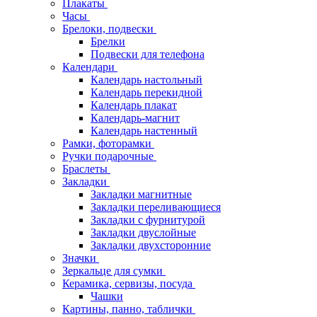
Плакаты
Часы
Брелоки, подвески
Брелки
Подвески для телефона
Календари
Календарь настольный
Календарь перекидной
Календарь плакат
Календарь-магнит
Календарь настенный
Рамки, фоторамки
Ручки подарочные
Браслеты
Закладки
Закладки магнитные
Закладки переливающиеся
Закладки с фурнитурой
Закладки двуслойные
Закладки двухсторонние
Значки
Зеркальце для сумки
Керамика, сервизы, посуда
Чашки
Картины, панно, таблички