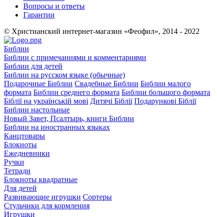
Вопросы и ответы
Гарантии
© Христианский интернет-магазин «Феофил», 2014 - 2022
Библии
Библии с примечаниями и комментариями
Библии для детей
Библии на русском языке (обычные)
Подарочные Библии
Свадебные Библии
Библии малого
формата
Библии среднего формата
Библии большого формата
Біблії на українській мові
Дитячі Біблії
Подарункові Біблії
Библии настольные
Новый Завет, Псалтырь, книги Библии
Библии на иностранных языках
Канцтовары
Блокноты
Ежедневники
Ручки
Тетради
Блокноты квадратные
Для детей
Развивающие игрушки
Сортеры
Стульчики для кормления
Игрушки