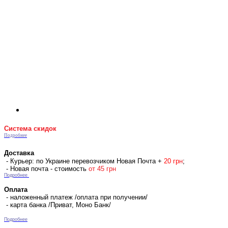
Система скидок
Подробнее
Доставка
- Курьер: по Украине перевозчиком Новая Почта +
2
0 гр
н
;
- Новая почта - стоимость
от 45 грн
Подробнее
Оплата
- наложенный платеж /оплата при получении/
- карта банка /Приват, Моно Банк/
Подробнее