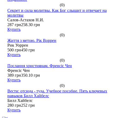
(0)
Секрет и сила молитвы. Как Бог слышит и отвечает на
молитвы
Салов-Астахов Н.И.
287 грн
258.30 грн
Купить
(0)
Життя з метою. Рік Воррен
Рик Уоррен
500 грн
450 грн
Купить
(0)
Послання християнам. Френсіс Чен
Френсіс Чен
389 грн
350.10 грн
Купить
(0)
Вести: отсюда - туда. Учебное пособие. Пять ключевых
навыков Билл Хайбелс
Билл Хайбелс
280 грн
252 грн
Купить