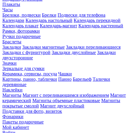
Плакаты
Часы
Брелоки, подвески
Брелки
Подвески для телефона
Календари
Календарь настольный
Календарь перекидной
Календарь плакат
Календарь-магнит
Календарь настенный
Рамки, фоторамки
Ручки подарочные
Браслеты
Закладки
Закладки магнитные
Закладки переливающиеся
Закладки с фурнитурой
Закладки двуслойные
Закладки
двухсторонние
Значки
Зеркальце для сумки
Керамика, сервизы, посуда
Чашки
Картины, панно, таблички
Панно
Барельеф
Талички
деревянные
Наклейки
Магниты
Магнит с переливающимся изображением
Магнит
керамический
Магниты объемные пластиковые
Магниты
покрытые смолой
Магнит двухслойный
Подставки для фото, визиток
Фонарики
Пакеты подарочные
Мой кабинет
Войти