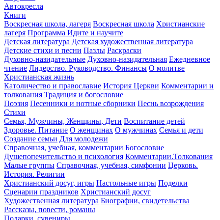
Автокресла
Книги
Воскресная школа, лагеря
Воскресная школа
Христианские
лагеря
Программа Идите и научите
Детская литература
Детская художественная литература
Детские стихи и песни
Пазлы
Раскраски
Духовно-назидательные
Духовно-назидательная
Ежедневное
чтение
Лидерство. Руководство. Финансы
О молитве
Христианская жизнь
Католичество и православие
История Церкви
Комментарии и
толкования
Традиция и богословие
Поэзия
Песенники и нотные сборники
Песнь возрождения
Стихи
Семья, Мужчины, Женщины, Дети
Воспитание детей
Здоровье. Питание
О женщинах
О мужчинах
Семья и дети
Создание семьи
Для молодежи
Справочная, учебная, комментарии
Богословие
Душепопечительство и психология
Комментарии.Толкования
Малые группы
Справочная, учебная, симфонии
Церковь.
История. Религии
Христианский досуг, игры
Настольные игры
Поделки
Сценарии праздников
Христианский досуг
Художественная литература
Биографии, свидетельства
Рассказы, повести, романы
Подарки, сувениры