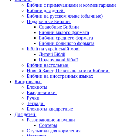
Библии с примечаниями и комментариями
Библии для детей
Библии на русском языке (обычные)
Подарочные Библии
Свадебные Библии
Библии малого формата
Библии среднего формата
Библии большого формата
Біблії на українській мові
Дитячі Біблії
Подарункові Біблії
Библии настольные
Новый Завет, Псалтырь, книги Библии
Библии на иностранных языках
Канцтовары
Блокноты
Ежедневники
Ручки
Тетради
Блокноты квадратные
Для детей
Развивающие игрушки
Сортеры
Стульчики для кормления