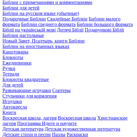
Библии с примечаниями и комментариями
Библии для детей
Библии на русском языке (обычные)
Подарочные Библии
Свадебные Библии
Библии малого
формата
Библии среднего формата
Библии большого формата
Біблії на українській мові
Дитячі Біблії
Подарункові Біблії
Библии настольные
Новый Завет, Псалтырь, книги Библии
Библии на иностранных языках
Канцтовары
Блокноты
Ежедневники
Ручки
Тетради
Блокноты квадратные
Для детей
Развивающие игрушки
Сортеры
Стульчики для кормления
Игрушки
Автокресла
Книги
Воскресная школа, лагеря
Воскресная школа
Христианские
лагеря
Программа Идите и научите
Детская литература
Детская художественная литература
Детские стихи и песни
Пазлы
Раскраски