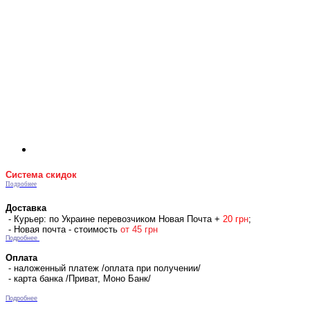
Система скидок
Подробнее
Доставка
- Курьер: по Украине перевозчиком Новая Почта +
2
0 гр
н
;
- Новая почта - стоимость
от 45 грн
Подробнее
Оплата
- наложенный платеж /оплата при получении/
- карта банка /Приват, Моно Банк/
Подробнее