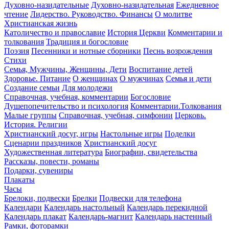
Духовно-назидательные
Духовно-назидательная
Ежедневное
чтение
Лидерство. Руководство. Финансы
О молитве
Христианская жизнь
Католичество и православие
История Церкви
Комментарии и
толкования
Традиция и богословие
Поэзия
Песенники и нотные сборники
Песнь возрождения
Стихи
Семья, Мужчины, Женщины, Дети
Воспитание детей
Здоровье. Питание
О женщинах
О мужчинах
Семья и дети
Создание семьи
Для молодежи
Справочная, учебная, комментарии
Богословие
Душепопечительство и психология
Комментарии.Толкования
Малые группы
Справочная, учебная, симфонии
Церковь.
История. Религии
Христианский досуг, игры
Настольные игры
Поделки
Сценарии праздников
Христианский досуг
Художественная литература
Биографии, свидетельства
Рассказы, повести, романы
Подарки, сувениры
Плакаты
Часы
Брелоки, подвески
Брелки
Подвески для телефона
Календари
Календарь настольный
Календарь перекидной
Календарь плакат
Календарь-магнит
Календарь настенный
Рамки, фоторамки