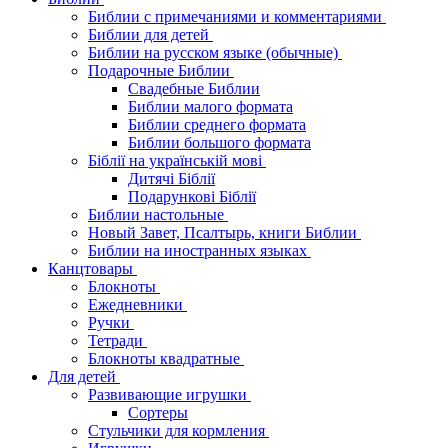
Библии с примечаниями и комментариями
Библии для детей
Библии на русском языке (обычные)
Подарочные Библии
Свадебные Библии
Библии малого формата
Библии среднего формата
Библии большого формата
Біблії на українській мові
Дитячі Біблії
Подарункові Біблії
Библии настольные
Новый Завет, Псалтырь, книги Библии
Библии на иностранных языках
Канцтовары
Блокноты
Ежедневники
Ручки
Тетради
Блокноты квадратные
Для детей
Развивающие игрушки
Сортеры
Стульчики для кормления