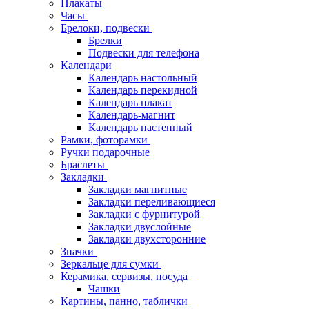
Плакаты
Часы
Брелоки, подвески
Брелки
Подвески для телефона
Календари
Календарь настольный
Календарь перекидной
Календарь плакат
Календарь-магнит
Календарь настенный
Рамки, фоторамки
Ручки подарочные
Браслеты
Закладки
Закладки магнитные
Закладки переливающиеся
Закладки с фурнитурой
Закладки двуслойные
Закладки двухсторонние
Значки
Зеркальце для сумки
Керамика, сервизы, посуда
Чашки
Картины, панно, таблички