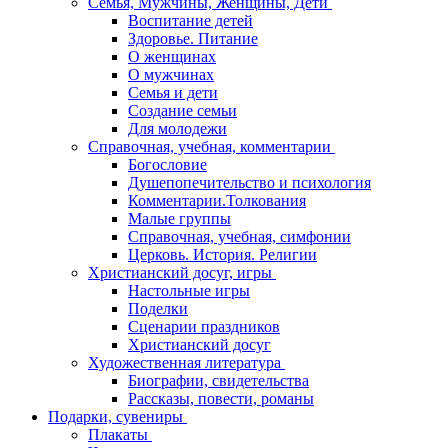
Семья, Мужчины, Женщины, Дети
Воспитание детей
Здоровье. Питание
О женщинах
О мужчинах
Семья и дети
Создание семьи
Для молодежи
Справочная, учебная, комментарии
Богословие
Душепопечительство и психология
Комментарии.Толкования
Малые группы
Справочная, учебная, симфонии
Церковь. История. Религии
Христианский досуг, игры
Настольные игры
Поделки
Сценарии праздников
Христианский досуг
Художественная литература
Биографии, свидетельства
Рассказы, повести, романы
Подарки, сувениры
Плакаты