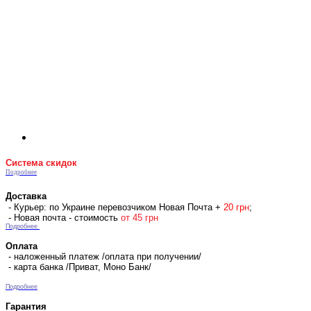
Система скидок
Подробнее
Доставка
- Курьер: по Украине перевозчиком Новая Почта +
2
0 гр
н
;
- Новая почта - стоимость
от 45 грн
Подробнее
Оплата
- наложенный платеж /оплата при получении/
- карта банка /Приват, Моно Банк/
Подробнее
Гарантия