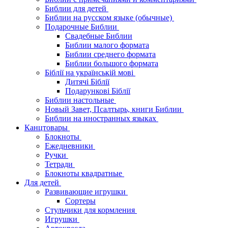
Библии для детей
Библии на русском языке (обычные)
Подарочные Библии
Свадебные Библии
Библии малого формата
Библии среднего формата
Библии большого формата
Біблії на українській мові
Дитячі Біблії
Подарункові Біблії
Библии настольные
Новый Завет, Псалтырь, книги Библии
Библии на иностранных языках
Канцтовары
Блокноты
Ежедневники
Ручки
Тетради
Блокноты квадратные
Для детей
Развивающие игрушки
Сортеры
Стульчики для кормления
Игрушки