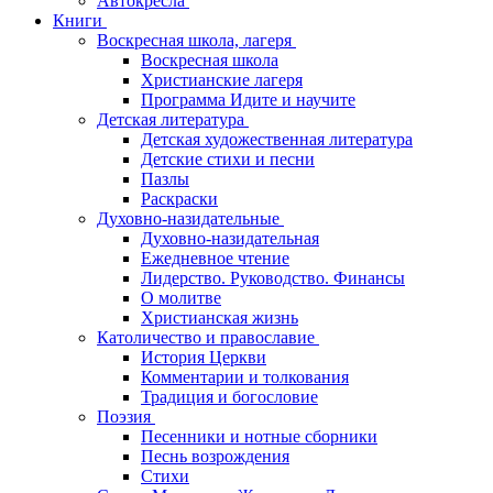
Автокресла
Книги
Воскресная школа, лагеря
Воскресная школа
Христианские лагеря
Программа Идите и научите
Детская литература
Детская художественная литература
Детские стихи и песни
Пазлы
Раскраски
Духовно-назидательные
Духовно-назидательная
Ежедневное чтение
Лидерство. Руководство. Финансы
О молитве
Христианская жизнь
Католичество и православие
История Церкви
Комментарии и толкования
Традиция и богословие
Поэзия
Песенники и нотные сборники
Песнь возрождения
Стихи