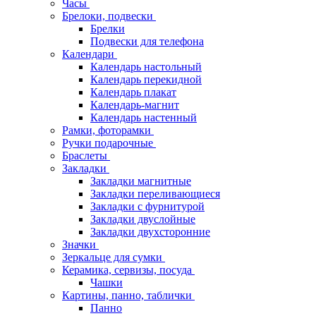
Часы
Брелоки, подвески
Брелки
Подвески для телефона
Календари
Календарь настольный
Календарь перекидной
Календарь плакат
Календарь-магнит
Календарь настенный
Рамки, фоторамки
Ручки подарочные
Браслеты
Закладки
Закладки магнитные
Закладки переливающиеся
Закладки с фурнитурой
Закладки двуслойные
Закладки двухсторонние
Значки
Зеркальце для сумки
Керамика, сервизы, посуда
Чашки
Картины, панно, таблички
Панно