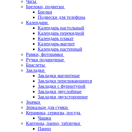
Часы
Брелоки, подвески
Брелки
Подвески для телефона
Календари
Календарь настольный
Календарь перекидной
Календарь плакат
Календарь-магнит
Календарь настенный
Рамки, фоторамки
Ручки подарочные
Браслеты
Закладки
Закладки магнитные
Закладки переливающиеся
Закладки с фурнитурой
Закладки двуслойные
Закладки двухсторонние
Значки
Зеркальце для сумки
Керамика, сервизы, посуда
Чашки
Картины, панно, таблички
Панно