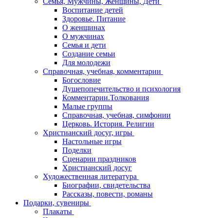
Семья, Мужчины, Женщины, Дети
Воспитание детей
Здоровье. Питание
О женщинах
О мужчинах
Семья и дети
Создание семьи
Для молодежи
Справочная, учебная, комментарии
Богословие
Душепопечительство и психология
Комментарии.Толкования
Малые группы
Справочная, учебная, симфонии
Церковь. История. Религии
Христианский досуг, игры
Настольные игры
Поделки
Сценарии праздников
Христианский досуг
Художественная литература
Биографии, свидетельства
Рассказы, повести, романы
Подарки, сувениры
Плакаты