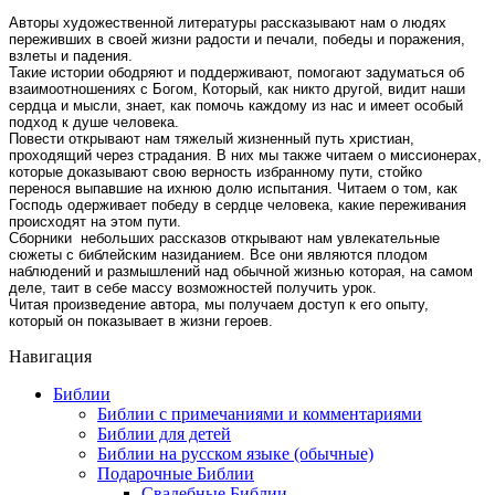
Авторы художественной литературы рассказывают нам о людях
переживших в своей жизни радости и печали, победы и поражения,
взлеты и падения.
Такие истории ободряют и поддерживают, помогают задуматься об
взаимоотношениях с Богом, Который, как никто другой, видит наши
сердца и мысли, знает, как помочь каждому из нас и имеет особый
подход к душе человека.
Повести открывают нам тяжелый жизненный путь христиан,
проходящий через страдания. В них мы также читаем о миссионерах,
которые доказывают свою верность избранному пути, стойко
перенося выпавшие на ихнюю долю испытания. Читаем о том, как
Господь одерживает победу в сердце человека, какие переживания
происходят на этом пути.
Сборники небольших рассказов открывают нам увлекательные
сюжеты с библейским назиданием. Все они являются плодом
наблюдений и размышлений над обычной жизнью которая, на самом
деле, таит в себе массу возможностей получить урок.
Читая произведение автора, мы получаем доступ к его опыту,
который он показывает в жизни героев.
Навигация
Библии
Библии с примечаниями и комментариями
Библии для детей
Библии на русском языке (обычные)
Подарочные Библии
Свадебные Библии