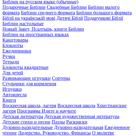
Библии на русском языке (обычные)
Подарочные Библии
Свадебные Библии
Библии малого
формата
Библии среднего формата
Библии большого формата
Біблії на українській мові
Дитячі Біблії
Подарункові Біблії
Библии настольные
Новый Завет, Псалтырь, книги Библии
Библии на иностранных языках
Канцтовары
Блокноты
Ежедневники
Ручки
Тетради
Блокноты квадратные
Для детей
Развивающие игрушки
Сортеры
Стульчики для кормления
Игрушки
Автокресла
Книги
Воскресная школа, лагеря
Воскресная школа
Христианские
лагеря
Программа Идите и научите
Детская литература
Детская художественная литература
Детские стихи и песни
Пазлы
Раскраски
Духовно-назидательные
Духовно-назидательная
Ежедневное
чтение
Лидерство. Руководство. Финансы
О молитве