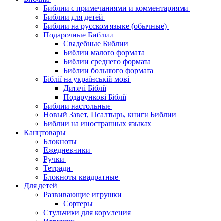
Библии с примечаниями и комментариями
Библии для детей
Библии на русском языке (обычные)
Подарочные Библии
Свадебные Библии
Библии малого формата
Библии среднего формата
Библии большого формата
Біблії на українській мові
Дитячі Біблії
Подарункові Біблії
Библии настольные
Новый Завет, Псалтырь, книги Библии
Библии на иностранных языках
Канцтовары
Блокноты
Ежедневники
Ручки
Тетради
Блокноты квадратные
Для детей
Развивающие игрушки
Сортеры
Стульчики для кормления