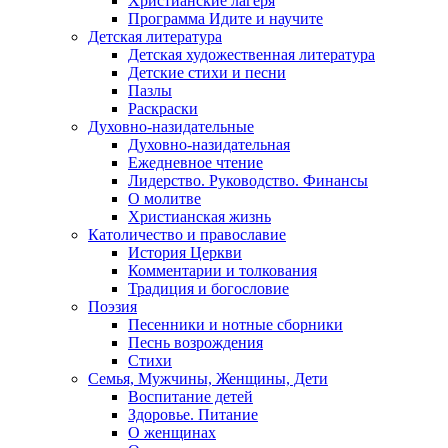
Христианские лагеря
Программа Идите и научите
Детская литература
Детская художественная литература
Детские стихи и песни
Пазлы
Раскраски
Духовно-назидательные
Духовно-назидательная
Ежедневное чтение
Лидерство. Руководство. Финансы
О молитве
Христианская жизнь
Католичество и православие
История Церкви
Комментарии и толкования
Традиция и богословие
Поэзия
Песенники и нотные сборники
Песнь возрождения
Стихи
Семья, Мужчины, Женщины, Дети
Воспитание детей
Здоровье. Питание
О женщинах