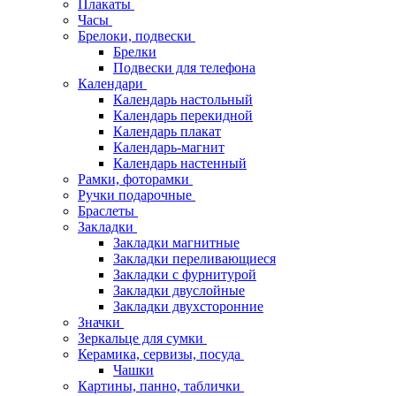
Плакаты
Часы
Брелоки, подвески
Брелки
Подвески для телефона
Календари
Календарь настольный
Календарь перекидной
Календарь плакат
Календарь-магнит
Календарь настенный
Рамки, фоторамки
Ручки подарочные
Браслеты
Закладки
Закладки магнитные
Закладки переливающиеся
Закладки с фурнитурой
Закладки двуслойные
Закладки двухсторонние
Значки
Зеркальце для сумки
Керамика, сервизы, посуда
Чашки
Картины, панно, таблички