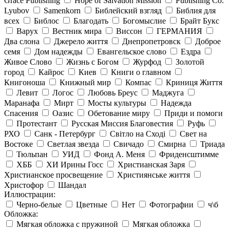
Grace Publishing
Hope of Salvation Mission
Publishing Co.
Lyubov
Samenkorn
Библейский взгляд
Библия для
всех
Библос
Благодать
Богомыслие
Брайт Букс
Варух
Вестник мира
Виссон
ГЕРМАНИЯ
Два слона
Джерело життя
Днепропетровск
Доброе
семя
Дом надежды
Евангельское слово
Ездра
Живое Слово
Жизнь с Богом
Журфод
Золотой
город
Кайрос
Киев
Книги о главном
Книгоноша
Книжный мир
Компас
Криниця Життя
Левит
Логос
Любовь Бреус
Маджуга
Маранафа
Мирт
Мосты культуры
Надежда
Спасения
Оазис
Обетование миру
Приди и помоги
Протестант
Русская Миссия Благовестия
Руфь
РХО
Санк - Петербург
Світло на Сході
Свет на
Востоке
Светлая звезда
Свичадо
Смирна
Триада
Тюльпан
УИД
Фонд А. Меня
Фриденсштимме
ХББ
ХИ Ирины Госс
Христианская Заря
Христианское просвещение
Християнське життя
Христофор
Шандал
Иллюстрации:
Черно-белые
Цветные
Нет
Фотографии
ч\б
Обложка:
Мягкая обложка с пружиной
Мягкая обложка