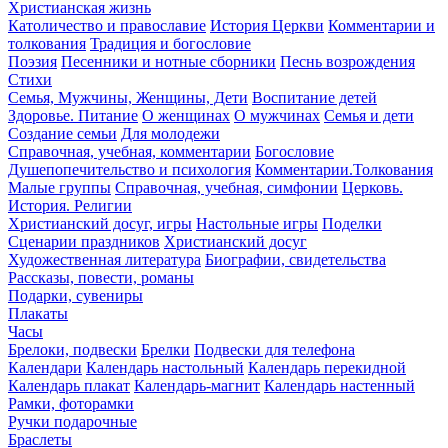
Христианская жизнь
Католичество и православие
История Церкви
Комментарии и
толкования
Традиция и богословие
Поэзия
Песенники и нотные сборники
Песнь возрождения
Стихи
Семья, Мужчины, Женщины, Дети
Воспитание детей
Здоровье. Питание
О женщинах
О мужчинах
Семья и дети
Создание семьи
Для молодежи
Справочная, учебная, комментарии
Богословие
Душепопечительство и психология
Комментарии.Толкования
Малые группы
Справочная, учебная, симфонии
Церковь.
История. Религии
Христианский досуг, игры
Настольные игры
Поделки
Сценарии праздников
Христианский досуг
Художественная литература
Биографии, свидетельства
Рассказы, повести, романы
Подарки, сувениры
Плакаты
Часы
Брелоки, подвески
Брелки
Подвески для телефона
Календари
Календарь настольный
Календарь перекидной
Календарь плакат
Календарь-магнит
Календарь настенный
Рамки, фоторамки
Ручки подарочные
Браслеты