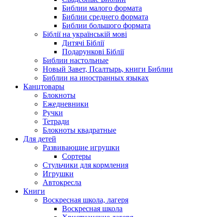
Библии малого формата
Библии среднего формата
Библии большого формата
Біблії на українській мові
Дитячі Біблії
Подарункові Біблії
Библии настольные
Новый Завет, Псалтырь, книги Библии
Библии на иностранных языках
Канцтовары
Блокноты
Ежедневники
Ручки
Тетради
Блокноты квадратные
Для детей
Развивающие игрушки
Сортеры
Стульчики для кормления
Игрушки
Автокресла
Книги
Воскресная школа, лагеря
Воскресная школа