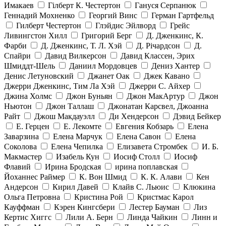
Имакаев
Гілберт К. Честертон
Гануся Серпанюк
Геннадий Мохненко
Георгий Винс
Герман Гартфельд
Гилберт Честертон
Глэйдис Эйлворд
Грейс
Ливингстон Хилл
Григорий Берг
Д. Дженкинс, К.
Фарби
Д. Дженкинс, Т. Л. Хэй
Д. Річардсон
Д.
Спайри
Давид Вилкерсон
Давид Классен, Эрих
Шмиддт-Шель
Даниил Мордовцев
Дениз Хантер
Денис Летуновский
Джанет Оак
Джек Кавано
Джерри Дженкинс, Тим Ла Хэй
Джерри С. Айхер
Джина Холмс
Джон Буньян
Джон МакАртур
Джон
Ньютон
Джон Таллаш
Джонатан Карсвел, Джоанна
Райт
Джош Макдауэлл
Ди Хендерсон
Дэвид Бейкер
Е. Герцен
Е. Лекомте
Евгения Кобзарь
Елена
Заварзина
Елена Марчук
Елена Савон
Елена
Соколова
Елена Чепилка
Елизавета Стромбек
И. Б.
Макмастер
Изабель Кун
Иосиф Столл
Иосиф
Флавий
Ирина Бродская
ирина поплавская
Йоханнес Раймер
К. Вон Шмид
К. К. Алави
Кен
Андерсон
Кирил Давей
Клайв С. Льюис
Клюкина
Ольга Петровна
Кристина Рой
Кристмас Карол
Кауффман
Кэрен Кингсбери
Лестер Бауман
Лиз
Кертис Хиггс
Лили А. Берн
Линда Чайкин
Линн и