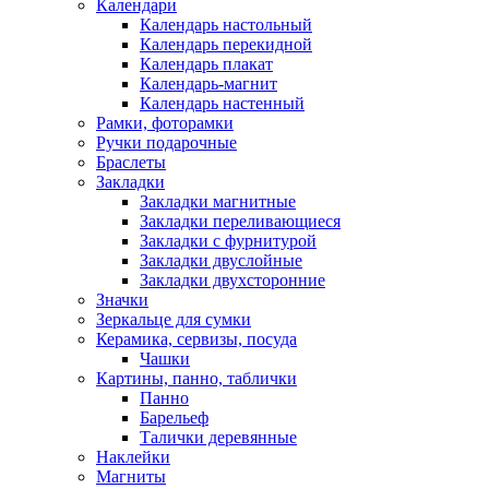
Календари
Календарь настольный
Календарь перекидной
Календарь плакат
Календарь-магнит
Календарь настенный
Рамки, фоторамки
Ручки подарочные
Браслеты
Закладки
Закладки магнитные
Закладки переливающиеся
Закладки с фурнитурой
Закладки двуслойные
Закладки двухсторонние
Значки
Зеркальце для сумки
Керамика, сервизы, посуда
Чашки
Картины, панно, таблички
Панно
Барельеф
Талички деревянные
Наклейки
Магниты