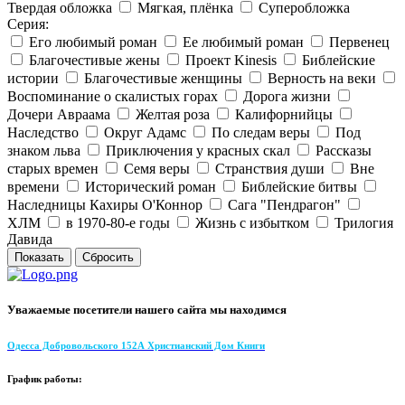
Твердая обложка
Мягкая, плёнка
Суперобложка
Серия:
Его любимый роман
Ее любимый роман
Первенец
Благочестивые жены
Проект Kinesis
Библейские
истории
Благочестивые женщины
Верность на веки
Воспоминание о скалистых горах
Дорога жизни
Дочери Авраама
Желтая роза
Калифорнийцы
Наследство
Округ Адамс
По следам веры
Под
знаком льва
Приключения у красных скал
Рассказы
старых времен
Семя веры
Странствия души
Вне
времени
Исторический роман
Библейские битвы
Наследницы Кахиры О'Коннор
Сага "Пендрагон"
ХЛМ
в 1970-80-е годы
Жизнь с избытком
Трилогия
Давида
Уважаемые посетители нашего сайта мы находимся
Одесса Добровольского 152А Христианский Дом Книги
График работы: