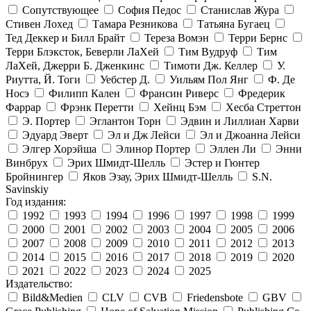
Сопутствующее
София Педос
Станислав Жура
Стивен Лохед
Тамара Резникова
Татьяна Бугаец
Тед Деккер и Билл Брайт
Тереза Вомэн
Терри Бернс
Терри Блэксток, Беверли ЛаХей
Тим Вудруф
Тим
ЛаХей, Джерри Б. Дженкинс
Тимоти Дж. Келлер
У.
Риутта, Й. Тоги
Уебстер Д.
Уильям Пол Янг
Ф. Де
Носэ
Филипп Кален
Франсин Риверс
Фредерик
Фаррар
Фрэнк Перетти
Хейнц Бэм
Хесба Стреттон
Э. Портер
Эглантон Торн
Эдвин и Лиллиан Харви
Эдуард Эверт
Эл и Дж Лейси
Эл и Джоанна Лейси
Элгер Хорэйша
Элинор Портер
Эллен Ли
Энни
Винбрух
Эрих Шмидт-Шелль
Эстер и Гюнтер
Бройнингер
Яков Эзау, Эрих Шмидт-Шелль
S.N.
Savinskiy
Год издания:
1992
1993
1994
1996
1997
1998
1999
2000
2001
2002
2003
2004
2005
2006
2007
2008
2009
2010
2011
2012
2013
2014
2015
2016
2017
2018
2019
2020
2021
2022
2023
2024
2025
Издательство:
Bild&Medien
CLV
CVB
Friedensbote
GBV