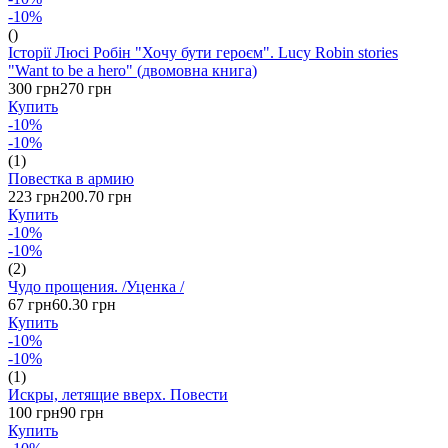
-10%
()
Історії Люсі Робін "Хочу бути героєм". Lucy Robin stories
"Want to be a hero" (двомовна книга)
300 грн
270 грн
Купить
-10%
-10%
(1)
Повестка в армию
223 грн
200.70 грн
Купить
-10%
-10%
(2)
Чудо прощения. /Уценка /
67 грн
60.30 грн
Купить
-10%
-10%
(1)
Искры, летящие вверх. Повести
100 грн
90 грн
Купить