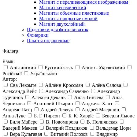
Магнит с переливающимся изображением
Магнит керамический
Магниты объемные пластиковые
Магниты покрытые смолой
Магнит двухслойный
Подставки для фото, визиток
Фонарики
Пакеты подарочные
Фильтр
Язык:
Английский
Русский язык
Англо - Український
Російскої
Українською
Автор:
Єва Лекомте
Айленн Кроссман
Алёна Салова
Александр Вейс
Александр Савченко
Александр
Турчинов
Алексей Декань
Алла Тиняева
Алла
Черникова
Анатолий Шкарин
Анджела Хант
Андреас Патц
Андрей Левчук
Андрей Маершин
Анна Лукс
Б. Г. Пирсон
Б. К. Харріс
Беверли Льюис
Билл Майерс
В. Новомирова
В. Полиянская
Валерий Макеев
Валерий Поздняков
Вальдемар Цорн
Вера Кульгавая
Виталий Полозов
Владимир