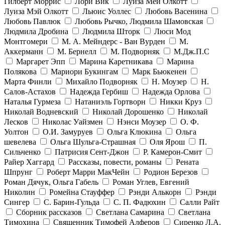
Гилберт Моррис
Лори Вик
Луиза Мей Олкотт
Луиза Мэй Олкотт
Льюис Уоллес
Любовь Васенина
Любовь Павлюк
Любовь Рычко, Людмила Шамовская
Людмила Дробина
Людмила Шторк
Люси Мод
Монтгомери
М. А. Мейндерс - Ван Вурден
М.
Аккерманн
М. Бернелл
М. Подворняк
М.Дж.П.С
Маргарет Эпп
Марина Каретникава
Марина
Полякова
Мариори Букингам
Марк Бьюкенен
Марта Финли
Михайло Подворняк
Н. Моузер
Н.
Салов-Астахов
Надежда Гербиш
Надежда Орлова
Наталья Гурмеза
Натаниэль Гортворн
Никки Круз
Николай Водневский
Николай Дорошенко
Николай
Лесков
Николас Уайзмен
Нэнси Моузер
О. Ф.
Уолтон
О.И. Замуруев
Ольга Клюкина
Ольга
шевелева
Ольга Шульга-Страшная
Оля Ярош
П.
Сильченко
Патрисия Сент-Джон
Р. Камерон-Смит
Райер Хаггард
Рассказы, повести, романы
Рената
Шпрунг
Роберт Марри МакЧейн
Родион Березов
Роман Дячук, Ольга Габель
Роман Углев, Евгений
Николин
Ромейна Стауффер
Рэнди Алькорн
Рэнди
Сингер
С. Барин-Гульда
С. П. Фадюхин
Салли Райт
Сборник рассказов
Светлана Самарина
Светлана
Тимохина
Священник Тимофей Алферов
Сиренко Л.А.