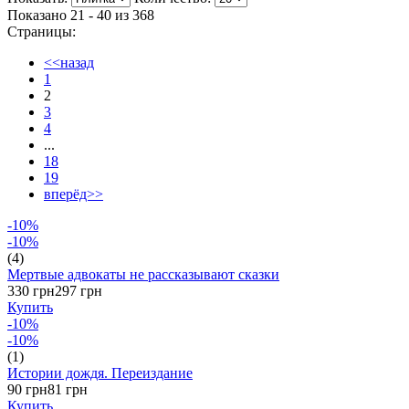
Показано 21 - 40 из
368
Страницы:
<<назад
1
2
3
4
...
18
19
вперёд>>
-10%
-10%
(4)
Мертвые адвокаты не рассказывают сказки
330 грн
297 грн
Купить
-10%
-10%
(1)
Истории дождя. Переиздание
90 грн
81 грн
Купить