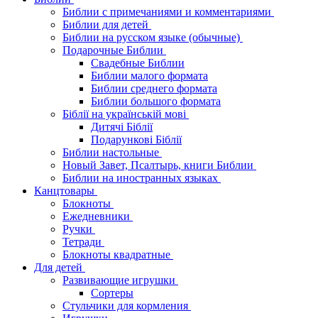
Библии с примечаниями и комментариями
Библии для детей
Библии на русском языке (обычные)
Подарочные Библии
Свадебные Библии
Библии малого формата
Библии среднего формата
Библии большого формата
Біблії на українській мові
Дитячі Біблії
Подарункові Біблії
Библии настольные
Новый Завет, Псалтырь, книги Библии
Библии на иностранных языках
Канцтовары
Блокноты
Ежедневники
Ручки
Тетради
Блокноты квадратные
Для детей
Развивающие игрушки
Сортеры
Стульчики для кормления