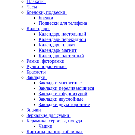
Плакаты
Часы
Брелоки, подвески
Брелки
Подвески для телефона
Календари
Календарь настольный
Календарь перекидной
Календарь плакат
Календарь-магнит
Календарь настенный
Рамки, фоторамки
Ручки подарочные
Браслеты
Закладки
Закладки магнитные
Закладки переливающиеся
Закладки с фурнитурой
Закладки двуслойные
Закладки двухсторонние
Значки
Зеркальце для сумки
Керамика, сервизы, посуда
Чашки
Картины, панно, таблички