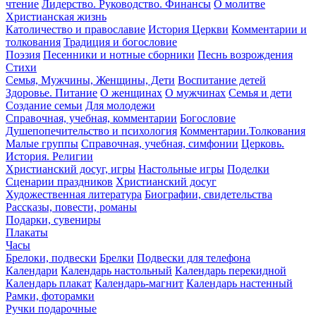
чтение
Лидерство. Руководство. Финансы
О молитве
Христианская жизнь
Католичество и православие
История Церкви
Комментарии и
толкования
Традиция и богословие
Поэзия
Песенники и нотные сборники
Песнь возрождения
Стихи
Семья, Мужчины, Женщины, Дети
Воспитание детей
Здоровье. Питание
О женщинах
О мужчинах
Семья и дети
Создание семьи
Для молодежи
Справочная, учебная, комментарии
Богословие
Душепопечительство и психология
Комментарии.Толкования
Малые группы
Справочная, учебная, симфонии
Церковь.
История. Религии
Христианский досуг, игры
Настольные игры
Поделки
Сценарии праздников
Христианский досуг
Художественная литература
Биографии, свидетельства
Рассказы, повести, романы
Подарки, сувениры
Плакаты
Часы
Брелоки, подвески
Брелки
Подвески для телефона
Календари
Календарь настольный
Календарь перекидной
Календарь плакат
Календарь-магнит
Календарь настенный
Рамки, фоторамки
Ручки подарочные