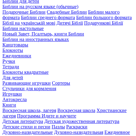
Библии для детей
Библии на русском языке (обычные)
Подарочные Библии
Свадебные Библии
Библии малого
формата
Библии среднего формата
Библии большого формата
Біблії на українській мові
Дитячі Біблії
Подарункові Біблії
Библии настольные
Новый Завет, Псалтырь, книги Библии
Библии на иностранных языках
Канцтовары
Блокноты
Ежедневники
Ручки
Тетради
Блокноты квадратные
Для детей
Развивающие игрушки
Сортеры
Стульчики для кормления
Игрушки
Автокресла
Книги
Воскресная школа, лагеря
Воскресная школа
Христианские
лагеря
Программа Идите и научите
Детская литература
Детская художественная литература
Детские стихи и песни
Пазлы
Раскраски
Духовно-назидательные
Духовно-назидательная
Ежедневное