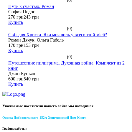
(0)
Путь к счастью. Роман
София Педос
270 грн
243 грн
Купить
(0)
Світ для Христа. Яка моя роль у всесвітній місії?
Роман Дячук, Ольга Габель
170 грн
153 грн
Купить
(0)
Путешествие пилигрима. Духовная война. Комплект из 2
книг
Джон Буньян
600 грн
540 грн
Купить
Уважаемые посетители нашего сайта мы находимся
Одесса Добровольского 152А Христианский Дом Книги
График работы: