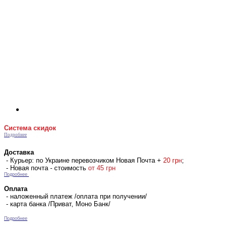
Система скидок
Подробнее
Доставка
- Курьер: по Украине перевозчиком Новая Почта +
2
0 гр
н
;
- Новая почта - стоимость
от 45 грн
Подробнее
Оплата
- наложенный платеж /оплата при получении/
- карта банка /Приват, Моно Банк/
Подробнее