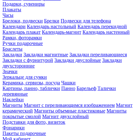
Подарки, сувениры
Плакаты
Часы
Брелоки, подвески
Брелки
Подвески для телефона
Календари
Календарь настольный
Календарь перекидной
Календарь плакат
Календарь-магнит
Календарь настенный
Рамки, фоторамки
Ручки подарочные
Браслеты
Закладки
Закладки магнитные
Закладки переливающиеся
Закладки с фурнитурой
Закладки двуслойные
Закладки
двухсторонние
Значки
Зеркальце для сумки
Керамика, сервизы, посуда
Чашки
Картины, панно, таблички
Панно
Барельеф
Талички
деревянные
Наклейки
Магниты
Магнит с переливающимся изображением
Магнит
керамический
Магниты объемные пластиковые
Магниты
покрытые смолой
Магнит двухслойный
Подставки для фото, визиток
Фонарики
Пакеты подарочные
Мой кабинет