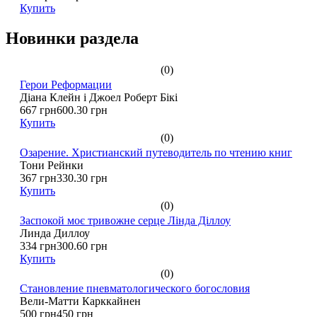
Купить
Новинки раздела
(0)
Герои Реформации
Діана Клейн і Джоел Роберт Бікі
667 грн
600.30 грн
Купить
(0)
Озарение. Христианский путеводитель по чтению книг
Тони Рейнки
367 грн
330.30 грн
Купить
(0)
Заспокой моє тривожне серце Лінда Діллоу
Линда Диллоу
334 грн
300.60 грн
Купить
(0)
Становление пневматологического богословия
Вели-Матти Карккайнен
500 грн
450 грн