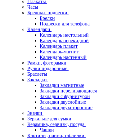
Плакаты
Часы
Брелоки, подвески
Брелки
Подвески для телефона
Календари
Календарь настольный
Календарь перекидной
Календарь плакат
Календарь-магнит
Календарь настенный
Рамки, фоторамки
Ручки подарочные
Браслеты
Закладки
Закладки магнитные
Закладки переливающиеся
Закладки с фурнитурой
Закладки двуслойные
Закладки двухсторонние
Значки
Зеркальце для сумки
Керамика, сервизы, посуда
Чашки
Картины, панно, таблички