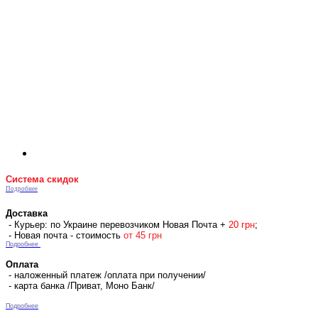
Система скидок
Подробнее
Доставка
- Курьер: по Украине перевозчиком Новая Почта +
2
0 гр
н
;
- Новая почта - стоимость
от 45 грн
Подробнее
Оплата
- наложенный платеж /оплата при получении/
- карта банка /Приват, Моно Банк/
Подробнее