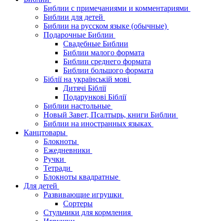
Библии с примечаниями и комментариями
Библии для детей
Библии на русском языке (обычные)
Подарочные Библии
Свадебные Библии
Библии малого формата
Библии среднего формата
Библии большого формата
Біблії на українській мові
Дитячі Біблії
Подарункові Біблії
Библии настольные
Новый Завет, Псалтырь, книги Библии
Библии на иностранных языках
Канцтовары
Блокноты
Ежедневники
Ручки
Тетради
Блокноты квадратные
Для детей
Развивающие игрушки
Сортеры
Стульчики для кормления