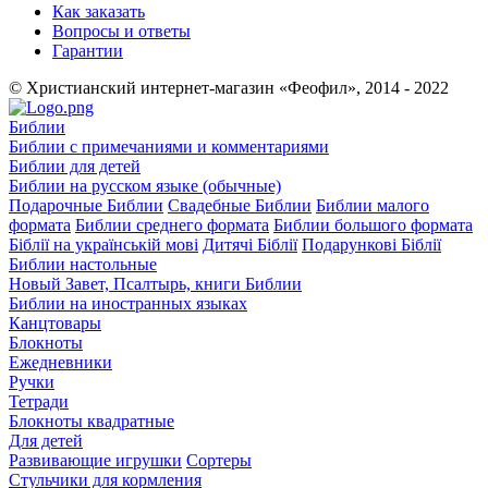
Как заказать
Вопросы и ответы
Гарантии
© Христианский интернет-магазин «Феофил», 2014 - 2022
Библии
Библии с примечаниями и комментариями
Библии для детей
Библии на русском языке (обычные)
Подарочные Библии
Свадебные Библии
Библии малого
формата
Библии среднего формата
Библии большого формата
Біблії на українській мові
Дитячі Біблії
Подарункові Біблії
Библии настольные
Новый Завет, Псалтырь, книги Библии
Библии на иностранных языках
Канцтовары
Блокноты
Ежедневники
Ручки
Тетради
Блокноты квадратные
Для детей
Развивающие игрушки
Сортеры
Стульчики для кормления