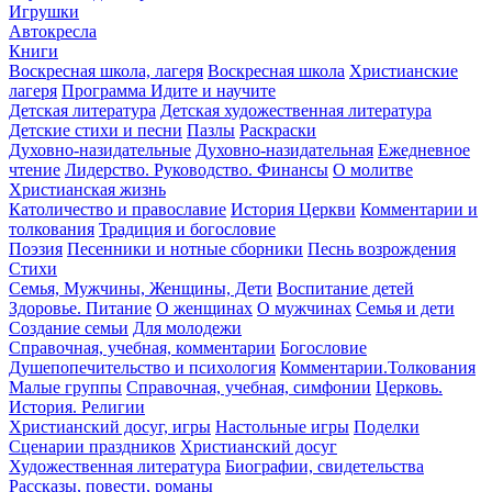
Игрушки
Автокресла
Книги
Воскресная школа, лагеря
Воскресная школа
Христианские
лагеря
Программа Идите и научите
Детская литература
Детская художественная литература
Детские стихи и песни
Пазлы
Раскраски
Духовно-назидательные
Духовно-назидательная
Ежедневное
чтение
Лидерство. Руководство. Финансы
О молитве
Христианская жизнь
Католичество и православие
История Церкви
Комментарии и
толкования
Традиция и богословие
Поэзия
Песенники и нотные сборники
Песнь возрождения
Стихи
Семья, Мужчины, Женщины, Дети
Воспитание детей
Здоровье. Питание
О женщинах
О мужчинах
Семья и дети
Создание семьи
Для молодежи
Справочная, учебная, комментарии
Богословие
Душепопечительство и психология
Комментарии.Толкования
Малые группы
Справочная, учебная, симфонии
Церковь.
История. Религии
Христианский досуг, игры
Настольные игры
Поделки
Сценарии праздников
Христианский досуг
Художественная литература
Биографии, свидетельства
Рассказы, повести, романы