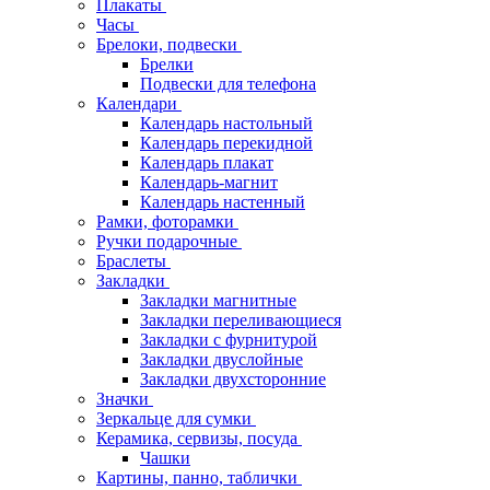
Плакаты
Часы
Брелоки, подвески
Брелки
Подвески для телефона
Календари
Календарь настольный
Календарь перекидной
Календарь плакат
Календарь-магнит
Календарь настенный
Рамки, фоторамки
Ручки подарочные
Браслеты
Закладки
Закладки магнитные
Закладки переливающиеся
Закладки с фурнитурой
Закладки двуслойные
Закладки двухсторонние
Значки
Зеркальце для сумки
Керамика, сервизы, посуда
Чашки
Картины, панно, таблички