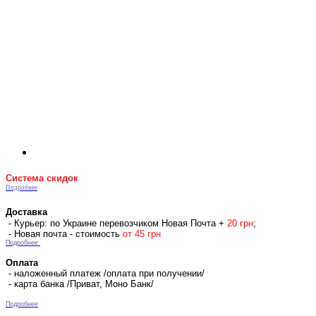
Система скидок
Подробнее
Доставка
- Курьер: по Украине перевозчиком Новая Почта +
2
0 гр
н
;
- Новая почта - стоимость
от 45 грн
Подробнее
Оплата
- наложенный платеж /оплата при получении/
- карта банка /Приват, Моно Банк/
Подробнее