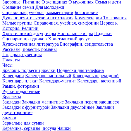
Здоровье. Питание
О женщинах
О мужчинах
Семья и дети
Создание семьи
Для молодежи
Справочная, учебная, комментарии
Богословие
Душепопечительство и психология
Комментарии.Толкования
Малые группы
Справочная, учебная, симфонии
Церковь.
История. Религии
Христианский досуг, игры
Настольные игры
Поделки
Сценарии праздников
Христианский досуг
Художественная литература
Биографии, свидетельства
Рассказы, повести, романы
Подарки, сувениры
Плакаты
Часы
Брелоки, подвески
Брелки
Подвески для телефона
Календари
Календарь настольный
Календарь перекидной
Календарь плакат
Календарь-магнит
Календарь настенный
Рамки, фоторамки
Ручки подарочные
Браслеты
Закладки
Закладки магнитные
Закладки переливающиеся
Закладки с фурнитурой
Закладки двуслойные
Закладки
двухсторонние
Значки
Зеркальце для сумки
Керамика, сервизы, посуда
Чашки