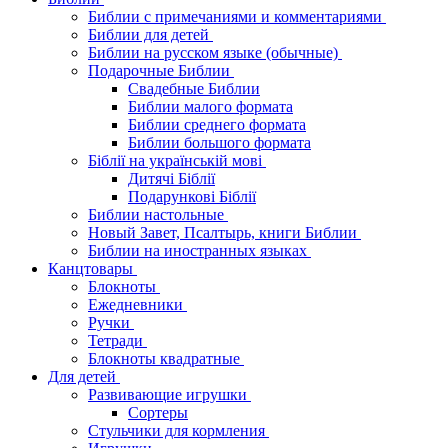
Библии с примечаниями и комментариями
Библии для детей
Библии на русском языке (обычные)
Подарочные Библии
Свадебные Библии
Библии малого формата
Библии среднего формата
Библии большого формата
Біблії на українській мові
Дитячі Біблії
Подарункові Біблії
Библии настольные
Новый Завет, Псалтырь, книги Библии
Библии на иностранных языках
Канцтовары
Блокноты
Ежедневники
Ручки
Тетради
Блокноты квадратные
Для детей
Развивающие игрушки
Сортеры
Стульчики для кормления