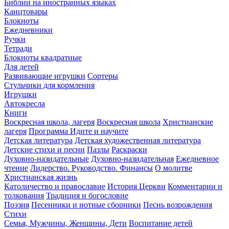
Библии на иностранных языках
Канцтовары
Блокноты
Ежедневники
Ручки
Тетради
Блокноты квадратные
Для детей
Развивающие игрушки
Сортеры
Стульчики для кормления
Игрушки
Автокресла
Книги
Воскресная школа, лагеря
Воскресная школа
Христианские
лагеря
Программа Идите и научите
Детская литература
Детская художественная литература
Детские стихи и песни
Пазлы
Раскраски
Духовно-назидательные
Духовно-назидательная
Ежедневное
чтение
Лидерство. Руководство. Финансы
О молитве
Христианская жизнь
Католичество и православие
История Церкви
Комментарии и
толкования
Традиция и богословие
Поэзия
Песенники и нотные сборники
Песнь возрождения
Стихи
Семья, Мужчины, Женщины, Дети
Воспитание детей