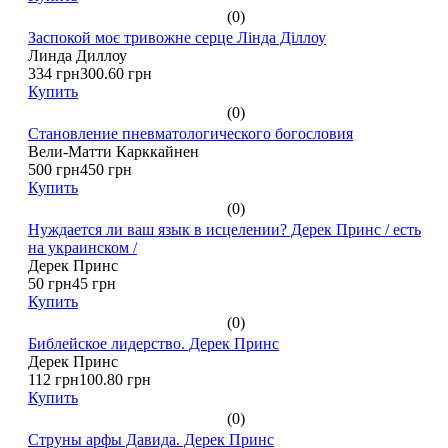
(0)
Заспокой моє тривожне серце Лінда Діллоу
Линда Диллоу
334 грн
300.60 грн
Купить
(0)
Становление пневматологического богословия
Вели-Матти Карккайнен
500 грн
450 грн
Купить
(0)
Нуждается ли ваш язык в исцелении? Дерек Принс / есть
на украинском /
Дерек Принс
50 грн
45 грн
Купить
(0)
Библейское лидерство. Дерек Принс
Дерек Принс
112 грн
100.80 грн
Купить
(0)
Струны арфы Давида. Дерек Принс