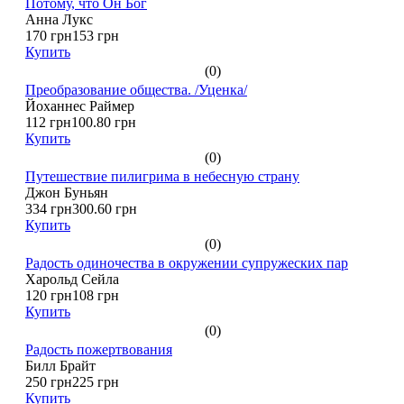
Потому, что Он Бог
Анна Лукс
170 грн
153 грн
Купить
(0)
Преобразование общества. /Уценка/
Йоханнес Раймер
112 грн
100.80 грн
Купить
(0)
Путешествие пилигрима в небесную страну
Джон Буньян
334 грн
300.60 грн
Купить
(0)
Радость одиночества в окружении супружеских пар
Харольд Сейла
120 грн
108 грн
Купить
(0)
Радость пожертвования
Билл Брайт
250 грн
225 грн
Купить