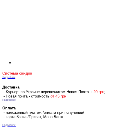
Система скидок
Подробнее
Доставка
- Курьер: по Украине перевозчиком Новая Почта +
2
0 гр
н
;
- Новая почта - стоимость
от 45 грн
Подробнее
Оплата
- наложенный платеж /оплата при получении/
- карта банка /Приват, Моно Банк/
Подробнее