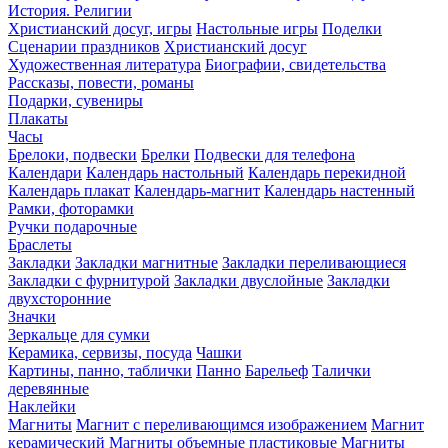
История. Религии
Христианский досуг, игры
Настольные игры
Поделки
Сценарии праздников
Христианский досуг
Художественная литература
Биографии, свидетельства
Рассказы, повести, романы
Подарки, сувениры
Плакаты
Часы
Брелоки, подвески
Брелки
Подвески для телефона
Календари
Календарь настольный
Календарь перекидной
Календарь плакат
Календарь-магнит
Календарь настенный
Рамки, фоторамки
Ручки подарочные
Браслеты
Закладки
Закладки магнитные
Закладки переливающиеся
Закладки с фурнитурой
Закладки двуслойные
Закладки
двухсторонние
Значки
Зеркальце для сумки
Керамика, сервизы, посуда
Чашки
Картины, панно, таблички
Панно
Барельеф
Талички
деревянные
Наклейки
Магниты
Магнит с переливающимся изображением
Магнит
керамический
Магниты объемные пластиковые
Магниты