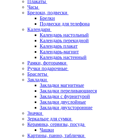
Плакаты
Часы
Брелоки, подвески
Брелки
Подвески для телефона
Календари
Календарь настольный
Календарь перекидной
Календарь плакат
Календарь-магнит
Календарь настенный
Рамки, фоторамки
Ручки подарочные
Браслеты
Закладки
Закладки магнитные
Закладки переливающиеся
Закладки с фурнитурой
Закладки двуслойные
Закладки двухсторонние
Значки
Зеркальце для сумки
Керамика, сервизы, посуда
Чашки
Картины, панно, таблички