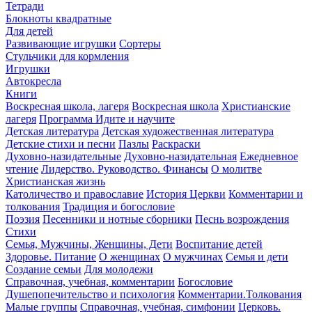
Тетради
Блокноты квадратные
Для детей
Развивающие игрушки
Сортеры
Стульчики для кормления
Игрушки
Автокресла
Книги
Воскресная школа, лагеря
Воскресная школа
Христианские
лагеря
Программа Идите и научите
Детская литература
Детская художественная литература
Детские стихи и песни
Пазлы
Раскраски
Духовно-назидательные
Духовно-назидательная
Ежедневное
чтение
Лидерство. Руководство. Финансы
О молитве
Христианская жизнь
Католичество и православие
История Церкви
Комментарии и
толкования
Традиция и богословие
Поэзия
Песенники и нотные сборники
Песнь возрождения
Стихи
Семья, Мужчины, Женщины, Дети
Воспитание детей
Здоровье. Питание
О женщинах
О мужчинах
Семья и дети
Создание семьи
Для молодежи
Справочная, учебная, комментарии
Богословие
Душепопечительство и психология
Комментарии.Толкования
Малые группы
Справочная, учебная, симфонии
Церковь.