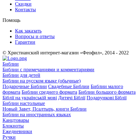
Скидки
Контакты
Помощь
Как заказать
Вопросы и ответы
Гарантии
© Христианский интернет-магазин «Феофил», 2014 - 2022
Библии
Библии с примечаниями и комментариями
Библии для детей
Библии на русском языке (обычные)
Подарочные Библии
Свадебные Библии
Библии малого
формата
Библии среднего формата
Библии большого формата
Біблії на українській мові
Дитячі Біблії
Подарункові Біблії
Библии настольные
Новый Завет, Псалтырь, книги Библии
Библии на иностранных языках
Канцтовары
Блокноты
Ежедневники
Ручки