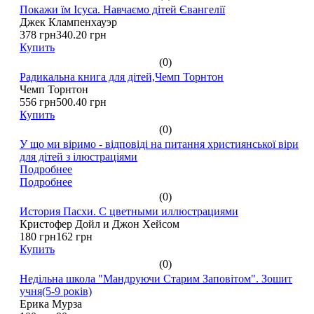
Покажи їм Ісуса. Навчаємо дітей Євангелії
Джек Клампенхауэр
378 грн
340.20 грн
Купить
(0)
Радикальна книга для дітей,Чемп Торнтон
Чемп Торнтон
556 грн
500.40 грн
Купить
(0)
У що ми віримо - відповіді на питання християнської віри
для дітей з ілюстраціями
Подробнее
Подробнее
(0)
История Пасхи. С цветными иллюстрациями
Кристофер Дойл и Джон Хейсом
180 грн
162 грн
Купить
(0)
Недільна школа "Мандруючи Старим Заповітом". Зошит
учня(5-9 років)
Ерика Мурза