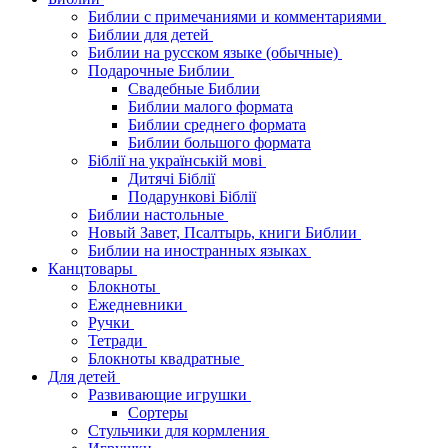
Библии с примечаниями и комментариями
Библии для детей
Библии на русском языке (обычные)
Подарочные Библии
Свадебные Библии
Библии малого формата
Библии среднего формата
Библии большого формата
Біблії на українській мові
Дитячі Біблії
Подарункові Біблії
Библии настольные
Новый Завет, Псалтырь, книги Библии
Библии на иностранных языках
Канцтовары
Блокноты
Ежедневники
Ручки
Тетради
Блокноты квадратные
Для детей
Развивающие игрушки
Сортеры
Стульчики для кормления