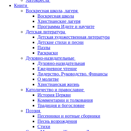
Автокресла
Книги
Воскресная школа, лагеря
Воскресная школа
Христианские лагеря
Программа Идите и научите
Детская литература
Детская художественная литература
Детские стихи и песни
Пазлы
Раскраски
Духовно-назидательные
Духовно-назидательная
Ежедневное чтение
Лидерство. Руководство. Финансы
О молитве
Христианская жизнь
Католичество и православие
История Церкви
Комментарии и толкования
Традиция и богословие
Поэзия
Песенники и нотные сборники
Песнь возрождения
Стихи