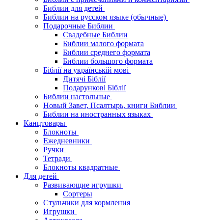
Библии для детей
Библии на русском языке (обычные)
Подарочные Библии
Свадебные Библии
Библии малого формата
Библии среднего формата
Библии большого формата
Біблії на українській мові
Дитячі Біблії
Подарункові Біблії
Библии настольные
Новый Завет, Псалтырь, книги Библии
Библии на иностранных языках
Канцтовары
Блокноты
Ежедневники
Ручки
Тетради
Блокноты квадратные
Для детей
Развивающие игрушки
Сортеры
Стульчики для кормления
Игрушки