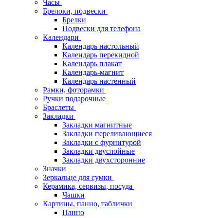
Часы
Брелоки, подвески
Брелки
Подвески для телефона
Календари
Календарь настольный
Календарь перекидной
Календарь плакат
Календарь-магнит
Календарь настенный
Рамки, фоторамки
Ручки подарочные
Браслеты
Закладки
Закладки магнитные
Закладки переливающиеся
Закладки с фурнитурой
Закладки двуслойные
Закладки двухсторонние
Значки
Зеркальце для сумки
Керамика, сервизы, посуда
Чашки
Картины, панно, таблички
Панно