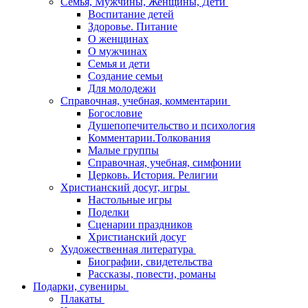
Семья, Мужчины, Женщины, Дети
Воспитание детей
Здоровье. Питание
О женщинах
О мужчинах
Семья и дети
Создание семьи
Для молодежи
Справочная, учебная, комментарии
Богословие
Душепопечительство и психология
Комментарии.Толкования
Малые группы
Справочная, учебная, симфонии
Церковь. История. Религии
Христианский досуг, игры
Настольные игры
Поделки
Сценарии праздников
Христианский досуг
Художественная литература
Биографии, свидетельства
Рассказы, повести, романы
Подарки, сувениры
Плакаты