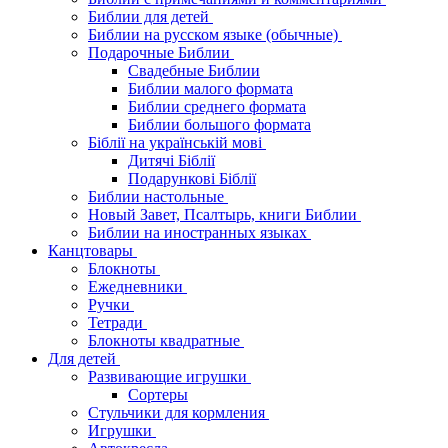
Библии для детей
Библии на русском языке (обычные)
Подарочные Библии
Свадебные Библии
Библии малого формата
Библии среднего формата
Библии большого формата
Біблії на українській мові
Дитячі Біблії
Подарункові Біблії
Библии настольные
Новый Завет, Псалтырь, книги Библии
Библии на иностранных языках
Канцтовары
Блокноты
Ежедневники
Ручки
Тетради
Блокноты квадратные
Для детей
Развивающие игрушки
Сортеры
Стульчики для кормления
Игрушки