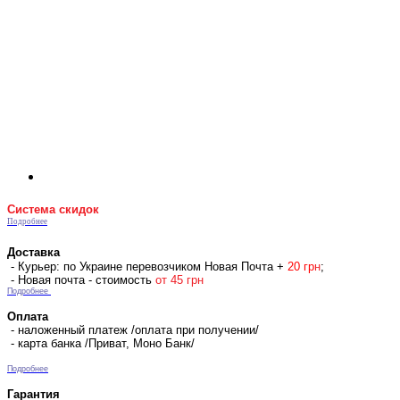
Система скидок
Подробнее
Доставка
- Курьер: по Украине перевозчиком Новая Почта +
2
0 гр
н
;
- Новая почта - стоимость
от 45 грн
Подробнее
Оплата
- наложенный платеж /оплата при получении/
- карта банка /Приват, Моно Банк/
Подробнее
Гарантия