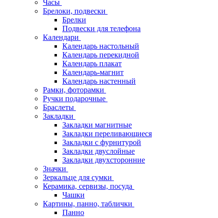
Часы
Брелоки, подвески
Брелки
Подвески для телефона
Календари
Календарь настольный
Календарь перекидной
Календарь плакат
Календарь-магнит
Календарь настенный
Рамки, фоторамки
Ручки подарочные
Браслеты
Закладки
Закладки магнитные
Закладки переливающиеся
Закладки с фурнитурой
Закладки двуслойные
Закладки двухсторонние
Значки
Зеркальце для сумки
Керамика, сервизы, посуда
Чашки
Картины, панно, таблички
Панно