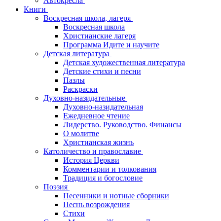
Автокресла
Книги
Воскресная школа, лагеря
Воскресная школа
Христианские лагеря
Программа Идите и научите
Детская литература
Детская художественная литература
Детские стихи и песни
Пазлы
Раскраски
Духовно-назидательные
Духовно-назидательная
Ежедневное чтение
Лидерство. Руководство. Финансы
О молитве
Христианская жизнь
Католичество и православие
История Церкви
Комментарии и толкования
Традиция и богословие
Поэзия
Песенники и нотные сборники
Песнь возрождения
Стихи