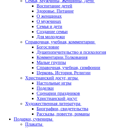
Семья, Мужчины, Женщины, Дети
Воспитание детей
Здоровье. Питание
О женщинах
О мужчинах
Семья и дети
Создание семьи
Для молодежи
Справочная, учебная, комментарии
Богословие
Душепопечительство и психология
Комментарии.Толкования
Малые группы
Справочная, учебная, симфонии
Церковь. История. Религии
Христианский досуг, игры
Настольные игры
Поделки
Сценарии праздников
Христианский досуг
Художественная литература
Биографии, свидетельства
Рассказы, повести, романы
Подарки, сувениры
Плакаты