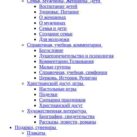
Семья, Мужчины, Женщины, Дети
Воспитание детей
Здоровье. Питание
О женщинах
О мужчинах
Семья и дети
Создание семьи
Для молодежи
Справочная, учебная, комментарии
Богословие
Душепопечительство и психология
Комментарии.Толкования
Малые группы
Справочная, учебная, симфонии
Церковь. История. Религии
Христианский досуг, игры
Настольные игры
Поделки
Сценарии праздников
Христианский досуг
Художественная литература
Биографии, свидетельства
Рассказы, повести, романы
Подарки, сувениры
Плакаты