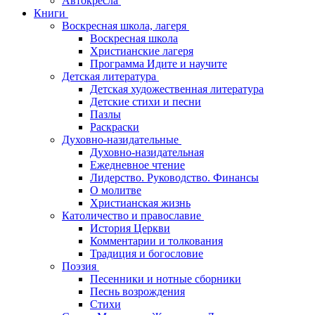
Автокресла
Книги
Воскресная школа, лагеря
Воскресная школа
Христианские лагеря
Программа Идите и научите
Детская литература
Детская художественная литература
Детские стихи и песни
Пазлы
Раскраски
Духовно-назидательные
Духовно-назидательная
Ежедневное чтение
Лидерство. Руководство. Финансы
О молитве
Христианская жизнь
Католичество и православие
История Церкви
Комментарии и толкования
Традиция и богословие
Поэзия
Песенники и нотные сборники
Песнь возрождения
Стихи