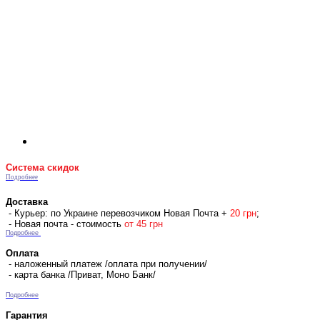
Система скидок
Подробнее
Доставка
- Курьер: по Украине перевозчиком Новая Почта +
2
0 гр
н
;
- Новая почта - стоимость
от 45 грн
Подробнее
Оплата
- наложенный платеж /оплата при получении/
- карта банка /Приват, Моно Банк/
Подробнее
Гарантия