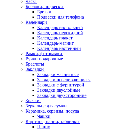
Часы
Брелоки, подвески
Брелки
Подвески для телефона
Календари
Календарь настольный
Календарь перекидной
Календарь плакат
Календарь-магнит
Календарь настенный
Рамки, фоторамки
Ручки подарочные
Браслеты
Закладки
Закладки магнитные
Закладки переливающиеся
Закладки с фурнитурой
Закладки двуслойные
Закладки двухсторонние
Значки
Зеркальце для сумки
Керамика, сервизы, посуда
Чашки
Картины, панно, таблички
Панно