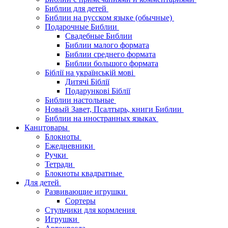
Библии для детей
Библии на русском языке (обычные)
Подарочные Библии
Свадебные Библии
Библии малого формата
Библии среднего формата
Библии большого формата
Біблії на українській мові
Дитячі Біблії
Подарункові Біблії
Библии настольные
Новый Завет, Псалтырь, книги Библии
Библии на иностранных языках
Канцтовары
Блокноты
Ежедневники
Ручки
Тетради
Блокноты квадратные
Для детей
Развивающие игрушки
Сортеры
Стульчики для кормления
Игрушки