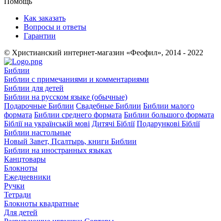
Помощь
Как заказать
Вопросы и ответы
Гарантии
© Христианский интернет-магазин «Феофил», 2014 - 2022
Библии
Библии с примечаниями и комментариями
Библии для детей
Библии на русском языке (обычные)
Подарочные Библии
Свадебные Библии
Библии малого
формата
Библии среднего формата
Библии большого формата
Біблії на українській мові
Дитячі Біблії
Подарункові Біблії
Библии настольные
Новый Завет, Псалтырь, книги Библии
Библии на иностранных языках
Канцтовары
Блокноты
Ежедневники
Ручки
Тетради
Блокноты квадратные
Для детей