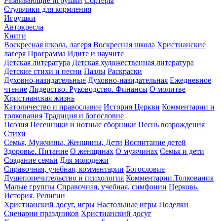
Развивающие игрушки
Сортеры
Стульчики для кормления
Игрушки
Автокресла
Книги
Воскресная школа, лагеря
Воскресная школа
Христианские
лагеря
Программа Идите и научите
Детская литература
Детская художественная литература
Детские стихи и песни
Пазлы
Раскраски
Духовно-назидательные
Духовно-назидательная
Ежедневное
чтение
Лидерство. Руководство. Финансы
О молитве
Христианская жизнь
Католичество и православие
История Церкви
Комментарии и
толкования
Традиция и богословие
Поэзия
Песенники и нотные сборники
Песнь возрождения
Стихи
Семья, Мужчины, Женщины, Дети
Воспитание детей
Здоровье. Питание
О женщинах
О мужчинах
Семья и дети
Создание семьи
Для молодежи
Справочная, учебная, комментарии
Богословие
Душепопечительство и психология
Комментарии.Толкования
Малые группы
Справочная, учебная, симфонии
Церковь.
История. Религии
Христианский досуг, игры
Настольные игры
Поделки
Сценарии праздников
Христианский досуг