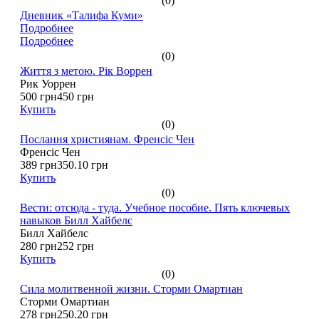
(0)
Дневник «Талифа Куми»
Подробнее
Подробнее
(0)
Життя з метою. Рік Воррен
Рик Уоррен
500 грн
450 грн
Купить
(0)
Послання християнам. Френсіс Чен
Френсіс Чен
389 грн
350.10 грн
Купить
(0)
Вести: отсюда - туда. Учебное пособие. Пять ключевых
навыков Билл Хайбелс
Билл Хайбелс
280 грн
252 грн
Купить
(0)
Сила молитвенной жизни. Сторми Омартиан
Сторми Омартиан
278 грн
250.20 грн