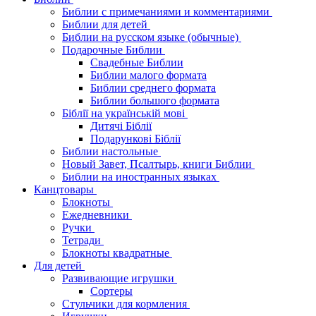
Библии с примечаниями и комментариями
Библии для детей
Библии на русском языке (обычные)
Подарочные Библии
Свадебные Библии
Библии малого формата
Библии среднего формата
Библии большого формата
Біблії на українській мові
Дитячі Біблії
Подарункові Біблії
Библии настольные
Новый Завет, Псалтырь, книги Библии
Библии на иностранных языках
Канцтовары
Блокноты
Ежедневники
Ручки
Тетради
Блокноты квадратные
Для детей
Развивающие игрушки
Сортеры
Стульчики для кормления