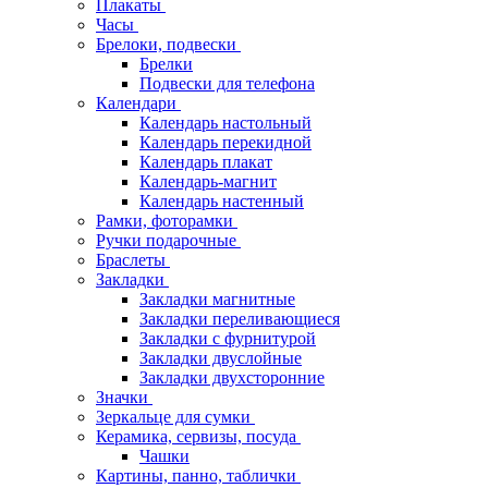
Плакаты
Часы
Брелоки, подвески
Брелки
Подвески для телефона
Календари
Календарь настольный
Календарь перекидной
Календарь плакат
Календарь-магнит
Календарь настенный
Рамки, фоторамки
Ручки подарочные
Браслеты
Закладки
Закладки магнитные
Закладки переливающиеся
Закладки с фурнитурой
Закладки двуслойные
Закладки двухсторонние
Значки
Зеркальце для сумки
Керамика, сервизы, посуда
Чашки
Картины, панно, таблички