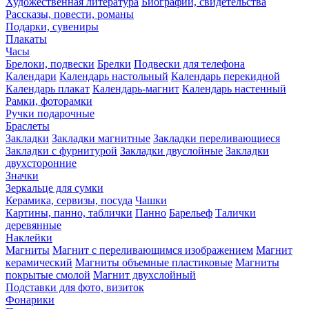
Художественная литература
Биографии, свидетельства
Рассказы, повести, романы
Подарки, сувениры
Плакаты
Часы
Брелоки, подвески
Брелки
Подвески для телефона
Календари
Календарь настольный
Календарь перекидной
Календарь плакат
Календарь-магнит
Календарь настенный
Рамки, фоторамки
Ручки подарочные
Браслеты
Закладки
Закладки магнитные
Закладки переливающиеся
Закладки с фурнитурой
Закладки двуслойные
Закладки
двухсторонние
Значки
Зеркальце для сумки
Керамика, сервизы, посуда
Чашки
Картины, панно, таблички
Панно
Барельеф
Талички
деревянные
Наклейки
Магниты
Магнит с переливающимся изображением
Магнит
керамический
Магниты объемные пластиковые
Магниты
покрытые смолой
Магнит двухслойный
Подставки для фото, визиток
Фонарики