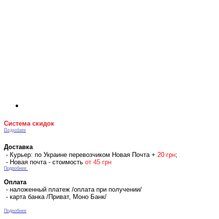
Система скидок
Подробнее
Доставка
- Курьер: по Украине перевозчиком Новая Почта +
2
0 гр
н
;
- Новая почта - стоимость
от 45 грн
Подробнее
Оплата
- наложенный платеж /оплата при получении/
- карта банка /Приват, Моно Банк/
Подробнее