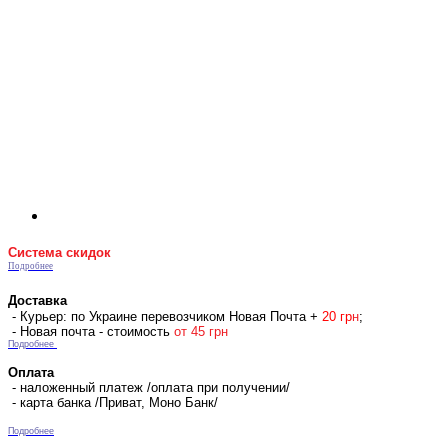
Система скидок
Подробнее
Доставка
- Курьер: по Украине перевозчиком Новая Почта +
2
0 гр
н
;
- Новая почта - стоимость
от 45 грн
Подробнее
Оплата
- наложенный платеж /оплата при получении/
- карта банка /Приват, Моно Банк/
Подробнее