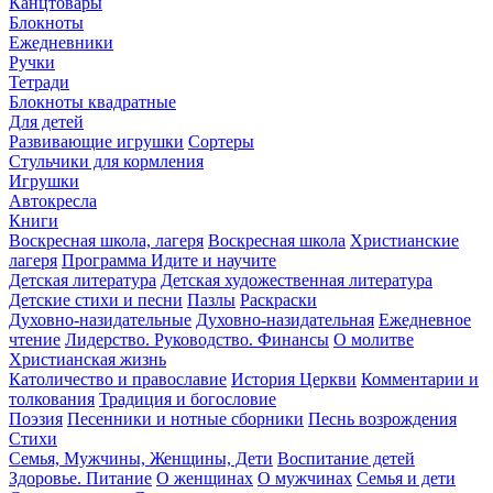
Канцтовары
Блокноты
Ежедневники
Ручки
Тетради
Блокноты квадратные
Для детей
Развивающие игрушки
Сортеры
Стульчики для кормления
Игрушки
Автокресла
Книги
Воскресная школа, лагеря
Воскресная школа
Христианские
лагеря
Программа Идите и научите
Детская литература
Детская художественная литература
Детские стихи и песни
Пазлы
Раскраски
Духовно-назидательные
Духовно-назидательная
Ежедневное
чтение
Лидерство. Руководство. Финансы
О молитве
Христианская жизнь
Католичество и православие
История Церкви
Комментарии и
толкования
Традиция и богословие
Поэзия
Песенники и нотные сборники
Песнь возрождения
Стихи
Семья, Мужчины, Женщины, Дети
Воспитание детей
Здоровье. Питание
О женщинах
О мужчинах
Семья и дети