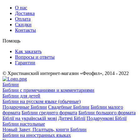
О нас
Доставка
Оплата
Скидки
Контакты
Помощь
Как заказать
Вопросы и ответы
Гарантии
© Христианский интернет-магазин «Феофил», 2014 - 2022
Библии
Библии с примечаниями и комментариями
Библии для детей
Библии на русском языке (обычные)
Подарочные Библии
Свадебные Библии
Библии малого
формата
Библии среднего формата
Библии большого формата
Біблії на українській мові
Дитячі Біблії
Подарункові Біблії
Библии настольные
Новый Завет, Псалтырь, книги Библии
Библии на иностранных языках