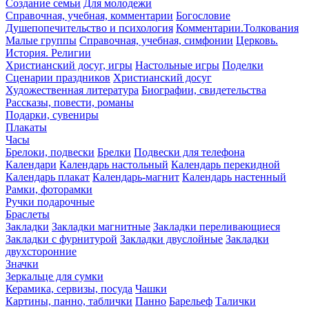
Создание семьи
Для молодежи
Справочная, учебная, комментарии
Богословие
Душепопечительство и психология
Комментарии.Толкования
Малые группы
Справочная, учебная, симфонии
Церковь.
История. Религии
Христианский досуг, игры
Настольные игры
Поделки
Сценарии праздников
Христианский досуг
Художественная литература
Биографии, свидетельства
Рассказы, повести, романы
Подарки, сувениры
Плакаты
Часы
Брелоки, подвески
Брелки
Подвески для телефона
Календари
Календарь настольный
Календарь перекидной
Календарь плакат
Календарь-магнит
Календарь настенный
Рамки, фоторамки
Ручки подарочные
Браслеты
Закладки
Закладки магнитные
Закладки переливающиеся
Закладки с фурнитурой
Закладки двуслойные
Закладки
двухсторонние
Значки
Зеркальце для сумки
Керамика, сервизы, посуда
Чашки
Картины, панно, таблички
Панно
Барельеф
Талички