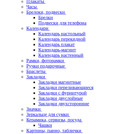
Плакаты
Часы
Брелоки, подвески
Брелки
Подвески для телефона
Календари
Календарь настольный
Календарь перекидной
Календарь плакат
Календарь-магнит
Календарь настенный
Рамки, фоторамки
Ручки подарочные
Браслеты
Закладки
Закладки магнитные
Закладки переливающиеся
Закладки с фурнитурой
Закладки двуслойные
Закладки двухсторонние
Значки
Зеркальце для сумки
Керамика, сервизы, посуда
Чашки
Картины, панно, таблички