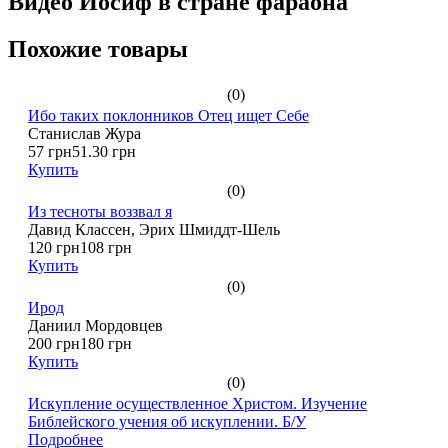
Видео Иосиф в стране фараона
Похожие товары
(0)
Ибо таких поклонников Отец ищет Себе
Станислав Жура
57 грн
51.30 грн
Купить
(0)
Из тесноты воззвал я
Давид Классен, Эрих Шмиддт-Шель
120 грн
108 грн
Купить
(0)
Ирод
Даниил Мордовцев
200 грн
180 грн
Купить
(0)
Искупление осуществленное Христом. Изучение
Библейского учения об искуплении. Б/У
Подробнее