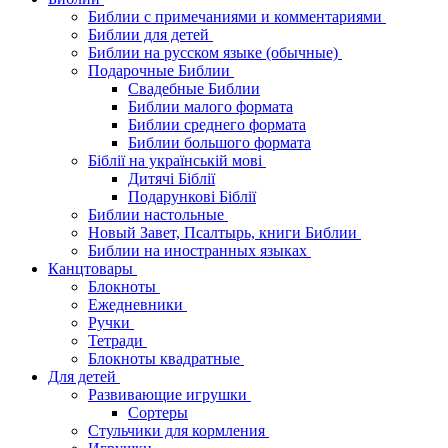
Библии с примечаниями и комментариями
Библии для детей
Библии на русском языке (обычные)
Подарочные Библии
Свадебные Библии
Библии малого формата
Библии среднего формата
Библии большого формата
Біблії на українській мові
Дитячі Біблії
Подарункові Біблії
Библии настольные
Новый Завет, Псалтырь, книги Библии
Библии на иностранных языках
Канцтовары
Блокноты
Ежедневники
Ручки
Тетради
Блокноты квадратные
Для детей
Развивающие игрушки
Сортеры
Стульчики для кормления