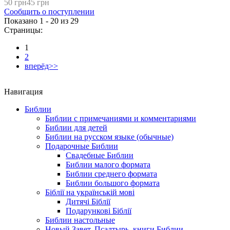
50 грн
45 грн
Сообщить о поступлении
Показано 1 - 20 из
29
Страницы:
1
2
вперёд>>
Навигация
Библии
Библии с примечаниями и комментариями
Библии для детей
Библии на русском языке (обычные)
Подарочные Библии
Свадебные Библии
Библии малого формата
Библии среднего формата
Библии большого формата
Біблії на українській мові
Дитячі Біблії
Подарункові Біблії
Библии настольные
Новый Завет, Псалтырь, книги Библии