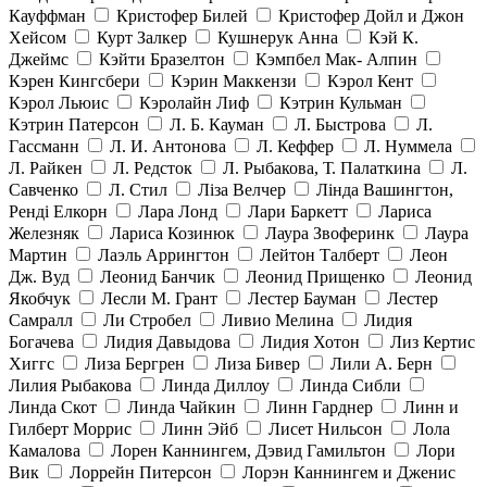
Кауффман
Кристофер Билей
Кристофер Дойл и Джон
Хейсом
Курт Залкер
Кушнерук Анна
Кэй К.
Джеймс
Кэйти Бразелтон
Кэмпбел Мак- Алпин
Кэрен Кингсбери
Кэрин Маккензи
Кэрол Кент
Кэрол Льюис
Кэролайн Лиф
Кэтрин Кульман
Кэтрин Патерсон
Л. Б. Кауман
Л. Быстрова
Л.
Гассманн
Л. И. Антонова
Л. Кеффер
Л. Нуммела
Л. Райкен
Л. Редсток
Л. Рыбакова, Т. Палаткина
Л.
Савченко
Л. Стил
Ліза Велчер
Лінда Вашингтон,
Ренді Елкорн
Лара Лонд
Лари Баркетт
Лариса
Железняк
Лариса Козинюк
Лаура Звоферинк
Лаура
Мартин
Лаэль Аррингтон
Лейтон Талберт
Леон
Дж. Вуд
Леонид Банчик
Леонид Прищенко
Леонид
Якобчук
Лесли М. Грант
Лестер Бауман
Лестер
Самралл
Ли Стробел
Ливио Мелина
Лидия
Богачева
Лидия Давыдова
Лидия Хотон
Лиз Кертис
Хиггс
Лиза Бергрен
Лиза Бивер
Лили А. Берн
Лилия Рыбакова
Линда Диллоу
Линда Сибли
Линда Скот
Линда Чайкин
Линн Гарднер
Линн и
Гилберт Моррис
Линн Эйб
Лисет Нильсон
Лола
Камалова
Лорен Каннингем, Дэвид Гамильтон
Лори
Вик
Лоррейн Питерсон
Лорэн Каннингем и Дженис