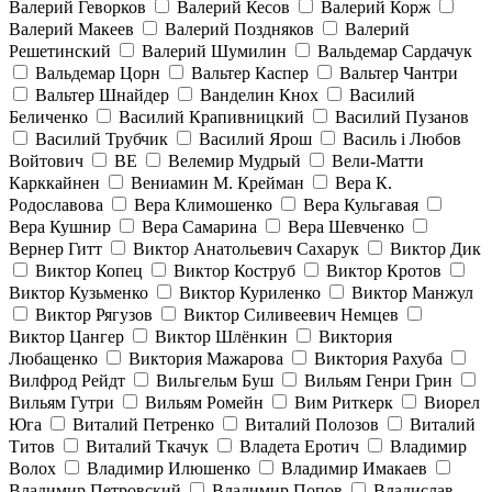
Валерий Геворков
Валерий Кесов
Валерий Корж
Валерий Макеев
Валерий Поздняков
Валерий
Решетинский
Валерий Шумилин
Вальдемар Сардачук
Вальдемар Цорн
Вальтер Каспер
Вальтер Чантри
Вальтер Шнайдер
Ванделин Кнох
Василий
Беличенко
Василий Крапивницкий
Василий Пузанов
Василий Трубчик
Василий Ярош
Василь і Любов
Войтович
ВЕ
Велемир Мудрый
Вели-Матти
Карккайнен
Вениамин М. Крейман
Вера К.
Родославова
Вера Климошенко
Вера Кульгавая
Вера Кушнир
Вера Самарина
Вера Шевченко
Вернер Гитт
Виктор Анатольевич Сахарук
Виктор Дик
Виктор Копец
Виктор Коструб
Виктор Кротов
Виктор Кузьменко
Виктор Куриленко
Виктор Манжул
Виктор Рягузов
Виктор Силивеевич Немцев
Виктор Цангер
Виктор Шлёнкин
Виктория
Любащенко
Виктория Мажарова
Виктория Рахуба
Вилфрод Рейдт
Вильгельм Буш
Вильям Генри Грин
Вильям Гутри
Вильям Ромейн
Вим Риткерк
Виорел
Юга
Виталий Петренко
Виталий Полозов
Виталий
Титов
Виталий Ткачук
Владета Еротич
Владимир
Волох
Владимир Илюшенко
Владимир Имакаев
Владимир Петровский
Владимир Попов
Владислав