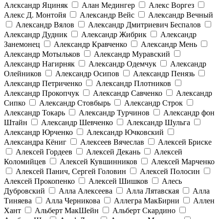
Алєксандр Яциняк
Алан Медингер
Алекс Воргез
Алекс Д. Монтойя
Александр Вейс
Александр Вечный
Александр Вялов
Александр Дмитриевич Беспалов
Александр Дудник
Александр Жибрик
Александр
Занемонец
Александр Кравченко
Александр Мень
Александр Мотыльков
Александр Муравский
Александр Нагирняк
Александр Одемчук
Александр
Олейников
Александр Осипов
Александр Пенязь
Александр Петриченко
Александр Плотников
Александр Прокопчук
Александр Савченко
Александр
Сипко
Александр Стовбырь
Александр Строк
Александр Токарь
Александр Турчинов
Александр фон
Штайн
Александр Шевченко
Александр Шульга
Александр Юрченко
Александр Ючковский
Александра Кёниг
Алексеев Вячеслав
Алексей Бриске
Алексей Гордеев
Алексей Декань
Алексей
Коломийцев
Алексей Кувшинников
Алексей Марченко
Алексей Панич, Сергей Головин
Алексей Полосин
Алексей Прокопенко
Алексей Шишков
Алесь
Дубровский
Алла Алексеева
Алла Лятавская
Алла
Тиняева
Алла Черникова
Аллегра МакБирни
Аллен
Хант
Альберт МакШейн
Альберт Скардино