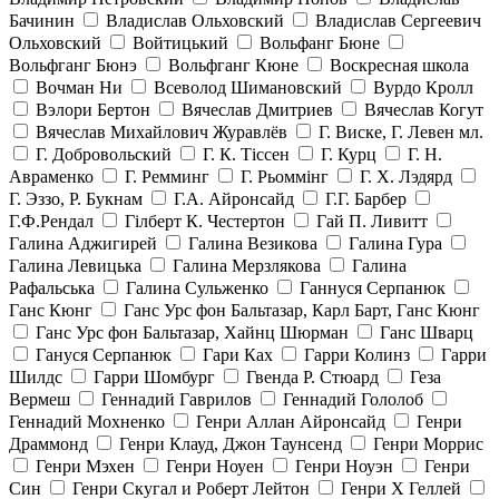
Бачинин
Владислав Ольховский
Владислав Сергеевич
Ольховский
Войтицький
Вольфанг Бюне
Вольфганг Бюнэ
Вольфганг Кюне
Воскресная школа
Вочман Ни
Всеволод Шимановский
Вурдо Кролл
Вэлори Бертон
Вячеслав Дмитриев
Вячеслав Когут
Вячеслав Михайлович Журавлёв
Г. Виске, Г. Левен мл.
Г. Добровольский
Г. К. Тiссен
Г. Курц
Г. Н.
Авраменко
Г. Ремминг
Г. Рьоммінг
Г. Х. Лэдярд
Г. Эззо, Р. Букнам
Г.А. Айронсайд
Г.Г. Барбер
Г.Ф.Рендал
Гілберт К. Честертон
Гай П. Ливитт
Галина Аджигирей
Галина Везикова
Галина Гура
Галина Левицька
Галина Мерзлякова
Галина
Рафальська
Галина Сульженко
Ганнуся Серпанюк
Ганс Кюнг
Ганс Урс фон Бальтазар, Карл Барт, Ганс Кюнг
Ганс Урс фон Бальтазар, Хайнц Шюрман
Ганс Шварц
Гануся Серпанюк
Гари Ках
Гарри Колинз
Гарри
Шилдс
Гарри Шомбург
Гвенда Р. Стюард
Геза
Вермеш
Геннадий Гаврилов
Геннадий Гололоб
Геннадий Мохненко
Генри Аллан Айронсайд
Генри
Драммонд
Генри Клауд, Джон Таунсенд
Генри Моррис
Генри Мэхен
Генри Ноуен
Генри Ноуэн
Генри
Син
Генри Скугал и Роберт Лейтон
Генри Х Геллей