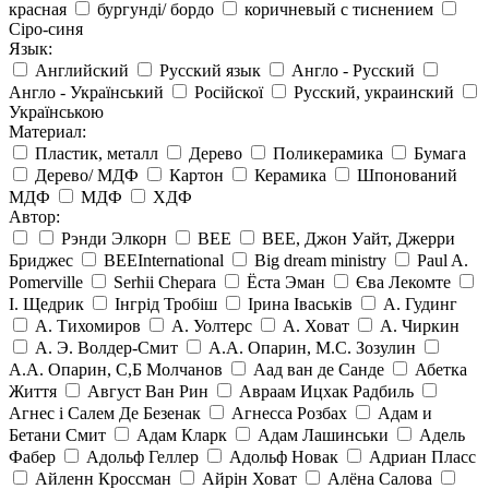
красная
бургунді/ бордо
коричневый с тиснением
Сіро-синя
Язык:
Английский
Русский язык
Англо - Русский
Англо - Український
Російскої
Русский, украинский
Українською
Материал:
Пластик, металл
Дерево
Поликерамика
Бумага
Дерево/ МДФ
Картон
Керамика
Шпонований
МДФ
МДФ
ХДФ
Автор:
Рэнди Элкорн
BEE
BEE, Джон Уайт, Джерри
Бриджес
BEEInternational
Big dream ministry
Paul A.
Pomerville
Serhii Chepara
Ёста Эман
Єва Лекомте
І. Щедрик
Інгрід Тробіш
Ірина Іваськів
А. Гудинг
А. Тихомиров
А. Уолтерс
А. Ховат
А. Чиркин
А. Э. Волдер-Смит
А.А. Опарин, М.С. Зозулин
А.А. Опарин, С,Б Молчанов
Аад ван де Санде
Абетка
Життя
Август Ван Рин
Авраам Ицхак Радбиль
Агнес і Салем Де Безенак
Агнесса Розбах
Адам и
Бетани Смит
Адам Кларк
Адам Лашинськи
Адель
Фабер
Адольф Геллер
Адольф Новак
Адриан Пласс
Айленн Кроссман
Айрін Ховат
Алёна Салова