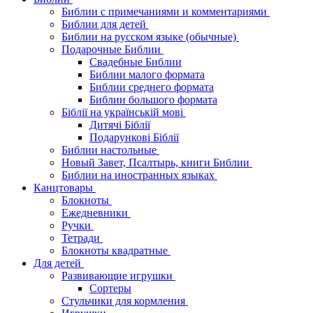
Библии с примечаниями и комментариями
Библии для детей
Библии на русском языке (обычные)
Подарочные Библии
Свадебные Библии
Библии малого формата
Библии среднего формата
Библии большого формата
Біблії на українській мові
Дитячі Біблії
Подарункові Біблії
Библии настольные
Новый Завет, Псалтырь, книги Библии
Библии на иностранных языках
Канцтовары
Блокноты
Ежедневники
Ручки
Тетради
Блокноты квадратные
Для детей
Развивающие игрушки
Сортеры
Стульчики для кормления