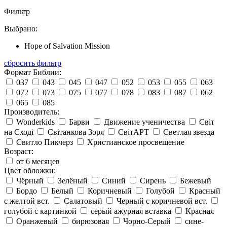
Фильтр
Выбрано:
Hope of Salvation Mission
сбросить фильтр
Формат Библии:
037
043
045
047
052
053
055
063
072
073
075
077
078
083
087
062
065
085
Производитель:
Wonderkids
Барви
Движение ученичества
Світ
на Сході
Світанкова Зоря
СвітАРТ
Светлая звезда
Свитло Пикчерз
Христианское просвещение
Возраст:
от 6 месяцев
Цвет обложки:
Чёрный
Зелёный
Синий
Сирень
Бежевый
Бордо
Белый
Коричневый
Голубой
Красный
с желтой вст.
Салатовый
Черный с коричневой вст.
голубой с картинкой
серый ажурная вставка
Красная
Оранжевый
бирюзовая
Чорно-Серый
сине-