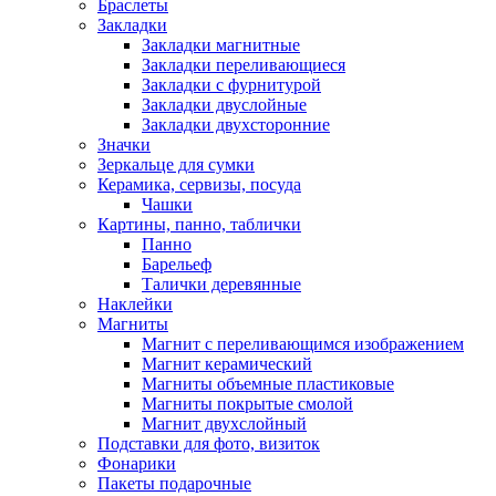
Браслеты
Закладки
Закладки магнитные
Закладки переливающиеся
Закладки с фурнитурой
Закладки двуслойные
Закладки двухсторонние
Значки
Зеркальце для сумки
Керамика, сервизы, посуда
Чашки
Картины, панно, таблички
Панно
Барельеф
Талички деревянные
Наклейки
Магниты
Магнит с переливающимся изображением
Магнит керамический
Магниты объемные пластиковые
Магниты покрытые смолой
Магнит двухслойный
Подставки для фото, визиток
Фонарики
Пакеты подарочные