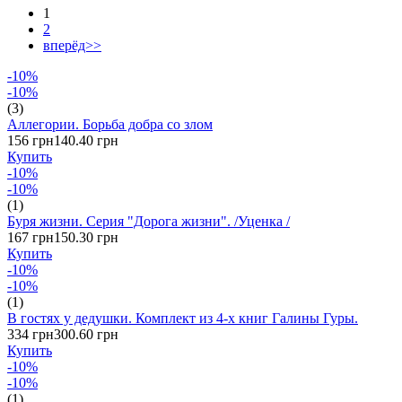
1
2
вперёд>>
-10%
-10%
(3)
Аллегории. Борьба добра со злом
156 грн
140.40 грн
Купить
-10%
-10%
(1)
Буря жизни. Серия "Дорога жизни". /Уценка /
167 грн
150.30 грн
Купить
-10%
-10%
(1)
В гостях у дедушки. Комплект из 4-х книг Галины Гуры.
334 грн
300.60 грн
Купить
-10%
-10%
(1)