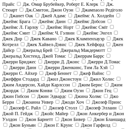
Прайс
Дж. Омар Брубейкер, Роберт Е. Клерк
Дж.
Стюарт
Дж.Смитон, Джон Оуэн
Джампаоло Редіголо
Джанет Оак
Джей Адамс
Джеймс А. Холдейн
Джеймс Брага
Джеймс Данн
Джеймс Добсон
Джеймс Л. Гарлоу
Джеймс Норт
Джеймс Сміт
Джеймс Смит
Джеймс Ч. Гэлвин
Джеймс Энгел
Джек Дир
Джек Кавано
Джек Клампенхауэр
Джек
Котрелл
Джек Хайвел-Дэвис
Джек Хейфорд
Джен
Дайєр
Джеральд Брей
Джеральд Макдермотт
Джеральд Хистенд, Джей Томас
Джеррам Баррс
Джерри Бриджес
Джерри Д. Джонс
Джерри Д.Томас
Джерри Данн
Джерри Дженкинс, Тим Ла Хэй
Джерри С. Айхер
Джеф Беннет
Джеф Вайнс
Джеффри Стодард
Джил Джонстоун
Джил Холис
Джим Андерсон, Хайди Карлссон
Джим Бернс
Джим
Джордж
Джим Конви
Джим Оуэн
Джин Гец
Джин Гибсон
Джин Эдвардс
Джина Холмс
Джо
Берри
Джоанна Уивер
Джоди Хоч
Джозеф Принс
Джозеф С. Райл
Джозеф Столл
Джозеф Эллаин
Джой П. Гейдж
Джойс Майер
Джон Анкербер и Джон
Уэлдон
Джон Барнетт
Джон Бивер
Джон Бланшард
Джон Буньян
Джон Г. Круис
Джон Гарфилд