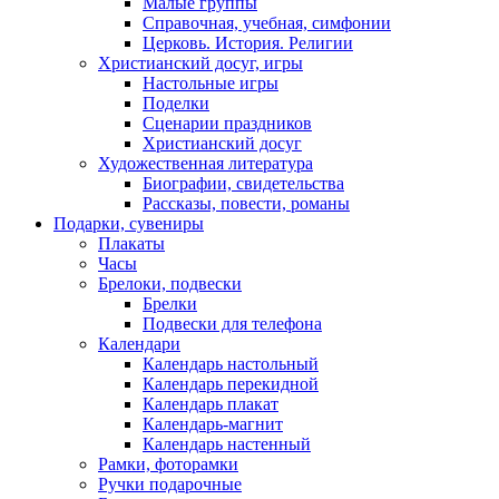
Малые группы
Справочная, учебная, симфонии
Церковь. История. Религии
Христианский досуг, игры
Настольные игры
Поделки
Сценарии праздников
Христианский досуг
Художественная литература
Биографии, свидетельства
Рассказы, повести, романы
Подарки, сувениры
Плакаты
Часы
Брелоки, подвески
Брелки
Подвески для телефона
Календари
Календарь настольный
Календарь перекидной
Календарь плакат
Календарь-магнит
Календарь настенный
Рамки, фоторамки
Ручки подарочные