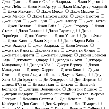
Джон Грант
Джон и Стейси Элдридж
Джон Корсон
Джон Лейк
Джон МакАртур
Джон МакАртур-младший
Джон Максвелл
Джон Мерфи
Джон Миллер
Джон Мэйсон
Джон Нельсон Дарби
Джон Ньютон
Джон Оуэн
Джон Оуэн
Джон Пайпер
Джон Паттон
Джон Поллок
Джон Райл
Джон Стормер
Джон
Стотт
Джон Таллаш
Джон Таунсенд
Джон
Торнберн
Джон Уилмот
Джон Уэсли
Джон Фокс
Джон Халл
Джон Хэдинг
Джон Чарльз Райл
Джон Экхардт
Джон Элдридж
Джон Эллиот
Джонатан Карсвел, Джоанна Райт
Джонатан Лиман
Джонатан Сарфати
Джонатан Эдвардс
Джони Эрексон
Тада
Джонотан Эдвардс
Джордж В. Буш
Джордж
Макдональд
Джордж Уба
Джорж Вервер
Джош
Макдауэлл
Джошуа Харрис
Джоэл Бики
Джуда
Смит
Джули Акерман Линк
Джулия Валкер
Джун
Хант
Ди Брестин
Ди Хендерсон
Дин Шерман
Динеш Д'Суза
Дитрих Гран
Дитяча
Дмитрий
Беспалов
Дмитрий Волошенюк
Дмитрий Ищенко
Дмитрий Федорук
Дмитро Решетник
доктор Эмерсон
Эггерих
Доминик Стэтхем
Дон Девельт
Дон
Колберт
Дон Сиск
Дон Ферберн
Дон Шмирер
Дональд Уитни
Донован Л. Грэм
Дороти Л. Сэйерс