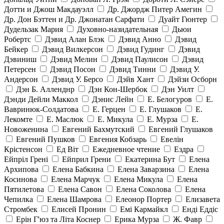
Дотти и Джош Макдауэлл
Др. Джордж Питер Амегин
Др. Дон Бэттен и Др. Джонатан Сарфати
Дуайт Гюнтер
Дудельзак Мария
Духовно-назидательная
Дьюи
Робертс
Дэвид Алан Блэк
Дэвид Анно
Дэвид
Бейкер
Дэвид Вилкерсон
Дэвид Гудинг
Дэвид
Дэвиниш
Дэвид Мелин
Дэвид Паулисон
Дэвид
Петерсен
Дэвид Посон
Дэвид Тинни
Дэвид У.
Андерсон
Дэвид У. Берсо
Дэйв Хант
Дэйзи Осборн
Дэн Б. Алленднр
Дэн Кон-Шербок
Дэн Уилт
Дэнди Дейли Маккол
Дэнис Лейн
Е. Белогуров
Е.
Вавринюк-Солдатова
Е. Герцен
Е. Глушаков
Е.
Лекомте
Е. Маслюк
Е. Микула
Е. Мурза
Е.
Новоженина
Евгений Бахмутский
Евгений Глушаков
Евгений Пушков
Евгения Кобзарь
Евелін
Крістенсон
Ед Віт
Ежедневное чтение
Ездра
Ейпріл Грені
Ейприл Грени
Екатерина Бут
Елена
Архипова
Елена Бабкина
Елена Заварзина
Елена
Косинова
Елена Марчук
Елена Микула
Елена
Пятилетова
Елена Савон
Елена Соколова
Елена
Чепилка
Елена Шамрова
Елеонор Портер
Елизавета
Стромбек
Елисей Пронин
Емі Кармайкл
Ендi Еддiс
Ерін Г'юз та Літа Коснер
Ерика Мурза
Ж. Фавр