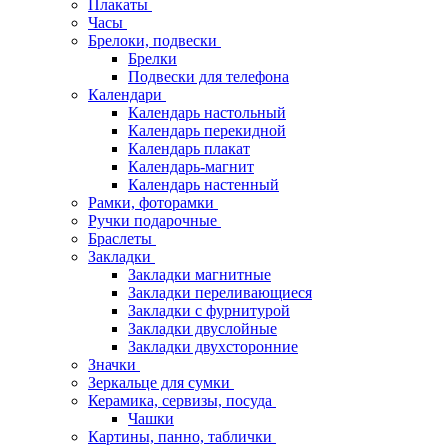
Плакаты
Часы
Брелоки, подвески
Брелки
Подвески для телефона
Календари
Календарь настольный
Календарь перекидной
Календарь плакат
Календарь-магнит
Календарь настенный
Рамки, фоторамки
Ручки подарочные
Браслеты
Закладки
Закладки магнитные
Закладки переливающиеся
Закладки с фурнитурой
Закладки двуслойные
Закладки двухсторонние
Значки
Зеркальце для сумки
Керамика, сервизы, посуда
Чашки
Картины, панно, таблички