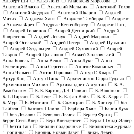
Альберт Ши
Альф Лонэ
Анастасия Морозова
Анатолий Власов
Анатолий Мельник
Анатолий Тихов
Анатолий Федоряк
Анатолий Шкарин
Анджей
Митих
Анджела Хант
Анджело Тамборра
Андреас
и Анжела Фрез
Андреас Кестенбергер
Андреас Патц
Андрей Горяинов
Андрей Десницкий
Андрей
Лаврентюк
Андрей Левчук
Андрей Маершин
Андрей Осельский
Андрей Петерс
Андрей Пузынин
Андрей Суздальцев
Андрей Суховский
Андрей
Тавров
Андрей Цыганков
Анжей Зюлковський
Анна Бовель
Анна Вельк
Анна Лукс
Анна
Пчелинцева
Анна Сергеева
Аннеке Компаньен
Анни Чэпмен
Антон Горошко
Артур Г. Кларк
Артур Кац
Артур Пинк
Архиепископ Гарри Гудхью
Архиепископ Михаил
Архимандрит Августин
Б. А.
Рамсботтом
Б. Б. Бартон, Д.Ч. Гэлвин
Б. Вілкінсон
Б. Г. Пирсон
Б. Геце
Б. Е. фан Вайк
Б. К. Харріс
Б. Мур
Б. Мэннинг
Б. Сджогрин
Б. Хантер
Біл
Тайбелс
Базилея Шлинк
Барбара Хьюз
Барни Кумс
Бев Десалво
Беверли Льюис
Бергер Фритц
Берри Сент-Клер
Берт Кленденнен
Берта Шмидт-Эллер
Бетти Гаш
Библии подарочные
Библиотека журнала
"Тропинка"
Библия, Новый Завет
Бики, Девер,