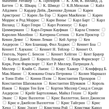
Махейни Уитакер
К. Прохоров
К. Хэм, К. Виланд, Д.
Баттен
К. Шварц
К. Шмидт
К.В.Михолав
Кайл
Айдлмен
Кардер Дейв, Дженике Дункан
Карен
Армстронг
Карен Ли-Тор
Карен МакКензи
Карен
Моррис и Род Моррис
Кари Винье
Карл Барт
Карл
Виланд
Карл Генри
Карл Розениус
Карл
Циммерманн
Карл-Герман Кауфман
Карла Стивенс
Каролин Махейни
Катерина Сотник
Катя Проктор
Кевин Деянг
Кевин Леман
Кей Артур
Кен
Андерсон
Кен Бланшар, Фил Ходжес
Кеннет Боа
Кеннет Г. Хаукинс
Кеннет Н. Тейлор
Кеннет О.
Генгель, Уорен С. Бенсон
Кеннет Хейгин
Кент Брауер
Кирил Давей
Кирилл Лукарис
Кирк Фарнсворт
Кирк, Рози Фарнсворт
Кит Р. Миллер, Патриция А.
Миллер
Клайв С. Льюис
Клаус Хаакер
Клиффорд Б.
Мак-Манис
Клюкина Ольга Петровна
Колин Маршалл
и Тони Пэйн
Конни Пэлм
Константин Прохоров
Константин Шаповалов
Константин Шумаков
Король
Иаков
Корри Тен Бум
Кортни Миллер Снид и Синди
Андерсон
Крейг Бартоломью, Майкл Гохин
Крейг
Эванс
Крис Валлотон
Крис Валлоттон, Билл Джонсон
Крис и Джейсон Валлоттон
Крис Тайгрин
Крис
Хенд
Крис Эдсит
Кристина Рой
Кристмас Карол