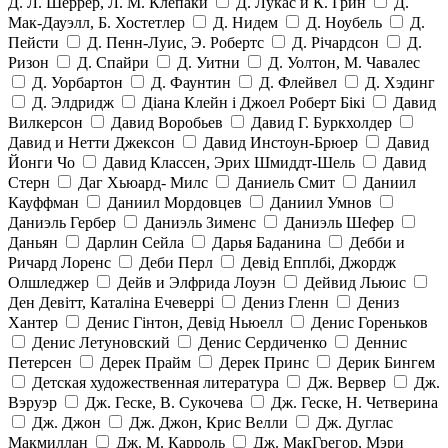
Д. Л. Шеррер, Л. М. Клепаки
Д. Лукас и К. Грин
Д.
Мак-Дауэлл, Б. Хостетлер
Д. Нидем
Д. Ноубель
Д.
Пейсти
Д. Пенн-Луис, Э. Робертс
Д. Річардсон
Д.
Ризон
Д. Спайри
Д. Уитни
Д. Уолтон, М. Чавалес
Д. Уорбартон
Д. Фаунтин
Д. Флейвел
Д. Хэдинг
Д. Элдридж
Діана Клейн і Джоел Роберт Бікі
Давид
Вилкерсон
Давид Воробьев
Давид Г. Буркхолдер
Давид и Нетти Джексон
Давид Инстоун-Брюер
Давид
Йонги Чо
Давид Классен, Эрих Шмиддт-Шель
Давид
Стерн
Даг Хьюард- Милс
Даниель Смит
Даниил
Кауффман
Даниил Мордовцев
Даниил Умнов
Даниэль Гербер
Даниэль Зименс
Даниэль Шефер
Даньян
Дарлин Сейла
Дарья Баданина
Дебби и
Ричард Лоренс
Деби Перл
Девід Епплбі, Джордж
Олшледжер
Дейв и Элфрида Лоуэн
Дейвид Льюис
Ден Девітт, Каталіна Ечеверрі
Дениз Гленн
Дениз
Хантер
Денис Гінтон, Девід Ньюелл
Денис Гореньков
Денис Летуновский
Денис Сердиченко
Деннис
Петерсен
Дерек Прайм
Дерек Принс
Дерик Бингем
Детская художественная литература
Дж. Вервер
Дж.
Вэруэр
Дж. Геске, В. Сукочева
Дж. Геске, Н. Четверина
Дж. Джон
Дж. Джон, Крис Велли
Дж. Дуглас
Макмиллан
Дж. М. Карроль
Дж. МакГрегор, Мэри