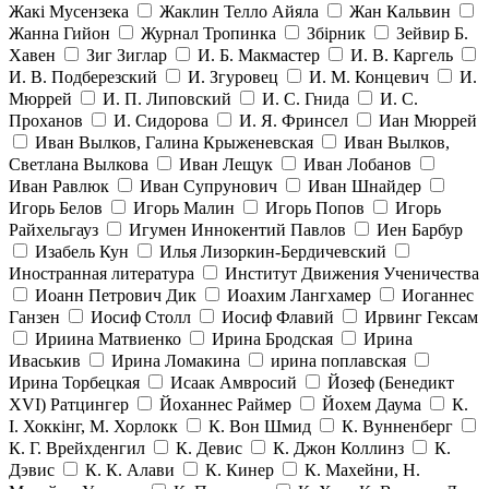
Жакі Мусензека
Жаклин Телло Айяла
Жан Кальвин
Жанна Гийон
Журнал Тропинка
Збірник
Зейвир Б.
Хавен
Зиг Зиглар
И. Б. Макмастер
И. В. Каргель
И. В. Подберезский
И. Згуровец
И. М. Концевич
И.
Мюррей
И. П. Липовский
И. С. Гнида
И. С.
Проханов
И. Сидорова
И. Я. Фринсел
Иан Мюррей
Иван Вылков, Галина Крыженевская
Иван Вылков,
Светлана Вылкова
Иван Лещук
Иван Лобанов
Иван Равлюк
Иван Супрунович
Иван Шнайдер
Игорь Белов
Игорь Малин
Игорь Попов
Игорь
Райхельгауз
Игумен Иннокентий Павлов
Иен Барбур
Изабель Кун
Илья Лизоркин-Бердичевский
Иностранная литература
Институт Движения Ученичества
Иоанн Петрович Дик
Иоахим Лангхамер
Иоганнес
Ганзен
Иосиф Столл
Иосиф Флавий
Ирвинг Гексам
Ириина Матвиенко
Ирина Бродская
Ирина
Иваськив
Ирина Ломакина
ирина поплавская
Ирина Торбецкая
Исаак Амвросий
Йозеф (Бенедикт
ХVI) Ратцингер
Йоханнес Раймер
Йохем Даума
К.
І. Хоккінг, М. Хорлокк
К. Вон Шмид
К. Вунненберг
К. Г. Врейхденгил
К. Девис
К. Джон Коллинз
К.
Дэвис
К. К. Алави
К. Кинер
К. Махейни, Н.