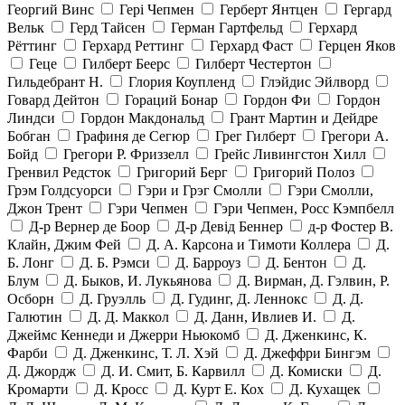
Георгий Винс
Гері Чепмен
Герберт Янтцен
Гергард
Вельк
Герд Тайсен
Герман Гартфельд
Герхард
Рёттинг
Герхард Реттинг
Герхард Фаст
Герцен Яков
Геце
Гилберт Беерс
Гилберт Честертон
Гильдебрант Н.
Глория Коупленд
Глэйдис Эйлворд
Говард Дейтон
Гораций Бонар
Гордон Фи
Гордон
Линдси
Гордон Макдональд
Грант Мартин и Дейдре
Бобган
Графиня де Сегюр
Грег Гилберт
Грегори А.
Бойд
Грегори Р. Фриззелл
Грейс Ливингстон Хилл
Гренвил Редсток
Григорий Берг
Григорий Полоз
Грэм Голдсуорси
Гэри и Грэг Смолли
Гэри Смолли,
Джон Трент
Гэри Чепмен
Гэри Чепмен, Росс Кэмпбелл
Д-р Вернер де Боор
Д-р Девід Беннер
д-р Фостер В.
Клайн, Джим Фей
Д. А. Карсона и Тимоти Коллера
Д.
Б. Лонг
Д. Б. Рэмси
Д. Барроуз
Д. Бентон
Д.
Блум
Д. Быков, И. Лукьянова
Д. Вирман, Д. Гэлвин, Р.
Осборн
Д. Груэлль
Д. Гудинг, Д. Леннокс
Д. Д.
Галютин
Д. Д. Маккол
Д. Данн, Ивлиев И.
Д.
Джеймс Кеннеди и Джерри Ньюкомб
Д. Дженкинс, К.
Фарби
Д. Дженкинс, Т. Л. Хэй
Д. Джеффри Бингэм
Д. Джордж
Д. И. Смит, Б. Карвилл
Д. Комиски
Д.
Кромарти
Д. Кросс
Д. Курт Е. Кох
Д. Кухащек