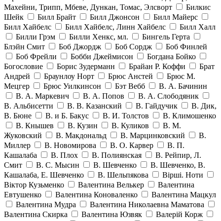
Махейни, Трипп, Мбеве, Дункан, Томас, Элсворт
Билкис
Шейк
Билл Брайт
Билл Джонсон
Билл Майерс
Билл Хайбелс
Билл Хайбелс, Линн Хайбелс
Билл Халл
Билли Грэм
Билли Хенкс, мл.
Бингель Герта
Блэйн Смит
Боб Джордж
Боб Сордж
Боб Финлей
Боб Фрейли
Бобби Джеймисон
Богдана Бойко
Богословие
Борис Зудерманн
Брайан Р. Коффи
Брат
Андрей
Браунлоу Норт
Брюс Анстей
Брюс М.
Мецгер
Брюс Уилкинсон
Бэт Вебб
В. А. Бачинин
В. А. Маркевич
В. А. Попов
В. А. Слободяник
В. Альбисетти
В. В. Казанский
В. Гайдучик
В. Дик,
В. Бюне
В. и Б. Бакус
В. И. Толстов
В. Климошенко
В. Кнышев
В. Кузин
В. Куликов
В. М.
Жуковский
В. Макдональд
В. Марцинковский
В.
Миллер
В. Новомирова
В. О. Карвер
В. П.
Кашалаба
В. Плох
В. Полиянская
В. Рейпир, Л.
Смит
В. С. Мысин
В. Шевченко
В. Шевченко, В.
Кашалаба, Е. Шевченко
В. Шельпякова
Вiршi. Ноти
Віктор Кузьменко
Валентина Велькер
Валентина
Евтушенко
Валентина Коноваленко
Валентина Мацкул
Валентина Мудра
Валентина Николаевна Маматова
Валентина Скирка
Валентина Юзвяк
Валерій Корж