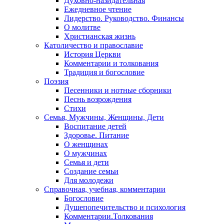
Духовно-назидательная
Ежедневное чтение
Лидерство. Руководство. Финансы
О молитве
Христианская жизнь
Католичество и православие
История Церкви
Комментарии и толкования
Традиция и богословие
Поэзия
Песенники и нотные сборники
Песнь возрождения
Стихи
Семья, Мужчины, Женщины, Дети
Воспитание детей
Здоровье. Питание
О женщинах
О мужчинах
Семья и дети
Создание семьи
Для молодежи
Справочная, учебная, комментарии
Богословие
Душепопечительство и психология
Комментарии.Толкования