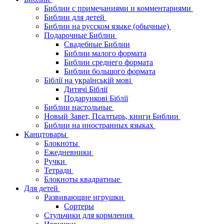
Библии с примечаниями и комментариями
Библии для детей
Библии на русском языке (обычные)
Подарочные Библии
Свадебные Библии
Библии малого формата
Библии среднего формата
Библии большого формата
Біблії на українській мові
Дитячі Біблії
Подарункові Біблії
Библии настольные
Новый Завет, Псалтырь, книги Библии
Библии на иностранных языках
Канцтовары
Блокноты
Ежедневники
Ручки
Тетради
Блокноты квадратные
Для детей
Развивающие игрушки
Сортеры
Стульчики для кормления