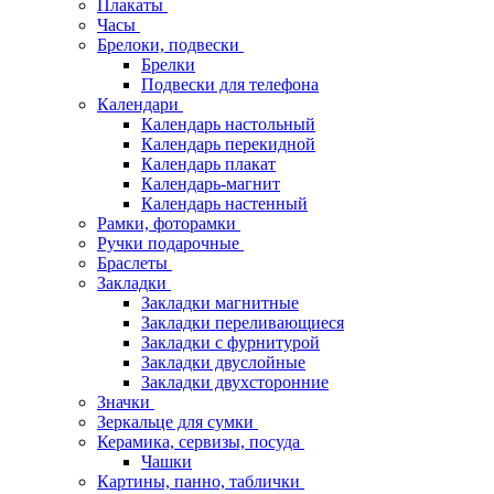
Плакаты
Часы
Брелоки, подвески
Брелки
Подвески для телефона
Календари
Календарь настольный
Календарь перекидной
Календарь плакат
Календарь-магнит
Календарь настенный
Рамки, фоторамки
Ручки подарочные
Браслеты
Закладки
Закладки магнитные
Закладки переливающиеся
Закладки с фурнитурой
Закладки двуслойные
Закладки двухсторонние
Значки
Зеркальце для сумки
Керамика, сервизы, посуда
Чашки
Картины, панно, таблички