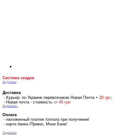
Система скидок
Подробнее
Доставка
- Курьер: по Украине перевозчиком Новая Почта +
2
0 гр
н
;
- Новая почта - стоимость
от 45 грн
Подробнее
Оплата
- наложенный платеж /оплата при получении/
- карта банка /Приват, Моно Банк/
Подробнее