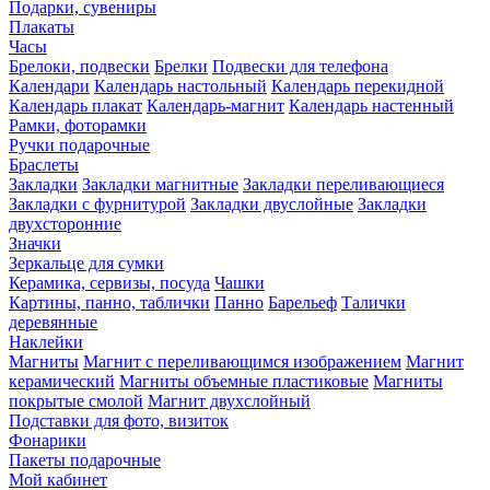
Подарки, сувениры
Плакаты
Часы
Брелоки, подвески
Брелки
Подвески для телефона
Календари
Календарь настольный
Календарь перекидной
Календарь плакат
Календарь-магнит
Календарь настенный
Рамки, фоторамки
Ручки подарочные
Браслеты
Закладки
Закладки магнитные
Закладки переливающиеся
Закладки с фурнитурой
Закладки двуслойные
Закладки
двухсторонние
Значки
Зеркальце для сумки
Керамика, сервизы, посуда
Чашки
Картины, панно, таблички
Панно
Барельеф
Талички
деревянные
Наклейки
Магниты
Магнит с переливающимся изображением
Магнит
керамический
Магниты объемные пластиковые
Магниты
покрытые смолой
Магнит двухслойный
Подставки для фото, визиток
Фонарики
Пакеты подарочные
Мой кабинет