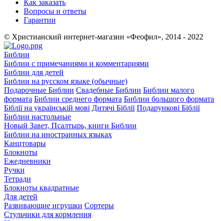
Как заказать
Вопросы и ответы
Гарантии
© Христианский интернет-магазин «Феофил», 2014 - 2022
Библии
Библии с примечаниями и комментариями
Библии для детей
Библии на русском языке (обычные)
Подарочные Библии
Свадебные Библии
Библии малого
формата
Библии среднего формата
Библии большого формата
Біблії на українській мові
Дитячі Біблії
Подарункові Біблії
Библии настольные
Новый Завет, Псалтырь, книги Библии
Библии на иностранных языках
Канцтовары
Блокноты
Ежедневники
Ручки
Тетради
Блокноты квадратные
Для детей
Развивающие игрушки
Сортеры
Стульчики для кормления