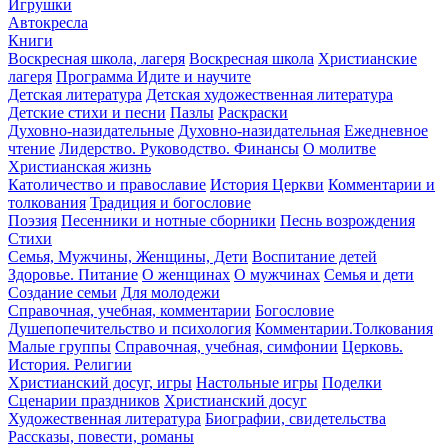
Игрушки
Автокресла
Книги
Воскресная школа, лагеря
Воскресная школа
Христианские
лагеря
Программа Идите и научите
Детская литература
Детская художественная литература
Детские стихи и песни
Пазлы
Раскраски
Духовно-назидательные
Духовно-назидательная
Ежедневное
чтение
Лидерство. Руководство. Финансы
О молитве
Христианская жизнь
Католичество и православие
История Церкви
Комментарии и
толкования
Традиция и богословие
Поэзия
Песенники и нотные сборники
Песнь возрождения
Стихи
Семья, Мужчины, Женщины, Дети
Воспитание детей
Здоровье. Питание
О женщинах
О мужчинах
Семья и дети
Создание семьи
Для молодежи
Справочная, учебная, комментарии
Богословие
Душепопечительство и психология
Комментарии.Толкования
Малые группы
Справочная, учебная, симфонии
Церковь.
История. Религии
Христианский досуг, игры
Настольные игры
Поделки
Сценарии праздников
Христианский досуг
Художественная литература
Биографии, свидетельства
Рассказы, повести, романы