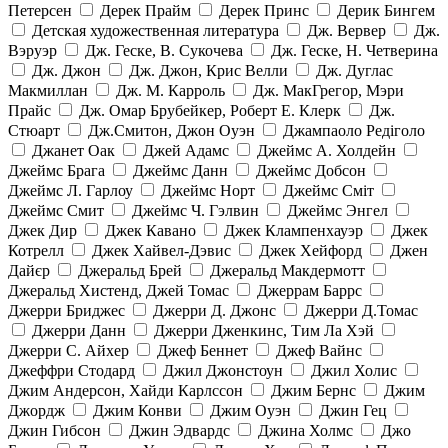
Петерсен
Дерек Прайм
Дерек Принс
Дерик Бингем
Детская художественная литература
Дж. Вервер
Дж.
Вэруэр
Дж. Геске, В. Сукочева
Дж. Геске, Н. Четверина
Дж. Джон
Дж. Джон, Крис Велли
Дж. Дуглас
Макмиллан
Дж. М. Карроль
Дж. МакГрегор, Мэри
Прайс
Дж. Омар Брубейкер, Роберт Е. Клерк
Дж.
Стюарт
Дж.Смитон, Джон Оуэн
Джампаоло Редіголо
Джанет Оак
Джей Адамс
Джеймс А. Холдейн
Джеймс Брага
Джеймс Данн
Джеймс Добсон
Джеймс Л. Гарлоу
Джеймс Норт
Джеймс Сміт
Джеймс Смит
Джеймс Ч. Гэлвин
Джеймс Энгел
Джек Дир
Джек Кавано
Джек Клампенхауэр
Джек
Котрелл
Джек Хайвел-Дэвис
Джек Хейфорд
Джен
Дайєр
Джеральд Брей
Джеральд Макдермотт
Джеральд Хистенд, Джей Томас
Джеррам Баррс
Джерри Бриджес
Джерри Д. Джонс
Джерри Д.Томас
Джерри Данн
Джерри Дженкинс, Тим Ла Хэй
Джерри С. Айхер
Джеф Беннет
Джеф Вайнс
Джеффри Стодард
Джил Джонстоун
Джил Холис
Джим Андерсон, Хайди Карлссон
Джим Бернс
Джим
Джордж
Джим Конви
Джим Оуэн
Джин Гец
Джин Гибсон
Джин Эдвардс
Джина Холмс
Джо