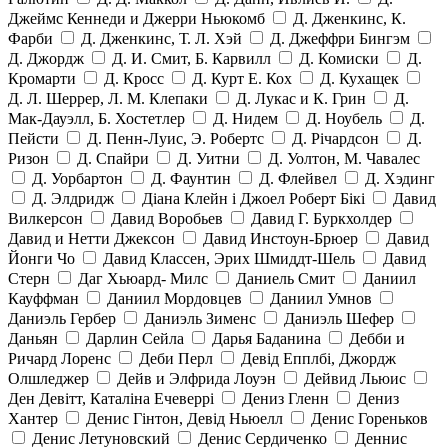
Джеймс Кеннеди и Джерри Ньюкомб
Д. Дженкинс, К.
Фарби
Д. Дженкинс, Т. Л. Хэй
Д. Джеффри Бингэм
Д. Джордж
Д. И. Смит, Б. Карвилл
Д. Комиски
Д.
Кромарти
Д. Кросс
Д. Курт Е. Кох
Д. Кухащек
Д. Л. Шеррер, Л. М. Клепаки
Д. Лукас и К. Грин
Д.
Мак-Дауэлл, Б. Хостетлер
Д. Нидем
Д. Ноубель
Д.
Пейсти
Д. Пенн-Луис, Э. Робертс
Д. Річардсон
Д.
Ризон
Д. Спайри
Д. Уитни
Д. Уолтон, М. Чавалес
Д. Уорбартон
Д. Фаунтин
Д. Флейвел
Д. Хэдинг
Д. Элдридж
Діана Клейн і Джоел Роберт Бікі
Давид
Вилкерсон
Давид Воробьев
Давид Г. Буркхолдер
Давид и Нетти Джексон
Давид Инстоун-Брюер
Давид
Йонги Чо
Давид Классен, Эрих Шмиддт-Шель
Давид
Стерн
Даг Хьюард- Милс
Даниель Смит
Даниил
Кауффман
Даниил Мордовцев
Даниил Умнов
Даниэль Гербер
Даниэль Зименс
Даниэль Шефер
Даньян
Дарлин Сейла
Дарья Баданина
Дебби и
Ричард Лоренс
Деби Перл
Девід Епплбі, Джордж
Олшледжер
Дейв и Элфрида Лоуэн
Дейвид Льюис
Ден Девітт, Каталіна Ечеверрі
Дениз Гленн
Дениз
Хантер
Денис Гінтон, Девід Ньюелл
Денис Гореньков
Денис Летуновский
Денис Сердиченко
Деннис