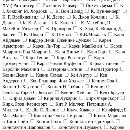
ХVI) Ратцингер
Йоханнес Раймер
Йохем Даума
К.
І. Хоккінг, М. Хорлокк
К. Вон Шмид
К. Вунненберг
К. Г. Врейхденгил
К. Девис
К. Джон Коллинз
К.
Дэвис
К. К. Алави
К. Кинер
К. Махейни, Н.
Махейни Уитакер
К. Прохоров
К. Хэм, К. Виланд, Д.
Баттен
К. Шварц
К. Шмидт
К.В.Михолав
Кайл
Айдлмен
Кардер Дейв, Дженике Дункан
Карен
Армстронг
Карен Ли-Тор
Карен МакКензи
Карен
Моррис и Род Моррис
Кари Винье
Карл Барт
Карл
Виланд
Карл Генри
Карл Розениус
Карл
Циммерманн
Карл-Герман Кауфман
Карла Стивенс
Каролин Махейни
Катерина Сотник
Катя Проктор
Кевин Деянг
Кевин Леман
Кей Артур
Кен
Андерсон
Кен Бланшар, Фил Ходжес
Кеннет Боа
Кеннет Г. Хаукинс
Кеннет Н. Тейлор
Кеннет О.
Генгель, Уорен С. Бенсон
Кеннет Хейгин
Кент Брауер
Кирил Давей
Кирилл Лукарис
Кирк Фарнсворт
Кирк, Рози Фарнсворт
Кит Р. Миллер, Патриция А.
Миллер
Клайв С. Льюис
Клаус Хаакер
Клиффорд Б.
Мак-Манис
Клюкина Ольга Петровна
Колин Маршалл
и Тони Пэйн
Конни Пэлм
Константин Прохоров
Константин Шаповалов
Константин Шумаков
Король