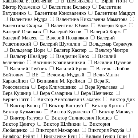
Кашалаба, Е. Шевченко
В. Шельпякова
Вiршi. Ноти
Віктор Кузьменко
Валентина Велькер
Валентина
Евтушенко
Валентина Коноваленко
Валентина Мацкул
Валентина Мудра
Валентина Николаевна Маматова
Валентина Скирка
Валентина Юзвяк
Валерій Корж
Валерий Геворков
Валерий Кесов
Валерий Корж
Валерий Макеев
Валерий Поздняков
Валерий
Решетинский
Валерий Шумилин
Вальдемар Сардачук
Вальдемар Цорн
Вальтер Каспер
Вальтер Чантри
Вальтер Шнайдер
Ванделин Кнох
Василий
Беличенко
Василий Крапивницкий
Василий Пузанов
Василий Трубчик
Василий Ярош
Василь і Любов
Войтович
ВЕ
Велемир Мудрый
Вели-Матти
Карккайнен
Вениамин М. Крейман
Вера К.
Родославова
Вера Климошенко
Вера Кульгавая
Вера Кушнир
Вера Самарина
Вера Шевченко
Вернер Гитт
Виктор Анатольевич Сахарук
Виктор Дик
Виктор Копец
Виктор Коструб
Виктор Кротов
Виктор Кузьменко
Виктор Куриленко
Виктор Манжул
Виктор Рягузов
Виктор Силивеевич Немцев
Виктор Цангер
Виктор Шлёнкин
Виктория
Любащенко
Виктория Мажарова
Виктория Рахуба
Вилфрод Рейдт
Вильгельм Буш
Вильям Генри Грин