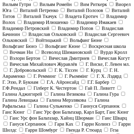
Вильям Гутри
Вильям Ромейн
Вим Риткерк
Виорел
Юга
Виталий Петренко
Виталий Полозов
Виталий
Титов
Виталий Ткачук
Владета Еротич
Владимир
Волох
Владимир Илюшенко
Владимир Имакаев
Владимир Петровский
Владимир Попов
Владислав
Бачинин
Владислав Ольховский
Владислав Сергеевич
Ольховский
Войтицький
Вольфанг Бюне
Вольфганг Бюнэ
Вольфганг Кюне
Воскресная школа
Вочман Ни
Всеволод Шимановский
Вурдо Кролл
Вэлори Бертон
Вячеслав Дмитриев
Вячеслав Когут
Вячеслав Михайлович Журавлёв
Г. Виске, Г. Левен мл.
Г. Добровольский
Г. К. Тiссен
Г. Курц
Г. Н.
Авраменко
Г. Ремминг
Г. Рьоммінг
Г. Х. Лэдярд
Г. Эззо, Р. Букнам
Г.А. Айронсайд
Г.Г. Барбер
Г.Ф.Рендал
Гілберт К. Честертон
Гай П. Ливитт
Галина Аджигирей
Галина Везикова
Галина Гура
Галина Левицька
Галина Мерзлякова
Галина
Рафальська
Галина Сульженко
Ганнуся Серпанюк
Ганс Кюнг
Ганс Урс фон Бальтазар, Карл Барт, Ганс Кюнг
Ганс Урс фон Бальтазар, Хайнц Шюрман
Ганс Шварц
Гануся Серпанюк
Гари Ках
Гарри Колинз
Гарри
Шилдс
Гарри Шомбург
Гвенда Р. Стюард
Геза