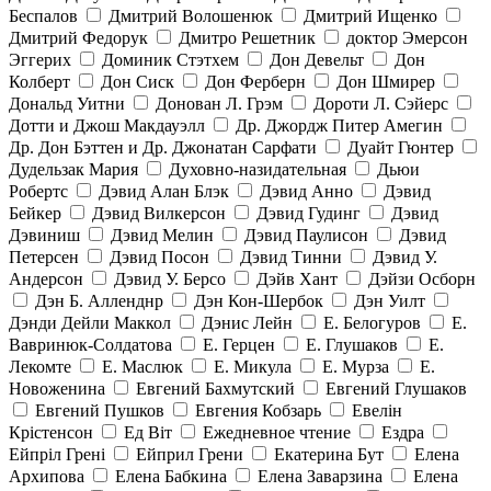
Беспалов
Дмитрий Волошенюк
Дмитрий Ищенко
Дмитрий Федорук
Дмитро Решетник
доктор Эмерсон
Эггерих
Доминик Стэтхем
Дон Девельт
Дон
Колберт
Дон Сиск
Дон Ферберн
Дон Шмирер
Дональд Уитни
Донован Л. Грэм
Дороти Л. Сэйерс
Дотти и Джош Макдауэлл
Др. Джордж Питер Амегин
Др. Дон Бэттен и Др. Джонатан Сарфати
Дуайт Гюнтер
Дудельзак Мария
Духовно-назидательная
Дьюи
Робертс
Дэвид Алан Блэк
Дэвид Анно
Дэвид
Бейкер
Дэвид Вилкерсон
Дэвид Гудинг
Дэвид
Дэвиниш
Дэвид Мелин
Дэвид Паулисон
Дэвид
Петерсен
Дэвид Посон
Дэвид Тинни
Дэвид У.
Андерсон
Дэвид У. Берсо
Дэйв Хант
Дэйзи Осборн
Дэн Б. Алленднр
Дэн Кон-Шербок
Дэн Уилт
Дэнди Дейли Маккол
Дэнис Лейн
Е. Белогуров
Е.
Вавринюк-Солдатова
Е. Герцен
Е. Глушаков
Е.
Лекомте
Е. Маслюк
Е. Микула
Е. Мурза
Е.
Новоженина
Евгений Бахмутский
Евгений Глушаков
Евгений Пушков
Евгения Кобзарь
Евелін
Крістенсон
Ед Віт
Ежедневное чтение
Ездра
Ейпріл Грені
Ейприл Грени
Екатерина Бут
Елена
Архипова
Елена Бабкина
Елена Заварзина
Елена