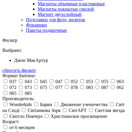
Магниты объемные пластиковые
Магниты покрытые смолой
Магнит двухслойный
Подставки для фото, визиток
Фонарики
Пакеты подарочные
Фильтр
Выбрано:
Джон МакАртур
сбросить фильтр
Формат Библии:
037
043
045
047
052
053
055
063
072
073
075
077
078
083
087
062
065
085
Производитель:
Wonderkids
Барви
Движение ученичества
Світ
на Сході
Світанкова Зоря
СвітАРТ
Светлая звезда
Свитло Пикчерз
Христианское просвещение
Возраст:
от 6 месяцев