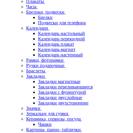
Плакаты
Часы
Брелоки, подвески
Брелки
Подвески для телефона
Календари
Календарь настольный
Календарь перекидной
Календарь плакат
Календарь-магнит
Календарь настенный
Рамки, фоторамки
Ручки подарочные
Браслеты
Закладки
Закладки магнитные
Закладки переливающиеся
Закладки с фурнитурой
Закладки двуслойные
Закладки двухсторонние
Значки
Зеркальце для сумки
Керамика, сервизы, посуда
Чашки
Картины, панно, таблички