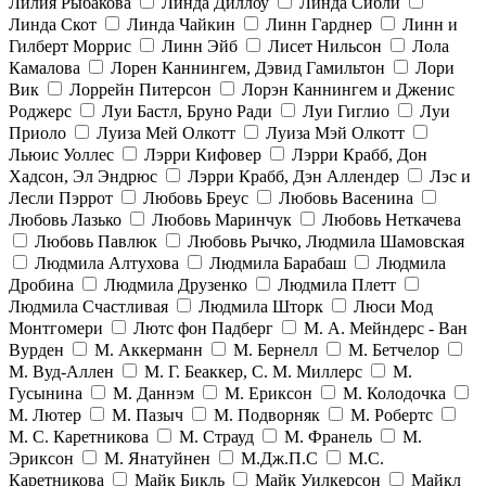
Лилия Рыбакова
Линда Диллоу
Линда Сибли
Линда Скот
Линда Чайкин
Линн Гарднер
Линн и
Гилберт Моррис
Линн Эйб
Лисет Нильсон
Лола
Камалова
Лорен Каннингем, Дэвид Гамильтон
Лори
Вик
Лоррейн Питерсон
Лорэн Каннингем и Дженис
Роджерс
Луи Бастл, Бруно Ради
Луи Гиглио
Луи
Приоло
Луиза Мей Олкотт
Луиза Мэй Олкотт
Льюис Уоллес
Лэрри Кифовер
Лэрри Крабб, Дон
Хадсон, Эл Эндрюс
Лэрри Крабб, Дэн Аллендер
Лэс и
Лесли Пэррот
Любовь Бреус
Любовь Васенина
Любовь Лазько
Любовь Маринчук
Любовь Неткачева
Любовь Павлюк
Любовь Рычко, Людмила Шамовская
Людмила Алтухова
Людмила Барабаш
Людмила
Дробина
Людмила Друзенко
Людмила Плетт
Людмила Счастливая
Людмила Шторк
Люси Мод
Монтгомери
Лютс фон Падберг
М. А. Мейндерс - Ван
Вурден
М. Аккерманн
М. Бернелл
М. Бетчелор
М. Вуд-Аллен
М. Г. Беаккер, С. М. Миллерс
М.
Гусынина
М. Даннэм
М. Ериксон
М. Колодочка
М. Лютер
М. Пазыч
М. Подворняк
М. Робертс
М. С. Каретникова
М. Страуд
М. Франель
М.
Эриксон
М. Янатуйнен
М.Дж.П.С
М.С.
Каретникова
Майк Бикль
Майк Уилкерсон
Майкл