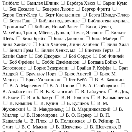
Тайбелс
Базилея Шлинк
Барбара Хьюз
Барни Кумс
Бев Десалво
Беверли Льюис
Бергер Фритц
Берри Сент-Клер
Берт Кленденнен
Берта Шмидт-Эллер
Бетти Гаш
Библии подарочные
Библиотека журнала
"Тропинка"
Библия, Новый Завет
Бики, Девер,
Махейни, Трипп, Мбеве, Дункан, Томас, Элсворт
Билкис
Шейк
Билл Брайт
Билл Джонсон
Билл Майерс
Билл Хайбелс
Билл Хайбелс, Линн Хайбелс
Билл Халл
Билли Грэм
Билли Хенкс, мл.
Бингель Герта
Блэйн Смит
Боб Джордж
Боб Сордж
Боб Финлей
Боб Фрейли
Бобби Джеймисон
Богдана Бойко
Богословие
Борис Зудерманн
Брайан Р. Коффи
Брат
Андрей
Браунлоу Норт
Брюс Анстей
Брюс М.
Мецгер
Брюс Уилкинсон
Бэт Вебб
В. А. Бачинин
В. А. Маркевич
В. А. Попов
В. А. Слободяник
В. Альбисетти
В. В. Казанский
В. Гайдучик
В. Дик,
В. Бюне
В. и Б. Бакус
В. И. Толстов
В. Климошенко
В. Кнышев
В. Кузин
В. Куликов
В. М.
Жуковский
В. Макдональд
В. Марцинковский
В.
Миллер
В. Новомирова
В. О. Карвер
В. П.
Кашалаба
В. Плох
В. Полиянская
В. Рейпир, Л.
Смит
В. С. Мысин
В. Шевченко
В. Шевченко, В.