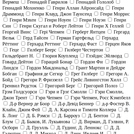
Вермеш
Геннадий Гаврилов
Геннадий Гололоб
Геннадий Мохненко
Генри Аллан Айронсайд
Генри
Драммонд
Генри Клауд, Джон Таунсенд
Генри Моррис
Генри Мэхен
Генри Ноуен
Генри Ноуэн
Генри
Син
Генри Скугал и Роберт Лейтон
Генри Х Геллей
Георгий Винс
Гері Чепмен
Герберт Янтцен
Гергард
Вельк
Герд Тайсен
Герман Гартфельд
Герхард
Рёттинг
Герхард Реттинг
Герхард Фаст
Герцен Яков
Геце
Гилберт Беерс
Гилберт Честертон
Гильдебрант Н.
Глория Коупленд
Глэйдис Эйлворд
Говард Дейтон
Гораций Бонар
Гордон Фи
Гордон
Линдси
Гордон Макдональд
Грант Мартин и Дейдре
Бобган
Графиня де Сегюр
Грег Гилберт
Грегори А.
Бойд
Грегори Р. Фриззелл
Грейс Ливингстон Хилл
Гренвил Редсток
Григорий Берг
Григорий Полоз
Грэм Голдсуорси
Гэри и Грэг Смолли
Гэри Смолли,
Джон Трент
Гэри Чепмен
Гэри Чепмен, Росс Кэмпбелл
Д-р Вернер де Боор
Д-р Девід Беннер
д-р Фостер В.
Клайн, Джим Фей
Д. А. Карсона и Тимоти Коллера
Д.
Б. Лонг
Д. Б. Рэмси
Д. Барроуз
Д. Бентон
Д.
Блум
Д. Быков, И. Лукьянова
Д. Вирман, Д. Гэлвин, Р.
Осборн
Д. Груэлль
Д. Гудинг, Д. Леннокс
Д. Д.
Галютин
Д. Д. Маккол
Д. Данн, Ивлиев И.
Д.