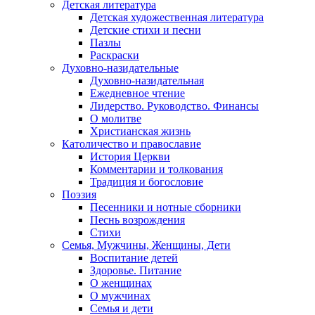
Детская литература
Детская художественная литература
Детские стихи и песни
Пазлы
Раскраски
Духовно-назидательные
Духовно-назидательная
Ежедневное чтение
Лидерство. Руководство. Финансы
О молитве
Христианская жизнь
Католичество и православие
История Церкви
Комментарии и толкования
Традиция и богословие
Поэзия
Песенники и нотные сборники
Песнь возрождения
Стихи
Семья, Мужчины, Женщины, Дети
Воспитание детей
Здоровье. Питание
О женщинах
О мужчинах
Семья и дети