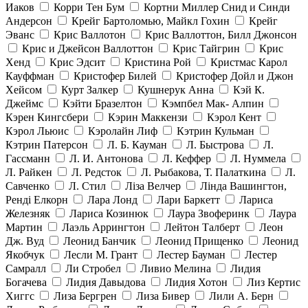
Иаков
Корри Тен Бум
Кортни Миллер Снид и Синди
Андерсон
Крейг Бартоломью, Майкл Гохин
Крейг
Эванс
Крис Валлотон
Крис Валлоттон, Билл Джонсон
Крис и Джейсон Валлоттон
Крис Тайгрин
Крис
Хенд
Крис Эдсит
Кристина Рой
Кристмас Карол
Кауффман
Кристофер Билей
Кристофер Дойл и Джон
Хейсом
Курт Залкер
Кушнерук Анна
Кэй К.
Джеймс
Кэйти Бразелтон
Кэмпбел Мак- Алпин
Кэрен Кингсбери
Кэрин Маккензи
Кэрол Кент
Кэрол Льюис
Кэролайн Лиф
Кэтрин Кульман
Кэтрин Патерсон
Л. Б. Кауман
Л. Быстрова
Л.
Гассманн
Л. И. Антонова
Л. Кеффер
Л. Нуммела
Л. Райкен
Л. Редсток
Л. Рыбакова, Т. Палаткина
Л.
Савченко
Л. Стил
Ліза Велчер
Лінда Вашингтон,
Ренді Елкорн
Лара Лонд
Лари Баркетт
Лариса
Железняк
Лариса Козинюк
Лаура Звоферинк
Лаура
Мартин
Лаэль Аррингтон
Лейтон Талберт
Леон
Дж. Вуд
Леонид Банчик
Леонид Прищенко
Леонид
Якобчук
Лесли М. Грант
Лестер Бауман
Лестер
Самралл
Ли Стробел
Ливио Мелина
Лидия
Богачева
Лидия Давыдова
Лидия Хотон
Лиз Кертис
Хиггс
Лиза Бергрен
Лиза Бивер
Лили А. Берн