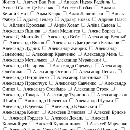
Життя
Август Ван Рин
Авраам Ицхак Радбиль
Агнес і Салем Де Безенак
Агнесса Розбах
Адам и
Бетани Смит
Адам Кларк
Адам Лашинськи
Адель
Фабер
Адольф Геллер
Адольф Новак
Адриан Пласс
Айленн Кроссман
Айрін Ховат
Алёна Салова
Алєксандр Яциняк
Алан Медингер
Алекс Воргез
Алекс Д. Монтойя
Александр Вейс
Александр Вечный
Александр Вялов
Александр Дмитриевич Беспалов
Александр Дудник
Александр Жибрик
Александр
Занемонец
Александр Кравченко
Александр Мень
Александр Мотыльков
Александр Муравский
Александр Нагирняк
Александр Одемчук
Александр
Олейников
Александр Осипов
Александр Пенязь
Александр Петриченко
Александр Плотников
Александр Прокопчук
Александр Савченко
Александр
Сипко
Александр Стовбырь
Александр Строк
Александр Токарь
Александр Турчинов
Александр фон
Штайн
Александр Шевченко
Александр Шульга
Александр Юрченко
Александр Ючковский
Александра Кёниг
Алексеев Вячеслав
Алексей Бриске
Алексей Гордеев
Алексей Декань
Алексей
Коломийцев
Алексей Кувшинников
Алексей Марченко
Алексей Панич, Сергей Головин
Алексей Полосин