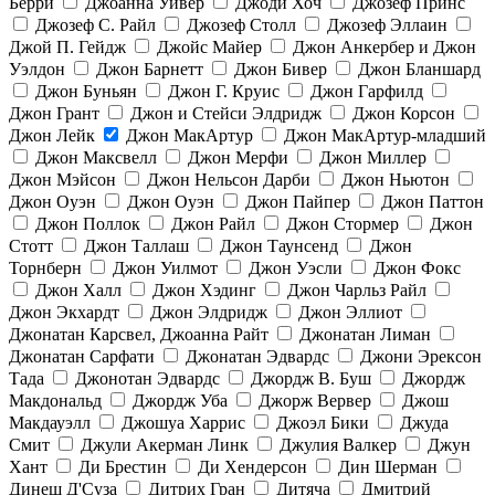
Берри
Джоанна Уивер
Джоди Хоч
Джозеф Принс
Джозеф С. Райл
Джозеф Столл
Джозеф Эллаин
Джой П. Гейдж
Джойс Майер
Джон Анкербер и Джон
Уэлдон
Джон Барнетт
Джон Бивер
Джон Бланшард
Джон Буньян
Джон Г. Круис
Джон Гарфилд
Джон Грант
Джон и Стейси Элдридж
Джон Корсон
Джон Лейк
Джон МакАртур
Джон МакАртур-младший
Джон Максвелл
Джон Мерфи
Джон Миллер
Джон Мэйсон
Джон Нельсон Дарби
Джон Ньютон
Джон Оуэн
Джон Оуэн
Джон Пайпер
Джон Паттон
Джон Поллок
Джон Райл
Джон Стормер
Джон
Стотт
Джон Таллаш
Джон Таунсенд
Джон
Торнберн
Джон Уилмот
Джон Уэсли
Джон Фокс
Джон Халл
Джон Хэдинг
Джон Чарльз Райл
Джон Экхардт
Джон Элдридж
Джон Эллиот
Джонатан Карсвел, Джоанна Райт
Джонатан Лиман
Джонатан Сарфати
Джонатан Эдвардс
Джони Эрексон
Тада
Джонотан Эдвардс
Джордж В. Буш
Джордж
Макдональд
Джордж Уба
Джорж Вервер
Джош
Макдауэлл
Джошуа Харрис
Джоэл Бики
Джуда
Смит
Джули Акерман Линк
Джулия Валкер
Джун
Хант
Ди Брестин
Ди Хендерсон
Дин Шерман
Динеш Д'Суза
Дитрих Гран
Дитяча
Дмитрий