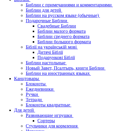
Библии с примечаниями и комментариями
Библии для детей
Библии на русском языке (обычные)
Подарочные Библии
Свадебные Библии
Библии малого формата
Библии среднего формата
Библии большого формата
Біблії на українській мові
Дитячі Біблії
Подарункові Біблії
Библии настольные
Новый Завет, Псалтырь, книги Библии
Библии на иностранных языках
Канцтовары
Блокноты
Ежедневники
Ручки
Тетради
Блокноты квадратные
Для детей
Развивающие игрушки
Сортеры
Стульчики для кормления