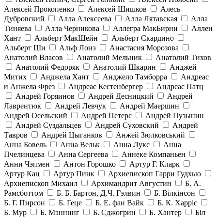
Алексей Прокопенко
Алексей Шишков
Алесь
Дубровский
Алла Алексеева
Алла Лятавская
Алла
Тиняева
Алла Черникова
Аллегра МакБирни
Аллен
Хант
Альберт МакШейн
Альберт Скардино
Альберт Ши
Альф Лонэ
Анастасия Морозова
Анатолий Власов
Анатолий Мельник
Анатолий Тихов
Анатолий Федоряк
Анатолий Шкарин
Анджей
Митих
Анджела Хант
Анджело Тамборра
Андреас
и Анжела Фрез
Андреас Кестенбергер
Андреас Патц
Андрей Горяинов
Андрей Десницкий
Андрей
Лаврентюк
Андрей Левчук
Андрей Маершин
Андрей Осельский
Андрей Петерс
Андрей Пузынин
Андрей Суздальцев
Андрей Суховский
Андрей
Тавров
Андрей Цыганков
Анжей Зюлковський
Анна Бовель
Анна Вельк
Анна Лукс
Анна
Пчелинцева
Анна Сергеева
Аннеке Компаньен
Анни Чэпмен
Антон Горошко
Артур Г. Кларк
Артур Кац
Артур Пинк
Архиепископ Гарри Гудхью
Архиепископ Михаил
Архимандрит Августин
Б. А.
Рамсботтом
Б. Б. Бартон, Д.Ч. Гэлвин
Б. Вілкінсон
Б. Г. Пирсон
Б. Геце
Б. Е. фан Вайк
Б. К. Харріс
Б. Мур
Б. Мэннинг
Б. Сджогрин
Б. Хантер
Біл