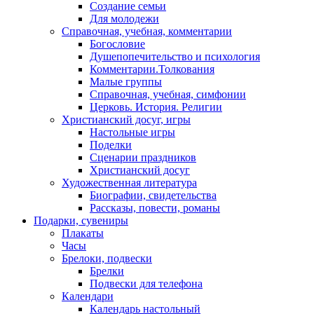
Создание семьи
Для молодежи
Справочная, учебная, комментарии
Богословие
Душепопечительство и психология
Комментарии.Толкования
Малые группы
Справочная, учебная, симфонии
Церковь. История. Религии
Христианский досуг, игры
Настольные игры
Поделки
Сценарии праздников
Христианский досуг
Художественная литература
Биографии, свидетельства
Рассказы, повести, романы
Подарки, сувениры
Плакаты
Часы
Брелоки, подвески
Брелки
Подвески для телефона
Календари
Календарь настольный