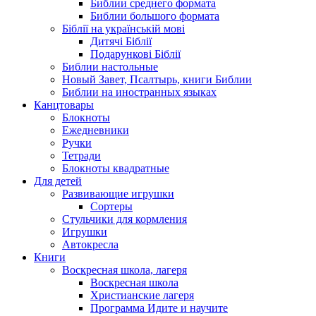
Библии среднего формата
Библии большого формата
Біблії на українській мові
Дитячі Біблії
Подарункові Біблії
Библии настольные
Новый Завет, Псалтырь, книги Библии
Библии на иностранных языках
Канцтовары
Блокноты
Ежедневники
Ручки
Тетради
Блокноты квадратные
Для детей
Развивающие игрушки
Сортеры
Стульчики для кормления
Игрушки
Автокресла
Книги
Воскресная школа, лагеря
Воскресная школа
Христианские лагеря
Программа Идите и научите