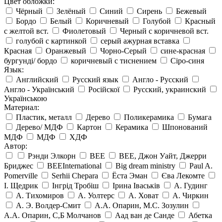
Цвет обложки:
Чёрный
Зелёный
Синий
Сирень
Бежевый
Бордо
Белый
Коричневый
Голубой
Красный
с желтой вст.
Фиолетовый
Черный с коричневой вст.
голубой с картинкой
серый ажурная вставка
Красная
Оранжевый
Чорно-Серый
сине-красная
бургунді/ бордо
коричневый с тиснением
Сіро-синя
Язык:
Английский
Русский язык
Англо - Русский
Англо - Український
Російскої
Русский, украинский
Українською
Материал:
Пластик, металл
Дерево
Поликерамика
Бумага
Дерево/ МДФ
Картон
Керамика
Шпонований
МДФ
МДФ
ХДФ
Автор:
Рэнди Элкорн
BEE
BEE, Джон Уайт, Джерри
Бриджес
BEEInternational
Big dream ministry
Paul A.
Pomerville
Serhii Chepara
Ёста Эман
Єва Лекомте
І. Щедрик
Інгрід Тробіш
Ірина Іваськів
А. Гудинг
А. Тихомиров
А. Уолтерс
А. Ховат
А. Чиркин
А. Э. Волдер-Смит
А.А. Опарин, М.С. Зозулин
А.А. Опарин, С,Б Молчанов
Аад ван де Санде
Абетка