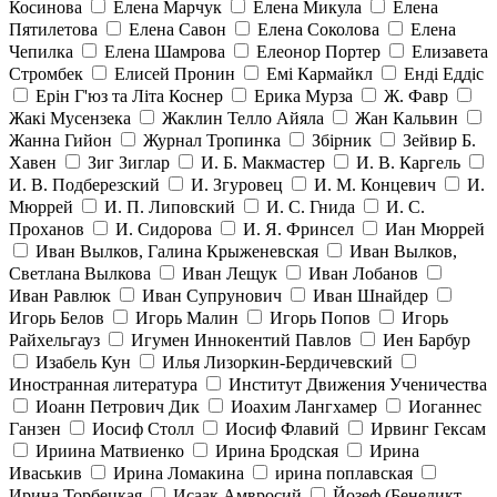
Косинова
Елена Марчук
Елена Микула
Елена
Пятилетова
Елена Савон
Елена Соколова
Елена
Чепилка
Елена Шамрова
Елеонор Портер
Елизавета
Стромбек
Елисей Пронин
Емі Кармайкл
Ендi Еддiс
Ерін Г'юз та Літа Коснер
Ерика Мурза
Ж. Фавр
Жакі Мусензека
Жаклин Телло Айяла
Жан Кальвин
Жанна Гийон
Журнал Тропинка
Збірник
Зейвир Б.
Хавен
Зиг Зиглар
И. Б. Макмастер
И. В. Каргель
И. В. Подберезский
И. Згуровец
И. М. Концевич
И.
Мюррей
И. П. Липовский
И. С. Гнида
И. С.
Проханов
И. Сидорова
И. Я. Фринсел
Иан Мюррей
Иван Вылков, Галина Крыженевская
Иван Вылков,
Светлана Вылкова
Иван Лещук
Иван Лобанов
Иван Равлюк
Иван Супрунович
Иван Шнайдер
Игорь Белов
Игорь Малин
Игорь Попов
Игорь
Райхельгауз
Игумен Иннокентий Павлов
Иен Барбур
Изабель Кун
Илья Лизоркин-Бердичевский
Иностранная литература
Институт Движения Ученичества
Иоанн Петрович Дик
Иоахим Лангхамер
Иоганнес
Ганзен
Иосиф Столл
Иосиф Флавий
Ирвинг Гексам
Ириина Матвиенко
Ирина Бродская
Ирина
Иваськив
Ирина Ломакина
ирина поплавская
Ирина Торбецкая
Исаак Амвросий
Йозеф (Бенедикт