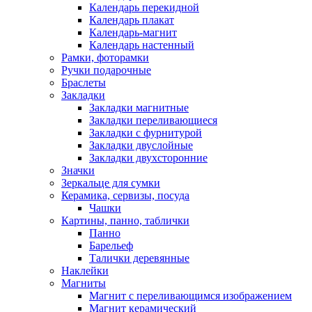
Календарь перекидной
Календарь плакат
Календарь-магнит
Календарь настенный
Рамки, фоторамки
Ручки подарочные
Браслеты
Закладки
Закладки магнитные
Закладки переливающиеся
Закладки с фурнитурой
Закладки двуслойные
Закладки двухсторонние
Значки
Зеркальце для сумки
Керамика, сервизы, посуда
Чашки
Картины, панно, таблички
Панно
Барельеф
Талички деревянные
Наклейки
Магниты
Магнит с переливающимся изображением
Магнит керамический