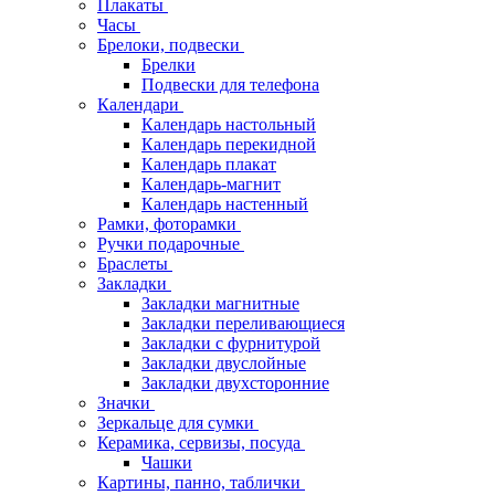
Плакаты
Часы
Брелоки, подвески
Брелки
Подвески для телефона
Календари
Календарь настольный
Календарь перекидной
Календарь плакат
Календарь-магнит
Календарь настенный
Рамки, фоторамки
Ручки подарочные
Браслеты
Закладки
Закладки магнитные
Закладки переливающиеся
Закладки с фурнитурой
Закладки двуслойные
Закладки двухсторонние
Значки
Зеркальце для сумки
Керамика, сервизы, посуда
Чашки
Картины, панно, таблички