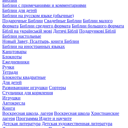
Библии
Библии с примечаниями и комментариями
Библии для детей
Библии на русском языке (обычные)
Подарочные Библии
Свадебные Библии
Библии малого
формата
Библии среднего формата
Библии большого формата
Біблії на українській мові
Дитячі Біблії
Подарункові Біблії
Библии настольные
Новый Завет, Псалтырь, книги Библии
Библии на иностранных языках
Канцтовары
Блокноты
Ежедневники
Ручки
Тетради
Блокноты квадратные
Для детей
Развивающие игрушки
Сортеры
Стульчики для кормления
Игрушки
Автокресла
Книги
Воскресная школа, лагеря
Воскресная школа
Христианские
лагеря
Программа Идите и научите
Детская литература
Детская художественная литература