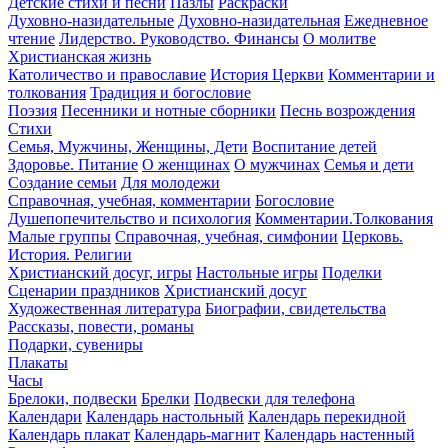
Детские стихи и песни
Пазлы
Раскраски
Духовно-назидательные
Духовно-назидательная
Ежедневное
чтение
Лидерство. Руководство. Финансы
О молитве
Христианская жизнь
Католичество и православие
История Церкви
Комментарии и
толкования
Традиция и богословие
Поэзия
Песенники и нотные сборники
Песнь возрождения
Стихи
Семья, Мужчины, Женщины, Дети
Воспитание детей
Здоровье. Питание
О женщинах
О мужчинах
Семья и дети
Создание семьи
Для молодежи
Справочная, учебная, комментарии
Богословие
Душепопечительство и психология
Комментарии.Толкования
Малые группы
Справочная, учебная, симфонии
Церковь.
История. Религии
Христианский досуг, игры
Настольные игры
Поделки
Сценарии праздников
Христианский досуг
Художественная литература
Биографии, свидетельства
Рассказы, повести, романы
Подарки, сувениры
Плакаты
Часы
Брелоки, подвески
Брелки
Подвески для телефона
Календари
Календарь настольный
Календарь перекидной
Календарь плакат
Календарь-магнит
Календарь настенный