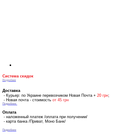
Система скидок
Подробнее
Доставка
- Курьер: по Украине перевозчиком Новая Почта +
2
0 гр
н
;
- Новая почта - стоимость
от 45 грн
Подробнее
Оплата
- наложенный платеж /оплата при получении/
- карта банка /Приват, Моно Банк/
Подробнее