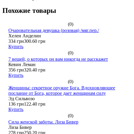
Похожие товары
(0)
Очаровательная девушка (розовая) /мяг.пер./
Хелен Анделин
334 грн
300.60 грн
Купить
(0)
7 вещей, о которых он вам никогда не расскажет
Кевин Леман
356 грн
320.40 грн
Купить
(0)
Женщины: секретное оружие Бога. Вдохновляющее
послание от Бога, которое дает женщинам силу
Эд Сильвозо
136 грн
122.40 грн
Купить
(0)
Сила женской заботы. Лиза Бивер
Лиза Бивер
278 грн
250.20 грн