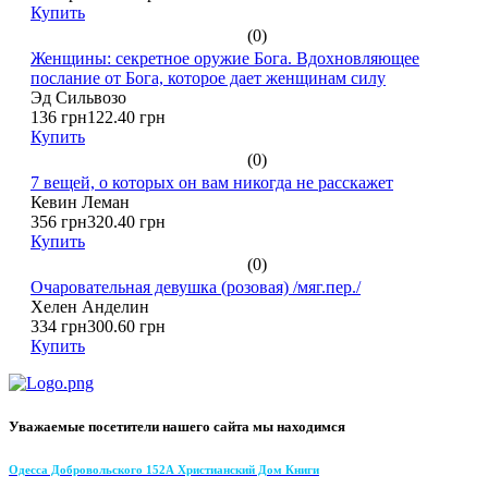
Купить
(0)
Женщины: секретное оружие Бога. Вдохновляющее
послание от Бога, которое дает женщинам силу
Эд Сильвозо
136 грн
122.40 грн
Купить
(0)
7 вещей, о которых он вам никогда не расскажет
Кевин Леман
356 грн
320.40 грн
Купить
(0)
Очаровательная девушка (розовая) /мяг.пер./
Хелен Анделин
334 грн
300.60 грн
Купить
Уважаемые посетители нашего сайта мы находимся
Одесса Добровольского 152А Христианский Дом Книги