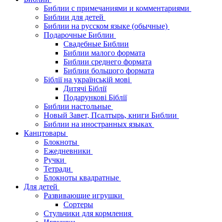
Библии с примечаниями и комментариями
Библии для детей
Библии на русском языке (обычные)
Подарочные Библии
Свадебные Библии
Библии малого формата
Библии среднего формата
Библии большого формата
Біблії на українській мові
Дитячі Біблії
Подарункові Біблії
Библии настольные
Новый Завет, Псалтырь, книги Библии
Библии на иностранных языках
Канцтовары
Блокноты
Ежедневники
Ручки
Тетради
Блокноты квадратные
Для детей
Развивающие игрушки
Сортеры
Стульчики для кормления