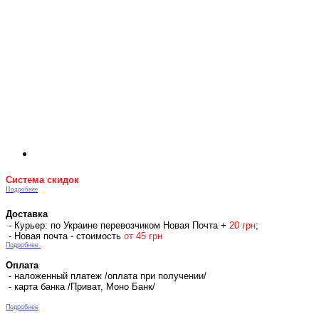
Система скидок
Подробнее
Доставка
- Курьер: по Украине перевозчиком Новая Почта +
2
0 гр
н
;
- Новая почта - стоимость
от 45 грн
Подробнее
Оплата
- наложенный платеж /оплата при получении/
- карта банка /Приват, Моно Банк/
Подробнее