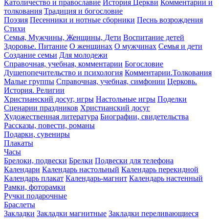
Католичество и православие
История Церкви
Комментарии и
толкования
Традиция и богословие
Поэзия
Песенники и нотные сборники
Песнь возрождения
Стихи
Семья, Мужчины, Женщины, Дети
Воспитание детей
Здоровье. Питание
О женщинах
О мужчинах
Семья и дети
Создание семьи
Для молодежи
Справочная, учебная, комментарии
Богословие
Душепопечительство и психология
Комментарии.Толкования
Малые группы
Справочная, учебная, симфонии
Церковь.
История. Религии
Христианский досуг, игры
Настольные игры
Поделки
Сценарии праздников
Христианский досуг
Художественная литература
Биографии, свидетельства
Рассказы, повести, романы
Подарки, сувениры
Плакаты
Часы
Брелоки, подвески
Брелки
Подвески для телефона
Календари
Календарь настольный
Календарь перекидной
Календарь плакат
Календарь-магнит
Календарь настенный
Рамки, фоторамки
Ручки подарочные
Браслеты
Закладки
Закладки магнитные
Закладки переливающиеся