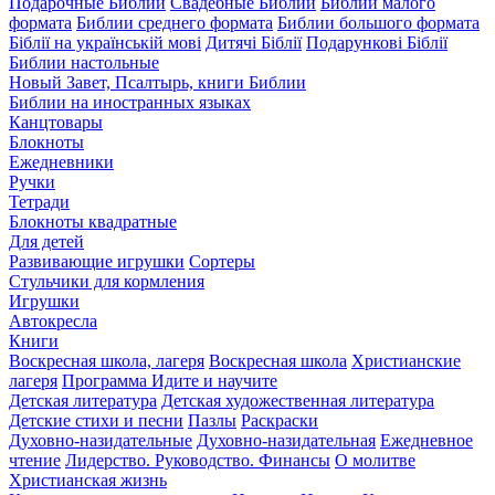
Подарочные Библии
Свадебные Библии
Библии малого
формата
Библии среднего формата
Библии большого формата
Біблії на українській мові
Дитячі Біблії
Подарункові Біблії
Библии настольные
Новый Завет, Псалтырь, книги Библии
Библии на иностранных языках
Канцтовары
Блокноты
Ежедневники
Ручки
Тетради
Блокноты квадратные
Для детей
Развивающие игрушки
Сортеры
Стульчики для кормления
Игрушки
Автокресла
Книги
Воскресная школа, лагеря
Воскресная школа
Христианские
лагеря
Программа Идите и научите
Детская литература
Детская художественная литература
Детские стихи и песни
Пазлы
Раскраски
Духовно-назидательные
Духовно-назидательная
Ежедневное
чтение
Лидерство. Руководство. Финансы
О молитве
Христианская жизнь