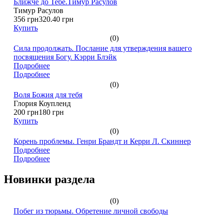
Ближче до Тебе.Тимур Расулов
Тимур Расулов
356 грн
320.40 грн
Купить
(0)
Сила продолжать. Послание для утверждения вашего
посвящения Богу. Кэрри Блэйк
Подробнее
Подробнее
(0)
Воля Божия для тебя
Глория Коупленд
200 грн
180 грн
Купить
(0)
Корень проблемы. Генри Брандт и Керри Л. Скиннер
Подробнее
Подробнее
Новинки раздела
(0)
Побег из тюрьмы. Обретение личной свободы