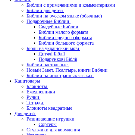
Библии с примечаниями и комментариями
Библии для детей
Библии на русском языке (обычные)
Подарочные Библии
Свадебные Библии
Библии малого формата
Библии среднего формата
Библии большого формата
Біблії на українській мові
Дитячі Біблії
Подарункові Біблії
Библии настольные
Новый Завет, Псалтырь, книги Библии
Библии на иностранных языках
Канцтовары
Блокноты
Ежедневники
Ручки
Тетради
Блокноты квадратные
Для детей
Развивающие игрушки
Сортеры
Стульчики для кормления