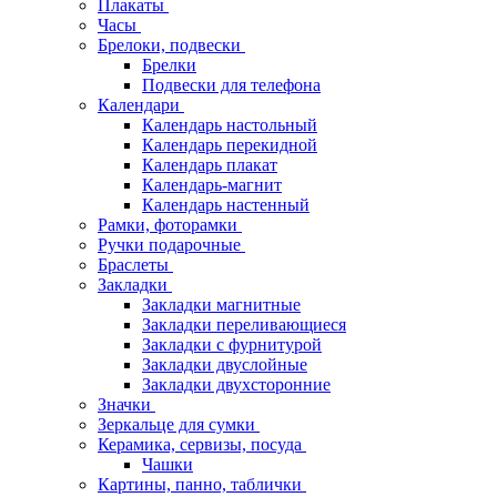
Плакаты
Часы
Брелоки, подвески
Брелки
Подвески для телефона
Календари
Календарь настольный
Календарь перекидной
Календарь плакат
Календарь-магнит
Календарь настенный
Рамки, фоторамки
Ручки подарочные
Браслеты
Закладки
Закладки магнитные
Закладки переливающиеся
Закладки с фурнитурой
Закладки двуслойные
Закладки двухсторонние
Значки
Зеркальце для сумки
Керамика, сервизы, посуда
Чашки
Картины, панно, таблички