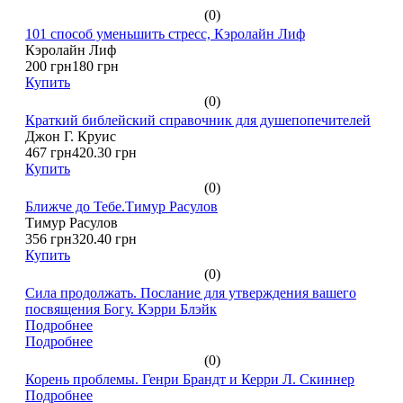
(0)
101 способ уменьшить стресс, Кэролайн Лиф
Кэролайн Лиф
200 грн
180 грн
Купить
(0)
Краткий библейский справочник для душепопечителей
Джон Г. Круис
467 грн
420.30 грн
Купить
(0)
Ближче до Тебе.Тимур Расулов
Тимур Расулов
356 грн
320.40 грн
Купить
(0)
Сила продолжать. Послание для утверждения вашего
посвящения Богу. Кэрри Блэйк
Подробнее
Подробнее
(0)
Корень проблемы. Генри Брандт и Керри Л. Скиннер
Подробнее