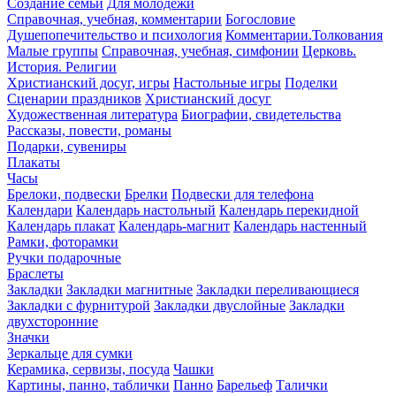
Создание семьи
Для молодежи
Справочная, учебная, комментарии
Богословие
Душепопечительство и психология
Комментарии.Толкования
Малые группы
Справочная, учебная, симфонии
Церковь.
История. Религии
Христианский досуг, игры
Настольные игры
Поделки
Сценарии праздников
Христианский досуг
Художественная литература
Биографии, свидетельства
Рассказы, повести, романы
Подарки, сувениры
Плакаты
Часы
Брелоки, подвески
Брелки
Подвески для телефона
Календари
Календарь настольный
Календарь перекидной
Календарь плакат
Календарь-магнит
Календарь настенный
Рамки, фоторамки
Ручки подарочные
Браслеты
Закладки
Закладки магнитные
Закладки переливающиеся
Закладки с фурнитурой
Закладки двуслойные
Закладки
двухсторонние
Значки
Зеркальце для сумки
Керамика, сервизы, посуда
Чашки
Картины, панно, таблички
Панно
Барельеф
Талички