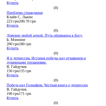
Купить
(0)
Проблема страждання
Клайв С. Льюис
223 грн
200.70 грн
Купить
(0)
Доверие любой ценой. Путь оборванца к Богу.
Б. Мэннинг
200 грн
180 грн
Купить
(0)
Я и депрессия. История победы над отчаянием и
душевными терзаниями.
В. Гайдучик
150 грн
135 грн
Купить
(0)
Победа над Голиафом. Честная книга о депрессии
В. Гайдучик
190 грн
171 грн
Купить
(0)