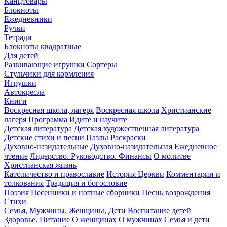
Канцтовары
Блокноты
Ежедневники
Ручки
Тетради
Блокноты квадратные
Для детей
Развивающие игрушки
Сортеры
Стульчики для кормления
Игрушки
Автокресла
Книги
Воскресная школа, лагеря
Воскресная школа
Христианские
лагеря
Программа Идите и научите
Детская литература
Детская художественная литература
Детские стихи и песни
Пазлы
Раскраски
Духовно-назидательные
Духовно-назидательная
Ежедневное
чтение
Лидерство. Руководство. Финансы
О молитве
Христианская жизнь
Католичество и православие
История Церкви
Комментарии и
толкования
Традиция и богословие
Поэзия
Песенники и нотные сборники
Песнь возрождения
Стихи
Семья, Мужчины, Женщины, Дети
Воспитание детей
Здоровье. Питание
О женщинах
О мужчинах
Семья и дети