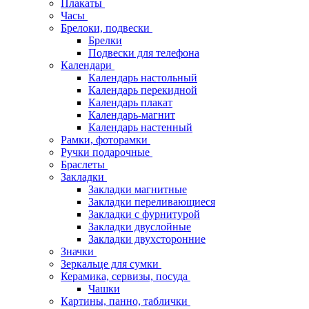
Плакаты
Часы
Брелоки, подвески
Брелки
Подвески для телефона
Календари
Календарь настольный
Календарь перекидной
Календарь плакат
Календарь-магнит
Календарь настенный
Рамки, фоторамки
Ручки подарочные
Браслеты
Закладки
Закладки магнитные
Закладки переливающиеся
Закладки с фурнитурой
Закладки двуслойные
Закладки двухсторонние
Значки
Зеркальце для сумки
Керамика, сервизы, посуда
Чашки
Картины, панно, таблички