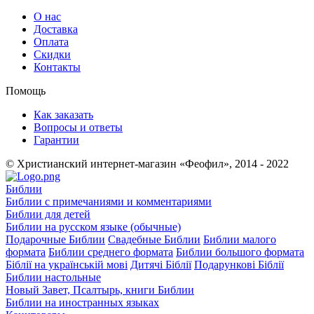
О нас
Доставка
Оплата
Скидки
Контакты
Помощь
Как заказать
Вопросы и ответы
Гарантии
© Христианский интернет-магазин «Феофил», 2014 - 2022
Библии
Библии с примечаниями и комментариями
Библии для детей
Библии на русском языке (обычные)
Подарочные Библии
Свадебные Библии
Библии малого
формата
Библии среднего формата
Библии большого формата
Біблії на українській мові
Дитячі Біблії
Подарункові Біблії
Библии настольные
Новый Завет, Псалтырь, книги Библии
Библии на иностранных языках