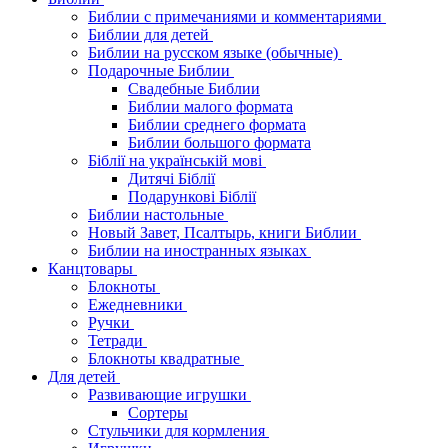
Библии с примечаниями и комментариями
Библии для детей
Библии на русском языке (обычные)
Подарочные Библии
Свадебные Библии
Библии малого формата
Библии среднего формата
Библии большого формата
Біблії на українській мові
Дитячі Біблії
Подарункові Біблії
Библии настольные
Новый Завет, Псалтырь, книги Библии
Библии на иностранных языках
Канцтовары
Блокноты
Ежедневники
Ручки
Тетради
Блокноты квадратные
Для детей
Развивающие игрушки
Сортеры
Стульчики для кормления