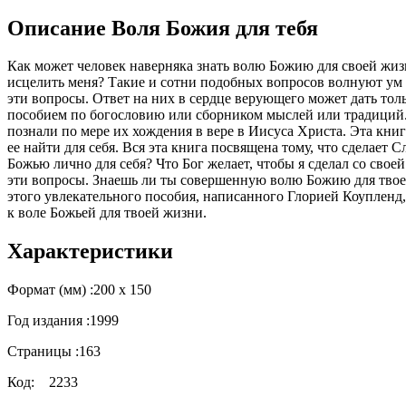
Описание Воля Божия для тебя
Как может человек наверняка знать волю Божию для своей жизн
исцелить меня? Такие и сотни подобных вопросов волнуют ум и
эти вопросы. Ответ на них в сердце верующего может дать тол
пособием по богословию или сборником мыслей или традиций.
познали по мере их хождения в вере в Иисуса Христа. Эта книга
ее найти для себя. Вся эта книга посвящена тому, что сделает
Божью лично для себя? Что Бог желает, чтобы я сделал со сво
эти вопросы. Знаешь ли ты совершенную волю Божию для твое
этого увлекательного пособия, написанного Глорией Коупленд,
к воле Божьей для твоей жизни.
Характеристики
Формат (мм) :
200 х 150
Год издания :
1999
Страницы :
163
Код:
2233