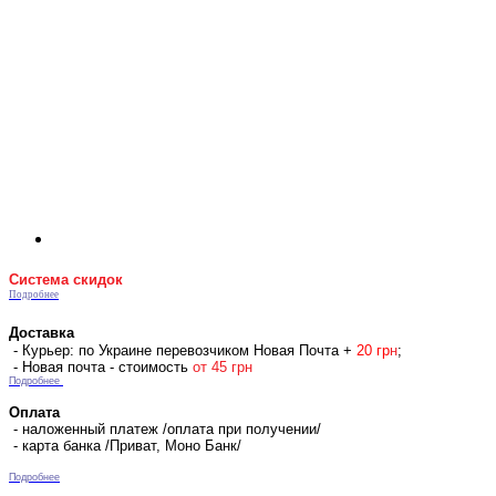
Система скидок
Подробнее
Доставка
- Курьер: по Украине перевозчиком Новая Почта +
2
0 гр
н
;
- Новая почта - стоимость
от 45 грн
Подробнее
Оплата
- наложенный платеж /оплата при получении/
- карта банка /Приват, Моно Банк/
Подробнее