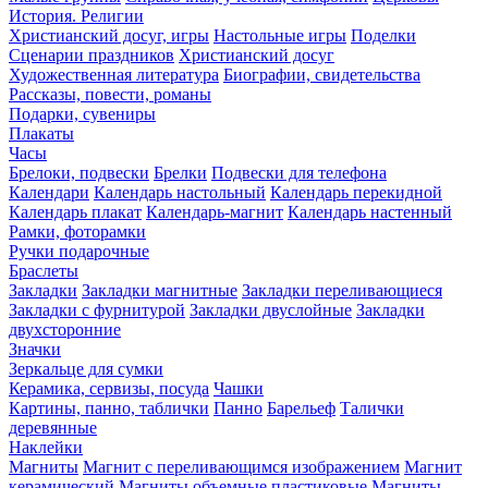
История. Религии
Христианский досуг, игры
Настольные игры
Поделки
Сценарии праздников
Христианский досуг
Художественная литература
Биографии, свидетельства
Рассказы, повести, романы
Подарки, сувениры
Плакаты
Часы
Брелоки, подвески
Брелки
Подвески для телефона
Календари
Календарь настольный
Календарь перекидной
Календарь плакат
Календарь-магнит
Календарь настенный
Рамки, фоторамки
Ручки подарочные
Браслеты
Закладки
Закладки магнитные
Закладки переливающиеся
Закладки с фурнитурой
Закладки двуслойные
Закладки
двухсторонние
Значки
Зеркальце для сумки
Керамика, сервизы, посуда
Чашки
Картины, панно, таблички
Панно
Барельеф
Талички
деревянные
Наклейки
Магниты
Магнит с переливающимся изображением
Магнит
керамический
Магниты объемные пластиковые
Магниты