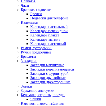
Плакаты
Часы
Брелоки, подвески
Брелки
Подвески для телефона
Календари
Календарь настольный
Календарь перекидной
Календарь плакат
Календарь-магнит
Календарь настенный
Рамки, фоторамки
Ручки подарочные
Браслеты
Закладки
Закладки магнитные
Закладки переливающиеся
Закладки с фурнитурой
Закладки двуслойные
Закладки двухсторонние
Значки
Зеркальце для сумки
Керамика, сервизы, посуда
Чашки
Картины, панно, таблички