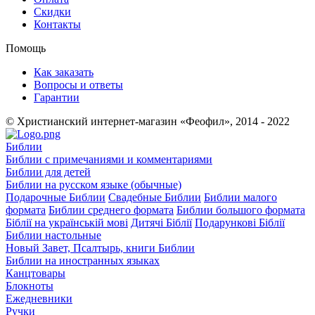
Скидки
Контакты
Помощь
Как заказать
Вопросы и ответы
Гарантии
© Христианский интернет-магазин «Феофил», 2014 - 2022
Библии
Библии с примечаниями и комментариями
Библии для детей
Библии на русском языке (обычные)
Подарочные Библии
Свадебные Библии
Библии малого
формата
Библии среднего формата
Библии большого формата
Біблії на українській мові
Дитячі Біблії
Подарункові Біблії
Библии настольные
Новый Завет, Псалтырь, книги Библии
Библии на иностранных языках
Канцтовары
Блокноты
Ежедневники
Ручки