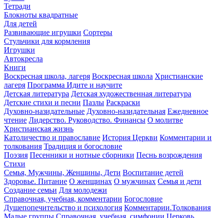
Тетради
Блокноты квадратные
Для детей
Развивающие игрушки
Сортеры
Стульчики для кормления
Игрушки
Автокресла
Книги
Воскресная школа, лагеря
Воскресная школа
Христианские
лагеря
Программа Идите и научите
Детская литература
Детская художественная литература
Детские стихи и песни
Пазлы
Раскраски
Духовно-назидательные
Духовно-назидательная
Ежедневное
чтение
Лидерство. Руководство. Финансы
О молитве
Христианская жизнь
Католичество и православие
История Церкви
Комментарии и
толкования
Традиция и богословие
Поэзия
Песенники и нотные сборники
Песнь возрождения
Стихи
Семья, Мужчины, Женщины, Дети
Воспитание детей
Здоровье. Питание
О женщинах
О мужчинах
Семья и дети
Создание семьи
Для молодежи
Справочная, учебная, комментарии
Богословие
Душепопечительство и психология
Комментарии.Толкования
Малые группы
Справочная, учебная, симфонии
Церковь.