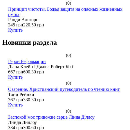
(0)
Принцип чистоты. Божья защита на опасных жизненных
путях
Рэнди Алькорн
245 грн
220.50 грн
Купить
Новинки раздела
(0)
Герои Реформации
Діана Клейн і Джоел Роберт Бікі
667 грн
600.30 грн
Купить
(0)
Озарение. Христианский путеводитель по чтению книг
Тони Рейнки
367 грн
330.30 грн
Купить
(0)
Заспокой моє тривожне серце Лінда Діллоу
Линда Диллоу
334 грн
300.60 грн