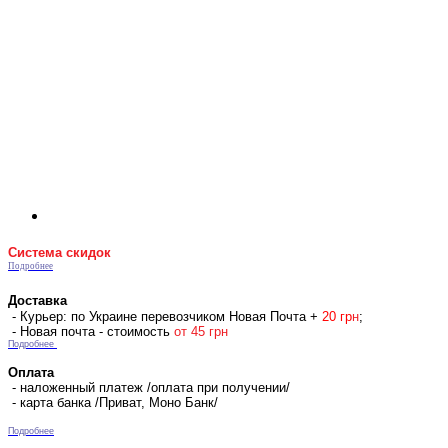
Система скидок
Подробнее
Доставка
- Курьер: по Украине перевозчиком Новая Почта +
2
0 гр
н
;
- Новая почта - стоимость
от 45 грн
Подробнее
Оплата
- наложенный платеж /оплата при получении/
- карта банка /Приват, Моно Банк/
Подробнее