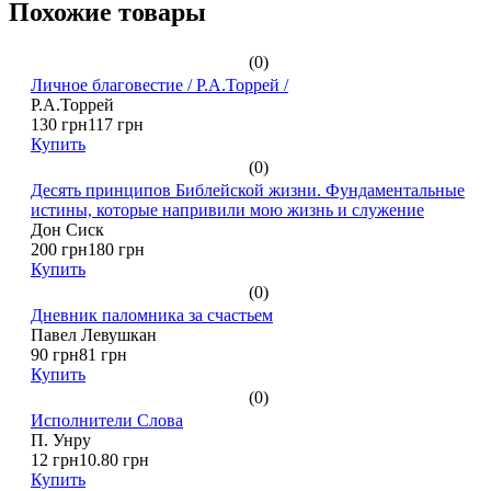
Похожие товары
(0)
Личное благовестие / Р.А.Торрей /
Р.А.Торрей
130 грн
117 грн
Купить
(0)
Десять принципов Библейской жизни. Фундаментальные
истины, которые напривили мою жизнь и служение
Дон Сиск
200 грн
180 грн
Купить
(0)
Дневник паломника за счастьем
Павел Левушкан
90 грн
81 грн
Купить
(0)
Исполнители Слова
П. Унру
12 грн
10.80 грн
Купить