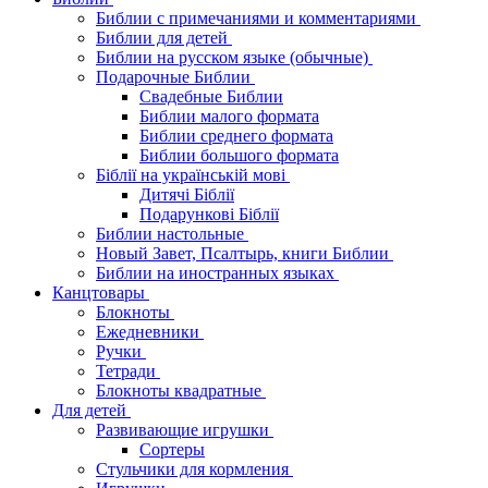
Библии с примечаниями и комментариями
Библии для детей
Библии на русском языке (обычные)
Подарочные Библии
Свадебные Библии
Библии малого формата
Библии среднего формата
Библии большого формата
Біблії на українській мові
Дитячі Біблії
Подарункові Біблії
Библии настольные
Новый Завет, Псалтырь, книги Библии
Библии на иностранных языках
Канцтовары
Блокноты
Ежедневники
Ручки
Тетради
Блокноты квадратные
Для детей
Развивающие игрушки
Сортеры
Стульчики для кормления