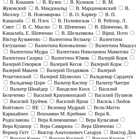
В. Кнышев
В. Кузин
В. Куликов
В. М.
Жуковский
В. Макдональд
В. Марцинковский
В.
Миллер
В. Новомирова
В. О. Карвер
В. П.
Кашалаба
В. Плох
В. Полиянская
В. Рейпир, Л.
Смит
В. С. Мысин
В. Шевченко
В. Шевченко, В.
Кашалаба, Е. Шевченко
В. Шельпякова
Вiршi. Ноти
Віктор Кузьменко
Валентина Велькер
Валентина
Евтушенко
Валентина Коноваленко
Валентина Мацкул
Валентина Мудра
Валентина Николаевна Маматова
Валентина Скирка
Валентина Юзвяк
Валерій Корж
Валерий Геворков
Валерий Кесов
Валерий Корж
Валерий Макеев
Валерий Поздняков
Валерий
Решетинский
Валерий Шумилин
Вальдемар Сардачук
Вальдемар Цорн
Вальтер Каспер
Вальтер Чантри
Вальтер Шнайдер
Ванделин Кнох
Василий
Беличенко
Василий Крапивницкий
Василий Пузанов
Василий Трубчик
Василий Ярош
Василь і Любов
Войтович
ВЕ
Велемир Мудрый
Вели-Матти
Карккайнен
Вениамин М. Крейман
Вера К.
Родославова
Вера Климошенко
Вера Кульгавая
Вера Кушнир
Вера Самарина
Вера Шевченко
Вернер Гитт
Виктор Анатольевич Сахарук
Виктор Дик
Виктор Копец
Виктор Коструб
Виктор Кротов