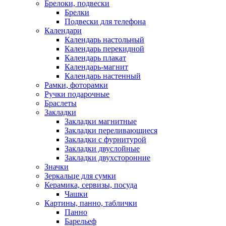
Брелоки, подвески
Брелки
Подвески для телефона
Календари
Календарь настольный
Календарь перекидной
Календарь плакат
Календарь-магнит
Календарь настенный
Рамки, фоторамки
Ручки подарочные
Браслеты
Закладки
Закладки магнитные
Закладки переливающиеся
Закладки с фурнитурой
Закладки двуслойные
Закладки двухсторонние
Значки
Зеркальце для сумки
Керамика, сервизы, посуда
Чашки
Картины, панно, таблички
Панно
Барельеф