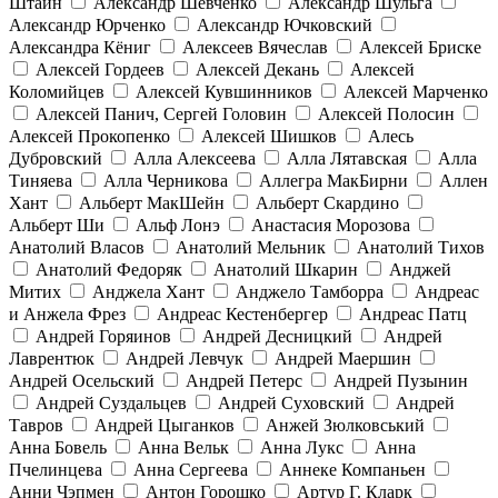
Штайн
Александр Шевченко
Александр Шульга
Александр Юрченко
Александр Ючковский
Александра Кёниг
Алексеев Вячеслав
Алексей Бриске
Алексей Гордеев
Алексей Декань
Алексей
Коломийцев
Алексей Кувшинников
Алексей Марченко
Алексей Панич, Сергей Головин
Алексей Полосин
Алексей Прокопенко
Алексей Шишков
Алесь
Дубровский
Алла Алексеева
Алла Лятавская
Алла
Тиняева
Алла Черникова
Аллегра МакБирни
Аллен
Хант
Альберт МакШейн
Альберт Скардино
Альберт Ши
Альф Лонэ
Анастасия Морозова
Анатолий Власов
Анатолий Мельник
Анатолий Тихов
Анатолий Федоряк
Анатолий Шкарин
Анджей
Митих
Анджела Хант
Анджело Тамборра
Андреас
и Анжела Фрез
Андреас Кестенбергер
Андреас Патц
Андрей Горяинов
Андрей Десницкий
Андрей
Лаврентюк
Андрей Левчук
Андрей Маершин
Андрей Осельский
Андрей Петерс
Андрей Пузынин
Андрей Суздальцев
Андрей Суховский
Андрей
Тавров
Андрей Цыганков
Анжей Зюлковський
Анна Бовель
Анна Вельк
Анна Лукс
Анна
Пчелинцева
Анна Сергеева
Аннеке Компаньен
Анни Чэпмен
Антон Горошко
Артур Г. Кларк