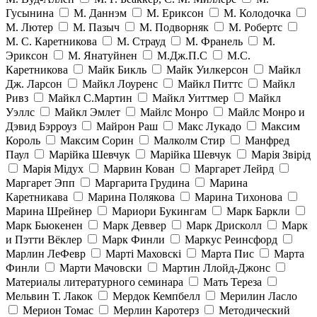
Гусынина
М. Даннэм
М. Ериксон
М. Колодочка
М. Лютер
М. Пазыч
М. Подворняк
М. Робертс
М. С. Каретникова
М. Страуд
М. Франель
М.
Эриксон
М. Янатуйнен
М.Дж.П.С
М.С.
Каретникова
Майк Бикль
Майк Уилкерсон
Майкл
Дж. Ларсон
Майкл Лоуренс
Майкл Питтс
Майкл
Ривз
Майкл С.Мартин
Майкл Уиттмер
Майкл
Уэллс
Майкл Эмлет
Майлс Монро
Майлс Монро и
Дэвид Бэрроуз
Майрон Раш
Макс Лукадо
Максим
Король
Максим Сорин
Малколм Стир
Манфред
Паул
Марійка Шевчук
Марійка Шевчук
Марія Звірід
Марія Мідух
Марвин Кован
Маргарет Лейрд
Маргарет Эпп
Маргарита Грудина
Марина
Каретникава
Марина Полякова
Марина Тихонова
Марина Шрейнер
Мариори Букингам
Марк Баркли
Марк Бьюкенен
Марк Деввер
Марк Дрисколл
Марк
и Пэтти Вёклер
Марк Финли
Маркус Реинсфорд
Марлин ЛеФевр
Марті Маховскі
Марта Пис
Марта
Финли
Марти Мачовски
Мартин Ллойд-Джонс
Материалы литературного семинара
Мать Тереза
Мельвин Т. Лакок
Мердок Кемпбелл
Мерилин Ласло
Мерион Томас
Мерлин Каротерз
Методический