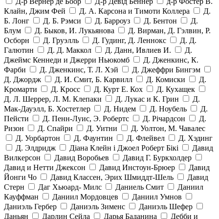
Д-р Вернер де Боор
Д-р Девід Беннер
д-р Фостер В.
Клайн, Джим Фей
Д. А. Карсона и Тимоти Коллера
Д.
Б. Лонг
Д. Б. Рэмси
Д. Барроуз
Д. Бентон
Д.
Блум
Д. Быков, И. Лукьянова
Д. Вирман, Д. Гэлвин, Р.
Осборн
Д. Груэлль
Д. Гудинг, Д. Леннокс
Д. Д.
Галютин
Д. Д. Маккол
Д. Данн, Ивлиев И.
Д.
Джеймс Кеннеди и Джерри Ньюкомб
Д. Дженкинс, К.
Фарби
Д. Дженкинс, Т. Л. Хэй
Д. Джеффри Бингэм
Д. Джордж
Д. И. Смит, Б. Карвилл
Д. Комиски
Д.
Кромарти
Д. Кросс
Д. Курт Е. Кох
Д. Кухащек
Д. Л. Шеррер, Л. М. Клепаки
Д. Лукас и К. Грин
Д.
Мак-Дауэлл, Б. Хостетлер
Д. Нидем
Д. Ноубель
Д.
Пейсти
Д. Пенн-Луис, Э. Робертс
Д. Річардсон
Д.
Ризон
Д. Спайри
Д. Уитни
Д. Уолтон, М. Чавалес
Д. Уорбартон
Д. Фаунтин
Д. Флейвел
Д. Хэдинг
Д. Элдридж
Діана Клейн і Джоел Роберт Бікі
Давид
Вилкерсон
Давид Воробьев
Давид Г. Буркхолдер
Давид и Нетти Джексон
Давид Инстоун-Брюер
Давид
Йонги Чо
Давид Классен, Эрих Шмиддт-Шель
Давид
Стерн
Даг Хьюард- Милс
Даниель Смит
Даниил
Кауффман
Даниил Мордовцев
Даниил Умнов
Даниэль Гербер
Даниэль Зименс
Даниэль Шефер
Даньян
Дарлин Сейла
Дарья Баданина
Дебби и