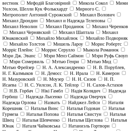
вестник
Мефодій Благовірний
Микола Сокол
Мими
Уилсон, Шелли Кук Фолькхардт
Мирного С.
Митрополит Антоний Сурожский
Михаил Волович
Михаил Дрондин
Михаил и Надежда Телеповы
Михаил Неволин
Михаил Проданюк
Михаил Черенков
Михаил Чернявский
Михаил Шаптала
Михаил
Юнаковский
Михайло Михайлюк
Михайло Подворняк
Михайло Толстов
Мишель Лароу
Морис Робертс
Морріс Плейнс
Моррис Серулло
Мыкола Романюк
Мэри Дж. Эванс
Мэри Менз Саймон
Мэри Руфь Своуп
Мэри Сомервиль
Мэтью Генри
Мэтью Мид
Мэтью Фрейзер
Н. А. Александренко
Н. В. Порублев,
Н. Г. Калмыков
Н. Демосс
Н. Ирала
Н. Камерон
Н. Мазуровский
Н. Моузер
Н. Н. Сизов
Н. П.
Исаева
Н. С. Уилсон, Л. К. Тейлор
Н. Салов-Астахов
Н.В. Горбач
Нікі Гамбл
Надія Колядич
Надежда
Гербиш
Надежда Лысенко
Надежда Оверчук
Надежда Орлова
Назвать
Найджел Лейси
Наталія
Корешняк
Наталья Винс
Наталья Годован
Наталья
Гурмеза
Наталья Попова
Наталья Свистун
Наталья
Швец
Наталья Шевченко
Наталья Щеглова
Наталья
Юнак
Наталя Чайковська
Натаниэль Гортворн