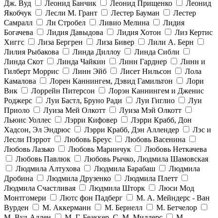
Дж. Вуд
Леонид Банчик
Леонид Прищенко
Леонид
Якобчук
Лесли М. Грант
Лестер Бауман
Лестер
Самралл
Ли Стробел
Ливио Мелина
Лидия
Богачева
Лидия Давыдова
Лидия Хотон
Лиз Кертис
Хиггс
Лиза Бергрен
Лиза Бивер
Лили А. Берн
Лилия Рыбакова
Линда Диллоу
Линда Сибли
Линда Скот
Линда Чайкин
Линн Гарднер
Линн и
Гилберт Моррис
Линн Эйб
Лисет Нильсон
Лола
Камалова
Лорен Каннингем, Дэвид Гамильтон
Лори
Вик
Лоррейн Питерсон
Лорэн Каннингем и Дженис
Роджерс
Луи Бастл, Бруно Ради
Луи Гиглио
Луи
Приоло
Луиза Мей Олкотт
Луиза Мэй Олкотт
Льюис Уоллес
Лэрри Кифовер
Лэрри Крабб, Дон
Хадсон, Эл Эндрюс
Лэрри Крабб, Дэн Аллендер
Лэс и
Лесли Пэррот
Любовь Бреус
Любовь Васенина
Любовь Лазько
Любовь Маринчук
Любовь Неткачева
Любовь Павлюк
Любовь Рычко, Людмила Шамовская
Людмила Алтухова
Людмила Барабаш
Людмила
Дробина
Людмила Друзенко
Людмила Плетт
Людмила Счастливая
Людмила Шторк
Люси Мод
Монтгомери
Лютс фон Падберг
М. А. Мейндерс - Ван
Вурден
М. Аккерманн
М. Бернелл
М. Бетчелор
М. Вуд-Аллен
М. Г. Беаккер, С. М. Миллерс
М.