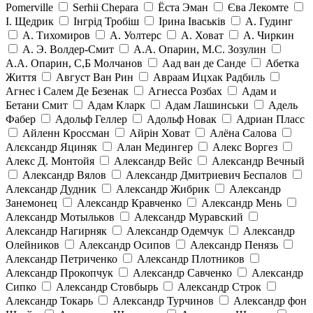
Pomerville
Serhii Chepara
Ёста Эман
Єва Лекомте
І. Щедрик
Інгрід Тробіш
Ірина Іваськів
А. Гудинг
А. Тихомиров
А. Уолтерс
А. Ховат
А. Чиркин
А. Э. Волдер-Смит
А.А. Опарин, М.С. Зозулин
А.А. Опарин, С,Б Молчанов
Аад ван де Санде
Абетка
Життя
Август Ван Рин
Авраам Ицхак Радбиль
Агнес і Салем Де Безенак
Агнесса Розбах
Адам и
Бетани Смит
Адам Кларк
Адам Лашинськи
Адель
Фабер
Адольф Геллер
Адольф Новак
Адриан Пласс
Айленн Кроссман
Айрін Ховат
Алёна Салова
Алєксандр Яциняк
Алан Медингер
Алекс Воргез
Алекс Д. Монтойя
Александр Вейс
Александр Вечный
Александр Вялов
Александр Дмитриевич Беспалов
Александр Дудник
Александр Жибрик
Александр
Занемонец
Александр Кравченко
Александр Мень
Александр Мотыльков
Александр Муравский
Александр Нагирняк
Александр Одемчук
Александр
Олейников
Александр Осипов
Александр Пенязь
Александр Петриченко
Александр Плотников
Александр Прокопчук
Александр Савченко
Александр
Сипко
Александр Стовбырь
Александр Строк
Александр Токарь
Александр Турчинов
Александр фон