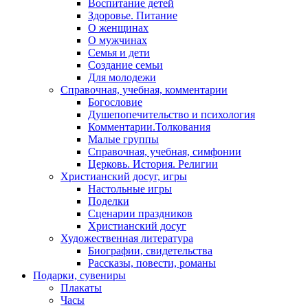
Воспитание детей
Здоровье. Питание
О женщинах
О мужчинах
Семья и дети
Создание семьи
Для молодежи
Справочная, учебная, комментарии
Богословие
Душепопечительство и психология
Комментарии.Толкования
Малые группы
Справочная, учебная, симфонии
Церковь. История. Религии
Христианский досуг, игры
Настольные игры
Поделки
Сценарии праздников
Христианский досуг
Художественная литература
Биографии, свидетельства
Рассказы, повести, романы
Подарки, сувениры
Плакаты
Часы