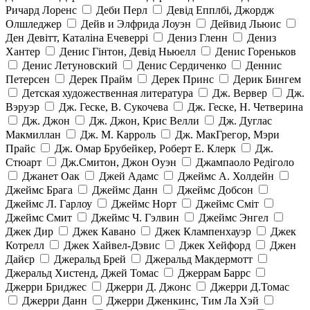
Ричард Лоренс
Деби Перл
Девід Епплбі, Джордж
Олшледжер
Дейв и Элфрида Лоуэн
Дейвид Льюис
Ден Девітт, Каталіна Ечеверрі
Дениз Гленн
Дениз
Хантер
Денис Гінтон, Девід Ньюелл
Денис Гореньков
Денис Летуновский
Денис Сердиченко
Деннис
Петерсен
Дерек Прайм
Дерек Принс
Дерик Бингем
Детская художественная литература
Дж. Вервер
Дж.
Вэруэр
Дж. Геске, В. Сукочева
Дж. Геске, Н. Четверина
Дж. Джон
Дж. Джон, Крис Велли
Дж. Дуглас
Макмиллан
Дж. М. Карроль
Дж. МакГрегор, Мэри
Прайс
Дж. Омар Брубейкер, Роберт Е. Клерк
Дж.
Стюарт
Дж.Смитон, Джон Оуэн
Джампаоло Редіголо
Джанет Оак
Джей Адамс
Джеймс А. Холдейн
Джеймс Брага
Джеймс Данн
Джеймс Добсон
Джеймс Л. Гарлоу
Джеймс Норт
Джеймс Сміт
Джеймс Смит
Джеймс Ч. Гэлвин
Джеймс Энгел
Джек Дир
Джек Кавано
Джек Клампенхауэр
Джек
Котрелл
Джек Хайвел-Дэвис
Джек Хейфорд
Джен
Дайєр
Джеральд Брей
Джеральд Макдермотт
Джеральд Хистенд, Джей Томас
Джеррам Баррс
Джерри Бриджес
Джерри Д. Джонс
Джерри Д.Томас
Джерри Данн
Джерри Дженкинс, Тим Ла Хэй