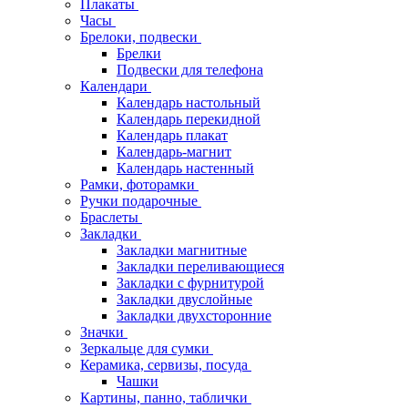
Плакаты
Часы
Брелоки, подвески
Брелки
Подвески для телефона
Календари
Календарь настольный
Календарь перекидной
Календарь плакат
Календарь-магнит
Календарь настенный
Рамки, фоторамки
Ручки подарочные
Браслеты
Закладки
Закладки магнитные
Закладки переливающиеся
Закладки с фурнитурой
Закладки двуслойные
Закладки двухсторонние
Значки
Зеркальце для сумки
Керамика, сервизы, посуда
Чашки
Картины, панно, таблички