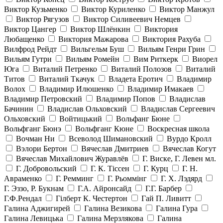
Виктор Кузьменко
Виктор Куриленко
Виктор Манжул
Виктор Рягузов
Виктор Силивеевич Немцев
Виктор Цангер
Виктор Шлёнкин
Виктория
Любащенко
Виктория Мажарова
Виктория Рахуба
Вилфрод Рейдт
Вильгельм Буш
Вильям Генри Грин
Вильям Гутри
Вильям Ромейн
Вим Риткерк
Виорел
Юга
Виталий Петренко
Виталий Полозов
Виталий
Титов
Виталий Ткачук
Владета Еротич
Владимир
Волох
Владимир Илюшенко
Владимир Имакаев
Владимир Петровский
Владимир Попов
Владислав
Бачинин
Владислав Ольховский
Владислав Сергеевич
Ольховский
Войтицький
Вольфанг Бюне
Вольфганг Бюнэ
Вольфганг Кюне
Воскресная школа
Вочман Ни
Всеволод Шимановский
Вурдо Кролл
Вэлори Бертон
Вячеслав Дмитриев
Вячеслав Когут
Вячеслав Михайлович Журавлёв
Г. Виске, Г. Левен мл.
Г. Добровольский
Г. К. Тiссен
Г. Курц
Г. Н.
Авраменко
Г. Ремминг
Г. Рьоммінг
Г. Х. Лэдярд
Г. Эззо, Р. Букнам
Г.А. Айронсайд
Г.Г. Барбер
Г.Ф.Рендал
Гілберт К. Честертон
Гай П. Ливитт
Галина Аджигирей
Галина Везикова
Галина Гура
Галина Левицька
Галина Мерзлякова
Галина