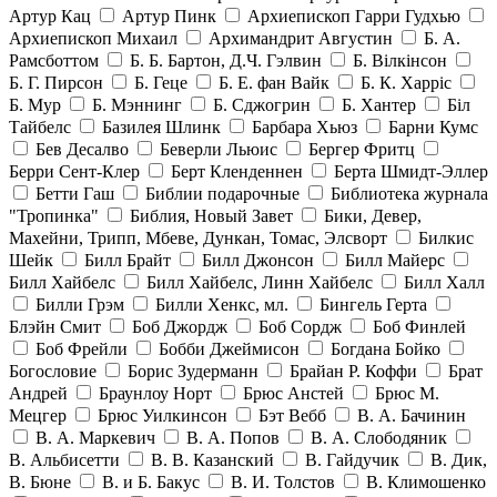
Артур Кац
Артур Пинк
Архиепископ Гарри Гудхью
Архиепископ Михаил
Архимандрит Августин
Б. А.
Рамсботтом
Б. Б. Бартон, Д.Ч. Гэлвин
Б. Вілкінсон
Б. Г. Пирсон
Б. Геце
Б. Е. фан Вайк
Б. К. Харріс
Б. Мур
Б. Мэннинг
Б. Сджогрин
Б. Хантер
Біл
Тайбелс
Базилея Шлинк
Барбара Хьюз
Барни Кумс
Бев Десалво
Беверли Льюис
Бергер Фритц
Берри Сент-Клер
Берт Кленденнен
Берта Шмидт-Эллер
Бетти Гаш
Библии подарочные
Библиотека журнала
"Тропинка"
Библия, Новый Завет
Бики, Девер,
Махейни, Трипп, Мбеве, Дункан, Томас, Элсворт
Билкис
Шейк
Билл Брайт
Билл Джонсон
Билл Майерс
Билл Хайбелс
Билл Хайбелс, Линн Хайбелс
Билл Халл
Билли Грэм
Билли Хенкс, мл.
Бингель Герта
Блэйн Смит
Боб Джордж
Боб Сордж
Боб Финлей
Боб Фрейли
Бобби Джеймисон
Богдана Бойко
Богословие
Борис Зудерманн
Брайан Р. Коффи
Брат
Андрей
Браунлоу Норт
Брюс Анстей
Брюс М.
Мецгер
Брюс Уилкинсон
Бэт Вебб
В. А. Бачинин
В. А. Маркевич
В. А. Попов
В. А. Слободяник
В. Альбисетти
В. В. Казанский
В. Гайдучик
В. Дик,
В. Бюне
В. и Б. Бакус
В. И. Толстов
В. Климошенко