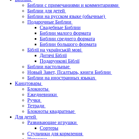
Библии с примечаниями и комментариями
Библии для детей
Библии на русском языке (обычные)
Подарочные Библии
Свадебные Библии
Библии малого формата
Библии среднего формата
Библии большого формата
Біблії на українській мові
Дитячі Біблії
Подарункові Біблії
Библии настольные
Новый Завет, Псалтырь, книги Библии
Библии на иностранных языках
Канцтовары
Блокноты
Ежедневники
Ручки
Тетради
Блокноты квадратные
Для детей
Развивающие игрушки
Сортеры
Стульчики для кормления