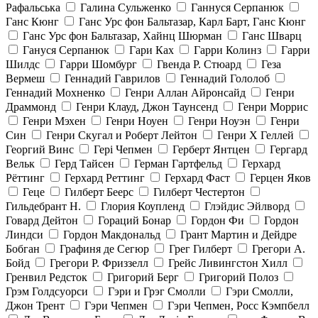
Рафальська
Галина Сульженко
Ганнуся Серпанюк
Ганс Кюнг
Ганс Урс фон Бальтазар, Карл Барт, Ганс Кюнг
Ганс Урс фон Бальтазар, Хайнц Шюрман
Ганс Шварц
Гануся Серпанюк
Гари Ках
Гарри Колинз
Гарри
Шилдс
Гарри Шомбург
Гвенда Р. Стюард
Геза
Вермеш
Геннадий Гаврилов
Геннадий Гололоб
Геннадий Мохненко
Генри Аллан Айронсайд
Генри
Драммонд
Генри Клауд, Джон Таунсенд
Генри Моррис
Генри Мэхен
Генри Ноуен
Генри Ноуэн
Генри
Син
Генри Скугал и Роберт Лейтон
Генри Х Геллей
Георгий Винс
Гері Чепмен
Герберт Янтцен
Гергард
Вельк
Герд Тайсен
Герман Гартфельд
Герхард
Рёттинг
Герхард Реттинг
Герхард Фаст
Герцен Яков
Геце
Гилберт Беерс
Гилберт Честертон
Гильдебрант Н.
Глория Коупленд
Глэйдис Эйлворд
Говард Дейтон
Гораций Бонар
Гордон Фи
Гордон
Линдси
Гордон Макдональд
Грант Мартин и Дейдре
Бобган
Графиня де Сегюр
Грег Гилберт
Грегори А.
Бойд
Грегори Р. Фриззелл
Грейс Ливингстон Хилл
Гренвил Редсток
Григорий Берг
Григорий Полоз
Грэм Голдсуорси
Гэри и Грэг Смолли
Гэри Смолли,
Джон Трент
Гэри Чепмен
Гэри Чепмен, Росс Кэмпбелл