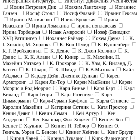
Иностранная литература
Институт Движения Ученичества
Иоанн Петрович Дик
Иоахим Лангхамер
Иоганнес
Ганзен
Иосиф Столл
Иосиф Флавий
Ирвинг Гексам
Ириина Матвиенко
Ирина Бродская
Ирина
Иваськив
Ирина Ломакина
ирина поплавская
Ирина Торбецкая
Исаак Амвросий
Йозеф (Бенедикт
ХVI) Ратцингер
Йоханнес Раймер
Йохем Даума
К.
І. Хоккінг, М. Хорлокк
К. Вон Шмид
К. Вунненберг
К. Г. Врейхденгил
К. Девис
К. Джон Коллинз
К.
Дэвис
К. К. Алави
К. Кинер
К. Махейни, Н.
Махейни Уитакер
К. Прохоров
К. Хэм, К. Виланд, Д.
Баттен
К. Шварц
К. Шмидт
К.В.Михолав
Кайл
Айдлмен
Кардер Дейв, Дженике Дункан
Карен
Армстронг
Карен Ли-Тор
Карен МакКензи
Карен
Моррис и Род Моррис
Кари Винье
Карл Барт
Карл
Виланд
Карл Генри
Карл Розениус
Карл
Циммерманн
Карл-Герман Кауфман
Карла Стивенс
Каролин Махейни
Катерина Сотник
Катя Проктор
Кевин Деянг
Кевин Леман
Кей Артур
Кен
Андерсон
Кен Бланшар, Фил Ходжес
Кеннет Боа
Кеннет Г. Хаукинс
Кеннет Н. Тейлор
Кеннет О.
Генгель, Уорен С. Бенсон
Кеннет Хейгин
Кент Брауер
Кирил Давей
Кирилл Лукарис
Кирк Фарнсворт