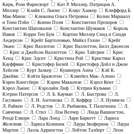
Кирк, Рози Фарнсворт
Кит Р. Миллер, Патриция А.
Миллер
Клайв С. Льюис
Клаус Хаакер
Клиффорд Б.
Мак-Манис
Клюкина Ольга Петровна
Колин Маршалл
и Тони Пэйн
Конни Пэлм
Константин Прохоров
Константин Шаповалов
Константин Шумаков
Король
Иаков
Корри Тен Бум
Кортни Миллер Снид и Синди
Андерсон
Крейг Бартоломью, Майкл Гохин
Крейг
Эванс
Крис Валлотон
Крис Валлоттон, Билл Джонсон
Крис и Джейсон Валлоттон
Крис Тайгрин
Крис
Хенд
Крис Эдсит
Кристина Рой
Кристмас Карол
Кауффман
Кристофер Билей
Кристофер Дойл и Джон
Хейсом
Курт Залкер
Кушнерук Анна
Кэй К.
Джеймс
Кэйти Бразелтон
Кэмпбел Мак- Алпин
Кэрен Кингсбери
Кэрин Маккензи
Кэрол Кент
Кэрол Льюис
Кэролайн Лиф
Кэтрин Кульман
Кэтрин Патерсон
Л. Б. Кауман
Л. Быстрова
Л.
Гассманн
Л. И. Антонова
Л. Кеффер
Л. Нуммела
Л. Райкен
Л. Редсток
Л. Рыбакова, Т. Палаткина
Л.
Савченко
Л. Стил
Ліза Велчер
Лінда Вашингтон,
Ренді Елкорн
Лара Лонд
Лари Баркетт
Лариса
Железняк
Лариса Козинюк
Лаура Звоферинк
Лаура
Мартин
Лаэль Аррингтон
Лейтон Талберт
Леон