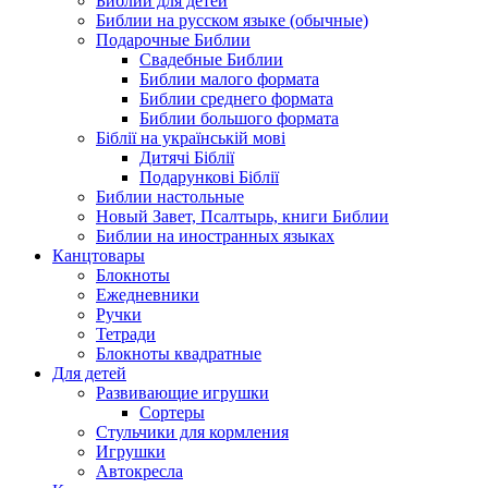
Библии для детей
Библии на русском языке (обычные)
Подарочные Библии
Свадебные Библии
Библии малого формата
Библии среднего формата
Библии большого формата
Біблії на українській мові
Дитячі Біблії
Подарункові Біблії
Библии настольные
Новый Завет, Псалтырь, книги Библии
Библии на иностранных языках
Канцтовары
Блокноты
Ежедневники
Ручки
Тетради
Блокноты квадратные
Для детей
Развивающие игрушки
Сортеры
Стульчики для кормления
Игрушки
Автокресла