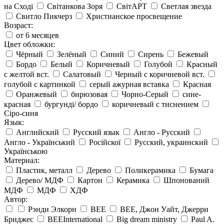
на Сході
Світанкова Зоря
СвітАРТ
Светлая звезда
Свитло Пикчерз
Христианское просвещение
Возраст:
от 6 месяцев
Цвет обложки:
Чёрный
Зелёный
Синий
Сирень
Бежевый
Бордо
Белый
Коричневый
Голубой
Красный
с желтой вст.
Салатовый
Черный с коричневой вст.
голубой с картинкой
серый ажурная вставка
Красная
Оранжевый
бирюзовая
Чорно-Серый
сине-
красная
бургунді/ бордо
коричневый с тиснением
Сіро-синя
Язык:
Английский
Русский язык
Англо - Русский
Англо - Український
Російскої
Русский, украинский
Українською
Материал:
Пластик, металл
Дерево
Поликерамика
Бумага
Дерево/ МДФ
Картон
Керамика
Шпонований
МДФ
МДФ
ХДФ
Автор:
Рэнди Элкорн
BEE
BEE, Джон Уайт, Джерри
Бриджес
BEEInternational
Big dream ministry
Paul A.