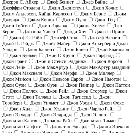
Джерри С. Айхер
Джеф Беннет
Джеф Вайнс
Джеффри Стодард
Джил Джонстоун
Джил Холис
Джим Андерсон, Хайди Карлссон
Джим Бернс
Джим
Джордж
Джим Конви
Джим Оуэн
Джин Гец
Джин Гибсон
Джин Эдвардс
Джина Холмс
Джо
Берри
Джоанна Уивер
Джоди Хоч
Джозеф Принс
Джозеф С. Райл
Джозеф Столл
Джозеф Эллаин
Джой П. Гейдж
Джойс Майер
Джон Анкербер и Джон
Уэлдон
Джон Барнетт
Джон Бивер
Джон Бланшард
Джон Буньян
Джон Г. Круис
Джон Гарфилд
Джон Грант
Джон и Стейси Элдридж
Джон Корсон
Джон Лейк
Джон МакАртур
Джон МакАртур-младший
Джон Максвелл
Джон Мерфи
Джон Миллер
Джон Мэйсон
Джон Нельсон Дарби
Джон Ньютон
Джон Оуэн
Джон Оуэн
Джон Пайпер
Джон Паттон
Джон Поллок
Джон Райл
Джон Стормер
Джон
Стотт
Джон Таллаш
Джон Таунсенд
Джон
Торнберн
Джон Уилмот
Джон Уэсли
Джон Фокс
Джон Халл
Джон Хэдинг
Джон Чарльз Райл
Джон Экхардт
Джон Элдридж
Джон Эллиот
Джонатан Карсвел, Джоанна Райт
Джонатан Лиман
Джонатан Сарфати
Джонатан Эдвардс
Джони Эрексон
Тада
Джонотан Эдвардс
Джордж В. Буш
Джордж