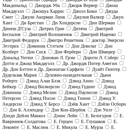
Макдональд
Джордж Уба
Джорж Вервер
Джош
Макдауэлл
Джошуа Харрис
Джоэл Бики
Джуда
Смит
Джули Акерман Линк
Джулия Валкер
Джун
Хант
Ди Брестин
Ди Хендерсон
Дин Шерман
Динеш Д'Суза
Дитрих Гран
Дитяча
Дмитрий
Беспалов
Дмитрий Волошенюк
Дмитрий Ищенко
Дмитрий Федорук
Дмитро Решетник
доктор Эмерсон
Эггерих
Доминик Стэтхем
Дон Девельт
Дон
Колберт
Дон Сиск
Дон Ферберн
Дон Шмирер
Дональд Уитни
Донован Л. Грэм
Дороти Л. Сэйерс
Дотти и Джош Макдауэлл
Др. Джордж Питер Амегин
Др. Дон Бэттен и Др. Джонатан Сарфати
Дуайт Гюнтер
Дудельзак Мария
Духовно-назидательная
Дьюи
Робертс
Дэвид Алан Блэк
Дэвид Анно
Дэвид
Бейкер
Дэвид Вилкерсон
Дэвид Гудинг
Дэвид
Дэвиниш
Дэвид Мелин
Дэвид Паулисон
Дэвид
Петерсен
Дэвид Посон
Дэвид Тинни
Дэвид У.
Андерсон
Дэвид У. Берсо
Дэйв Хант
Дэйзи Осборн
Дэн Б. Алленднр
Дэн Кон-Шербок
Дэн Уилт
Дэнди Дейли Маккол
Дэнис Лейн
Е. Белогуров
Е.
Вавринюк-Солдатова
Е. Герцен
Е. Глушаков
Е.
Лекомте
Е. Маслюк
Е. Микула
Е. Мурза
Е.