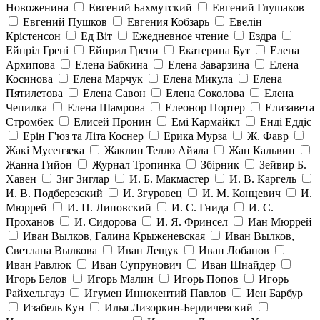
Новоженина
Евгений Бахмутский
Евгений Глушаков
Евгений Пушков
Евгения Кобзарь
Евелін
Крістенсон
Ед Віт
Ежедневное чтение
Ездра
Ейпріл Грені
Ейприл Грени
Екатерина Бут
Елена
Архипова
Елена Бабкина
Елена Заварзина
Елена
Косинова
Елена Марчук
Елена Микула
Елена
Пятилетова
Елена Савон
Елена Соколова
Елена
Чепилка
Елена Шамрова
Елеонор Портер
Елизавета
Стромбек
Елисей Пронин
Емі Кармайкл
Ендi Еддiс
Ерін Г'юз та Літа Коснер
Ерика Мурза
Ж. Фавр
Жакі Мусензека
Жаклин Телло Айяла
Жан Кальвин
Жанна Гийон
Журнал Тропинка
Збірник
Зейвир Б.
Хавен
Зиг Зиглар
И. Б. Макмастер
И. В. Каргель
И. В. Подберезский
И. Згуровец
И. М. Концевич
И.
Мюррей
И. П. Липовский
И. С. Гнида
И. С.
Проханов
И. Сидорова
И. Я. Фринсел
Иан Мюррей
Иван Вылков, Галина Крыженевская
Иван Вылков,
Светлана Вылкова
Иван Лещук
Иван Лобанов
Иван Равлюк
Иван Супрунович
Иван Шнайдер
Игорь Белов
Игорь Малин
Игорь Попов
Игорь
Райхельгауз
Игумен Иннокентий Павлов
Иен Барбур
Изабель Кун
Илья Лизоркин-Бердичевский