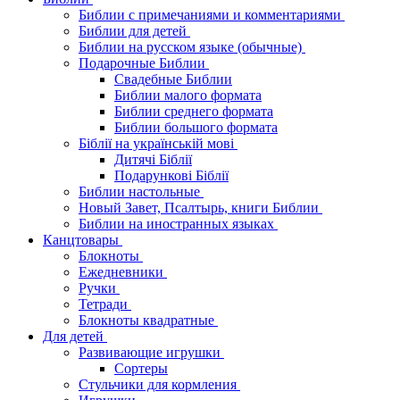
Библии с примечаниями и комментариями
Библии для детей
Библии на русском языке (обычные)
Подарочные Библии
Свадебные Библии
Библии малого формата
Библии среднего формата
Библии большого формата
Біблії на українській мові
Дитячі Біблії
Подарункові Біблії
Библии настольные
Новый Завет, Псалтырь, книги Библии
Библии на иностранных языках
Канцтовары
Блокноты
Ежедневники
Ручки
Тетради
Блокноты квадратные
Для детей
Развивающие игрушки
Сортеры
Стульчики для кормления