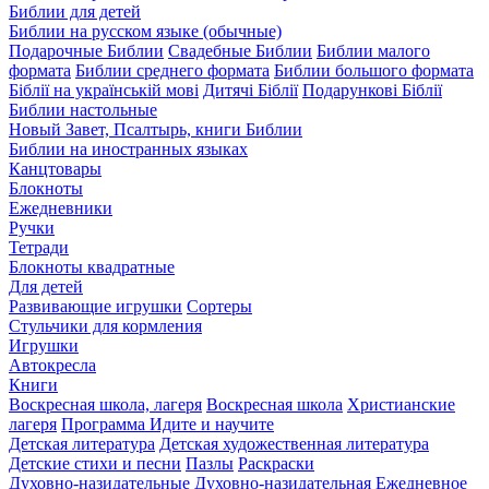
Библии для детей
Библии на русском языке (обычные)
Подарочные Библии
Свадебные Библии
Библии малого
формата
Библии среднего формата
Библии большого формата
Біблії на українській мові
Дитячі Біблії
Подарункові Біблії
Библии настольные
Новый Завет, Псалтырь, книги Библии
Библии на иностранных языках
Канцтовары
Блокноты
Ежедневники
Ручки
Тетради
Блокноты квадратные
Для детей
Развивающие игрушки
Сортеры
Стульчики для кормления
Игрушки
Автокресла
Книги
Воскресная школа, лагеря
Воскресная школа
Христианские
лагеря
Программа Идите и научите
Детская литература
Детская художественная литература
Детские стихи и песни
Пазлы
Раскраски
Духовно-назидательные
Духовно-назидательная
Ежедневное