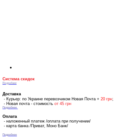
Система скидок
Подробнее
Доставка
- Курьер: по Украине перевозчиком Новая Почта +
2
0 гр
н
;
- Новая почта - стоимость
от 45 грн
Подробнее
Оплата
- наложенный платеж /оплата при получении/
- карта банка /Приват, Моно Банк/
Подробнее