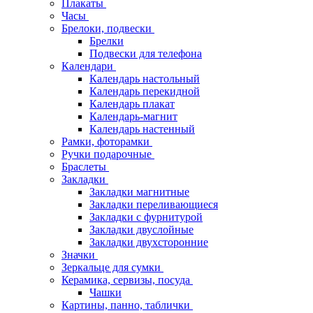
Плакаты
Часы
Брелоки, подвески
Брелки
Подвески для телефона
Календари
Календарь настольный
Календарь перекидной
Календарь плакат
Календарь-магнит
Календарь настенный
Рамки, фоторамки
Ручки подарочные
Браслеты
Закладки
Закладки магнитные
Закладки переливающиеся
Закладки с фурнитурой
Закладки двуслойные
Закладки двухсторонние
Значки
Зеркальце для сумки
Керамика, сервизы, посуда
Чашки
Картины, панно, таблички