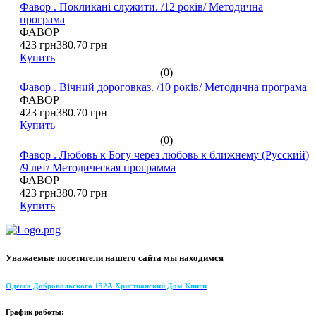
Фавор . Покликані служити. /12 років/ Методична
програма
ФАВОР
423 грн
380.70 грн
Купить
(0)
Фавор . Вічний дороговказ. /10 років/ Методична програма
ФАВОР
423 грн
380.70 грн
Купить
(0)
Фавор . Любовь к Богу через любовь к ближнему (Русский)
/9 лет/ Методическая программа
ФАВОР
423 грн
380.70 грн
Купить
Уважаемые посетители нашего сайта мы находимся
Одесса Добровольского 152А Христианский Дом Книги
График работы: