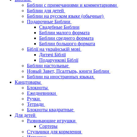
Библии с примечаниями и комментариями
Библии для детей
Библии на русском языке (обычные)
Подарочные Библии
Свадебные Библии
Библии малого формата
Библии среднего формата
Библии большого формата
Біблії на українській мові
Дитячі Біблії
Подарункові Біблії
Библии настольные
Новый Завет, Псалтырь, книги Библии
Библии на иностранных языках
Канцтовары
Блокноты
Ежедневники
Ручки
Тетради
Блокноты квадратные
Для детей
Развивающие игрушки
Сортеры
Стульчики для кормления