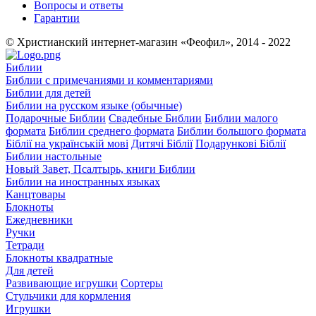
Вопросы и ответы
Гарантии
© Христианский интернет-магазин «Феофил», 2014 - 2022
Библии
Библии с примечаниями и комментариями
Библии для детей
Библии на русском языке (обычные)
Подарочные Библии
Свадебные Библии
Библии малого
формата
Библии среднего формата
Библии большого формата
Біблії на українській мові
Дитячі Біблії
Подарункові Біблії
Библии настольные
Новый Завет, Псалтырь, книги Библии
Библии на иностранных языках
Канцтовары
Блокноты
Ежедневники
Ручки
Тетради
Блокноты квадратные
Для детей
Развивающие игрушки
Сортеры
Стульчики для кормления
Игрушки