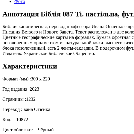
Фото
Аннотация Біблія 087 Ti. настільна, фут
Библия каноническая, перевод профессора Ивана Огиенко с др
Писания Ветхого и Нового Завета. Текст расположен в две ко
Цветные географические карты на форзацах. Бумага офсетная с
позолоченным орнаментом из натуральной кожи высшего качест
блока позолоченный, есть 2 ленты-закладки. В подарочном фут
Издатель: Украинское Библейское Общество.
Характеристики
Формат (мм) :
300 х 220
Год издания :
2023
Страницы :
1232
Перевод :
Івана Огієнка
Код:
10872
Цвет обложки:
Чёрный