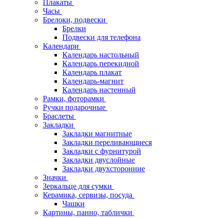
Плакаты
Часы
Брелоки, подвески
Брелки
Подвески для телефона
Календари
Календарь настольный
Календарь перекидной
Календарь плакат
Календарь-магнит
Календарь настенный
Рамки, фоторамки
Ручки подарочные
Браслеты
Закладки
Закладки магнитные
Закладки переливающиеся
Закладки с фурнитурой
Закладки двуслойные
Закладки двухсторонние
Значки
Зеркальце для сумки
Керамика, сервизы, посуда
Чашки
Картины, панно, таблички