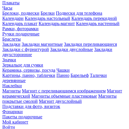
Плакаты
Часы
Брелоки, подвески
Брелки
Подвески для телефона
Календари
Календарь настольный
Календарь перекидной
Календарь плакат
Календарь-магнит
Календарь настенный
Рамки, фоторамки
Ручки подарочные
Браслеты
Закладки
Закладки магнитные
Закладки переливающиеся
Закладки с фурнитурой
Закладки двуслойные
Закладки
двухсторонние
Значки
Зеркальце для сумки
Керамика, сервизы, посуда
Чашки
Картины, панно, таблички
Панно
Барельеф
Талички
деревянные
Наклейки
Магниты
Магнит с переливающимся изображением
Магнит
керамический
Магниты объемные пластиковые
Магниты
покрытые смолой
Магнит двухслойный
Подставки для фото, визиток
Фонарики
Пакеты подарочные
Мой кабинет
Войти