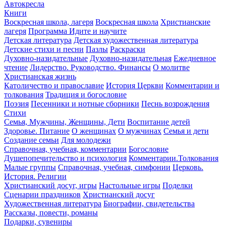
Автокресла
Книги
Воскресная школа, лагеря
Воскресная школа
Христианские
лагеря
Программа Идите и научите
Детская литература
Детская художественная литература
Детские стихи и песни
Пазлы
Раскраски
Духовно-назидательные
Духовно-назидательная
Ежедневное
чтение
Лидерство. Руководство. Финансы
О молитве
Христианская жизнь
Католичество и православие
История Церкви
Комментарии и
толкования
Традиция и богословие
Поэзия
Песенники и нотные сборники
Песнь возрождения
Стихи
Семья, Мужчины, Женщины, Дети
Воспитание детей
Здоровье. Питание
О женщинах
О мужчинах
Семья и дети
Создание семьи
Для молодежи
Справочная, учебная, комментарии
Богословие
Душепопечительство и психология
Комментарии.Толкования
Малые группы
Справочная, учебная, симфонии
Церковь.
История. Религии
Христианский досуг, игры
Настольные игры
Поделки
Сценарии праздников
Христианский досуг
Художественная литература
Биографии, свидетельства
Рассказы, повести, романы
Подарки, сувениры