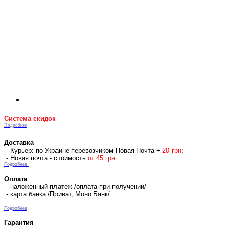
Система скидок
Подробнее
Доставка
- Курьер: по Украине перевозчиком Новая Почта +
2
0 гр
н
;
- Новая почта - стоимость
от 45 грн
Подробнее
Оплата
- наложенный платеж /оплата при получении/
- карта банка /Приват, Моно Банк/
Подробнее
Гарантия