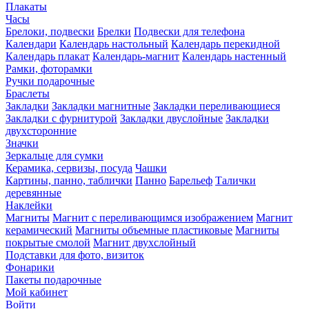
Плакаты
Часы
Брелоки, подвески
Брелки
Подвески для телефона
Календари
Календарь настольный
Календарь перекидной
Календарь плакат
Календарь-магнит
Календарь настенный
Рамки, фоторамки
Ручки подарочные
Браслеты
Закладки
Закладки магнитные
Закладки переливающиеся
Закладки с фурнитурой
Закладки двуслойные
Закладки
двухсторонние
Значки
Зеркальце для сумки
Керамика, сервизы, посуда
Чашки
Картины, панно, таблички
Панно
Барельеф
Талички
деревянные
Наклейки
Магниты
Магнит с переливающимся изображением
Магнит
керамический
Магниты объемные пластиковые
Магниты
покрытые смолой
Магнит двухслойный
Подставки для фото, визиток
Фонарики
Пакеты подарочные
Мой кабинет
Войти