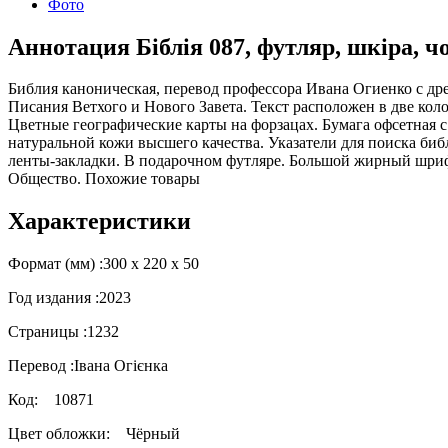
Фото
Аннотация Біблія 087, футляр, шкіра, ч
Библия каноническая, перевод профессора Ивана Огиенко с др
Писания Ветхого и Нового Завета. Текст расположен в две ко
Цветные географические карты на форзацах. Бумага офсетная 
натуральной кожи высшего качества. Указатели для поиска биб
ленты-закладки. В подарочном футляре. Большой жирный шрифт.
Общество. Похожие товары
Характеристики
Формат (мм) :
300 х 220 х 50
Год издания :
2023
Страницы :
1232
Перевод :
Івана Огієнка
Код:
10871
Цвет обложки:
Чёрный