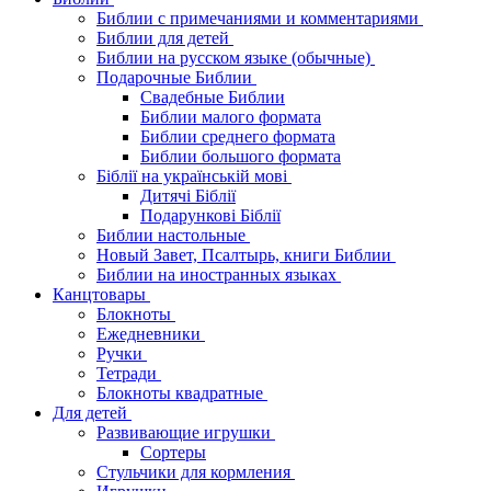
Библии с примечаниями и комментариями
Библии для детей
Библии на русском языке (обычные)
Подарочные Библии
Свадебные Библии
Библии малого формата
Библии среднего формата
Библии большого формата
Біблії на українській мові
Дитячі Біблії
Подарункові Біблії
Библии настольные
Новый Завет, Псалтырь, книги Библии
Библии на иностранных языках
Канцтовары
Блокноты
Ежедневники
Ручки
Тетради
Блокноты квадратные
Для детей
Развивающие игрушки
Сортеры
Стульчики для кормления