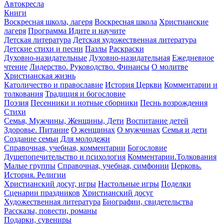
Автокресла
Книги
Воскресная школа, лагеря
Воскресная школа
Христианские
лагеря
Программа Идите и научите
Детская литература
Детская художественная литература
Детские стихи и песни
Пазлы
Раскраски
Духовно-назидательные
Духовно-назидательная
Ежедневное
чтение
Лидерство. Руководство. Финансы
О молитве
Христианская жизнь
Католичество и православие
История Церкви
Комментарии и
толкования
Традиция и богословие
Поэзия
Песенники и нотные сборники
Песнь возрождения
Стихи
Семья, Мужчины, Женщины, Дети
Воспитание детей
Здоровье. Питание
О женщинах
О мужчинах
Семья и дети
Создание семьи
Для молодежи
Справочная, учебная, комментарии
Богословие
Душепопечительство и психология
Комментарии.Толкования
Малые группы
Справочная, учебная, симфонии
Церковь.
История. Религии
Христианский досуг, игры
Настольные игры
Поделки
Сценарии праздников
Христианский досуг
Художественная литература
Биографии, свидетельства
Рассказы, повести, романы
Подарки, сувениры