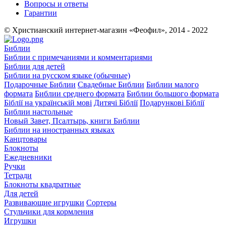
Вопросы и ответы
Гарантии
© Христианский интернет-магазин «Феофил», 2014 - 2022
Библии
Библии с примечаниями и комментариями
Библии для детей
Библии на русском языке (обычные)
Подарочные Библии
Свадебные Библии
Библии малого
формата
Библии среднего формата
Библии большого формата
Біблії на українській мові
Дитячі Біблії
Подарункові Біблії
Библии настольные
Новый Завет, Псалтырь, книги Библии
Библии на иностранных языках
Канцтовары
Блокноты
Ежедневники
Ручки
Тетради
Блокноты квадратные
Для детей
Развивающие игрушки
Сортеры
Стульчики для кормления
Игрушки