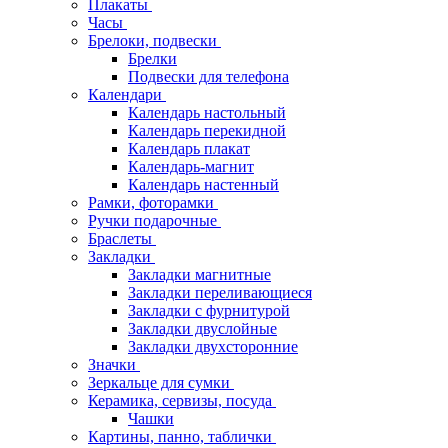
Плакаты
Часы
Брелоки, подвески
Брелки
Подвески для телефона
Календари
Календарь настольный
Календарь перекидной
Календарь плакат
Календарь-магнит
Календарь настенный
Рамки, фоторамки
Ручки подарочные
Браслеты
Закладки
Закладки магнитные
Закладки переливающиеся
Закладки с фурнитурой
Закладки двуслойные
Закладки двухсторонние
Значки
Зеркальце для сумки
Керамика, сервизы, посуда
Чашки
Картины, панно, таблички