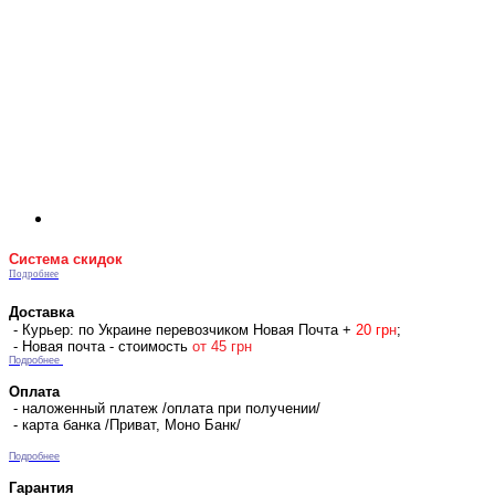
Система скидок
Подробнее
Доставка
- Курьер: по Украине перевозчиком Новая Почта +
2
0 гр
н
;
- Новая почта - стоимость
от 45 грн
Подробнее
Оплата
- наложенный платеж /оплата при получении/
- карта банка /Приват, Моно Банк/
Подробнее
Гарантия