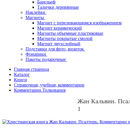
Барельеф
Талички деревянные
Наклейки
Магниты
Магнит с переливающимся изображением
Магнит керамический
Магниты объемные пластиковые
Магниты покрытые смолой
Магнит двухслойный
Подставки для фото, визиток
Фонарики
Пакеты подарочные
Главная страница
Каталог
Книги
Справочная, учебная, комментарии
Комментарии.Толкования
Жан Кальвин. Пса
1