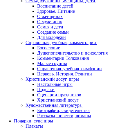
Семья, Мужчины, Женщины, Дети
Воспитание детей
Здоровье. Питание
О женщинах
О мужчинах
Семья и дети
Создание семьи
Для молодежи
Справочная, учебная, комментарии
Богословие
Душепопечительство и психология
Комментарии.Толкования
Малые группы
Справочная, учебная, симфонии
Церковь. История. Религии
Христианский досуг, игры
Настольные игры
Поделки
Сценарии праздников
Христианский досуг
Художественная литература
Биографии, свидетельства
Рассказы, повести, романы
Подарки, сувениры
Плакаты