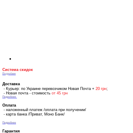
Система скидок
Подробнее
Доставка
- Курьер: по Украине перевозчиком Новая Почта +
2
0 гр
н
;
- Новая почта - стоимость
от 45 грн
Подробнее
Оплата
- наложенный платеж /оплата при получении/
- карта банка /Приват, Моно Банк/
Подробнее
Гарантия