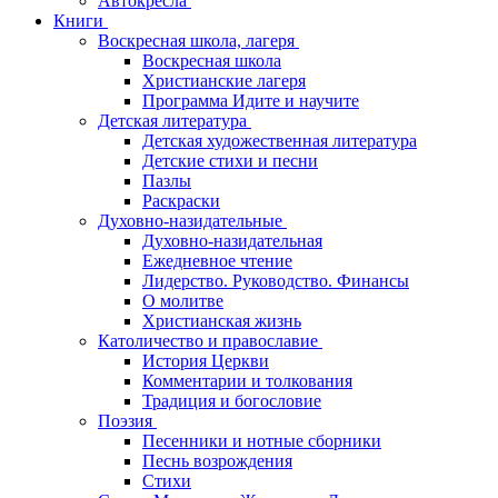
Автокресла
Книги
Воскресная школа, лагеря
Воскресная школа
Христианские лагеря
Программа Идите и научите
Детская литература
Детская художественная литература
Детские стихи и песни
Пазлы
Раскраски
Духовно-назидательные
Духовно-назидательная
Ежедневное чтение
Лидерство. Руководство. Финансы
О молитве
Христианская жизнь
Католичество и православие
История Церкви
Комментарии и толкования
Традиция и богословие
Поэзия
Песенники и нотные сборники
Песнь возрождения
Стихи