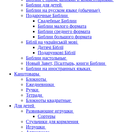
Библии для детей
Библии на русском языке (обычные)
Подарочные Библии
Свадебные Библии
Библии малого формата
Библии среднего формата
Библии большого формата
Біблії на українській мові
Дитячі Біблії
Подарункові Біблії
Библии настольные
Новый Завет, Псалтырь, книги Библии
Библии на иностранных языках
Канцтовары
Блокноты
Ежедневники
Ручки
Тетради
Блокноты квадратные
Для детей
Развивающие игрушки
Сортеры
Стульчики для кормления
Игрушки