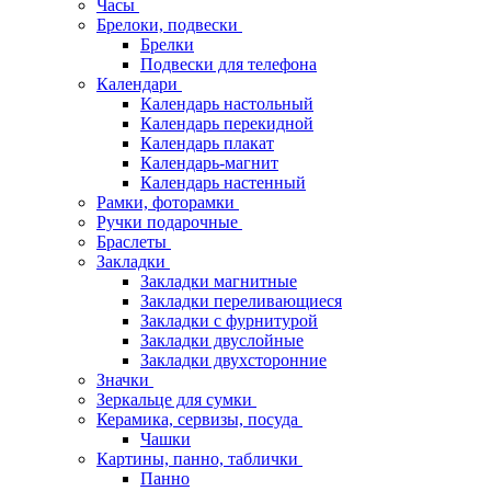
Часы
Брелоки, подвески
Брелки
Подвески для телефона
Календари
Календарь настольный
Календарь перекидной
Календарь плакат
Календарь-магнит
Календарь настенный
Рамки, фоторамки
Ручки подарочные
Браслеты
Закладки
Закладки магнитные
Закладки переливающиеся
Закладки с фурнитурой
Закладки двуслойные
Закладки двухсторонние
Значки
Зеркальце для сумки
Керамика, сервизы, посуда
Чашки
Картины, панно, таблички
Панно