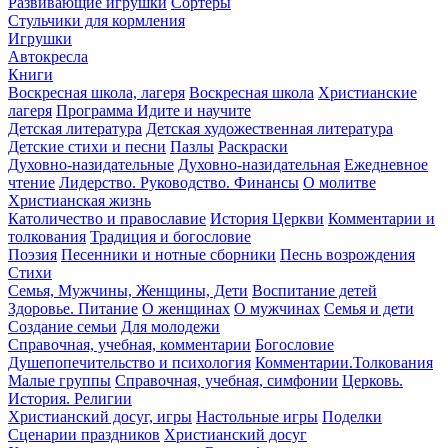
Развивающие игрушки
Сортеры
Стульчики для кормления
Игрушки
Автокресла
Книги
Воскресная школа, лагеря
Воскресная школа
Христианские
лагеря
Программа Идите и научите
Детская литература
Детская художественная литература
Детские стихи и песни
Пазлы
Раскраски
Духовно-назидательные
Духовно-назидательная
Ежедневное
чтение
Лидерство. Руководство. Финансы
О молитве
Христианская жизнь
Католичество и православие
История Церкви
Комментарии и
толкования
Традиция и богословие
Поэзия
Песенники и нотные сборники
Песнь возрождения
Стихи
Семья, Мужчины, Женщины, Дети
Воспитание детей
Здоровье. Питание
О женщинах
О мужчинах
Семья и дети
Создание семьи
Для молодежи
Справочная, учебная, комментарии
Богословие
Душепопечительство и психология
Комментарии.Толкования
Малые группы
Справочная, учебная, симфонии
Церковь.
История. Религии
Христианский досуг, игры
Настольные игры
Поделки
Сценарии праздников
Христианский досуг