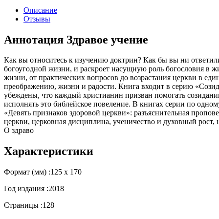
Описание
Отзывы
Аннотация Здравое учение
Как вы относитесь к изучению доктрин? Как бы вы ни ответили
богоугодной жизни, и раскроет насущную роль богословия в жиз
жизни, от практических вопросов до возрастания церкви в един
преображению, жизни и радости. Книга входит в серию «Сози
убеждены, что каждый христианин призван помогать созиданию
исполнять это библейское повеление. В книгах серии по одно
«Девять признаков здоровой церкви»: разъяснительная проповед
церкви, церковная дисциплина, ученичество и духовный рост, ц
О здраво
Характеристики
Формат (мм) :
125 х 170
Год издания :
2018
Страницы :
128