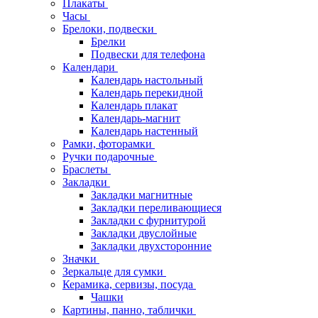
Плакаты
Часы
Брелоки, подвески
Брелки
Подвески для телефона
Календари
Календарь настольный
Календарь перекидной
Календарь плакат
Календарь-магнит
Календарь настенный
Рамки, фоторамки
Ручки подарочные
Браслеты
Закладки
Закладки магнитные
Закладки переливающиеся
Закладки с фурнитурой
Закладки двуслойные
Закладки двухсторонние
Значки
Зеркальце для сумки
Керамика, сервизы, посуда
Чашки
Картины, панно, таблички