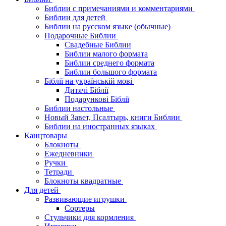
Библии с примечаниями и комментариями
Библии для детей
Библии на русском языке (обычные)
Подарочные Библии
Свадебные Библии
Библии малого формата
Библии среднего формата
Библии большого формата
Біблії на українській мові
Дитячі Біблії
Подарункові Біблії
Библии настольные
Новый Завет, Псалтырь, книги Библии
Библии на иностранных языках
Канцтовары
Блокноты
Ежедневники
Ручки
Тетради
Блокноты квадратные
Для детей
Развивающие игрушки
Сортеры
Стульчики для кормления