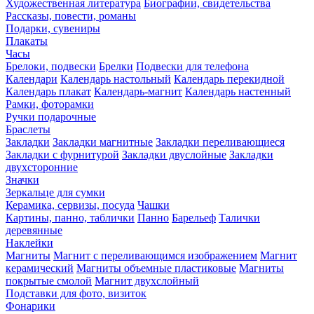
Художественная литература
Биографии, свидетельства
Рассказы, повести, романы
Подарки, сувениры
Плакаты
Часы
Брелоки, подвески
Брелки
Подвески для телефона
Календари
Календарь настольный
Календарь перекидной
Календарь плакат
Календарь-магнит
Календарь настенный
Рамки, фоторамки
Ручки подарочные
Браслеты
Закладки
Закладки магнитные
Закладки переливающиеся
Закладки с фурнитурой
Закладки двуслойные
Закладки
двухсторонние
Значки
Зеркальце для сумки
Керамика, сервизы, посуда
Чашки
Картины, панно, таблички
Панно
Барельеф
Талички
деревянные
Наклейки
Магниты
Магнит с переливающимся изображением
Магнит
керамический
Магниты объемные пластиковые
Магниты
покрытые смолой
Магнит двухслойный
Подставки для фото, визиток
Фонарики