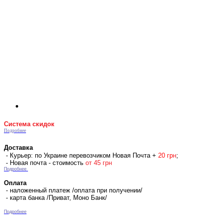
Система скидок
Подробнее
Доставка
- Курьер: по Украине перевозчиком Новая Почта +
2
0 гр
н
;
- Новая почта - стоимость
от 45 грн
Подробнее
Оплата
- наложенный платеж /оплата при получении/
- карта банка /Приват, Моно Банк/
Подробнее