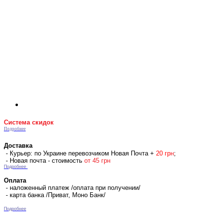
Система скидок
Подробнее
Доставка
- Курьер: по Украине перевозчиком Новая Почта +
2
0 гр
н
;
- Новая почта - стоимость
от 45 грн
Подробнее
Оплата
- наложенный платеж /оплата при получении/
- карта банка /Приват, Моно Банк/
Подробнее