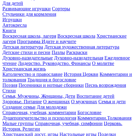
Для детей
Развивающие игрушки
Сортеры
Стульчики для кормления
Игрушки
Автокресла
Книги
Воскресная школа, лагеря
Воскресная школа
Христианские
лагеря
Программа Идите и научите
Детская литература
Детская художественная литература
Детские стихи и песни
Пазлы
Раскраски
Духовно-назидательные
Духовно-назидательная
Ежедневное
чтение
Лидерство. Руководство. Финансы
О молитве
Христианская жизнь
Католичество и православие
История Церкви
Комментарии и
толкования
Традиция и богословие
Поэзия
Песенники и нотные сборники
Песнь возрождения
Стихи
Семья, Мужчины, Женщины, Дети
Воспитание детей
Здоровье. Питание
О женщинах
О мужчинах
Семья и дети
Создание семьи
Для молодежи
Справочная, учебная, комментарии
Богословие
Душепопечительство и психология
Комментарии.Толкования
Малые группы
Справочная, учебная, симфонии
Церковь.
История. Религии
Христианский досуг, игры
Настольные игры
Поделки