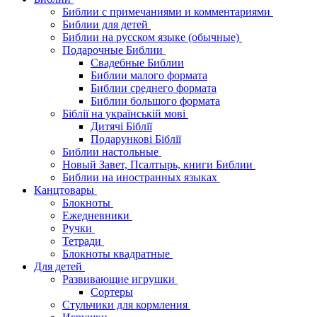
Библии с примечаниями и комментариями
Библии для детей
Библии на русском языке (обычные)
Подарочные Библии
Свадебные Библии
Библии малого формата
Библии среднего формата
Библии большого формата
Біблії на українській мові
Дитячі Біблії
Подарункові Біблії
Библии настольные
Новый Завет, Псалтырь, книги Библии
Библии на иностранных языках
Канцтовары
Блокноты
Ежедневники
Ручки
Тетради
Блокноты квадратные
Для детей
Развивающие игрушки
Сортеры
Стульчики для кормления