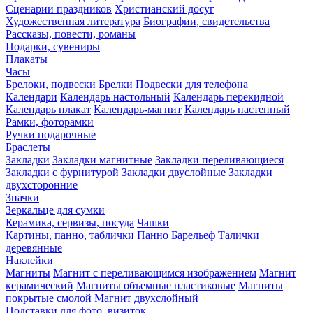
Сценарии праздников
Христианский досуг
Художественная литература
Биографии, свидетельства
Рассказы, повести, романы
Подарки, сувениры
Плакаты
Часы
Брелоки, подвески
Брелки
Подвески для телефона
Календари
Календарь настольный
Календарь перекидной
Календарь плакат
Календарь-магнит
Календарь настенный
Рамки, фоторамки
Ручки подарочные
Браслеты
Закладки
Закладки магнитные
Закладки переливающиеся
Закладки с фурнитурой
Закладки двуслойные
Закладки
двухсторонние
Значки
Зеркальце для сумки
Керамика, сервизы, посуда
Чашки
Картины, панно, таблички
Панно
Барельеф
Талички
деревянные
Наклейки
Магниты
Магнит с переливающимся изображением
Магнит
керамический
Магниты объемные пластиковые
Магниты
покрытые смолой
Магнит двухслойный
Подставки для фото, визиток