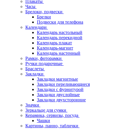
Плакаты
Часы
Брелоки, подвески
Брелки
Подвески для телефона
Календари
Календарь настольный
Календарь перекидной
Календарь плакат
Календарь-магнит
Календарь настенный
Рамки, фоторамки
Ручки подарочные
Браслеты
Закладки
Закладки магнитные
Закладки переливающиеся
Закладки с фурнитурой
Закладки двуслойные
Закладки двухсторонние
Значки
Зеркальце для сумки
Керамика, сервизы, посуда
Чашки
Картины, панно, таблички