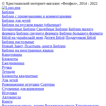
© Христианский интернет-магазин «Феофил», 2014 - 2022
Библии
Библии с примечаниями и комментариями
Библии для детей
Библии на русском языке (обычные)
Подарочные Библии
Свадебные Библии
Библии малого
формата
Библии среднего формата
Библии большого формата
Біблії на українській мові
Дитячі Біблії
Подарункові Біблії
Библии настольные
Новый Завет, Псалтырь, книги Библии
Библии на иностранных языках
Канцтовары
Блокноты
Ежедневники
Ручки
Тетради
Блокноты квадратные
Для детей
Развивающие игрушки
Сортеры
Стульчики для кормления
Игрушки
Автокресла
Книги
Воскресная школа, лагеря
Воскресная школа
Христианские