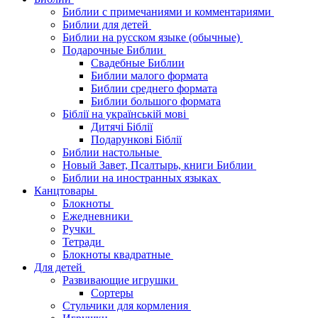
Библии с примечаниями и комментариями
Библии для детей
Библии на русском языке (обычные)
Подарочные Библии
Свадебные Библии
Библии малого формата
Библии среднего формата
Библии большого формата
Біблії на українській мові
Дитячі Біблії
Подарункові Біблії
Библии настольные
Новый Завет, Псалтырь, книги Библии
Библии на иностранных языках
Канцтовары
Блокноты
Ежедневники
Ручки
Тетради
Блокноты квадратные
Для детей
Развивающие игрушки
Сортеры
Стульчики для кормления