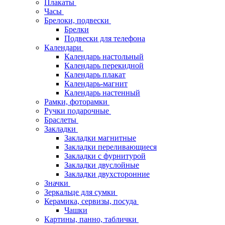
Плакаты
Часы
Брелоки, подвески
Брелки
Подвески для телефона
Календари
Календарь настольный
Календарь перекидной
Календарь плакат
Календарь-магнит
Календарь настенный
Рамки, фоторамки
Ручки подарочные
Браслеты
Закладки
Закладки магнитные
Закладки переливающиеся
Закладки с фурнитурой
Закладки двуслойные
Закладки двухсторонние
Значки
Зеркальце для сумки
Керамика, сервизы, посуда
Чашки
Картины, панно, таблички