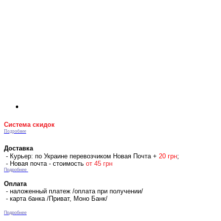
Система скидок
Подробнее
Доставка
- Курьер: по Украине перевозчиком Новая Почта +
2
0 гр
н
;
- Новая почта - стоимость
от 45 грн
Подробнее
Оплата
- наложенный платеж /оплата при получении/
- карта банка /Приват, Моно Банк/
Подробнее