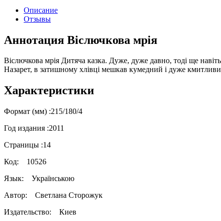
Описание
Отзывы
Аннотация Віслючкова мрія
Віслючкова мрія Дитяча казка. Дуже, дуже давно, тоді ще навіть
Назарет, в затишному хлівці мешкав кумедний і дуже кмитливи
Характеристики
Формат (мм) :
215/180/4
Год издания :
2011
Страницы :
14
Код:
10526
Язык:
Українською
Автор:
Светлана Сторожук
Издательство:
Киев