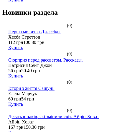
Новинки раздела
(0)
Перша молитва Джессіки.
Хесба Стреттон
112 грн
100.80 грн
Купить
(0)
Сюрприз перед рассветом. Рассказы.
Патрисия Сент-Джон
56 грн
50.40 грн
Купить
(0)
Історії з життя Сашуні.
Елена Марчук
60 грн
54 грн
Купить
(0)
Десять юнаків, які змінили світ. Айрін Ховат
Айрін Ховат
167 грн
150.30 грн