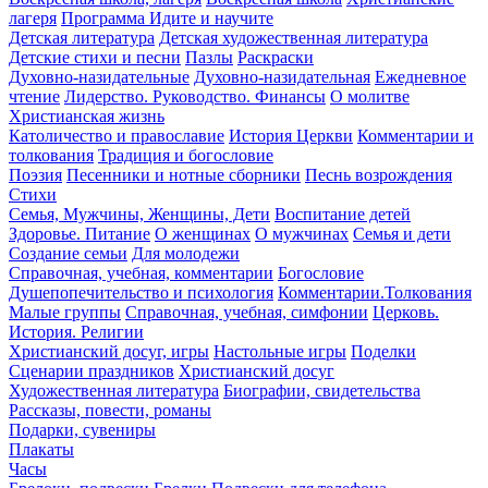
лагеря
Программа Идите и научите
Детская литература
Детская художественная литература
Детские стихи и песни
Пазлы
Раскраски
Духовно-назидательные
Духовно-назидательная
Ежедневное
чтение
Лидерство. Руководство. Финансы
О молитве
Христианская жизнь
Католичество и православие
История Церкви
Комментарии и
толкования
Традиция и богословие
Поэзия
Песенники и нотные сборники
Песнь возрождения
Стихи
Семья, Мужчины, Женщины, Дети
Воспитание детей
Здоровье. Питание
О женщинах
О мужчинах
Семья и дети
Создание семьи
Для молодежи
Справочная, учебная, комментарии
Богословие
Душепопечительство и психология
Комментарии.Толкования
Малые группы
Справочная, учебная, симфонии
Церковь.
История. Религии
Христианский досуг, игры
Настольные игры
Поделки
Сценарии праздников
Христианский досуг
Художественная литература
Биографии, свидетельства
Рассказы, повести, романы
Подарки, сувениры
Плакаты
Часы