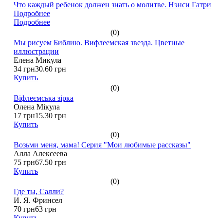
Что каждый ребенок должен знать о молитве. Нэнси Гатри
Подробнее
Подробнее
(0)
Мы рисуем Библию. Вифлеемская звезда. Цветные
иллюстрации
Елена Микула
34 грн
30.60 грн
Купить
(0)
Віфлеємська зірка
Олена Мікула
17 грн
15.30 грн
Купить
(0)
Возьми меня, мама! Серия "Мои любимые рассказы"
Алла Алексеева
75 грн
67.50 грн
Купить
(0)
Где ты, Салли?
И. Я. Фринсел
70 грн
63 грн
Купить