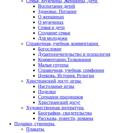
Семья, Мужчины, Женщины, Дети
Воспитание детей
Здоровье. Питание
О женщинах
О мужчинах
Семья и дети
Создание семьи
Для молодежи
Справочная, учебная, комментарии
Богословие
Душепопечительство и психология
Комментарии.Толкования
Малые группы
Справочная, учебная, симфонии
Церковь. История. Религии
Христианский досуг, игры
Настольные игры
Поделки
Сценарии праздников
Христианский досуг
Художественная литература
Биографии, свидетельства
Рассказы, повести, романы
Подарки, сувениры
Плакаты