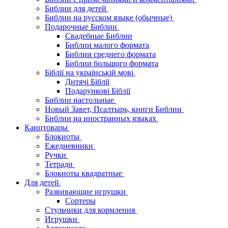
Библии для детей
Библии на русском языке (обычные)
Подарочные Библии
Свадебные Библии
Библии малого формата
Библии среднего формата
Библии большого формата
Біблії на українській мові
Дитячі Біблії
Подарункові Біблії
Библии настольные
Новый Завет, Псалтырь, книги Библии
Библии на иностранных языках
Канцтовары
Блокноты
Ежедневники
Ручки
Тетради
Блокноты квадратные
Для детей
Развивающие игрушки
Сортеры
Стульчики для кормления
Игрушки