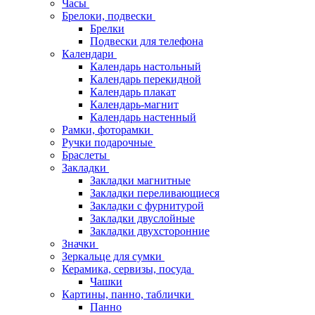
Часы
Брелоки, подвески
Брелки
Подвески для телефона
Календари
Календарь настольный
Календарь перекидной
Календарь плакат
Календарь-магнит
Календарь настенный
Рамки, фоторамки
Ручки подарочные
Браслеты
Закладки
Закладки магнитные
Закладки переливающиеся
Закладки с фурнитурой
Закладки двуслойные
Закладки двухсторонние
Значки
Зеркальце для сумки
Керамика, сервизы, посуда
Чашки
Картины, панно, таблички
Панно