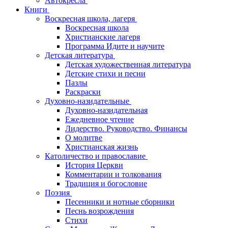
Автокресла
Книги
Воскресная школа, лагеря
Воскресная школа
Христианские лагеря
Программа Идите и научите
Детская литература
Детская художественная литература
Детские стихи и песни
Пазлы
Раскраски
Духовно-назидательные
Духовно-назидательная
Ежедневное чтение
Лидерство. Руководство. Финансы
О молитве
Христианская жизнь
Католичество и православие
История Церкви
Комментарии и толкования
Традиция и богословие
Поэзия
Песенники и нотные сборники
Песнь возрождения
Стихи