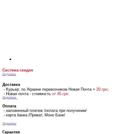
Система скидок
Подробнее
Доставка
- Курьер: по Украине перевозчиком Новая Почта +
2
0 гр
н
;
- Новая почта - стоимость
от 45 грн
Подробнее
Оплата
- наложенный платеж /оплата при получении/
- карта банка /Приват, Моно Банк/
Подробнее
Гарантия