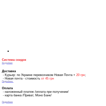
Система скидок
Подробнее
Доставка
- Курьер: по Украине перевозчиком Новая Почта +
2
0 гр
н
;
- Новая почта - стоимость
от 45 грн
Подробнее
Оплата
- наложенный платеж /оплата при получении/
- карта банка /Приват, Моно Банк/
Подробнее