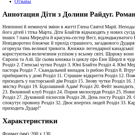
Отзывы
Аннотация Діти з Долини Райдуг. Роман
Невпинні й неминучі зміни в житті Глена Святої Марії. Неподалі
його дітей і тітка Марта. Діти Блайтів віднаходять у нових сус
інших ? пана Мередіта й красунь-сестер Вест, відлюдькуватого
Невідворотно ближчає й прихід страшного, загадкового Дударя
огорнула тінь великої тривоги. Книжки легендарної канадсько
користуються величезним успіхом у всьому світі. Щороку вони
Європи та Азії. Це сьома книжка із циклу про Енн Ширлі в чуд
Розділ 2. Гленські чутки Розділ 3. Юні Блайти Розділ 4. Юні Ме
пастора Розділ 7. Скандальний випадок із рибою Розділ 8. Втруч
прибирають у домі Розділ 11. Страшне відкриття Розділ 12. Пояс
приходить у пасторський дім Розділ 15. Знову чутки Розділ 16. 
звістку Розділ 19. Бідолашний Адам! Розділ 20. Фейт знаходить
23. Виховний клуб Розділ 24. Порив милосердя Розділ 25. Нови
Розділ 27. Духовний піснеспів Розділ 28. День посту Розділ 29.
спокутує провину Розділ 32. Двоє впертих людей Розділ 33. Карл
приходить Дудар!"
Характеристики
Формат (мм) :
200 х 130