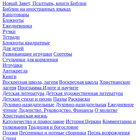
Новый Завет, Псалтырь, книги Библии
Библии на иностранных языках
Канцтовары
Блокноты
Ежедневники
Ручки
Тетради
Блокноты квадратные
Для детей
Развивающие игрушки
Сортеры
Стульчики для кормления
Игрушки
Автокресла
Книги
Воскресная школа, лагеря
Воскресная школа
Христианские
лагеря
Программа Идите и научите
Детская литература
Детская художественная литература
Детские стихи и песни
Пазлы
Раскраски
Духовно-назидательные
Духовно-назидательная
Ежедневное
чтение
Лидерство. Руководство. Финансы
О молитве
Христианская жизнь
Католичество и православие
История Церкви
Комментарии и
толкования
Традиция и богословие
Поэзия
Песенники и нотные сборники
Песнь возрождения
Стихи