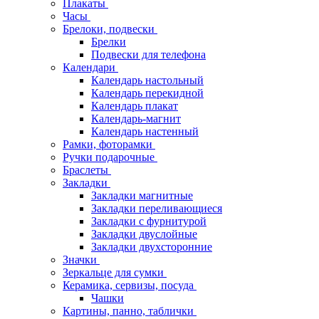
Плакаты
Часы
Брелоки, подвески
Брелки
Подвески для телефона
Календари
Календарь настольный
Календарь перекидной
Календарь плакат
Календарь-магнит
Календарь настенный
Рамки, фоторамки
Ручки подарочные
Браслеты
Закладки
Закладки магнитные
Закладки переливающиеся
Закладки с фурнитурой
Закладки двуслойные
Закладки двухсторонние
Значки
Зеркальце для сумки
Керамика, сервизы, посуда
Чашки
Картины, панно, таблички