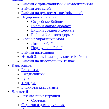
Библии с примечаниями и комментариями
Библии для детей
Библии на русском языке (обычные)
Подарочные Библии
Свадебные Библии
Библии малого формата
Библии среднего формата
Библии большого формата
Біблії на українській мові
Дитячі Біблії
Подарункові Біблії
Библии настольные
Новый Завет, Псалтырь, книги Библии
Библии на иностранных языках
Канцтовары
Блокноты
Ежедневники
Ручки
Тетради
Блокноты квадратные
Для детей
Развивающие игрушки
Сортеры
Стульчики для кормления