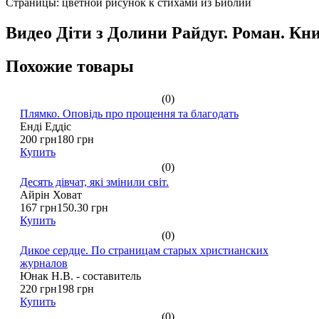
Страницы: цветной рисунок к стихами из Библии
Видео Діти з Долини Райдуг. Роман. Кни
Похожие товары
(0)
Плямко. Оповiдь про прощення та благодать
Ендi Еддiс
200 грн
180 грн
Купить
(0)
Десять дівчат, які змінили світ.
Айрін Ховат
167 грн
150.30 грн
Купить
(0)
Дикое сердце. По страницам старых христианских
журналов
Юнак Н.В. - составитель
220 грн
198 грн
Купить
(0)