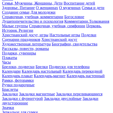
Семья, Мужчины, Женщины, Дети
Воспитание детей
Здоровье. Питание
О женщинах
О мужчинах
Семья и дети
Создание семьи
Для молодежи
Справочная, учебная, комментарии
Богословие
Душепопечительство и психология
Комментарии.Толкования
Малые группы
Справочная, учебная, симфонии
Церковь.
История. Религии
Христианский досуг, игры
Настольные игры
Поделки
Сценарии праздников
Христианский досуг
Художественная литература
Биографии, свидетельства
Рассказы, повести, романы
Подарки, сувениры
Плакаты
Часы
Брелоки, подвески
Брелки
Подвески для телефона
Календари
Календарь настольный
Календарь перекидной
Календарь плакат
Календарь-магнит
Календарь настенный
Рамки, фоторамки
Ручки подарочные
Браслеты
Закладки
Закладки магнитные
Закладки переливающиеся
Закладки с фурнитурой
Закладки двуслойные
Закладки
двухсторонние
Значки
Зеркальце для сумки