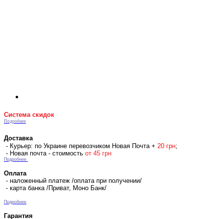
Система скидок
Подробнее
Доставка
- Курьер: по Украине перевозчиком Новая Почта +
2
0 гр
н
;
- Новая почта - стоимость
от 45 грн
Подробнее
Оплата
- наложенный платеж /оплата при получении/
- карта банка /Приват, Моно Банк/
Подробнее
Гарантия