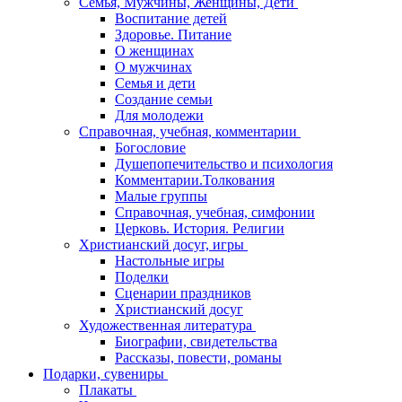
Семья, Мужчины, Женщины, Дети
Воспитание детей
Здоровье. Питание
О женщинах
О мужчинах
Семья и дети
Создание семьи
Для молодежи
Справочная, учебная, комментарии
Богословие
Душепопечительство и психология
Комментарии.Толкования
Малые группы
Справочная, учебная, симфонии
Церковь. История. Религии
Христианский досуг, игры
Настольные игры
Поделки
Сценарии праздников
Христианский досуг
Художественная литература
Биографии, свидетельства
Рассказы, повести, романы
Подарки, сувениры
Плакаты