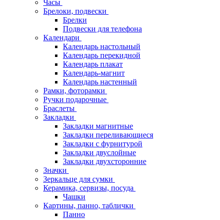
Часы
Брелоки, подвески
Брелки
Подвески для телефона
Календари
Календарь настольный
Календарь перекидной
Календарь плакат
Календарь-магнит
Календарь настенный
Рамки, фоторамки
Ручки подарочные
Браслеты
Закладки
Закладки магнитные
Закладки переливающиеся
Закладки с фурнитурой
Закладки двуслойные
Закладки двухсторонние
Значки
Зеркальце для сумки
Керамика, сервизы, посуда
Чашки
Картины, панно, таблички
Панно