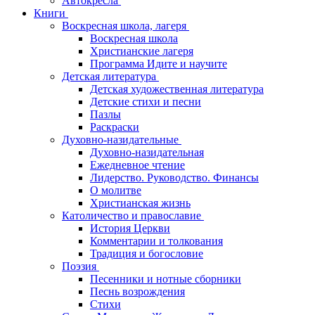
Автокресла
Книги
Воскресная школа, лагеря
Воскресная школа
Христианские лагеря
Программа Идите и научите
Детская литература
Детская художественная литература
Детские стихи и песни
Пазлы
Раскраски
Духовно-назидательные
Духовно-назидательная
Ежедневное чтение
Лидерство. Руководство. Финансы
О молитве
Христианская жизнь
Католичество и православие
История Церкви
Комментарии и толкования
Традиция и богословие
Поэзия
Песенники и нотные сборники
Песнь возрождения
Стихи