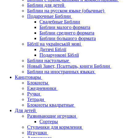
Библии для детей
Библии на русском языке (обычные)
Подарочные Библии
Свадебные Библии
Библии малого формата
Библии среднего формата
Библии большого формата
Біблії на українській мові
Дитячі Біблії
Подарункові Біблії
Библии настольные
Новый Завет, Псалтырь, книги Библии
Библии на иностранных языках
Канцтовары
Блокноты
Ежедневники
Ручки
Тетради
Блокноты квадратные
Для детей
Развивающие игрушки
Сортеры
Стульчики для кормления
Игрушки