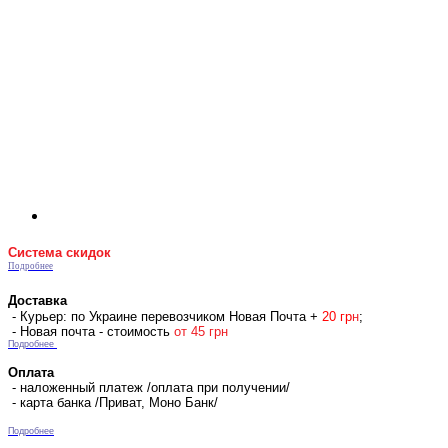
Система скидок
Подробнее
Доставка
- Курьер: по Украине перевозчиком Новая Почта +
2
0 гр
н
;
- Новая почта - стоимость
от 45 грн
Подробнее
Оплата
- наложенный платеж /оплата при получении/
- карта банка /Приват, Моно Банк/
Подробнее