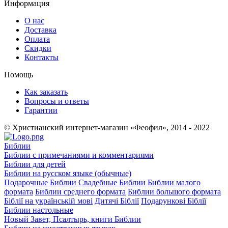
Информация
О нас
Доставка
Оплата
Скидки
Контакты
Помощь
Как заказать
Вопросы и ответы
Гарантии
© Христианский интернет-магазин «Феофил», 2014 - 2022
Библии
Библии с примечаниями и комментариями
Библии для детей
Библии на русском языке (обычные)
Подарочные Библии
Свадебные Библии
Библии малого
формата
Библии среднего формата
Библии большого формата
Біблії на українській мові
Дитячі Біблії
Подарункові Біблії
Библии настольные
Новый Завет, Псалтырь, книги Библии