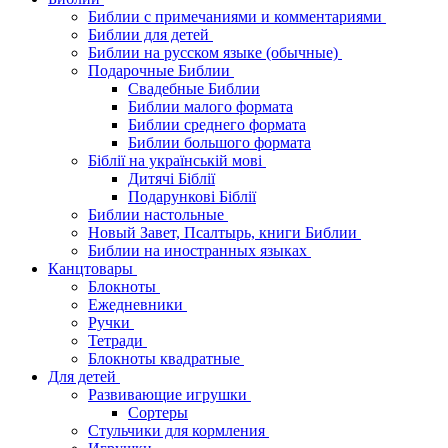
Библии с примечаниями и комментариями
Библии для детей
Библии на русском языке (обычные)
Подарочные Библии
Свадебные Библии
Библии малого формата
Библии среднего формата
Библии большого формата
Біблії на українській мові
Дитячі Біблії
Подарункові Біблії
Библии настольные
Новый Завет, Псалтырь, книги Библии
Библии на иностранных языках
Канцтовары
Блокноты
Ежедневники
Ручки
Тетради
Блокноты квадратные
Для детей
Развивающие игрушки
Сортеры
Стульчики для кормления