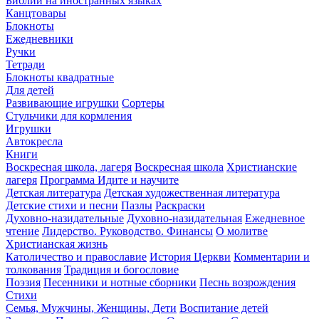
Библии на иностранных языках
Канцтовары
Блокноты
Ежедневники
Ручки
Тетради
Блокноты квадратные
Для детей
Развивающие игрушки
Сортеры
Стульчики для кормления
Игрушки
Автокресла
Книги
Воскресная школа, лагеря
Воскресная школа
Христианские
лагеря
Программа Идите и научите
Детская литература
Детская художественная литература
Детские стихи и песни
Пазлы
Раскраски
Духовно-назидательные
Духовно-назидательная
Ежедневное
чтение
Лидерство. Руководство. Финансы
О молитве
Христианская жизнь
Католичество и православие
История Церкви
Комментарии и
толкования
Традиция и богословие
Поэзия
Песенники и нотные сборники
Песнь возрождения
Стихи
Семья, Мужчины, Женщины, Дети
Воспитание детей