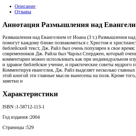
Описание
Отзывы
Аннотация Размышления над Евангелием
Размышления над Евангелием от Иоана (3 т.) Размышления над
помогут каждому ближе познакомиться с Христом и христианст
библейский текст, Дж. Райл был очень популярен в свое время
современников Дж. Райла был Чарльз Сперджен, который очень
комментарии можно использовать как при индивидуальном изуч
и здравое библейское учение, и практические советы мудрого п
Комментируя евангелия, Дж. Райл выделяет несколько главных 
этой книгой эти главные мысли вынесены на поля. Кроме того,
заметки и
Характеристики
ISBN :
1-58712-113-1
Год издания :
2004
Страницы :
529