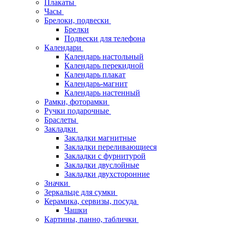
Плакаты
Часы
Брелоки, подвески
Брелки
Подвески для телефона
Календари
Календарь настольный
Календарь перекидной
Календарь плакат
Календарь-магнит
Календарь настенный
Рамки, фоторамки
Ручки подарочные
Браслеты
Закладки
Закладки магнитные
Закладки переливающиеся
Закладки с фурнитурой
Закладки двуслойные
Закладки двухсторонние
Значки
Зеркальце для сумки
Керамика, сервизы, посуда
Чашки
Картины, панно, таблички