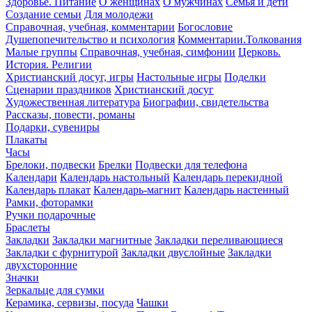
Здоровье. Питание
О женщинах
О мужчинах
Семья и дети
Создание семьи
Для молодежи
Справочная, учебная, комментарии
Богословие
Душепопечительство и психология
Комментарии.Толкования
Малые группы
Справочная, учебная, симфонии
Церковь.
История. Религии
Христианский досуг, игры
Настольные игры
Поделки
Сценарии праздников
Христианский досуг
Художественная литература
Биографии, свидетельства
Рассказы, повести, романы
Подарки, сувениры
Плакаты
Часы
Брелоки, подвески
Брелки
Подвески для телефона
Календари
Календарь настольный
Календарь перекидной
Календарь плакат
Календарь-магнит
Календарь настенный
Рамки, фоторамки
Ручки подарочные
Браслеты
Закладки
Закладки магнитные
Закладки переливающиеся
Закладки с фурнитурой
Закладки двуслойные
Закладки
двухсторонние
Значки
Зеркальце для сумки
Керамика, сервизы, посуда
Чашки