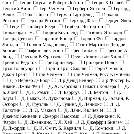
Син
Генри Скугал и Роберт Лейтон
Генри Х Геллей
Георгий Винс
Гері Чепмен
Герберт Янтцен
Гергард
Вельк
Герд Тайсен
Герман Гартфельд
Герхард
Рёттинг
Герхард Реттинг
Герхард Фаст
Герцен Яков
Геце
Гилберт Беерс
Гилберт Честертон
Гильдебрант Н.
Глория Коупленд
Глэйдис Эйлворд
Говард Дейтон
Гораций Бонар
Гордон Фи
Гордон
Линдси
Гордон Макдональд
Грант Мартин и Дейдре
Бобган
Графиня де Сегюр
Грег Гилберт
Грегори А.
Бойд
Грегори Р. Фриззелл
Грейс Ливингстон Хилл
Гренвил Редсток
Григорий Берг
Григорий Полоз
Грэм Голдсуорси
Гэри и Грэг Смолли
Гэри Смолли,
Джон Трент
Гэри Чепмен
Гэри Чепмен, Росс Кэмпбелл
Д-р Вернер де Боор
Д-р Девід Беннер
д-р Фостер В.
Клайн, Джим Фей
Д. А. Карсона и Тимоти Коллера
Д.
Б. Лонг
Д. Б. Рэмси
Д. Барроуз
Д. Бентон
Д.
Блум
Д. Быков, И. Лукьянова
Д. Вирман, Д. Гэлвин, Р.
Осборн
Д. Груэлль
Д. Гудинг, Д. Леннокс
Д. Д.
Галютин
Д. Д. Маккол
Д. Данн, Ивлиев И.
Д.
Джеймс Кеннеди и Джерри Ньюкомб
Д. Дженкинс, К.
Фарби
Д. Дженкинс, Т. Л. Хэй
Д. Джеффри Бингэм
Д. Джордж
Д. И. Смит, Б. Карвилл
Д. Комиски
Д.