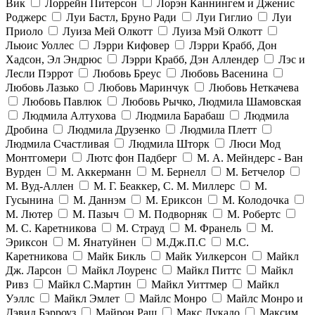
Вик
Лоррейн Питерсон
Лорэн Каннингем и Дженис
Роджерс
Луи Бастл, Бруно Ради
Луи Гиглио
Луи
Приоло
Луиза Мей Олкотт
Луиза Мэй Олкотт
Льюис Уоллес
Лэрри Кифовер
Лэрри Крабб, Дон
Хадсон, Эл Эндрюс
Лэрри Крабб, Дэн Аллендер
Лэс и
Лесли Пэррот
Любовь Бреус
Любовь Васенина
Любовь Лазько
Любовь Маринчук
Любовь Неткачева
Любовь Павлюк
Любовь Рычко, Людмила Шамовская
Людмила Алтухова
Людмила Барабаш
Людмила
Дробина
Людмила Друзенко
Людмила Плетт
Людмила Счастливая
Людмила Шторк
Люси Мод
Монтгомери
Лютс фон Падберг
М. А. Мейндерс - Ван
Вурден
М. Аккерманн
М. Бернелл
М. Бетчелор
М. Вуд-Аллен
М. Г. Беаккер, С. М. Миллерс
М.
Гусынина
М. Даннэм
М. Ериксон
М. Колодочка
М. Лютер
М. Пазыч
М. Подворняк
М. Робертс
М. С. Каретникова
М. Страуд
М. Франель
М.
Эриксон
М. Янатуйнен
М.Дж.П.С
М.С.
Каретникова
Майк Бикль
Майк Уилкерсон
Майкл
Дж. Ларсон
Майкл Лоуренс
Майкл Питтс
Майкл
Ривз
Майкл С.Мартин
Майкл Уиттмер
Майкл
Уэллс
Майкл Эмлет
Майлс Монро
Майлс Монро и
Дэвид Бэрроуз
Майрон Раш
Макс Лукадо
Максим