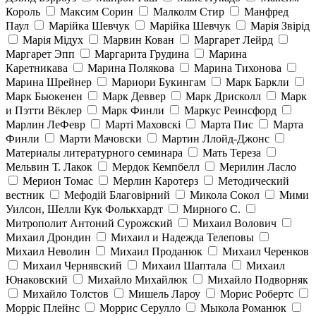
Король
Максим Сорин
Малколм Стир
Манфред
Паул
Марійка Шевчук
Марійка Шевчук
Марія Звірід
Марія Мідух
Марвин Кован
Маргарет Лейрд
Маргарет Эпп
Маргарита Грудина
Марина
Каретникава
Марина Полякова
Марина Тихонова
Марина Шрейнер
Мариори Букингам
Марк Баркли
Марк Бьюкенен
Марк Деввер
Марк Дрисколл
Марк
и Пэтти Вёклер
Марк Финли
Маркус Реинсфорд
Марлин ЛеФевр
Марті Маховскі
Марта Пис
Марта
Финли
Марти Мачовски
Мартин Ллойд-Джонс
Материалы литературного семинара
Мать Тереза
Мельвин Т. Лакок
Мердок Кемпбелл
Мерилин Ласло
Мерион Томас
Мерлин Каротерз
Методический
вестник
Мефодій Благовірний
Микола Сокол
Мими
Уилсон, Шелли Кук Фолькхардт
Мирного С.
Митрополит Антоний Сурожский
Михаил Волович
Михаил Дрондин
Михаил и Надежда Телеповы
Михаил Неволин
Михаил Проданюк
Михаил Черенков
Михаил Чернявский
Михаил Шаптала
Михаил
Юнаковский
Михайло Михайлюк
Михайло Подворняк
Михайло Толстов
Мишель Лароу
Морис Робертс
Морріс Плейнс
Моррис Серулло
Мыкола Романюк