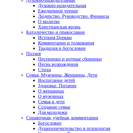
Духовно-назидательные
Духовно-назидательная
Ежедневное чтение
Лидерство. Руководство. Финансы
О молитве
Христианская жизнь
Католичество и православие
История Церкви
Комментарии и толкования
Традиция и богословие
Поэзия
Песенники и нотные сборники
Песнь возрождения
Стихи
Семья, Мужчины, Женщины, Дети
Воспитание детей
Здоровье. Питание
О женщинах
О мужчинах
Семья и дети
Создание семьи
Для молодежи
Справочная, учебная, комментарии
Богословие
Душепопечительство и психология