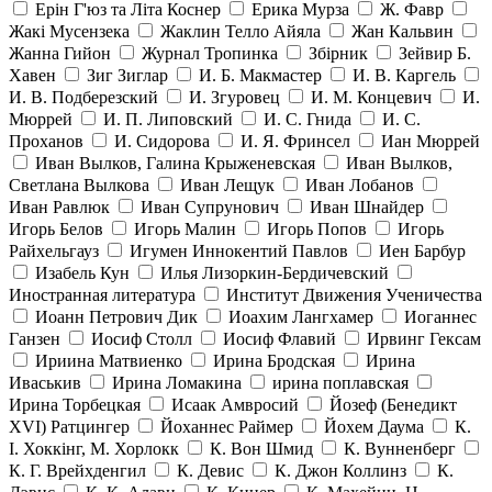
Ерін Г'юз та Літа Коснер
Ерика Мурза
Ж. Фавр
Жакі Мусензека
Жаклин Телло Айяла
Жан Кальвин
Жанна Гийон
Журнал Тропинка
Збірник
Зейвир Б.
Хавен
Зиг Зиглар
И. Б. Макмастер
И. В. Каргель
И. В. Подберезский
И. Згуровец
И. М. Концевич
И.
Мюррей
И. П. Липовский
И. С. Гнида
И. С.
Проханов
И. Сидорова
И. Я. Фринсел
Иан Мюррей
Иван Вылков, Галина Крыженевская
Иван Вылков,
Светлана Вылкова
Иван Лещук
Иван Лобанов
Иван Равлюк
Иван Супрунович
Иван Шнайдер
Игорь Белов
Игорь Малин
Игорь Попов
Игорь
Райхельгауз
Игумен Иннокентий Павлов
Иен Барбур
Изабель Кун
Илья Лизоркин-Бердичевский
Иностранная литература
Институт Движения Ученичества
Иоанн Петрович Дик
Иоахим Лангхамер
Иоганнес
Ганзен
Иосиф Столл
Иосиф Флавий
Ирвинг Гексам
Ириина Матвиенко
Ирина Бродская
Ирина
Иваськив
Ирина Ломакина
ирина поплавская
Ирина Торбецкая
Исаак Амвросий
Йозеф (Бенедикт
ХVI) Ратцингер
Йоханнес Раймер
Йохем Даума
К.
І. Хоккінг, М. Хорлокк
К. Вон Шмид
К. Вунненберг
К. Г. Врейхденгил
К. Девис
К. Джон Коллинз
К.