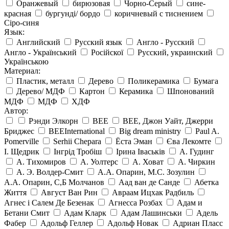
Оранжевый
бирюзовая
Чорно-Серый
сине-
красная
бургунді/ бордо
коричневый с тиснением
Сіро-синя
Язык:
Английский
Русский язык
Англо - Русский
Англо - Український
Російскої
Русский, украинский
Українською
Материал:
Пластик, металл
Дерево
Поликерамика
Бумага
Дерево/ МДФ
Картон
Керамика
Шпонований
МДФ
МДФ
ХДФ
Автор:
Рэнди Элкорн
BEE
BEE, Джон Уайт, Джерри
Бриджес
BEEInternational
Big dream ministry
Paul A.
Pomerville
Serhii Chepara
Ёста Эман
Єва Лекомте
І. Щедрик
Інгрід Тробіш
Ірина Іваськів
А. Гудинг
А. Тихомиров
А. Уолтерс
А. Ховат
А. Чиркин
А. Э. Волдер-Смит
А.А. Опарин, М.С. Зозулин
А.А. Опарин, С,Б Молчанов
Аад ван де Санде
Абетка
Життя
Август Ван Рин
Авраам Ицхак Радбиль
Агнес і Салем Де Безенак
Агнесса Розбах
Адам и
Бетани Смит
Адам Кларк
Адам Лашинськи
Адель
Фабер
Адольф Геллер
Адольф Новак
Адриан Пласс