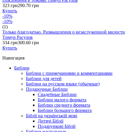
Поклоніння в темряві Тимур Расулов
323 грн
290.70 грн
Купить
-10%
-10%
(1)
Только благодатью. Размышления о незаслуженной милости
Тимур Расулов
334 грн
300.60 грн
Купить
Навигация
Библии
Библии с примечаниями и комментариями
Библии для детей
Библии на русском языке (обычные)
Подарочные Библии
Свадебные Библии
Библии малого формата
Библии среднего формата
Библии большого формата
Біблії на українській мові
Дитячі Біблії
Подарункові Біблії
Библии настольные