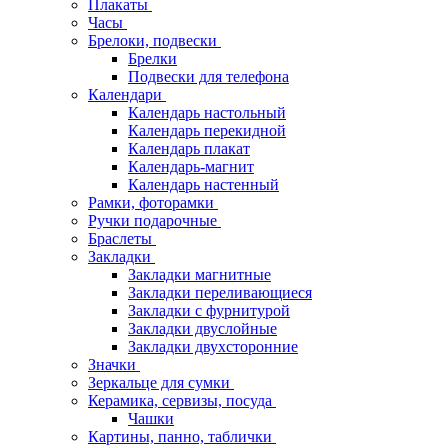
Плакаты
Часы
Брелоки, подвески
Брелки
Подвески для телефона
Календари
Календарь настольный
Календарь перекидной
Календарь плакат
Календарь-магнит
Календарь настенный
Рамки, фоторамки
Ручки подарочные
Браслеты
Закладки
Закладки магнитные
Закладки переливающиеся
Закладки с фурнитурой
Закладки двуслойные
Закладки двухсторонние
Значки
Зеркальце для сумки
Керамика, сервизы, посуда
Чашки
Картины, панно, таблички