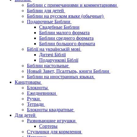
Библии с примечаниями и комментариями
Библии для детей
Библии на русском языке (обычные)
Подарочные Библии
Свадебные Библии
Библии малого формата
Библии среднего формата
Библии большого формата
Біблії на українській мові
Дитячі Біблії
Подарункові Біблії
Библии настольные
Новый Завет, Псалтырь, книги Библии
Библии на иностранных языках
Канцтовары
Блокноты
Ежедневники
Ручки
Тетради
Блокноты квадратные
Для детей
Развивающие игрушки
Сортеры
Стульчики для кормления