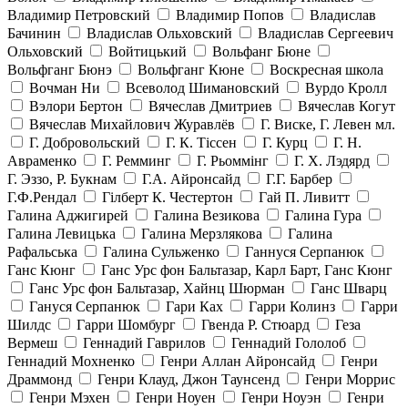
Владимир Петровский
Владимир Попов
Владислав
Бачинин
Владислав Ольховский
Владислав Сергеевич
Ольховский
Войтицький
Вольфанг Бюне
Вольфганг Бюнэ
Вольфганг Кюне
Воскресная школа
Вочман Ни
Всеволод Шимановский
Вурдо Кролл
Вэлори Бертон
Вячеслав Дмитриев
Вячеслав Когут
Вячеслав Михайлович Журавлёв
Г. Виске, Г. Левен мл.
Г. Добровольский
Г. К. Тiссен
Г. Курц
Г. Н.
Авраменко
Г. Ремминг
Г. Рьоммінг
Г. Х. Лэдярд
Г. Эззо, Р. Букнам
Г.А. Айронсайд
Г.Г. Барбер
Г.Ф.Рендал
Гілберт К. Честертон
Гай П. Ливитт
Галина Аджигирей
Галина Везикова
Галина Гура
Галина Левицька
Галина Мерзлякова
Галина
Рафальська
Галина Сульженко
Ганнуся Серпанюк
Ганс Кюнг
Ганс Урс фон Бальтазар, Карл Барт, Ганс Кюнг
Ганс Урс фон Бальтазар, Хайнц Шюрман
Ганс Шварц
Гануся Серпанюк
Гари Ках
Гарри Колинз
Гарри
Шилдс
Гарри Шомбург
Гвенда Р. Стюард
Геза
Вермеш
Геннадий Гаврилов
Геннадий Гололоб
Геннадий Мохненко
Генри Аллан Айронсайд
Генри
Драммонд
Генри Клауд, Джон Таунсенд
Генри Моррис
Генри Мэхен
Генри Ноуен
Генри Ноуэн
Генри