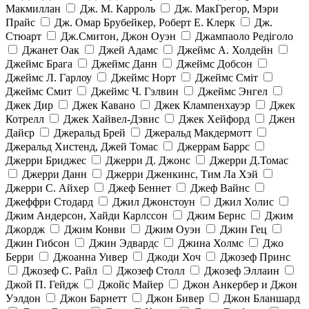
Макмиллан
Дж. М. Карроль
Дж. МакГрегор, Мэри
Прайс
Дж. Омар Брубейкер, Роберт Е. Клерк
Дж.
Стюарт
Дж.Смитон, Джон Оуэн
Джампаоло Редіголо
Джанет Оак
Джей Адамс
Джеймс А. Холдейн
Джеймс Брага
Джеймс Данн
Джеймс Добсон
Джеймс Л. Гарлоу
Джеймс Норт
Джеймс Сміт
Джеймс Смит
Джеймс Ч. Гэлвин
Джеймс Энгел
Джек Дир
Джек Кавано
Джек Клампенхауэр
Джек
Котрелл
Джек Хайвел-Дэвис
Джек Хейфорд
Джен
Дайєр
Джеральд Брей
Джеральд Макдермотт
Джеральд Хистенд, Джей Томас
Джеррам Баррс
Джерри Бриджес
Джерри Д. Джонс
Джерри Д.Томас
Джерри Данн
Джерри Дженкинс, Тим Ла Хэй
Джерри С. Айхер
Джеф Беннет
Джеф Вайнс
Джеффри Стодард
Джил Джонстоун
Джил Холис
Джим Андерсон, Хайди Карлссон
Джим Бернс
Джим
Джордж
Джим Конви
Джим Оуэн
Джин Гец
Джин Гибсон
Джин Эдвардс
Джина Холмс
Джо
Берри
Джоанна Уивер
Джоди Хоч
Джозеф Принс
Джозеф С. Райл
Джозеф Столл
Джозеф Эллаин
Джой П. Гейдж
Джойс Майер
Джон Анкербер и Джон
Уэлдон
Джон Барнетт
Джон Бивер
Джон Бланшард