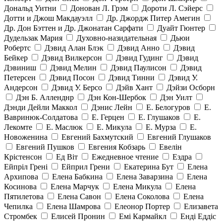
Дональд Уитни
Донован Л. Грэм
Дороти Л. Сэйерс
Дотти и Джош Макдауэлл
Др. Джордж Питер Амегин
Др. Дон Бэттен и Др. Джонатан Сарфати
Дуайт Гюнтер
Дудельзак Мария
Духовно-назидательная
Дьюи
Робертс
Дэвид Алан Блэк
Дэвид Анно
Дэвид
Бейкер
Дэвид Вилкерсон
Дэвид Гудинг
Дэвид
Дэвиниш
Дэвид Мелин
Дэвид Паулисон
Дэвид
Петерсен
Дэвид Посон
Дэвид Тинни
Дэвид У.
Андерсон
Дэвид У. Берсо
Дэйв Хант
Дэйзи Осборн
Дэн Б. Алленднр
Дэн Кон-Шербок
Дэн Уилт
Дэнди Дейли Маккол
Дэнис Лейн
Е. Белогуров
Е.
Вавринюк-Солдатова
Е. Герцен
Е. Глушаков
Е.
Лекомте
Е. Маслюк
Е. Микула
Е. Мурза
Е.
Новоженина
Евгений Бахмутский
Евгений Глушаков
Евгений Пушков
Евгения Кобзарь
Евелін
Крістенсон
Ед Віт
Ежедневное чтение
Ездра
Ейпріл Грені
Ейприл Грени
Екатерина Бут
Елена
Архипова
Елена Бабкина
Елена Заварзина
Елена
Косинова
Елена Марчук
Елена Микула
Елена
Пятилетова
Елена Савон
Елена Соколова
Елена
Чепилка
Елена Шамрова
Елеонор Портер
Елизавета
Стромбек
Елисей Пронин
Емі Кармайкл
Ендi Еддiс