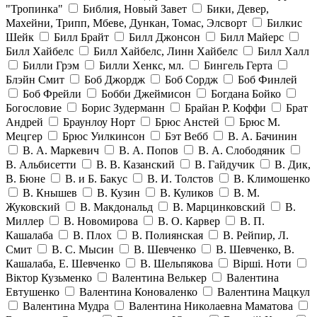
"Тропинка"
Библия, Новый Завет
Бики, Девер,
Махейни, Трипп, Мбеве, Дункан, Томас, Элсворт
Билкис
Шейк
Билл Брайт
Билл Джонсон
Билл Майерс
Билл Хайбелс
Билл Хайбелс, Линн Хайбелс
Билл Халл
Билли Грэм
Билли Хенкс, мл.
Бингель Герта
Блэйн Смит
Боб Джордж
Боб Сордж
Боб Финлей
Боб Фрейли
Бобби Джеймисон
Богдана Бойко
Богословие
Борис Зудерманн
Брайан Р. Коффи
Брат
Андрей
Браунлоу Норт
Брюс Анстей
Брюс М.
Мецгер
Брюс Уилкинсон
Бэт Вебб
В. А. Бачинин
В. А. Маркевич
В. А. Попов
В. А. Слободяник
В. Альбисетти
В. В. Казанский
В. Гайдучик
В. Дик,
В. Бюне
В. и Б. Бакус
В. И. Толстов
В. Климошенко
В. Кнышев
В. Кузин
В. Куликов
В. М.
Жуковский
В. Макдональд
В. Марцинковский
В.
Миллер
В. Новомирова
В. О. Карвер
В. П.
Кашалаба
В. Плох
В. Полиянская
В. Рейпир, Л.
Смит
В. С. Мысин
В. Шевченко
В. Шевченко, В.
Кашалаба, Е. Шевченко
В. Шельпякова
Вiршi. Ноти
Віктор Кузьменко
Валентина Велькер
Валентина
Евтушенко
Валентина Коноваленко
Валентина Мацкул
Валентина Мудра
Валентина Николаевна Маматова