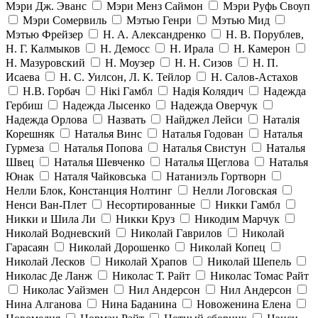
Мэри Дж. Эванс
Мэри Менз Саймон
Мэри Руфь Своуп
Мэри Сомервиль
Мэтью Генри
Мэтью Мид
Мэтью Фрейзер
Н. А. Александренко
Н. В. Порублев,
Н. Г. Калмыков
Н. Демосс
Н. Ирала
Н. Камерон
Н. Мазуровский
Н. Моузер
Н. Н. Сизов
Н. П.
Исаева
Н. С. Уилсон, Л. К. Тейлор
Н. Салов-Астахов
Н.В. Горбач
Нікі Гамбл
Надія Колядич
Надежда
Гербиш
Надежда Лысенко
Надежда Оверчук
Надежда Орлова
Назвать
Найджел Лейси
Наталія
Корешняк
Наталья Винс
Наталья Годован
Наталья
Гурмеза
Наталья Попова
Наталья Свистун
Наталья
Швец
Наталья Шевченко
Наталья Щеглова
Наталья
Юнак
Наталя Чайковська
Натаниэль Гортворн
Нелли Блок, Констанция Нолтинг
Нелли Логовская
Ненси Ван-Плет
Несортированные
Никки Гамбл
Никки и Шила Ли
Никки Круз
Никодим Марчук
Николай Водневский
Николай Гаврилов
Николай
Гарасаян
Николай Дорошенко
Николай Копец
Николай Лесков
Николай Храпов
Николай Шепель
Николас Де Ланж
Николас Т. Райт
Николас Томас Райт
Николас Уайзмен
Нил Андерсон
Нил Андерсон
Нина Алганова
Нина Баданина
Новоженина Елена