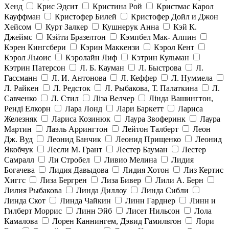
Хенд
Крис Эдсит
Кристина Рой
Кристмас Карол
Кауффман
Кристофер Билей
Кристофер Дойл и Джон
Хейсом
Курт Залкер
Кушнерук Анна
Кэй К.
Джеймс
Кэйти Бразелтон
Кэмпбел Мак- Алпин
Кэрен Кингсбери
Кэрин Маккензи
Кэрол Кент
Кэрол Льюис
Кэролайн Лиф
Кэтрин Кульман
Кэтрин Патерсон
Л. Б. Кауман
Л. Быстрова
Л.
Гассманн
Л. И. Антонова
Л. Кеффер
Л. Нуммела
Л. Райкен
Л. Редсток
Л. Рыбакова, Т. Палаткина
Л.
Савченко
Л. Стил
Ліза Велчер
Лінда Вашингтон,
Ренді Елкорн
Лара Лонд
Лари Баркетт
Лариса
Железняк
Лариса Козинюк
Лаура Звоферинк
Лаура
Мартин
Лаэль Аррингтон
Лейтон Талберт
Леон
Дж. Вуд
Леонид Банчик
Леонид Прищенко
Леонид
Якобчук
Лесли М. Грант
Лестер Бауман
Лестер
Самралл
Ли Стробел
Ливио Мелина
Лидия
Богачева
Лидия Давыдова
Лидия Хотон
Лиз Кертис
Хиггс
Лиза Бергрен
Лиза Бивер
Лили А. Берн
Лилия Рыбакова
Линда Диллоу
Линда Сибли
Линда Скот
Линда Чайкин
Линн Гарднер
Линн и
Гилберт Моррис
Линн Эйб
Лисет Нильсон
Лола
Камалова
Лорен Каннингем, Дэвид Гамильтон
Лори