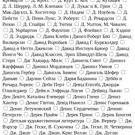
Кромарти
Д. Кросс
Д. Курт Е. Кох
Д. Кухащек
Д. Л. Шеррер, Л. М. Клепаки
Д. Лукас и К. Грин
Д.
Мак-Дауэлл, Б. Хостетлер
Д. Нидем
Д. Ноубель
Д.
Пейсти
Д. Пенн-Луис, Э. Робертс
Д. Річардсон
Д.
Ризон
Д. Спайри
Д. Уитни
Д. Уолтон, М. Чавалес
Д. Уорбартон
Д. Фаунтин
Д. Флейвел
Д. Хэдинг
Д. Элдридж
Діана Клейн і Джоел Роберт Бікі
Давид
Вилкерсон
Давид Воробьев
Давид Г. Буркхолдер
Давид и Нетти Джексон
Давид Инстоун-Брюер
Давид
Йонги Чо
Давид Классен, Эрих Шмиддт-Шель
Давид
Стерн
Даг Хьюард- Милс
Даниель Смит
Даниил
Кауффман
Даниил Мордовцев
Даниил Умнов
Даниэль Гербер
Даниэль Зименс
Даниэль Шефер
Даньян
Дарлин Сейла
Дарья Баданина
Дебби и
Ричард Лоренс
Деби Перл
Девід Епплбі, Джордж
Олшледжер
Дейв и Элфрида Лоуэн
Дейвид Льюис
Ден Девітт, Каталіна Ечеверрі
Дениз Гленн
Дениз
Хантер
Денис Гінтон, Девід Ньюелл
Денис Гореньков
Денис Летуновский
Денис Сердиченко
Деннис
Петерсен
Дерек Прайм
Дерек Принс
Дерик Бингем
Детская художественная литература
Дж. Вервер
Дж.
Вэруэр
Дж. Геске, В. Сукочева
Дж. Геске, Н. Четверина
Дж. Джон
Дж. Джон, Крис Велли
Дж. Дуглас