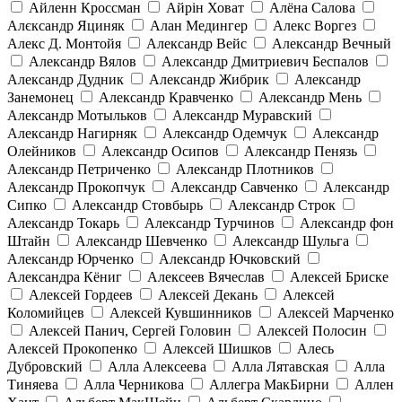
Айленн Кроссман
Айрін Ховат
Алёна Салова
Алєксандр Яциняк
Алан Медингер
Алекс Воргез
Алекс Д. Монтойя
Александр Вейс
Александр Вечный
Александр Вялов
Александр Дмитриевич Беспалов
Александр Дудник
Александр Жибрик
Александр
Занемонец
Александр Кравченко
Александр Мень
Александр Мотыльков
Александр Муравский
Александр Нагирняк
Александр Одемчук
Александр
Олейников
Александр Осипов
Александр Пенязь
Александр Петриченко
Александр Плотников
Александр Прокопчук
Александр Савченко
Александр
Сипко
Александр Стовбырь
Александр Строк
Александр Токарь
Александр Турчинов
Александр фон
Штайн
Александр Шевченко
Александр Шульга
Александр Юрченко
Александр Ючковский
Александра Кёниг
Алексеев Вячеслав
Алексей Бриске
Алексей Гордеев
Алексей Декань
Алексей
Коломийцев
Алексей Кувшинников
Алексей Марченко
Алексей Панич, Сергей Головин
Алексей Полосин
Алексей Прокопенко
Алексей Шишков
Алесь
Дубровский
Алла Алексеева
Алла Лятавская
Алла
Тиняева
Алла Черникова
Аллегра МакБирни
Аллен