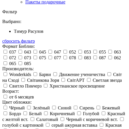
Пакеты подарочные
Фильтр
Выбрано:
Тимур Расулов
сбросить фильтр
Формат Библии:
037
043
045
047
052
053
055
063
072
073
075
077
078
083
087
062
065
085
Производитель:
Wonderkids
Барви
Движение ученичества
Світ
на Сході
Світанкова Зоря
СвітАРТ
Светлая звезда
Свитло Пикчерз
Христианское просвещение
Возраст:
от 6 месяцев
Цвет обложки:
Чёрный
Зелёный
Синий
Сирень
Бежевый
Бордо
Белый
Коричневый
Голубой
Красный
с желтой вст.
Салатовый
Черный с коричневой вст.
голубой с картинкой
серый ажурная вставка
Красная