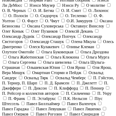
Новомедия
Норман Райт
Нотный сборник
Нэнси
Ли ДеМосс
Нэнси Моузер
Нэнси Ру
О молитве
О. В. Черных
О. И. Бегма
О. И. Смит
О. Лихонос
О. Полосін
О. Сидорчук
О. Тесленко
О. Ф.
Уолтон
О. Фауст
О. Чмут
О.И. Замуруев
Оксана
Безносова
Оксана Суховерська
Октавиус Винслоу
Олег Конык
Олег Пузанков
Олексій Декань
Олександр Дуднік
Олександр Попчук
Олександр
Свєтогоров
Олександр Сташук
Олена Мікула
Олесь
Дмитренко
Олеся Кулакевич
Оливье Клеман
Олутопе Омотойе
Ольга Буковецкая
Ольга Дроздова
Ольга Жаботинская
Ольга Клюкина
Ольга Мурга
Ольга Сергеева
Ольга шевелева
Ольга Шульга-
Страшная
Ольшевская Юлия
Оля Ярош
Оля Ярош,
Вера Мищук
Омартиан Сторми и Пейдж
Освальд
Сандерс
Освальд Тярк
Освальд Чемберс
П. Гэйстон,
П. Тернер, П. Шарп
П. Д. Брамсен
П. Джелетт
П.
Джеффери
П. Диксон
П. Клиффорд
П. Пеннер
П. Рейссер и коллектив авторов
П. Сильченко
П. Унру
П. Франк
П. Эстабрукс
П.К. Нельсон
Піус
Штессель
Павел Биллхаймер
Павел Валенчук
Павел Гараджа
Павел Левушкан
Павел Ляшенко
Павел Озерков
Павел Рогозин
Павел Свиридов