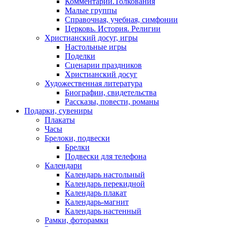
Комментарии.Толкования
Малые группы
Справочная, учебная, симфонии
Церковь. История. Религии
Христианский досуг, игры
Настольные игры
Поделки
Сценарии праздников
Христианский досуг
Художественная литература
Биографии, свидетельства
Рассказы, повести, романы
Подарки, сувениры
Плакаты
Часы
Брелоки, подвески
Брелки
Подвески для телефона
Календари
Календарь настольный
Календарь перекидной
Календарь плакат
Календарь-магнит
Календарь настенный
Рамки, фоторамки