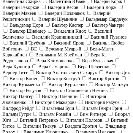
Валентина Скирка
Валентина Юзвяк
Валерій Корж
Валерий Геворков
Валерий Кесов
Валерий Корж
Валерий Макеев
Валерий Поздняков
Валерий
Решетинский
Валерий Шумилин
Вальдемар Сардачук
Вальдемар Цорн
Вальтер Каспер
Вальтер Чантри
Вальтер Шнайдер
Ванделин Кнох
Василий
Беличенко
Василий Крапивницкий
Василий Пузанов
Василий Трубчик
Василий Ярош
Василь і Любов
Войтович
ВЕ
Велемир Мудрый
Вели-Матти
Карккайнен
Вениамин М. Крейман
Вера К.
Родославова
Вера Климошенко
Вера Кульгавая
Вера Кушнир
Вера Самарина
Вера Шевченко
Вернер Гитт
Виктор Анатольевич Сахарук
Виктор Дик
Виктор Копец
Виктор Коструб
Виктор Кротов
Виктор Кузьменко
Виктор Куриленко
Виктор Манжул
Виктор Рягузов
Виктор Силивеевич Немцев
Виктор Цангер
Виктор Шлёнкин
Виктория
Любащенко
Виктория Мажарова
Виктория Рахуба
Вилфрод Рейдт
Вильгельм Буш
Вильям Генри Грин
Вильям Гутри
Вильям Ромейн
Вим Риткерк
Виорел
Юга
Виталий Петренко
Виталий Полозов
Виталий
Титов
Виталий Ткачук
Владета Еротич
Владимир
Волох
Владимир Илюшенко
Владимир Имакаев