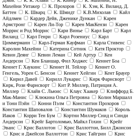
Дэвис
К. К. Алави
К. Кинер
К. Махейни, Н.
Махейни Уитакер
К. Прохоров
К. Хэм, К. Виланд, Д.
Баттен
К. Шварц
К. Шмидт
К.В.Михолав
Кайл
Айдлмен
Кардер Дейв, Дженике Дункан
Карен
Армстронг
Карен Ли-Тор
Карен МакКензи
Карен
Моррис и Род Моррис
Кари Винье
Карл Барт
Карл
Виланд
Карл Генри
Карл Розениус
Карл
Циммерманн
Карл-Герман Кауфман
Карла Стивенс
Каролин Махейни
Катерина Сотник
Катя Проктор
Кевин Деянг
Кевин Леман
Кей Артур
Кен
Андерсон
Кен Бланшар, Фил Ходжес
Кеннет Боа
Кеннет Г. Хаукинс
Кеннет Н. Тейлор
Кеннет О.
Генгель, Уорен С. Бенсон
Кеннет Хейгин
Кент Брауер
Кирил Давей
Кирилл Лукарис
Кирк Фарнсворт
Кирк, Рози Фарнсворт
Кит Р. Миллер, Патриция А.
Миллер
Клайв С. Льюис
Клаус Хаакер
Клиффорд Б.
Мак-Манис
Клюкина Ольга Петровна
Колин Маршалл
и Тони Пэйн
Конни Пэлм
Константин Прохоров
Константин Шаповалов
Константин Шумаков
Король
Иаков
Корри Тен Бум
Кортни Миллер Снид и Синди
Андерсон
Крейг Бартоломью, Майкл Гохин
Крейг
Эванс
Крис Валлотон
Крис Валлоттон, Билл Джонсон
Крис и Джейсон Валлоттон
Крис Тайгрин
Крис