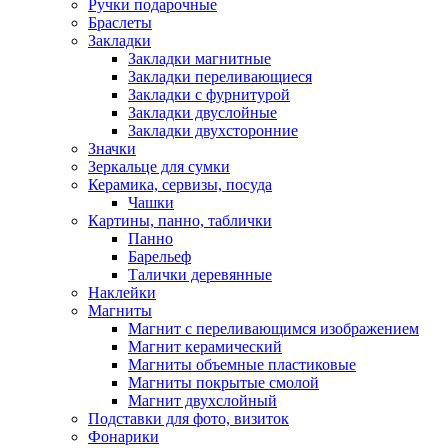
Ручки подарочные
Браслеты
Закладки
Закладки магнитные
Закладки переливающиеся
Закладки с фурнитурой
Закладки двуслойные
Закладки двухсторонние
Значки
Зеркальце для сумки
Керамика, сервизы, посуда
Чашки
Картины, панно, таблички
Панно
Барельеф
Талички деревянные
Наклейки
Магниты
Магнит с переливающимся изображением
Магнит керамический
Магниты объемные пластиковые
Магниты покрытые смолой
Магнит двухслойный
Подставки для фото, визиток
Фонарики