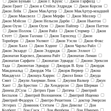
Джон Буньян
Джон Г. Круис
Джон Гарфилд
Джон Грант
Джон и Стейси Элдридж
Джон Корсон
Джон Лейк
Джон МакАртур
Джон МакАртур-младший
Джон Максвелл
Джон Мерфи
Джон Миллер
Джон Мэйсон
Джон Нельсон Дарби
Джон Ньютон
Джон Оуэн
Джон Оуэн
Джон Пайпер
Джон Паттон
Джон Поллок
Джон Райл
Джон Стормер
Джон
Стотт
Джон Таллаш
Джон Таунсенд
Джон
Торнберн
Джон Уилмот
Джон Уэсли
Джон Фокс
Джон Халл
Джон Хэдинг
Джон Чарльз Райл
Джон Экхардт
Джон Элдридж
Джон Эллиот
Джонатан Карсвел, Джоанна Райт
Джонатан Лиман
Джонатан Сарфати
Джонатан Эдвардс
Джони Эрексон
Тада
Джонотан Эдвардс
Джордж В. Буш
Джордж
Макдональд
Джордж Уба
Джорж Вервер
Джош
Макдауэлл
Джошуа Харрис
Джоэл Бики
Джуда
Смит
Джули Акерман Линк
Джулия Валкер
Джун
Хант
Ди Брестин
Ди Хендерсон
Дин Шерман
Динеш Д'Суза
Дитрих Гран
Дитяча
Дмитрий
Беспалов
Дмитрий Волошенюк
Дмитрий Ищенко
Дмитрий Федорук
Дмитро Решетник
доктор Эмерсон
Эггерих
Доминик Стэтхем
Дон Девельт
Дон
Колберт
Дон Сиск
Дон Ферберн
Дон Шмирер