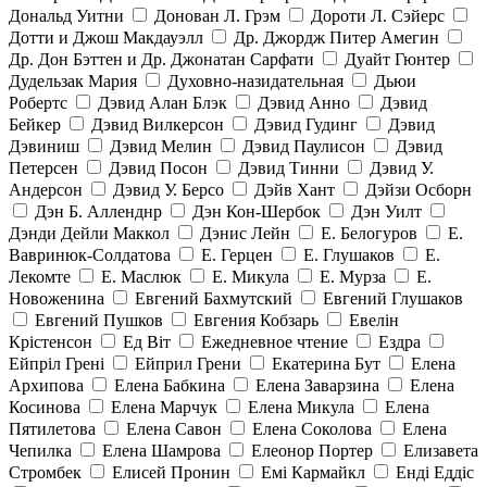
Дональд Уитни
Донован Л. Грэм
Дороти Л. Сэйерс
Дотти и Джош Макдауэлл
Др. Джордж Питер Амегин
Др. Дон Бэттен и Др. Джонатан Сарфати
Дуайт Гюнтер
Дудельзак Мария
Духовно-назидательная
Дьюи
Робертс
Дэвид Алан Блэк
Дэвид Анно
Дэвид
Бейкер
Дэвид Вилкерсон
Дэвид Гудинг
Дэвид
Дэвиниш
Дэвид Мелин
Дэвид Паулисон
Дэвид
Петерсен
Дэвид Посон
Дэвид Тинни
Дэвид У.
Андерсон
Дэвид У. Берсо
Дэйв Хант
Дэйзи Осборн
Дэн Б. Алленднр
Дэн Кон-Шербок
Дэн Уилт
Дэнди Дейли Маккол
Дэнис Лейн
Е. Белогуров
Е.
Вавринюк-Солдатова
Е. Герцен
Е. Глушаков
Е.
Лекомте
Е. Маслюк
Е. Микула
Е. Мурза
Е.
Новоженина
Евгений Бахмутский
Евгений Глушаков
Евгений Пушков
Евгения Кобзарь
Евелін
Крістенсон
Ед Віт
Ежедневное чтение
Ездра
Ейпріл Грені
Ейприл Грени
Екатерина Бут
Елена
Архипова
Елена Бабкина
Елена Заварзина
Елена
Косинова
Елена Марчук
Елена Микула
Елена
Пятилетова
Елена Савон
Елена Соколова
Елена
Чепилка
Елена Шамрова
Елеонор Портер
Елизавета
Стромбек
Елисей Пронин
Емі Кармайкл
Ендi Еддiс