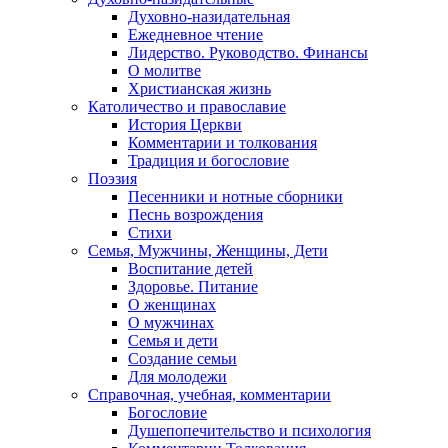
Духовно-назидательная
Ежедневное чтение
Лидерство. Руководство. Финансы
О молитве
Христианская жизнь
Католичество и православие
История Церкви
Комментарии и толкования
Традиция и богословие
Поэзия
Песенники и нотные сборники
Песнь возрождения
Стихи
Семья, Мужчины, Женщины, Дети
Воспитание детей
Здоровье. Питание
О женщинах
О мужчинах
Семья и дети
Создание семьи
Для молодежи
Справочная, учебная, комментарии
Богословие
Душепопечительство и психология