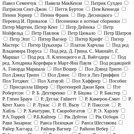
Павел Семенчук
Памела МакКензи
Патрик Сухдео
Патрисия Сент-Джон
Пегги Буртон
Пем Кеннеди
Пенни Уорнер
Пенни Франк
Пер. Десницкого
Перевод И. Привалов
Песенники и нотные сборники
Петер Мартин, Петер Кент
Петр Дейнека
Петр
Нойфельд
Петр Павлюк
Петр Цюкало
Петр Шатров
Петр Эпп
Питер Вагнер
Питер Крифт
Питер
Мастерс
Питер Цукахира
Платон Харчлаа
Под ред
Владимира Поруса
Под ред. Д. Грина, С. Макнайт, Г.
Маршал
Под ред. Л. Кленицкого и Д. Вайгодера
Под
ред. Хендрика Корефара и Март-Яна Пауля
Под редакцией
А. Говорда Маршала
Пол Вошер
Пол Дэвид Трипп
Пол Дэвид Трипп
Пол Дэвис
Пол и Лиз Гриффин
Пол Тотджес
Пол Хатауэй
Пол Хаффнер
Пособие
Присцилла Ширер
Протеиерей Джон Брек
Пэт
Робертсон
Р. Б. Дехтяренко
Р. Біцова
Р. Бакстер
Р. Гленн Браун
Р. Дуглас Гайветт
Р. Камерон-Смит
Р.
Кент Хьюз
Р. Лукас
Р. П. Вызу
Р. Пакссон
Р.
Хайль
Р. Хачатурян, Т. Скоробогатов
Р. Э. Харлоу
Р.А.Торрей
Р.Б.Кайпер
Рік Дейтон
Рік Осборн
Рави Захариас
Раиса Пихоцкая
Раиса Шестакова
Райер Хаггард
Райнер Вагнер
Райнон Вебер