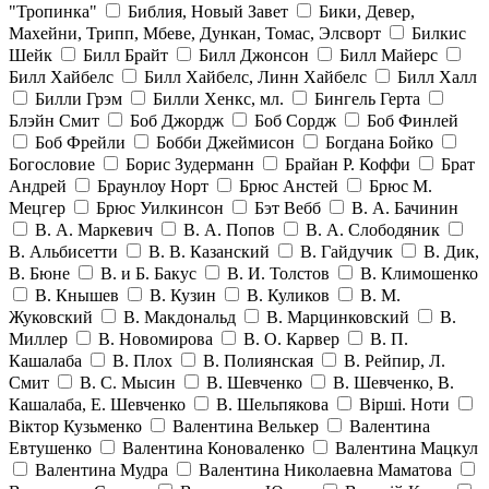
"Тропинка"
Библия, Новый Завет
Бики, Девер,
Махейни, Трипп, Мбеве, Дункан, Томас, Элсворт
Билкис
Шейк
Билл Брайт
Билл Джонсон
Билл Майерс
Билл Хайбелс
Билл Хайбелс, Линн Хайбелс
Билл Халл
Билли Грэм
Билли Хенкс, мл.
Бингель Герта
Блэйн Смит
Боб Джордж
Боб Сордж
Боб Финлей
Боб Фрейли
Бобби Джеймисон
Богдана Бойко
Богословие
Борис Зудерманн
Брайан Р. Коффи
Брат
Андрей
Браунлоу Норт
Брюс Анстей
Брюс М.
Мецгер
Брюс Уилкинсон
Бэт Вебб
В. А. Бачинин
В. А. Маркевич
В. А. Попов
В. А. Слободяник
В. Альбисетти
В. В. Казанский
В. Гайдучик
В. Дик,
В. Бюне
В. и Б. Бакус
В. И. Толстов
В. Климошенко
В. Кнышев
В. Кузин
В. Куликов
В. М.
Жуковский
В. Макдональд
В. Марцинковский
В.
Миллер
В. Новомирова
В. О. Карвер
В. П.
Кашалаба
В. Плох
В. Полиянская
В. Рейпир, Л.
Смит
В. С. Мысин
В. Шевченко
В. Шевченко, В.
Кашалаба, Е. Шевченко
В. Шельпякова
Вiршi. Ноти
Віктор Кузьменко
Валентина Велькер
Валентина
Евтушенко
Валентина Коноваленко
Валентина Мацкул
Валентина Мудра
Валентина Николаевна Маматова