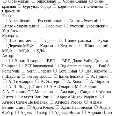
Оранжевый
бирюзовая
Чорно-Серый
сине-
красная
бургунді/ бордо
коричневый с тиснением
Сіро-синя
Язык:
Английский
Русский язык
Англо - Русский
Англо - Український
Російскої
Русский, украинский
Українською
Материал:
Пластик, металл
Дерево
Поликерамика
Бумага
Дерево/ МДФ
Картон
Керамика
Шпонований
МДФ
МДФ
ХДФ
Автор:
Рэнди Элкорн
BEE
BEE, Джон Уайт, Джерри
Бриджес
BEEInternational
Big dream ministry
Paul A.
Pomerville
Serhii Chepara
Ёста Эман
Єва Лекомте
І. Щедрик
Інгрід Тробіш
Ірина Іваськів
А. Гудинг
А. Тихомиров
А. Уолтерс
А. Ховат
А. Чиркин
А. Э. Волдер-Смит
А.А. Опарин, М.С. Зозулин
А.А. Опарин, С,Б Молчанов
Аад ван де Санде
Абетка
Життя
Август Ван Рин
Авраам Ицхак Радбиль
Агнес і Салем Де Безенак
Агнесса Розбах
Адам и
Бетани Смит
Адам Кларк
Адам Лашинськи
Адель
Фабер
Адольф Геллер
Адольф Новак
Адриан Пласс