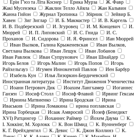
Ерін Г'юз та Літа Коснер
Ерика Мурза
Ж. Фавр
Жакі Мусензека
Жаклин Телло Айяла
Жан Кальвин
Жанна Гийон
Журнал Тропинка
Збірник
Зейвир Б.
Хавен
Зиг Зиглар
И. Б. Макмастер
И. В. Каргель
И. В. Подберезский
И. Згуровец
И. М. Концевич
И.
Мюррей
И. П. Липовский
И. С. Гнида
И. С.
Проханов
И. Сидорова
И. Я. Фринсел
Иан Мюррей
Иван Вылков, Галина Крыженевская
Иван Вылков,
Светлана Вылкова
Иван Лещук
Иван Лобанов
Иван Равлюк
Иван Супрунович
Иван Шнайдер
Игорь Белов
Игорь Малин
Игорь Попов
Игорь
Райхельгауз
Игумен Иннокентий Павлов
Иен Барбур
Изабель Кун
Илья Лизоркин-Бердичевский
Иностранная литература
Институт Движения Ученичества
Иоанн Петрович Дик
Иоахим Лангхамер
Иоганнес
Ганзен
Иосиф Столл
Иосиф Флавий
Ирвинг Гексам
Ириина Матвиенко
Ирина Бродская
Ирина
Иваськив
Ирина Ломакина
ирина поплавская
Ирина Торбецкая
Исаак Амвросий
Йозеф (Бенедикт
ХVI) Ратцингер
Йоханнес Раймер
Йохем Даума
К.
І. Хоккінг, М. Хорлокк
К. Вон Шмид
К. Вунненберг
К. Г. Врейхденгил
К. Девис
К. Джон Коллинз
К.
Дэвис
К. К. Алави
К. Кинер
К. Махейни, Н.