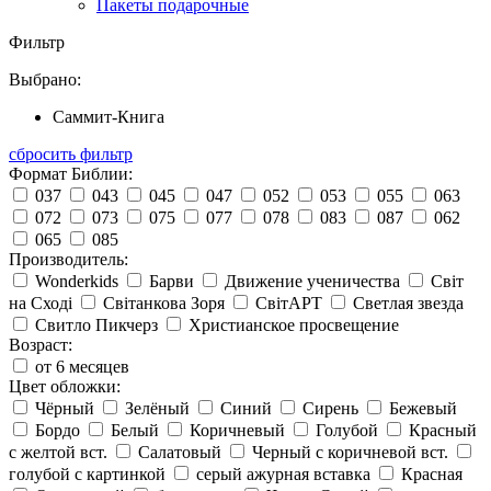
Пакеты подарочные
Фильтр
Выбрано:
Саммит-Книга
сбросить фильтр
Формат Библии:
037
043
045
047
052
053
055
063
072
073
075
077
078
083
087
062
065
085
Производитель:
Wonderkids
Барви
Движение ученичества
Світ
на Сході
Світанкова Зоря
СвітАРТ
Светлая звезда
Свитло Пикчерз
Христианское просвещение
Возраст:
от 6 месяцев
Цвет обложки:
Чёрный
Зелёный
Синий
Сирень
Бежевый
Бордо
Белый
Коричневый
Голубой
Красный
с желтой вст.
Салатовый
Черный с коричневой вст.
голубой с картинкой
серый ажурная вставка
Красная