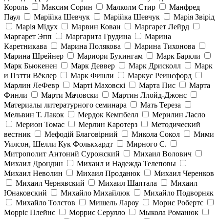
Король
Максим Сорин
Малколм Стир
Манфред
Паул
Марійка Шевчук
Марійка Шевчук
Марія Звірід
Марія Мідух
Марвин Кован
Маргарет Лейрд
Маргарет Эпп
Маргарита Грудина
Марина
Каретникава
Марина Полякова
Марина Тихонова
Марина Шрейнер
Мариори Букингам
Марк Баркли
Марк Бьюкенен
Марк Деввер
Марк Дрисколл
Марк
и Пэтти Вёклер
Марк Финли
Маркус Реинсфорд
Марлин ЛеФевр
Марті Маховскі
Марта Пис
Марта
Финли
Марти Мачовски
Мартин Ллойд-Джонс
Материалы литературного семинара
Мать Тереза
Мельвин Т. Лакок
Мердок Кемпбелл
Мерилин Ласло
Мерион Томас
Мерлин Каротерз
Методический
вестник
Мефодій Благовірний
Микола Сокол
Мими
Уилсон, Шелли Кук Фолькхардт
Мирного С.
Митрополит Антоний Сурожский
Михаил Волович
Михаил Дрондин
Михаил и Надежда Телеповы
Михаил Неволин
Михаил Проданюк
Михаил Черенков
Михаил Чернявский
Михаил Шаптала
Михаил
Юнаковский
Михайло Михайлюк
Михайло Подворняк
Михайло Толстов
Мишель Лароу
Морис Робертс
Морріс Плейнс
Моррис Серулло
Мыкола Романюк