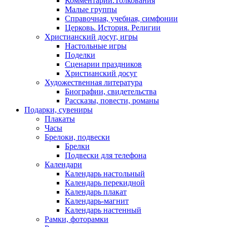
Комментарии.Толкования
Малые группы
Справочная, учебная, симфонии
Церковь. История. Религии
Христианский досуг, игры
Настольные игры
Поделки
Сценарии праздников
Христианский досуг
Художественная литература
Биографии, свидетельства
Рассказы, повести, романы
Подарки, сувениры
Плакаты
Часы
Брелоки, подвески
Брелки
Подвески для телефона
Календари
Календарь настольный
Календарь перекидной
Календарь плакат
Календарь-магнит
Календарь настенный
Рамки, фоторамки