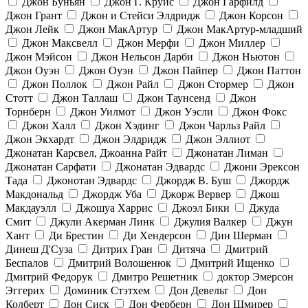
Джон Буньян
Джон Г. Круис
Джон Гарфилд
Джон Грант
Джон и Стейси Элдридж
Джон Корсон
Джон Лейк
Джон МакАртур
Джон МакАртур-младший
Джон Максвелл
Джон Мерфи
Джон Миллер
Джон Мэйсон
Джон Нельсон Дарби
Джон Ньютон
Джон Оуэн
Джон Оуэн
Джон Пайпер
Джон Паттон
Джон Поллок
Джон Райл
Джон Стормер
Джон
Стотт
Джон Таллаш
Джон Таунсенд
Джон
Торнберн
Джон Уилмот
Джон Уэсли
Джон Фокс
Джон Халл
Джон Хэдинг
Джон Чарльз Райл
Джон Экхардт
Джон Элдридж
Джон Эллиот
Джонатан Карсвел, Джоанна Райт
Джонатан Лиман
Джонатан Сарфати
Джонатан Эдвардс
Джони Эрексон
Тада
Джонотан Эдвардс
Джордж В. Буш
Джордж
Макдональд
Джордж Уба
Джорж Вервер
Джош
Макдауэлл
Джошуа Харрис
Джоэл Бики
Джуда
Смит
Джули Акерман Линк
Джулия Валкер
Джун
Хант
Ди Брестин
Ди Хендерсон
Дин Шерман
Динеш Д'Суза
Дитрих Гран
Дитяча
Дмитрий
Беспалов
Дмитрий Волошенюк
Дмитрий Ищенко
Дмитрий Федорук
Дмитро Решетник
доктор Эмерсон
Эггерих
Доминик Стэтхем
Дон Девельт
Дон
Колберт
Дон Сиск
Дон Ферберн
Дон Шмирер