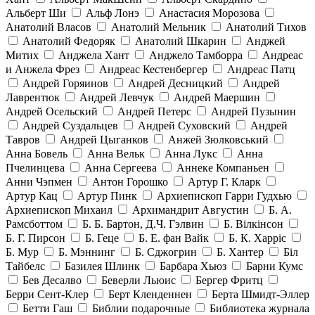
Альберт Ши
Альф Лонэ
Анастасия Морозова
Анатолий Власов
Анатолий Мельник
Анатолий Тихов
Анатолий Федоряк
Анатолий Шкарин
Анджей
Митих
Анджела Хант
Анджело Тамборра
Андреас
и Анжела Фрез
Андреас Кестенбергер
Андреас Патц
Андрей Горяинов
Андрей Десницкий
Андрей
Лаврентюк
Андрей Левчук
Андрей Маершин
Андрей Осельский
Андрей Петерс
Андрей Пузынин
Андрей Суздальцев
Андрей Суховский
Андрей
Тавров
Андрей Цыганков
Анжей Зюлковський
Анна Бовель
Анна Вельк
Анна Лукс
Анна
Пчелинцева
Анна Сергеева
Аннеке Компаньен
Анни Чэпмен
Антон Горошко
Артур Г. Кларк
Артур Кац
Артур Пинк
Архиепископ Гарри Гудхью
Архиепископ Михаил
Архимандрит Августин
Б. А.
Рамсботтом
Б. Б. Бартон, Д.Ч. Гэлвин
Б. Вілкінсон
Б. Г. Пирсон
Б. Геце
Б. Е. фан Вайк
Б. К. Харріс
Б. Мур
Б. Мэннинг
Б. Сджогрин
Б. Хантер
Біл
Тайбелс
Базилея Шлинк
Барбара Хьюз
Барни Кумс
Бев Десалво
Беверли Льюис
Бергер Фритц
Берри Сент-Клер
Берт Кленденнен
Берта Шмидт-Эллер
Бетти Гаш
Библии подарочные
Библиотека журнала