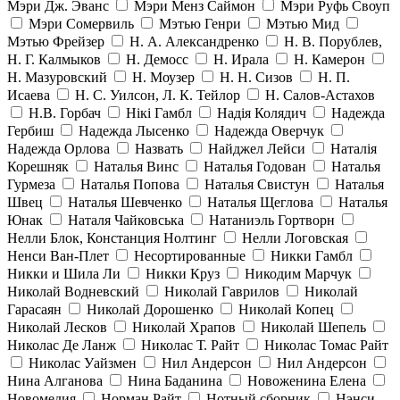
Мэри Дж. Эванс
Мэри Менз Саймон
Мэри Руфь Своуп
Мэри Сомервиль
Мэтью Генри
Мэтью Мид
Мэтью Фрейзер
Н. А. Александренко
Н. В. Порублев,
Н. Г. Калмыков
Н. Демосс
Н. Ирала
Н. Камерон
Н. Мазуровский
Н. Моузер
Н. Н. Сизов
Н. П.
Исаева
Н. С. Уилсон, Л. К. Тейлор
Н. Салов-Астахов
Н.В. Горбач
Нікі Гамбл
Надія Колядич
Надежда
Гербиш
Надежда Лысенко
Надежда Оверчук
Надежда Орлова
Назвать
Найджел Лейси
Наталія
Корешняк
Наталья Винс
Наталья Годован
Наталья
Гурмеза
Наталья Попова
Наталья Свистун
Наталья
Швец
Наталья Шевченко
Наталья Щеглова
Наталья
Юнак
Наталя Чайковська
Натаниэль Гортворн
Нелли Блок, Констанция Нолтинг
Нелли Логовская
Ненси Ван-Плет
Несортированные
Никки Гамбл
Никки и Шила Ли
Никки Круз
Никодим Марчук
Николай Водневский
Николай Гаврилов
Николай
Гарасаян
Николай Дорошенко
Николай Копец
Николай Лесков
Николай Храпов
Николай Шепель
Николас Де Ланж
Николас Т. Райт
Николас Томас Райт
Николас Уайзмен
Нил Андерсон
Нил Андерсон
Нина Алганова
Нина Баданина
Новоженина Елена
Новомедия
Норман Райт
Нотный сборник
Нэнси