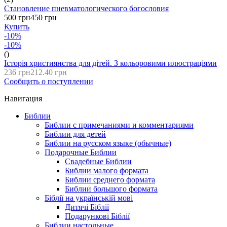
Становление пневматологического богословия
500 грн
450 грн
Купить
-10%
-10%
()
Історія християнства для дітей. З кольоровими илюстраціями
236 грн
212.40 грн
Сообщить о поступлении
Навигация
Библии
Библии с примечаниями и комментариями
Библии для детей
Библии на русском языке (обычные)
Подарочные Библии
Свадебные Библии
Библии малого формата
Библии среднего формата
Библии большого формата
Біблії на українській мові
Дитячі Біблії
Подарункові Біблії
Библии настольные