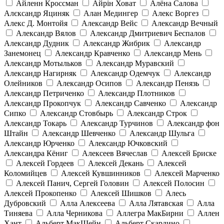
Айленн Кроссман
Айрін Ховат
Алёна Салова
Алєксандр Яциняк
Алан Медингер
Алекс Воргез
Алекс Д. Монтойя
Александр Вейс
Александр Вечный
Александр Вялов
Александр Дмитриевич Беспалов
Александр Дудник
Александр Жибрик
Александр
Занемонец
Александр Кравченко
Александр Мень
Александр Мотыльков
Александр Муравский
Александр Нагирняк
Александр Одемчук
Александр
Олейников
Александр Осипов
Александр Пенязь
Александр Петриченко
Александр Плотников
Александр Прокопчук
Александр Савченко
Александр
Сипко
Александр Стовбырь
Александр Строк
Александр Токарь
Александр Турчинов
Александр фон
Штайн
Александр Шевченко
Александр Шульга
Александр Юрченко
Александр Ючковский
Александра Кёниг
Алексеев Вячеслав
Алексей Бриске
Алексей Гордеев
Алексей Декань
Алексей
Коломийцев
Алексей Кувшинников
Алексей Марченко
Алексей Панич, Сергей Головин
Алексей Полосин
Алексей Прокопенко
Алексей Шишков
Алесь
Дубровский
Алла Алексеева
Алла Лятавская
Алла
Тиняева
Алла Черникова
Аллегра МакБирни
Аллен
Хант
Альберт МакШейн
Альберт Скардино