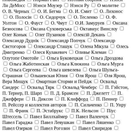
Ли ДеМосс
Нэнси Моузер
Нэнси Ру
О молитве
О. В. Черных
О. И. Бегма
О. И. Смит
О. Лихонос
О. Полосін
О. Сидорчук
О. Тесленко
О. Ф.
Уолтон
О. Фауст
О. Чмут
О.И. Замуруев
Оксана
Безносова
Оксана Суховерська
Октавиус Винслоу
Олег Конык
Олег Пузанков
Олексій Декань
Олександр Дуднік
Олександр Попчук
Олександр
Свєтогоров
Олександр Сташук
Олена Мікула
Олесь
Дмитренко
Олеся Кулакевич
Оливье Клеман
Олутопе Омотойе
Ольга Буковецкая
Ольга Дроздова
Ольга Жаботинская
Ольга Клюкина
Ольга Мурга
Ольга Сергеева
Ольга шевелева
Ольга Шульга-
Страшная
Ольшевская Юлия
Оля Ярош
Оля Ярош,
Вера Мищук
Омартиан Сторми и Пейдж
Освальд
Сандерс
Освальд Тярк
Освальд Чемберс
П. Гэйстон,
П. Тернер, П. Шарп
П. Д. Брамсен
П. Джелетт
П.
Джеффери
П. Диксон
П. Клиффорд
П. Пеннер
П. Рейссер и коллектив авторов
П. Сильченко
П. Унру
П. Франк
П. Эстабрукс
П.К. Нельсон
Піус
Штессель
Павел Биллхаймер
Павел Валенчук
Павел Гараджа
Павел Левушкан
Павел Ляшенко
Павел Озерков
Павел Рогозин
Павел Свиридов