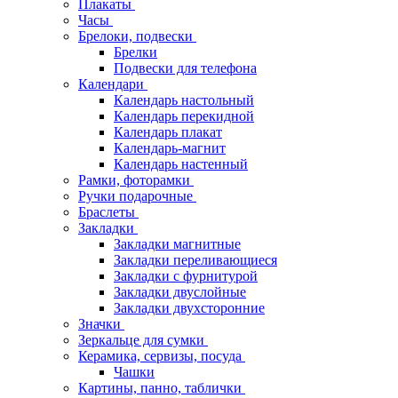
Плакаты
Часы
Брелоки, подвески
Брелки
Подвески для телефона
Календари
Календарь настольный
Календарь перекидной
Календарь плакат
Календарь-магнит
Календарь настенный
Рамки, фоторамки
Ручки подарочные
Браслеты
Закладки
Закладки магнитные
Закладки переливающиеся
Закладки с фурнитурой
Закладки двуслойные
Закладки двухсторонние
Значки
Зеркальце для сумки
Керамика, сервизы, посуда
Чашки
Картины, панно, таблички