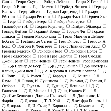
Син
Генри Скугал и Роберт Лейтон
Генри Х Геллей
Георгий Винс
Гері Чепмен
Герберт Янтцен
Гергард
Вельк
Герд Тайсен
Герман Гартфельд
Герхард
Рёттинг
Герхард Реттинг
Герхард Фаст
Герцен Яков
Геце
Гилберт Беерс
Гилберт Честертон
Гильдебрант Н.
Глория Коупленд
Глэйдис Эйлворд
Говард Дейтон
Гораций Бонар
Гордон Фи
Гордон
Линдси
Гордон Макдональд
Грант Мартин и Дейдре
Бобган
Графиня де Сегюр
Грег Гилберт
Грегори А.
Бойд
Грегори Р. Фриззелл
Грейс Ливингстон Хилл
Гренвил Редсток
Григорий Берг
Григорий Полоз
Грэм Голдсуорси
Гэри и Грэг Смолли
Гэри Смолли,
Джон Трент
Гэри Чепмен
Гэри Чепмен, Росс Кэмпбелл
Д-р Вернер де Боор
Д-р Девід Беннер
д-р Фостер В.
Клайн, Джим Фей
Д. А. Карсона и Тимоти Коллера
Д.
Б. Лонг
Д. Б. Рэмси
Д. Барроуз
Д. Бентон
Д.
Блум
Д. Быков, И. Лукьянова
Д. Вирман, Д. Гэлвин, Р.
Осборн
Д. Груэлль
Д. Гудинг, Д. Леннокс
Д. Д.
Галютин
Д. Д. Маккол
Д. Данн, Ивлиев И.
Д.
Джеймс Кеннеди и Джерри Ньюкомб
Д. Дженкинс, К.
Фарби
Д. Дженкинс, Т. Л. Хэй
Д. Джеффри Бингэм
Д. Джордж
Д. И. Смит, Б. Карвилл
Д. Комиски
Д.
Кромарти
Д. Кросс
Д. Курт Е. Кох
Д. Кухащек