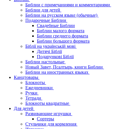
Библии с примечаниями и комментариями
Библии для детей
Библии на русском языке (обычные)
Подарочные Библии
Свадебные Библии
Библии малого формата
Библии среднего формата
Библии большого формата
Біблії на українській мові
Дитячі Біблії
Подарункові Біблії
Библии настольные
Новый Завет, Псалтырь, книги Библии
Библии на иностранных языках
Канцтовары
Блокноты
Ежедневники
Ручки
Тетради
Блокноты квадратные
Для детей
Развивающие игрушки
Сортеры
Стульчики для кормления