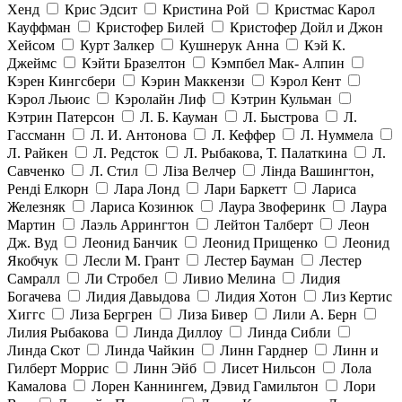
Хенд
Крис Эдсит
Кристина Рой
Кристмас Карол
Кауффман
Кристофер Билей
Кристофер Дойл и Джон
Хейсом
Курт Залкер
Кушнерук Анна
Кэй К.
Джеймс
Кэйти Бразелтон
Кэмпбел Мак- Алпин
Кэрен Кингсбери
Кэрин Маккензи
Кэрол Кент
Кэрол Льюис
Кэролайн Лиф
Кэтрин Кульман
Кэтрин Патерсон
Л. Б. Кауман
Л. Быстрова
Л.
Гассманн
Л. И. Антонова
Л. Кеффер
Л. Нуммела
Л. Райкен
Л. Редсток
Л. Рыбакова, Т. Палаткина
Л.
Савченко
Л. Стил
Ліза Велчер
Лінда Вашингтон,
Ренді Елкорн
Лара Лонд
Лари Баркетт
Лариса
Железняк
Лариса Козинюк
Лаура Звоферинк
Лаура
Мартин
Лаэль Аррингтон
Лейтон Талберт
Леон
Дж. Вуд
Леонид Банчик
Леонид Прищенко
Леонид
Якобчук
Лесли М. Грант
Лестер Бауман
Лестер
Самралл
Ли Стробел
Ливио Мелина
Лидия
Богачева
Лидия Давыдова
Лидия Хотон
Лиз Кертис
Хиггс
Лиза Бергрен
Лиза Бивер
Лили А. Берн
Лилия Рыбакова
Линда Диллоу
Линда Сибли
Линда Скот
Линда Чайкин
Линн Гарднер
Линн и
Гилберт Моррис
Линн Эйб
Лисет Нильсон
Лола
Камалова
Лорен Каннингем, Дэвид Гамильтон
Лори