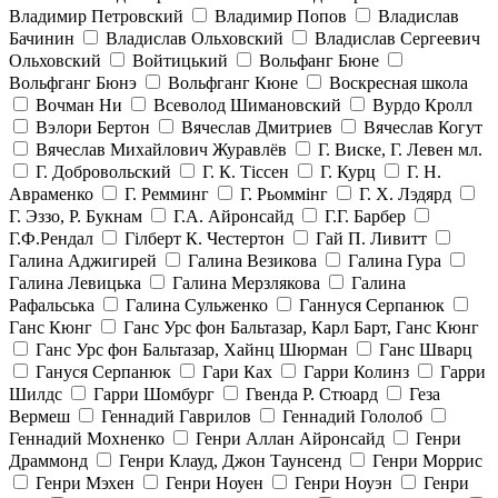
Владимир Петровский
Владимир Попов
Владислав
Бачинин
Владислав Ольховский
Владислав Сергеевич
Ольховский
Войтицький
Вольфанг Бюне
Вольфганг Бюнэ
Вольфганг Кюне
Воскресная школа
Вочман Ни
Всеволод Шимановский
Вурдо Кролл
Вэлори Бертон
Вячеслав Дмитриев
Вячеслав Когут
Вячеслав Михайлович Журавлёв
Г. Виске, Г. Левен мл.
Г. Добровольский
Г. К. Тiссен
Г. Курц
Г. Н.
Авраменко
Г. Ремминг
Г. Рьоммінг
Г. Х. Лэдярд
Г. Эззо, Р. Букнам
Г.А. Айронсайд
Г.Г. Барбер
Г.Ф.Рендал
Гілберт К. Честертон
Гай П. Ливитт
Галина Аджигирей
Галина Везикова
Галина Гура
Галина Левицька
Галина Мерзлякова
Галина
Рафальська
Галина Сульженко
Ганнуся Серпанюк
Ганс Кюнг
Ганс Урс фон Бальтазар, Карл Барт, Ганс Кюнг
Ганс Урс фон Бальтазар, Хайнц Шюрман
Ганс Шварц
Гануся Серпанюк
Гари Ках
Гарри Колинз
Гарри
Шилдс
Гарри Шомбург
Гвенда Р. Стюард
Геза
Вермеш
Геннадий Гаврилов
Геннадий Гололоб
Геннадий Мохненко
Генри Аллан Айронсайд
Генри
Драммонд
Генри Клауд, Джон Таунсенд
Генри Моррис
Генри Мэхен
Генри Ноуен
Генри Ноуэн
Генри