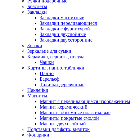
Ручки подарочные
Браслеты
Закладки
Закладки магнитные
Закладки переливающиеся
Закладки с фурнитурой
Закладки двуслойные
Закладки двухсторонние
Значки
Зеркальце для сумки
Керамика, сервизы, посуда
Чашки
Картины, панно, таблички
Панно
Барельеф
Талички деревянные
Наклейки
Магниты
Магнит с переливающимся изображением
Магнит керамический
Магниты объемные пластиковые
Магниты покрытые смолой
Магнит двухслойный
Подставки для фото, визиток
Фонарики