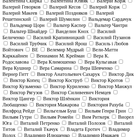
Валентина Скирка
Валентина Юзвяк
Валерій Корж
Валерий Геворков
Валерий Кесов
Валерий Корж
Валерий Макеев
Валерий Поздняков
Валерий
Решетинский
Валерий Шумилин
Вальдемар Сардачук
Вальдемар Цорн
Вальтер Каспер
Вальтер Чантри
Вальтер Шнайдер
Ванделин Кнох
Василий
Беличенко
Василий Крапивницкий
Василий Пузанов
Василий Трубчик
Василий Ярош
Василь і Любов
Войтович
ВЕ
Велемир Мудрый
Вели-Матти
Карккайнен
Вениамин М. Крейман
Вера К.
Родославова
Вера Климошенко
Вера Кульгавая
Вера Кушнир
Вера Самарина
Вера Шевченко
Вернер Гитт
Виктор Анатольевич Сахарук
Виктор Дик
Виктор Копец
Виктор Коструб
Виктор Кротов
Виктор Кузьменко
Виктор Куриленко
Виктор Манжул
Виктор Рягузов
Виктор Силивеевич Немцев
Виктор Цангер
Виктор Шлёнкин
Виктория
Любащенко
Виктория Мажарова
Виктория Рахуба
Вилфрод Рейдт
Вильгельм Буш
Вильям Генри Грин
Вильям Гутри
Вильям Ромейн
Вим Риткерк
Виорел
Юга
Виталий Петренко
Виталий Полозов
Виталий
Титов
Виталий Ткачук
Владета Еротич
Владимир
Волох
Владимир Илюшенко
Владимир Имакаев