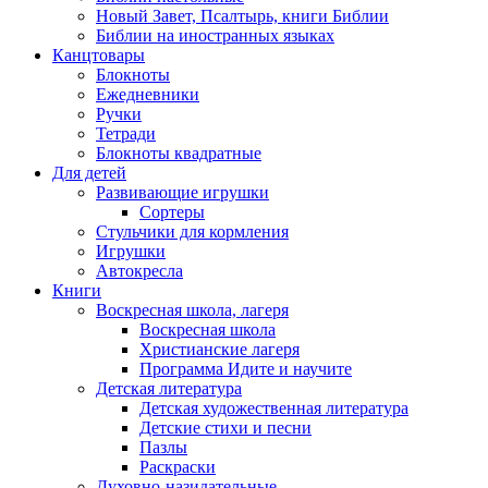
Новый Завет, Псалтырь, книги Библии
Библии на иностранных языках
Канцтовары
Блокноты
Ежедневники
Ручки
Тетради
Блокноты квадратные
Для детей
Развивающие игрушки
Сортеры
Стульчики для кормления
Игрушки
Автокресла
Книги
Воскресная школа, лагеря
Воскресная школа
Христианские лагеря
Программа Идите и научите
Детская литература
Детская художественная литература
Детские стихи и песни
Пазлы
Раскраски
Духовно-назидательные