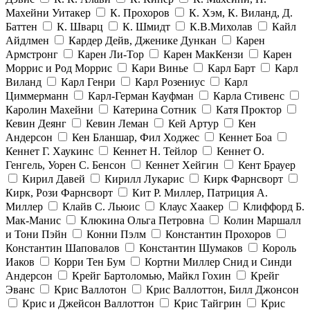
Махейни Уитакер
К. Прохоров
К. Хэм, К. Виланд, Д.
Баттен
К. Шварц
К. Шмидт
К.В.Михолав
Кайл
Айдлмен
Кардер Дейв, Дженике Дункан
Карен
Армстронг
Карен Ли-Тор
Карен МакКензи
Карен
Моррис и Род Моррис
Кари Винье
Карл Барт
Карл
Виланд
Карл Генри
Карл Розениус
Карл
Циммерманн
Карл-Герман Кауфман
Карла Стивенс
Каролин Махейни
Катерина Сотник
Катя Проктор
Кевин Деянг
Кевин Леман
Кей Артур
Кен
Андерсон
Кен Бланшар, Фил Ходжес
Кеннет Боа
Кеннет Г. Хаукинс
Кеннет Н. Тейлор
Кеннет О.
Генгель, Уорен С. Бенсон
Кеннет Хейгин
Кент Брауер
Кирил Давей
Кирилл Лукарис
Кирк Фарнсворт
Кирк, Рози Фарнсворт
Кит Р. Миллер, Патриция А.
Миллер
Клайв С. Льюис
Клаус Хаакер
Клиффорд Б.
Мак-Манис
Клюкина Ольга Петровна
Колин Маршалл
и Тони Пэйн
Конни Пэлм
Константин Прохоров
Константин Шаповалов
Константин Шумаков
Король
Иаков
Корри Тен Бум
Кортни Миллер Снид и Синди
Андерсон
Крейг Бартоломью, Майкл Гохин
Крейг
Эванс
Крис Валлотон
Крис Валлоттон, Билл Джонсон
Крис и Джейсон Валлоттон
Крис Тайгрин
Крис