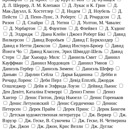
Д. Л. Шеррер, Л. М. Клепаки
Д. Лукас и К. Грин
Д.
Мак-Дауэлл, Б. Хостетлер
Д. Нидем
Д. Ноубель
Д.
Пейсти
Д. Пенн-Луис, Э. Робертс
Д. Річардсон
Д.
Ризон
Д. Спайри
Д. Уитни
Д. Уолтон, М. Чавалес
Д. Уорбартон
Д. Фаунтин
Д. Флейвел
Д. Хэдинг
Д. Элдридж
Діана Клейн і Джоел Роберт Бікі
Давид
Вилкерсон
Давид Воробьев
Давид Г. Буркхолдер
Давид и Нетти Джексон
Давид Инстоун-Брюер
Давид
Йонги Чо
Давид Классен, Эрих Шмиддт-Шель
Давид
Стерн
Даг Хьюард- Милс
Даниель Смит
Даниил
Кауффман
Даниил Мордовцев
Даниил Умнов
Даниэль Гербер
Даниэль Зименс
Даниэль Шефер
Даньян
Дарлин Сейла
Дарья Баданина
Дебби и
Ричард Лоренс
Деби Перл
Девід Епплбі, Джордж
Олшледжер
Дейв и Элфрида Лоуэн
Дейвид Льюис
Ден Девітт, Каталіна Ечеверрі
Дениз Гленн
Дениз
Хантер
Денис Гінтон, Девід Ньюелл
Денис Гореньков
Денис Летуновский
Денис Сердиченко
Деннис
Петерсен
Дерек Прайм
Дерек Принс
Дерик Бингем
Детская художественная литература
Дж. Вервер
Дж.
Вэруэр
Дж. Геске, В. Сукочева
Дж. Геске, Н. Четверина
Дж. Джон
Дж. Джон, Крис Велли
Дж. Дуглас