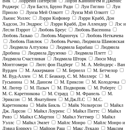
Вик
Лоррейн Питерсон
Лорэн Каннингем и Дженис
Роджерс
Луи Бастл, Бруно Ради
Луи Гиглио
Луи
Приоло
Луиза Мей Олкотт
Луиза Мэй Олкотт
Льюис Уоллес
Лэрри Кифовер
Лэрри Крабб, Дон
Хадсон, Эл Эндрюс
Лэрри Крабб, Дэн Аллендер
Лэс и
Лесли Пэррот
Любовь Бреус
Любовь Васенина
Любовь Лазько
Любовь Маринчук
Любовь Неткачева
Любовь Павлюк
Любовь Рычко, Людмила Шамовская
Людмила Алтухова
Людмила Барабаш
Людмила
Дробина
Людмила Друзенко
Людмила Плетт
Людмила Счастливая
Людмила Шторк
Люси Мод
Монтгомери
Лютс фон Падберг
М. А. Мейндерс - Ван
Вурден
М. Аккерманн
М. Бернелл
М. Бетчелор
М. Вуд-Аллен
М. Г. Беаккер, С. М. Миллерс
М.
Гусынина
М. Даннэм
М. Ериксон
М. Колодочка
М. Лютер
М. Пазыч
М. Подворняк
М. Робертс
М. С. Каретникова
М. Страуд
М. Франель
М.
Эриксон
М. Янатуйнен
М.Дж.П.С
М.С.
Каретникова
Майк Бикль
Майк Уилкерсон
Майкл
Дж. Ларсон
Майкл Лоуренс
Майкл Питтс
Майкл
Ривз
Майкл С.Мартин
Майкл Уиттмер
Майкл
Уэллс
Майкл Эмлет
Майлс Монро
Майлс Монро и
Дэвид Бэрроуз
Майрон Раш
Макс Лукадо
Максим