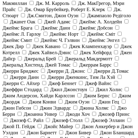
Макмиллан
Дж. М. Карроль
Дж. МакГрегор, Мэри
Прайс
Дж. Омар Брубейкер, Роберт Е. Клерк
Дж.
Стюарт
Дж.Смитон, Джон Оуэн
Джампаоло Редіголо
Джанет Оак
Джей Адамс
Джеймс А. Холдейн
Джеймс Брага
Джеймс Данн
Джеймс Добсон
Джеймс Л. Гарлоу
Джеймс Норт
Джеймс Сміт
Джеймс Смит
Джеймс Ч. Гэлвин
Джеймс Энгел
Джек Дир
Джек Кавано
Джек Клампенхауэр
Джек
Котрелл
Джек Хайвел-Дэвис
Джек Хейфорд
Джен
Дайєр
Джеральд Брей
Джеральд Макдермотт
Джеральд Хистенд, Джей Томас
Джеррам Баррс
Джерри Бриджес
Джерри Д. Джонс
Джерри Д.Томас
Джерри Данн
Джерри Дженкинс, Тим Ла Хэй
Джерри С. Айхер
Джеф Беннет
Джеф Вайнс
Джеффри Стодард
Джил Джонстоун
Джил Холис
Джим Андерсон, Хайди Карлссон
Джим Бернс
Джим
Джордж
Джим Конви
Джим Оуэн
Джин Гец
Джин Гибсон
Джин Эдвардс
Джина Холмс
Джо
Берри
Джоанна Уивер
Джоди Хоч
Джозеф Принс
Джозеф С. Райл
Джозеф Столл
Джозеф Эллаин
Джой П. Гейдж
Джойс Майер
Джон Анкербер и Джон
Уэлдон
Джон Барнетт
Джон Бивер
Джон Бланшард