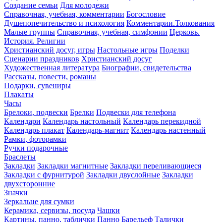
Создание семьи
Для молодежи
Справочная, учебная, комментарии
Богословие
Душепопечительство и психология
Комментарии.Толкования
Малые группы
Справочная, учебная, симфонии
Церковь.
История. Религии
Христианский досуг, игры
Настольные игры
Поделки
Сценарии праздников
Христианский досуг
Художественная литература
Биографии, свидетельства
Рассказы, повести, романы
Подарки, сувениры
Плакаты
Часы
Брелоки, подвески
Брелки
Подвески для телефона
Календари
Календарь настольный
Календарь перекидной
Календарь плакат
Календарь-магнит
Календарь настенный
Рамки, фоторамки
Ручки подарочные
Браслеты
Закладки
Закладки магнитные
Закладки переливающиеся
Закладки с фурнитурой
Закладки двуслойные
Закладки
двухсторонние
Значки
Зеркальце для сумки
Керамика, сервизы, посуда
Чашки
Картины, панно, таблички
Панно
Барельеф
Талички