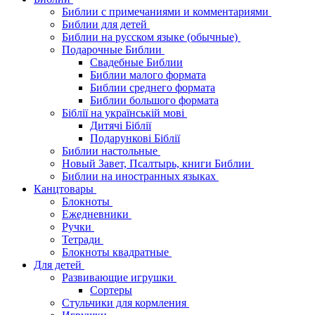
Библии с примечаниями и комментариями
Библии для детей
Библии на русском языке (обычные)
Подарочные Библии
Свадебные Библии
Библии малого формата
Библии среднего формата
Библии большого формата
Біблії на українській мові
Дитячі Біблії
Подарункові Біблії
Библии настольные
Новый Завет, Псалтырь, книги Библии
Библии на иностранных языках
Канцтовары
Блокноты
Ежедневники
Ручки
Тетради
Блокноты квадратные
Для детей
Развивающие игрушки
Сортеры
Стульчики для кормления