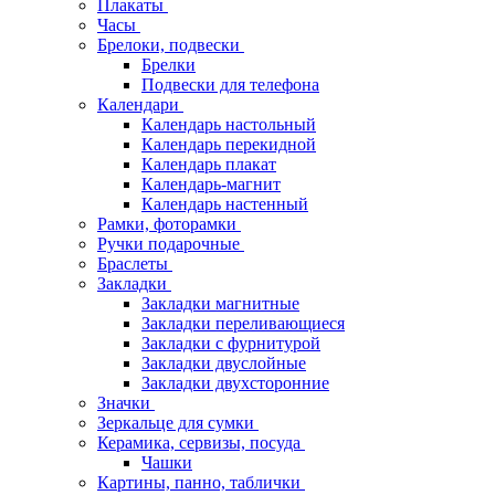
Плакаты
Часы
Брелоки, подвески
Брелки
Подвески для телефона
Календари
Календарь настольный
Календарь перекидной
Календарь плакат
Календарь-магнит
Календарь настенный
Рамки, фоторамки
Ручки подарочные
Браслеты
Закладки
Закладки магнитные
Закладки переливающиеся
Закладки с фурнитурой
Закладки двуслойные
Закладки двухсторонние
Значки
Зеркальце для сумки
Керамика, сервизы, посуда
Чашки
Картины, панно, таблички