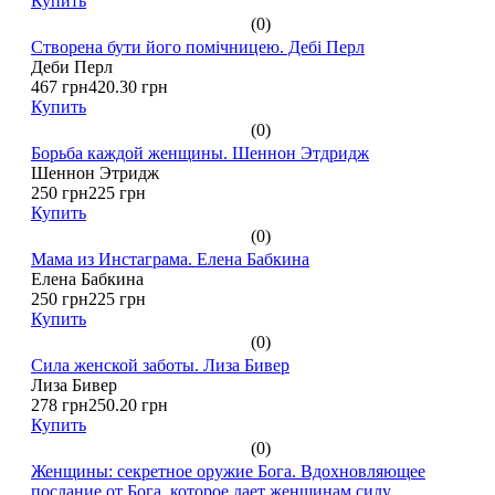
Купить
(0)
Створена бути його помічницею. Дебі Перл
Деби Перл
467 грн
420.30 грн
Купить
(0)
Борьба каждой женщины. Шеннон Этдридж
Шеннон Этридж
250 грн
225 грн
Купить
(0)
Мама из Инстаграма. Елена Бабкина
Елена Бабкина
250 грн
225 грн
Купить
(0)
Сила женской заботы. Лиза Бивер
Лиза Бивер
278 грн
250.20 грн
Купить
(0)
Женщины: секретное оружие Бога. Вдохновляющее
послание от Бога, которое дает женщинам силу