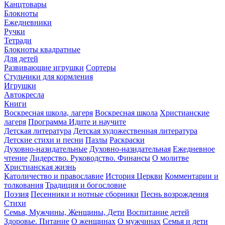
Канцтовары
Блокноты
Ежедневники
Ручки
Тетради
Блокноты квадратные
Для детей
Развивающие игрушки
Сортеры
Стульчики для кормления
Игрушки
Автокресла
Книги
Воскресная школа, лагеря
Воскресная школа
Христианские
лагеря
Программа Идите и научите
Детская литература
Детская художественная литература
Детские стихи и песни
Пазлы
Раскраски
Духовно-назидательные
Духовно-назидательная
Ежедневное
чтение
Лидерство. Руководство. Финансы
О молитве
Христианская жизнь
Католичество и православие
История Церкви
Комментарии и
толкования
Традиция и богословие
Поэзия
Песенники и нотные сборники
Песнь возрождения
Стихи
Семья, Мужчины, Женщины, Дети
Воспитание детей
Здоровье. Питание
О женщинах
О мужчинах
Семья и дети