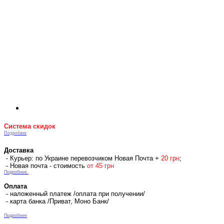
Система скидок
Подробнее
Доставка
- Курьер: по Украине перевозчиком Новая Почта +
2
0 гр
н
;
- Новая почта - стоимость
от 45 грн
Подробнее
Оплата
- наложенный платеж /оплата при получении/
- карта банка /Приват, Моно Банк/
Подробнее