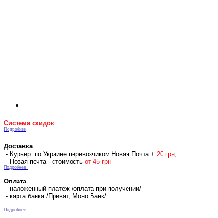
Система скидок
Подробнее
Доставка
- Курьер: по Украине перевозчиком Новая Почта +
2
0 гр
н
;
- Новая почта - стоимость
от 45 грн
Подробнее
Оплата
- наложенный платеж /оплата при получении/
- карта банка /Приват, Моно Банк/
Подробнее