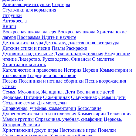
Развивающие игрушки
Сортеры
Стульчики для кормления
Игрушки
Автокресла
Книги
Воскресная школа, лагеря
Воскресная школа
Христианские
лагеря
Программа Идите и научите
Детская литература
Детская художественная литература
Детские стихи и песни
Пазлы
Раскраски
Духовно-назидательные
Духовно-назидательная
Ежедневное
чтение
Лидерство. Руководство. Финансы
О молитве
Христианская жизнь
Католичество и православие
История Церкви
Комментарии и
толкования
Традиция и богословие
Поэзия
Песенники и нотные сборники
Песнь возрождения
Стихи
Семья, Мужчины, Женщины, Дети
Воспитание детей
Здоровье. Питание
О женщинах
О мужчинах
Семья и дети
Создание семьи
Для молодежи
Справочная, учебная, комментарии
Богословие
Душепопечительство и психология
Комментарии.Толкования
Малые группы
Справочная, учебная, симфонии
Церковь.
История. Религии
Христианский досуг, игры
Настольные игры
Поделки
Сценарии праздников
Христианский досуг