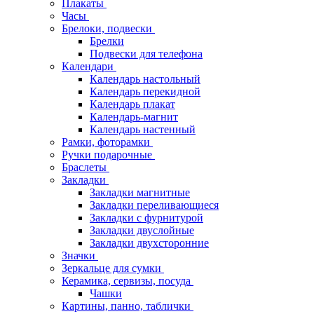
Плакаты
Часы
Брелоки, подвески
Брелки
Подвески для телефона
Календари
Календарь настольный
Календарь перекидной
Календарь плакат
Календарь-магнит
Календарь настенный
Рамки, фоторамки
Ручки подарочные
Браслеты
Закладки
Закладки магнитные
Закладки переливающиеся
Закладки с фурнитурой
Закладки двуслойные
Закладки двухсторонние
Значки
Зеркальце для сумки
Керамика, сервизы, посуда
Чашки
Картины, панно, таблички