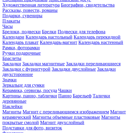
Художественная литература
Биографии, свидетельства
Рассказы, повести, романы
Подарки, сувениры
Плакаты
Часы
Брелоки, подвески
Брелки
Подвески для телефона
Календари
Календарь настольный
Календарь перекидной
Календарь плакат
Календарь-магнит
Календарь настенный
Рамки, фоторамки
Ручки подарочные
Браслеты
Закладки
Закладки магнитные
Закладки переливающиеся
Закладки с фурнитурой
Закладки двуслойные
Закладки
двухсторонние
Значки
Зеркальце для сумки
Керамика, сервизы, посуда
Чашки
Картины, панно, таблички
Панно
Барельеф
Талички
деревянные
Наклейки
Магниты
Магнит с переливающимся изображением
Магнит
керамический
Магниты объемные пластиковые
Магниты
покрытые смолой
Магнит двухслойный
Подставки для фото, визиток