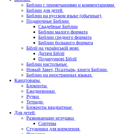
Библии с примечаниями и комментариями
Библии для детей
Библии на русском языке (обычные)
Подарочные Библии
Свадебные Библии
Библии малого формата
Библии среднего формата
Библии большого формата
Біблії на українській мові
Дитячі Біблії
Подарункові Біблії
Библии настольные
Новый Завет, Псалтырь, книги Библии
Библии на иностранных языках
Канцтовары
Блокноты
Ежедневники
Ручки
Тетради
Блокноты квадратные
Для детей
Развивающие игрушки
Сортеры
Стульчики для кормления