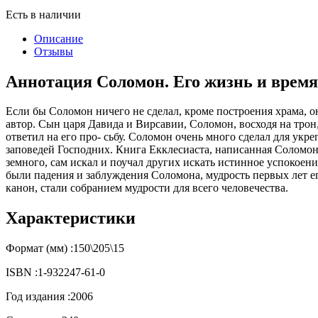
Есть в наличии
Описание
Отзывы
Аннотация Соломон. Его жизнь и время.
Если бы Соломон ничего не сделал, кроме построения храма, о
автор. Сын царя Давида и Вирсавии, Соломон, восходя на трон,
ответил на его про- сьбу. Соломон очень много сделал для укре
заповедей Господних. Книга Екклесиаста, написанная Соломоно
земного, сам искал и поучал других искать истинное успокоени
были падения и заблуждения Соломона, мудрость первых лет е
канон, стали собранием мудрости для всего человечества.
Характеристики
Формат (мм) :
150\205\15
ISBN :
1-932247-61-0
Год издания :
2006