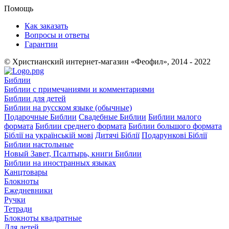
Помощь
Как заказать
Вопросы и ответы
Гарантии
© Христианский интернет-магазин «Феофил», 2014 - 2022
Библии
Библии с примечаниями и комментариями
Библии для детей
Библии на русском языке (обычные)
Подарочные Библии
Свадебные Библии
Библии малого
формата
Библии среднего формата
Библии большого формата
Біблії на українській мові
Дитячі Біблії
Подарункові Біблії
Библии настольные
Новый Завет, Псалтырь, книги Библии
Библии на иностранных языках
Канцтовары
Блокноты
Ежедневники
Ручки
Тетради
Блокноты квадратные
Для детей