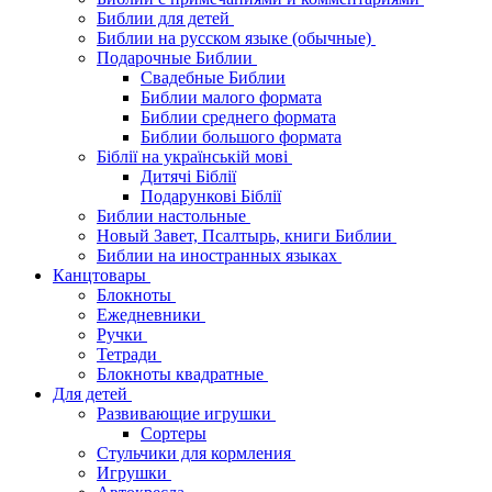
Библии для детей
Библии на русском языке (обычные)
Подарочные Библии
Свадебные Библии
Библии малого формата
Библии среднего формата
Библии большого формата
Біблії на українській мові
Дитячі Біблії
Подарункові Біблії
Библии настольные
Новый Завет, Псалтырь, книги Библии
Библии на иностранных языках
Канцтовары
Блокноты
Ежедневники
Ручки
Тетради
Блокноты квадратные
Для детей
Развивающие игрушки
Сортеры
Стульчики для кормления
Игрушки