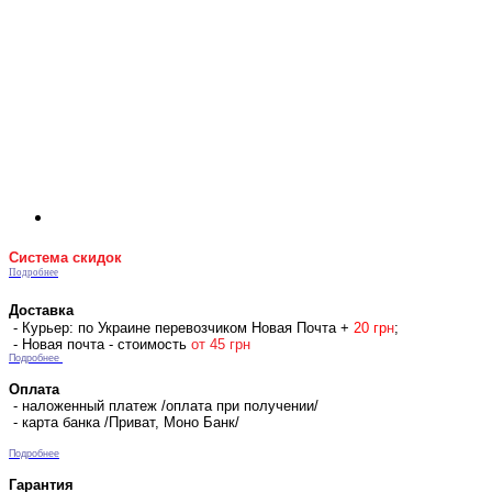
Система скидок
Подробнее
Доставка
- Курьер: по Украине перевозчиком Новая Почта +
2
0 гр
н
;
- Новая почта - стоимость
от 45 грн
Подробнее
Оплата
- наложенный платеж /оплата при получении/
- карта банка /Приват, Моно Банк/
Подробнее
Гарантия