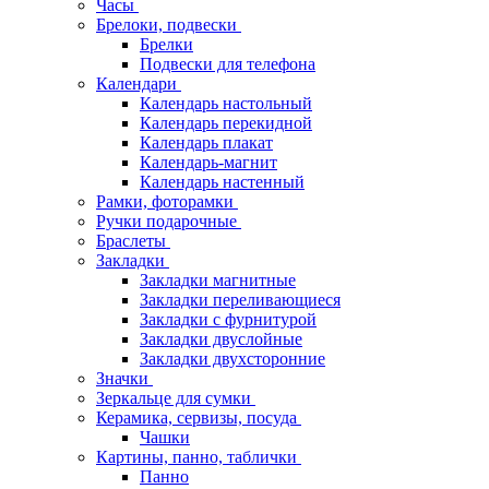
Часы
Брелоки, подвески
Брелки
Подвески для телефона
Календари
Календарь настольный
Календарь перекидной
Календарь плакат
Календарь-магнит
Календарь настенный
Рамки, фоторамки
Ручки подарочные
Браслеты
Закладки
Закладки магнитные
Закладки переливающиеся
Закладки с фурнитурой
Закладки двуслойные
Закладки двухсторонние
Значки
Зеркальце для сумки
Керамика, сервизы, посуда
Чашки
Картины, панно, таблички
Панно