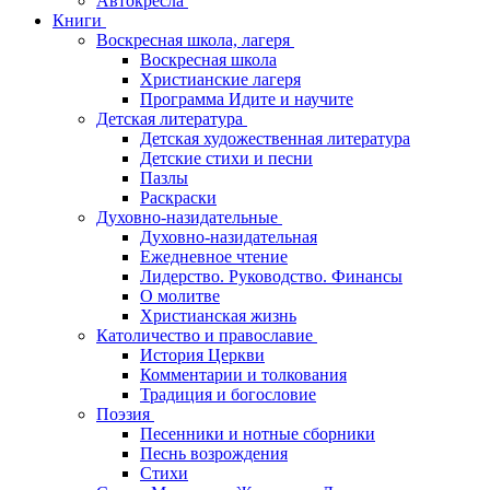
Автокресла
Книги
Воскресная школа, лагеря
Воскресная школа
Христианские лагеря
Программа Идите и научите
Детская литература
Детская художественная литература
Детские стихи и песни
Пазлы
Раскраски
Духовно-назидательные
Духовно-назидательная
Ежедневное чтение
Лидерство. Руководство. Финансы
О молитве
Христианская жизнь
Католичество и православие
История Церкви
Комментарии и толкования
Традиция и богословие
Поэзия
Песенники и нотные сборники
Песнь возрождения
Стихи