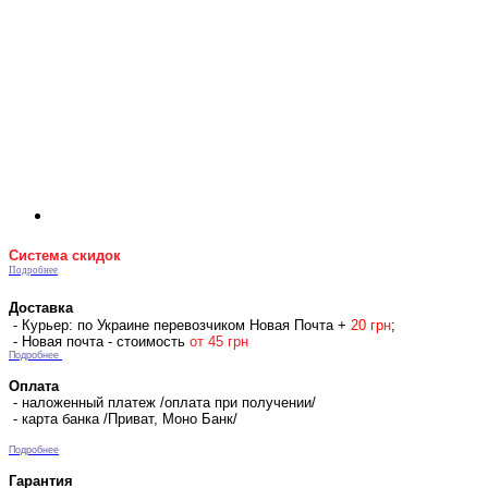
Система скидок
Подробнее
Доставка
- Курьер: по Украине перевозчиком Новая Почта +
2
0 гр
н
;
- Новая почта - стоимость
от 45 грн
Подробнее
Оплата
- наложенный платеж /оплата при получении/
- карта банка /Приват, Моно Банк/
Подробнее
Гарантия