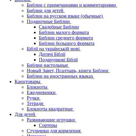
Библии с примечаниями и комментариями
Библии для детей
Библии на русском языке (обычные)
Подарочные Библии
Свадебные Библии
Библии малого формата
Библии среднего формата
Библии большого формата
Біблії на українській мові
Дитячі Біблії
Подарункові Біблії
Библии настольные
Новый Завет, Псалтырь, книги Библии
Библии на иностранных языках
Канцтовары
Блокноты
Ежедневники
Ручки
Тетради
Блокноты квадратные
Для детей
Развивающие игрушки
Сортеры
Стульчики для кормления