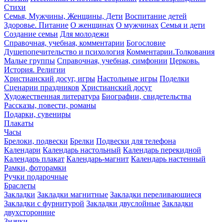
Стихи
Семья, Мужчины, Женщины, Дети
Воспитание детей
Здоровье. Питание
О женщинах
О мужчинах
Семья и дети
Создание семьи
Для молодежи
Справочная, учебная, комментарии
Богословие
Душепопечительство и психология
Комментарии.Толкования
Малые группы
Справочная, учебная, симфонии
Церковь.
История. Религии
Христианский досуг, игры
Настольные игры
Поделки
Сценарии праздников
Христианский досуг
Художественная литература
Биографии, свидетельства
Рассказы, повести, романы
Подарки, сувениры
Плакаты
Часы
Брелоки, подвески
Брелки
Подвески для телефона
Календари
Календарь настольный
Календарь перекидной
Календарь плакат
Календарь-магнит
Календарь настенный
Рамки, фоторамки
Ручки подарочные
Браслеты
Закладки
Закладки магнитные
Закладки переливающиеся
Закладки с фурнитурой
Закладки двуслойные
Закладки
двухсторонние
Значки