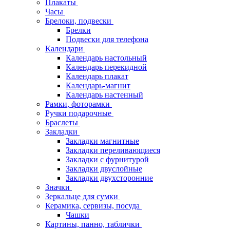
Плакаты
Часы
Брелоки, подвески
Брелки
Подвески для телефона
Календари
Календарь настольный
Календарь перекидной
Календарь плакат
Календарь-магнит
Календарь настенный
Рамки, фоторамки
Ручки подарочные
Браслеты
Закладки
Закладки магнитные
Закладки переливающиеся
Закладки с фурнитурой
Закладки двуслойные
Закладки двухсторонние
Значки
Зеркальце для сумки
Керамика, сервизы, посуда
Чашки
Картины, панно, таблички