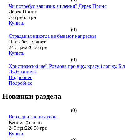
Чи потребує ваш язик зцілення? Дерек Принс
Дерек Принс
70 грн
63 грн
Купить
(0)
Страдания никогда не бывают напрасны
Элизабет Эллиот
245 грн
220.50 грн
Купить
(0)
Християнські ідеї. Розмова про віру, красу і логіку. Біл
Джіованнетті
Подробнее
Подробнее
Новинки раздела
(0)
Вера, двигающая горы.
Кеннет Хейгин
245 грн
220.50 грн
Купить