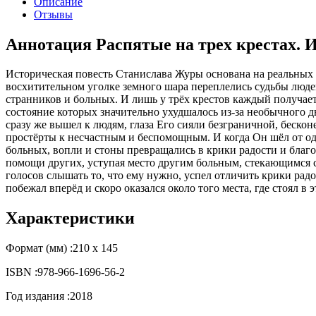
Описание
Отзывы
Аннотация Распятые на трех крестах. 
Историческая повесть Станислава Журы основана на реальных 
восхитительном уголке земного шара переплелись судьбы люде
странников и больных. И лишь у трёх крестов каждый получае
состояние которых значительно ухудшалось из-за необычного д
сразу же вышел к людям, глаза Его сияли безграничной, беск
простёрты к несчастным и беспомощным. И когда Он шёл от одн
больных, вопли и стоны превращались в крики радости и благ
помощи других, уступая место другим больным, стекающимся 
голосов слышать то, что ему нужно, успел отличить крики рад
побежал вперёд и скоро оказался около того места, где стоял 
Характеристики
Формат (мм) :
210 х 145
ISBN :
978-966-1696-56-2
Год издания :
2018