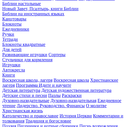
Библии настольные
Новый Завет, Псалтырь, книги Библии
Библии на иностранных языках
Канцтовары
Блокноты
Ежедневники
Ручки
Тетради
Блокноты квадратные
Для детей
Развивающие игрушки
Сортеры
Стульчики для кормления
Игрушки
Автокресла
Книги
Воскресная школа, лагеря
Воскресная школа
Христианские
лагеря
Программа Идите и научите
Детская литература
Детская художественная литература
Детские стихи и песни
Пазлы
Раскраски
Духовно-назидательные
Духовно-назидательная
Ежедневное
чтение
Лидерство. Руководство. Финансы
О молитве
Христианская жизнь
Католичество и православие
История Церкви
Комментарии и
толкования
Традиция и богословие
Поэзия
Песенники и нотные сборники
Песнь возрождения