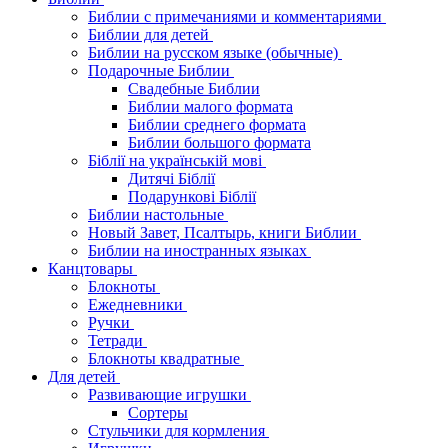
Библии с примечаниями и комментариями
Библии для детей
Библии на русском языке (обычные)
Подарочные Библии
Свадебные Библии
Библии малого формата
Библии среднего формата
Библии большого формата
Біблії на українській мові
Дитячі Біблії
Подарункові Біблії
Библии настольные
Новый Завет, Псалтырь, книги Библии
Библии на иностранных языках
Канцтовары
Блокноты
Ежедневники
Ручки
Тетради
Блокноты квадратные
Для детей
Развивающие игрушки
Сортеры
Стульчики для кормления