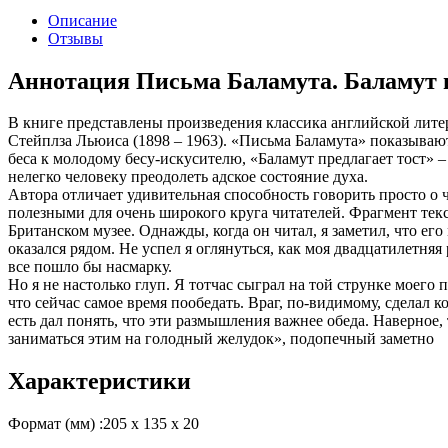
Описание
Отзывы
Аннотация Письма Баламута. Баламут п
В книге представлены произведения классика английской лите
Стейплза Льюиса (1898 – 1963). «Письма Баламута» показываю
беса к молодому бесу-искусителю, «Баламут предлагает тост» –
нелегко человеку преодолеть адское состояние духа.
Автора отличает удивительная способность говорить просто о
полезными для очень широкого круга читателей. Фрагмент текс
Британском музее. Однажды, когда он читал, я заметил, что ег
оказался рядом. Не успел я оглянуться, как моя двадцатилетняя
все пошло бы насмарку.
Но я не настолько глуп. Я тотчас сыграл на той струнке моего
что сейчас самое время пообедать. Враг, по-видимому, сделал 
есть дал понять, что эти размышления важнее обеда. Наверное, 
заниматься этим на голодный желудок», подопечный заметно
Характеристики
Формат (мм) :
205 х 135 х 20