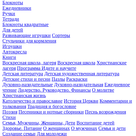
Блокноты
Ежедневники
Ручки
Тетради
Блокноты квадратные
Для детей
Развивающие игрушки
Сортеры
Стульчики для кормления
Игрушки
Автокресла
Книги
Воскресная школа, лагеря
Воскресная школа
Христианские
лагеря
Программа Идите и научите
Детская литература
Детская художественная литература
Детские стихи и песни
Пазлы
Раскраски
Духовно-назидательные
Духовно-назидательная
Ежедневное
чтение
Лидерство. Руководство. Финансы
О молитве
Христианская жизнь
Католичество и православие
История Церкви
Комментарии и
толкования
Традиция и богословие
Поэзия
Песенники и нотные сборники
Песнь возрождения
Стихи
Семья, Мужчины, Женщины, Дети
Воспитание детей
Здоровье. Питание
О женщинах
О мужчинах
Семья и дети
Создание семьи
Для молодежи