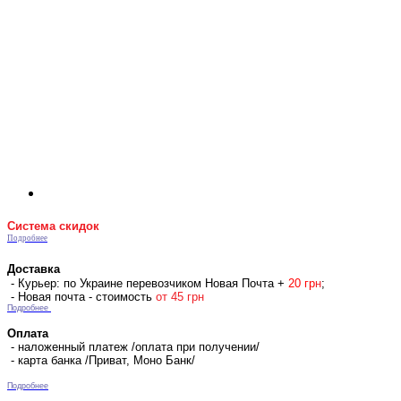
Система скидок
Подробнее
Доставка
- Курьер: по Украине перевозчиком Новая Почта +
2
0 гр
н
;
- Новая почта - стоимость
от 45 грн
Подробнее
Оплата
- наложенный платеж /оплата при получении/
- карта банка /Приват, Моно Банк/
Подробнее