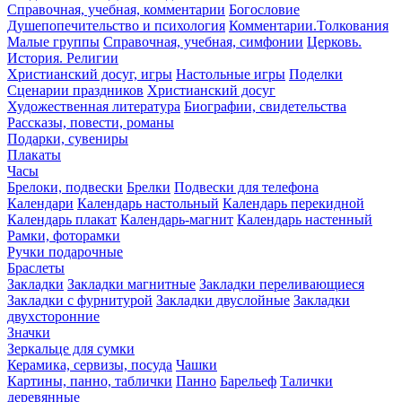
Справочная, учебная, комментарии
Богословие
Душепопечительство и психология
Комментарии.Толкования
Малые группы
Справочная, учебная, симфонии
Церковь.
История. Религии
Христианский досуг, игры
Настольные игры
Поделки
Сценарии праздников
Христианский досуг
Художественная литература
Биографии, свидетельства
Рассказы, повести, романы
Подарки, сувениры
Плакаты
Часы
Брелоки, подвески
Брелки
Подвески для телефона
Календари
Календарь настольный
Календарь перекидной
Календарь плакат
Календарь-магнит
Календарь настенный
Рамки, фоторамки
Ручки подарочные
Браслеты
Закладки
Закладки магнитные
Закладки переливающиеся
Закладки с фурнитурой
Закладки двуслойные
Закладки
двухсторонние
Значки
Зеркальце для сумки
Керамика, сервизы, посуда
Чашки
Картины, панно, таблички
Панно
Барельеф
Талички
деревянные