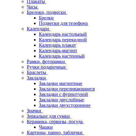
Плакаты
Часы
Брелоки, подвески
Брелки
Подвески для телефона
Календари
Календарь настольный
Календарь перекидной
Календарь плакат
Календарь-магнит
Календарь настенный
Рамки, фоторамки
Ручки подарочные
Браслеты
Закладки
Закладки магнитные
Закладки переливающиеся
Закладки с фурнитурой
Закладки двуслойные
Закладки двухсторонние
Значки
Зеркальце для сумки
Керамика, сервизы, посуда
Чашки
Картины, панно, таблички