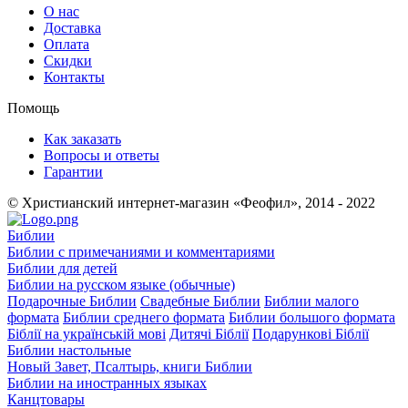
О нас
Доставка
Оплата
Скидки
Контакты
Помощь
Как заказать
Вопросы и ответы
Гарантии
© Христианский интернет-магазин «Феофил», 2014 - 2022
Библии
Библии с примечаниями и комментариями
Библии для детей
Библии на русском языке (обычные)
Подарочные Библии
Свадебные Библии
Библии малого
формата
Библии среднего формата
Библии большого формата
Біблії на українській мові
Дитячі Біблії
Подарункові Біблії
Библии настольные
Новый Завет, Псалтырь, книги Библии
Библии на иностранных языках
Канцтовары