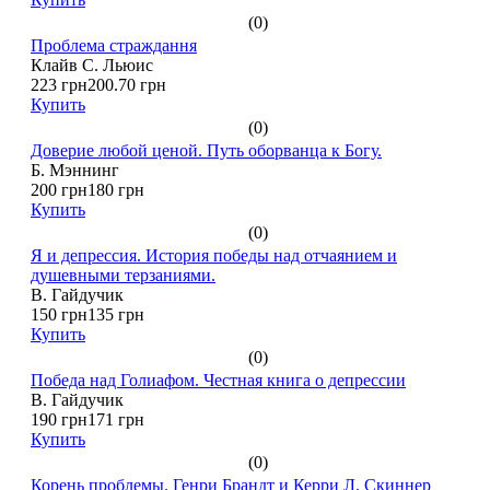
(0)
Проблема страждання
Клайв С. Льюис
223 грн
200.70 грн
Купить
(0)
Доверие любой ценой. Путь оборванца к Богу.
Б. Мэннинг
200 грн
180 грн
Купить
(0)
Я и депрессия. История победы над отчаянием и
душевными терзаниями.
В. Гайдучик
150 грн
135 грн
Купить
(0)
Победа над Голиафом. Честная книга о депрессии
В. Гайдучик
190 грн
171 грн
Купить
(0)
Корень проблемы. Генри Брандт и Керри Л. Скиннер