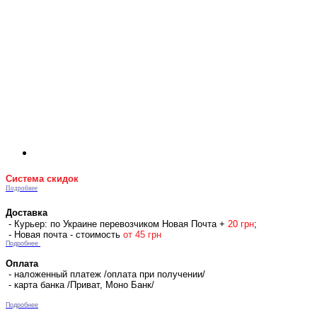
Система скидок
Подробнее
Доставка
- Курьер: по Украине перевозчиком Новая Почта +
2
0 гр
н
;
- Новая почта - стоимость
от 45 грн
Подробнее
Оплата
- наложенный платеж /оплата при получении/
- карта банка /Приват, Моно Банк/
Подробнее