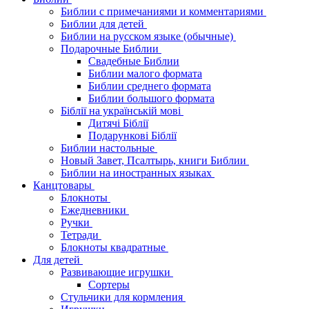
Библии с примечаниями и комментариями
Библии для детей
Библии на русском языке (обычные)
Подарочные Библии
Свадебные Библии
Библии малого формата
Библии среднего формата
Библии большого формата
Біблії на українській мові
Дитячі Біблії
Подарункові Біблії
Библии настольные
Новый Завет, Псалтырь, книги Библии
Библии на иностранных языках
Канцтовары
Блокноты
Ежедневники
Ручки
Тетради
Блокноты квадратные
Для детей
Развивающие игрушки
Сортеры
Стульчики для кормления