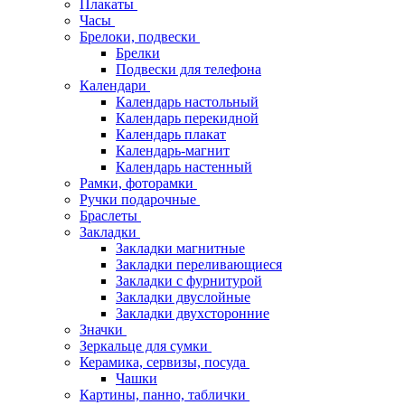
Плакаты
Часы
Брелоки, подвески
Брелки
Подвески для телефона
Календари
Календарь настольный
Календарь перекидной
Календарь плакат
Календарь-магнит
Календарь настенный
Рамки, фоторамки
Ручки подарочные
Браслеты
Закладки
Закладки магнитные
Закладки переливающиеся
Закладки с фурнитурой
Закладки двуслойные
Закладки двухсторонние
Значки
Зеркальце для сумки
Керамика, сервизы, посуда
Чашки
Картины, панно, таблички