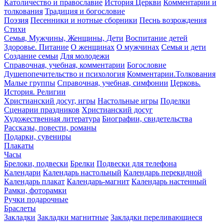
Католичество и православие
История Церкви
Комментарии и
толкования
Традиция и богословие
Поэзия
Песенники и нотные сборники
Песнь возрождения
Стихи
Семья, Мужчины, Женщины, Дети
Воспитание детей
Здоровье. Питание
О женщинах
О мужчинах
Семья и дети
Создание семьи
Для молодежи
Справочная, учебная, комментарии
Богословие
Душепопечительство и психология
Комментарии.Толкования
Малые группы
Справочная, учебная, симфонии
Церковь.
История. Религии
Христианский досуг, игры
Настольные игры
Поделки
Сценарии праздников
Христианский досуг
Художественная литература
Биографии, свидетельства
Рассказы, повести, романы
Подарки, сувениры
Плакаты
Часы
Брелоки, подвески
Брелки
Подвески для телефона
Календари
Календарь настольный
Календарь перекидной
Календарь плакат
Календарь-магнит
Календарь настенный
Рамки, фоторамки
Ручки подарочные
Браслеты
Закладки
Закладки магнитные
Закладки переливающиеся