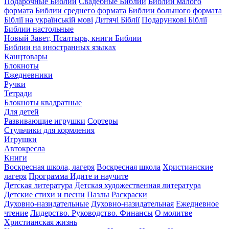
Подарочные Библии
Свадебные Библии
Библии малого
формата
Библии среднего формата
Библии большого формата
Біблії на українській мові
Дитячі Біблії
Подарункові Біблії
Библии настольные
Новый Завет, Псалтырь, книги Библии
Библии на иностранных языках
Канцтовары
Блокноты
Ежедневники
Ручки
Тетради
Блокноты квадратные
Для детей
Развивающие игрушки
Сортеры
Стульчики для кормления
Игрушки
Автокресла
Книги
Воскресная школа, лагеря
Воскресная школа
Христианские
лагеря
Программа Идите и научите
Детская литература
Детская художественная литература
Детские стихи и песни
Пазлы
Раскраски
Духовно-назидательные
Духовно-назидательная
Ежедневное
чтение
Лидерство. Руководство. Финансы
О молитве
Христианская жизнь