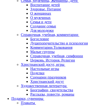
Семья, Мужчины, Женщины, Дети
Воспитание детей
Здоровье. Питание
О женщинах
О мужчинах
Семья и дети
Создание семьи
Для молодежи
Справочная, учебная, комментарии
Богословие
Душепопечительство и психология
Комментарии.Толкования
Малые группы
Справочная, учебная, симфонии
Церковь. История. Религии
Христианский досуг, игры
Настольные игры
Поделки
Сценарии праздников
Христианский досуг
Художественная литература
Биографии, свидетельства
Рассказы, повести, романы
Подарки, сувениры
Плакаты