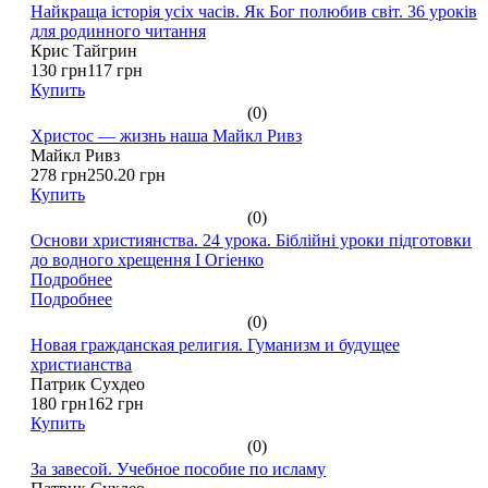
Найкраща історія усіх часів. Як Бог полюбив світ. 36 уроків
для родинного читання
Крис Тайгрин
130 грн
117 грн
Купить
(0)
Христос — жизнь наша Майкл Ривз
Майкл Ривз
278 грн
250.20 грн
Купить
(0)
Основи християнства. 24 урока. Біблійні уроки підготовки
до водного хрещення І Огіенко
Подробнее
Подробнее
(0)
Новая гражданская религия. Гуманизм и будущее
христианства
Патрик Сухдео
180 грн
162 грн
Купить
(0)
За завесой. Учебное пособие по исламу