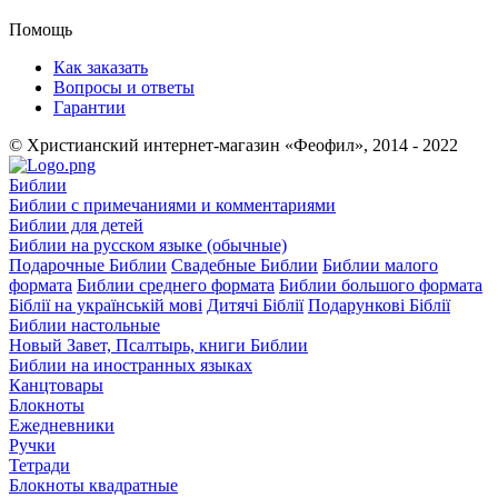
Помощь
Как заказать
Вопросы и ответы
Гарантии
© Христианский интернет-магазин «Феофил», 2014 - 2022
Библии
Библии с примечаниями и комментариями
Библии для детей
Библии на русском языке (обычные)
Подарочные Библии
Свадебные Библии
Библии малого
формата
Библии среднего формата
Библии большого формата
Біблії на українській мові
Дитячі Біблії
Подарункові Біблії
Библии настольные
Новый Завет, Псалтырь, книги Библии
Библии на иностранных языках
Канцтовары
Блокноты
Ежедневники
Ручки
Тетради
Блокноты квадратные