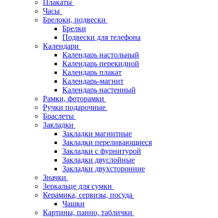
Плакаты
Часы
Брелоки, подвески
Брелки
Подвески для телефона
Календари
Календарь настольный
Календарь перекидной
Календарь плакат
Календарь-магнит
Календарь настенный
Рамки, фоторамки
Ручки подарочные
Браслеты
Закладки
Закладки магнитные
Закладки переливающиеся
Закладки с фурнитурой
Закладки двуслойные
Закладки двухсторонние
Значки
Зеркальце для сумки
Керамика, сервизы, посуда
Чашки
Картины, панно, таблички