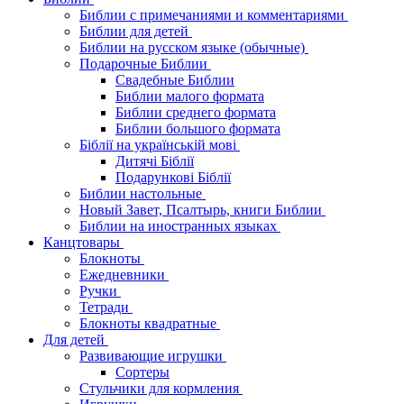
Библии с примечаниями и комментариями
Библии для детей
Библии на русском языке (обычные)
Подарочные Библии
Свадебные Библии
Библии малого формата
Библии среднего формата
Библии большого формата
Біблії на українській мові
Дитячі Біблії
Подарункові Біблії
Библии настольные
Новый Завет, Псалтырь, книги Библии
Библии на иностранных языках
Канцтовары
Блокноты
Ежедневники
Ручки
Тетради
Блокноты квадратные
Для детей
Развивающие игрушки
Сортеры
Стульчики для кормления