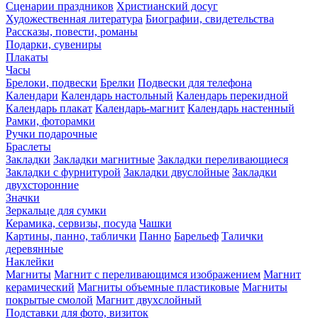
Сценарии праздников
Христианский досуг
Художественная литература
Биографии, свидетельства
Рассказы, повести, романы
Подарки, сувениры
Плакаты
Часы
Брелоки, подвески
Брелки
Подвески для телефона
Календари
Календарь настольный
Календарь перекидной
Календарь плакат
Календарь-магнит
Календарь настенный
Рамки, фоторамки
Ручки подарочные
Браслеты
Закладки
Закладки магнитные
Закладки переливающиеся
Закладки с фурнитурой
Закладки двуслойные
Закладки
двухсторонние
Значки
Зеркальце для сумки
Керамика, сервизы, посуда
Чашки
Картины, панно, таблички
Панно
Барельеф
Талички
деревянные
Наклейки
Магниты
Магнит с переливающимся изображением
Магнит
керамический
Магниты объемные пластиковые
Магниты
покрытые смолой
Магнит двухслойный
Подставки для фото, визиток