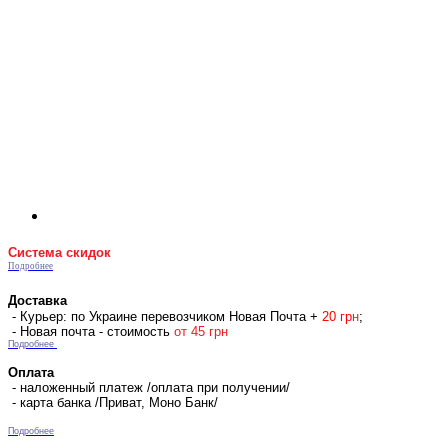
Система скидок
Подробнее
Доставка
- Курьер: по Украине перевозчиком Новая Почта +
2
0 гр
н
;
- Новая почта - стоимость
от 45 грн
Подробнее
Оплата
- наложенный платеж /оплата при получении/
- карта банка /Приват, Моно Банк/
Подробнее