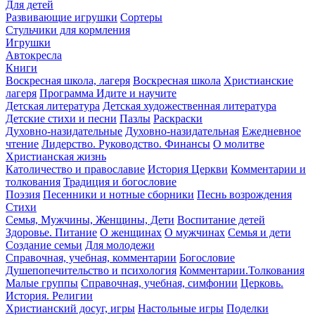
Для детей
Развивающие игрушки
Сортеры
Стульчики для кормления
Игрушки
Автокресла
Книги
Воскресная школа, лагеря
Воскресная школа
Христианские
лагеря
Программа Идите и научите
Детская литература
Детская художественная литература
Детские стихи и песни
Пазлы
Раскраски
Духовно-назидательные
Духовно-назидательная
Ежедневное
чтение
Лидерство. Руководство. Финансы
О молитве
Христианская жизнь
Католичество и православие
История Церкви
Комментарии и
толкования
Традиция и богословие
Поэзия
Песенники и нотные сборники
Песнь возрождения
Стихи
Семья, Мужчины, Женщины, Дети
Воспитание детей
Здоровье. Питание
О женщинах
О мужчинах
Семья и дети
Создание семьи
Для молодежи
Справочная, учебная, комментарии
Богословие
Душепопечительство и психология
Комментарии.Толкования
Малые группы
Справочная, учебная, симфонии
Церковь.
История. Религии
Христианский досуг, игры
Настольные игры
Поделки